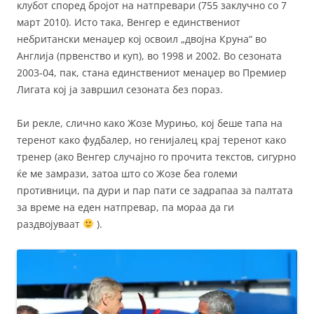
клубот според бројот на натпревари (755 заклучно со 7
март 2010). Исто така, Венгер е единствениот
небритански менаџер кој освоил „двојна Круна“ во
Англија (првенство и куп), во 1998 и 2002. Во сезоната
2003-04, пак, стана единствениот менаџер во Премиер
Лигата кој ја завршил сезоната без пораз.
Би рекле, слично како Жозе Мурињо, кој беше тапа на
теренот како фудбалер, но генијалец крај теренот како
тренер (ако Венгер случајно го прочита текстов, сигурно
ќе ме замрази, затоа што со Жозе беа големи
противници, па дури и пар пати се задрапаа за палтата
за време на еден натпревар, па мораа да ги
раздвојуваат
).