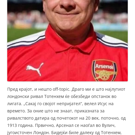
Пред крајот, и нешто off-topic. Драго ми е што најлутиот
лондонски ривал Тотенхем ќе обезбеди опстанок во
лигата. „Сакај го својот непријател“, велел Исус на
времето. За оние што не знаат, приказната за
ривалството датира од почетокот на 20 век, поточно, од
1913 година. Првично, Арсенал се наоѓал во Вулич,
југоисточен Лондон. Бидејќи биле далеку од Тотенхем,