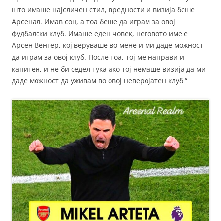
што имаше најсличен стил, вредности и визија беше
Арсенал. Имав сон, а тоа беше да играм за овој
фудбалски клуб. Имаше еден човек, неговото име е
Арсен Венгер, кој веруваше во мене и ми даде можност
да играм за овој клуб. После тоа, тој ме направи и
капитен, и не би седел тука ако тој немаше визија да ми
даде можност да уживам во овој неверојатен клуб.“