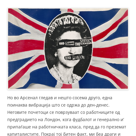
Но во Арсенал гледав и нешто сосема друго, една
поинаква вибрација што се одржа до ден-денес.
Неговите почетоци се поврзуваат со работниците од
предградието на Лондон, кога фудбалот и генерално и’
припаѓаше на работничката класа, пред да го преземат
капиталистите. Покрај тој битен факт, ми беа драги и