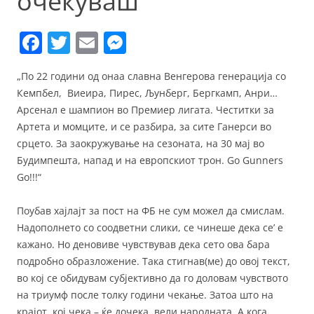
очекуваш
F
T
E
M
a
w
m
e
„По 22 години од онаа славна Венгерова генерација со
c
itt
ai
ss
Кемпбел, Виеира, Пирес, Љунберг, Бергкамп, Анри…
e
er
l
e
Арсенал е шампион во Премиер лигата. Честитки за
b
n
Артета и момците, и се разбира, за сите Ганерси во
срцето. За заокружување на сезоната, на 30 мај во
o
g
Будимпешта, напад и на европскиот трон. Go Gunners
o
er
Go!!!“
k
Поубав хајлајт за пост на ФБ не сум можел да смислам.
Надополнето со соодветни слики, се чинеше дека се’ е
кажано. Но деновиве чувствував дека сето ова бара
подробно образложение. Така стигнав(ме) до овој текст,
во кој се обидувам субјективно да го доловам чувството
на триумф после толку години чекање. Затоа што на
крајот, кој чека – ќе дочека, вели народната. А кога