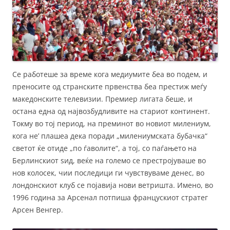
Се работеше за време кога медиумите беа во подем, и
преносите од странските првенства беа престиж меѓу
македонските телевизии. Премиер лигата беше, и
остана една од највозбудливите на стариот континент.
Токму во тој период, на преминот во новиот милениум,
кога не’ плашеа дека поради „милениумската бубачка“
светот ќе отиде „по ѓаволите“, а тој, со паѓањето на
Берлинскиот ѕид, веќе на големо се престројуваше во
нов колосек, чии последици ги чувствуваме денес, во
лондонскиот клуб се појавија нови ветришта. Имено, во
1996 година за Арсенал потпиша францускиот стратег
Арсен Венгер.