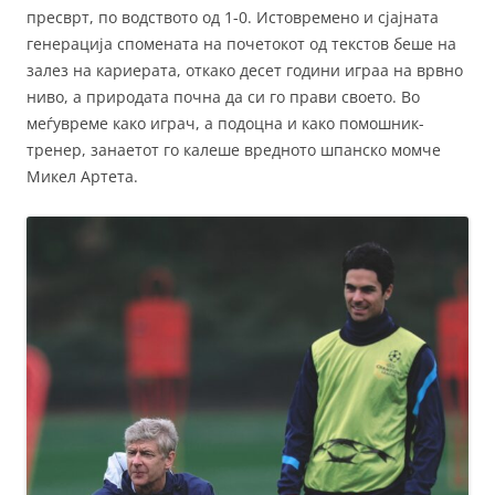
пресврт, по водството од 1-0. Истовремено и сјајната
генерација спомената на почетокот од текстов беше на
залез на кариерата, откако десет години играа на врвно
ниво, а природата почна да си го прави своето. Во
меѓувреме како играч, а подоцна и како помошник-
тренер, занаетот го калеше вредното шпанско момче
Микел Артета.