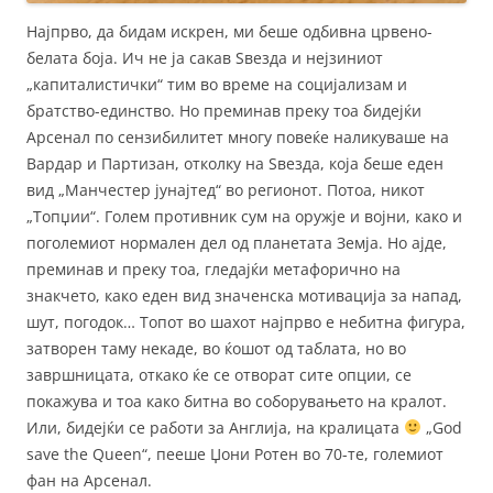
Најпрво, да бидам искрен, ми беше одбивна црвено-
белата боја. Ич не ја сакав Ѕвезда и нејзиниот
„капиталистички“ тим во време на социјализам и
братство-единство. Но преминав преку тоа бидејќи
Арсенал по сензибилитет многу повеќе наликуваше на
Вардар и Партизан, отколку на Ѕвезда, која беше еден
вид „Манчестер јунајтед“ во регионот. Потоа, никот
„Топџии“. Голем противник сум на оружје и војни, како и
поголемиот нормален дел од планетата Земја. Но ајде,
преминав и преку тоа, гледајќи метафорично на
знакчето, како еден вид значенска мотивација за напад,
шут, погодок… Топот во шахот најпрво е небитна фигура,
затворен таму некаде, во ќошот од таблата, но во
завршницата, откако ќе се отворат сите опции, се
покажува и тоа како битна во соборувањето на кралот.
Или, бидејќи се работи за Англија, на кралицата
„God
save the Queen“, пееше Џони Ротен во 70-те, големиот
фан на Арсенал.