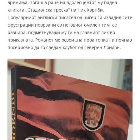
времиња. Тогаш в раце на адолесцентот му падна
книгата „Стадионска треска“ на Ник Хорнби.
Популарниот англиски писател од џигер ги извадил сите
фрустрации поврзани со неговиот омилен тим, се
разбира, подметнувајќи му ги на главниот лик во
приказната. Романот ме освои „на прва топка“, и почнав
посериозно да го следам клубот од северен Лондон.