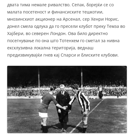
двата тима немале ривалство. Сепак, борејќи се со
малата посетеност и финансиските тешкотии,
мнозинскиот акционер на Арсенал, сер Хенри Норис,
донел смела одлука да го пресели клубот преку Темза во
Хајбери, во северен Лондон. Ова било директно
посегнување по она што Тотенхем го сметал за нивна
ексклузивна локална територија, веднаш
предизвикувајќи гнев кај Спарси и блиските клубови.