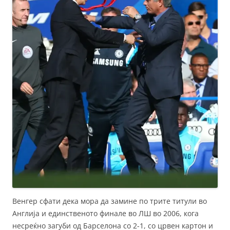
Венгер сфати дека мора да замине по трите титули во
Англија и единственото финале во ЛШ во 2006, кога
несреќно загуби од Барселона со 2-1, со црвен картон и