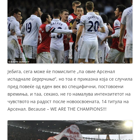
Јебига, сега може ќе помислите „па овие Арсенал
испаднале
педерчиња
“, но тоа е приказна која се случила
пред повеќе од еден век во специфични, постовоени
времиња, и таа, секако, не го намалува интензитетот на
чувството на радост после новоосвоената, 14 титула на
Арсенал. Because – WE ARE THE CHAMPIONS!!!