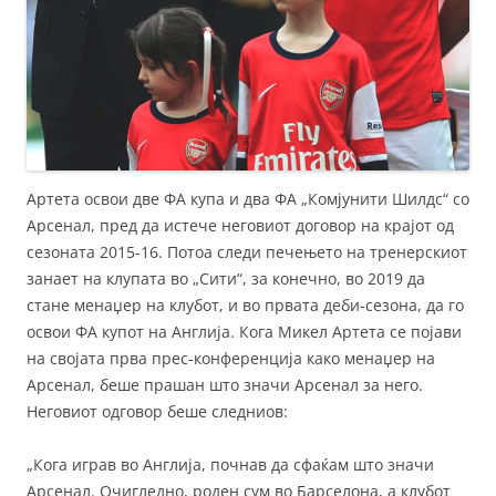
Артета освои две ФА купа и два ФА „Комјунити Шилдс“ со
Арсенал, пред да истече неговиот договор на крајот од
сезоната 2015-16. Потоа следи печењето на тренерскиот
занает на клупата во „Сити“, за конечно, во 2019 да
стане менаџер на клубот, и во првата деби-сезона, да го
освои ФА купот на Англија. Кога Микел Артета се појави
на својата прва прес-конференција како менаџер на
Арсенал, беше прашан што значи Арсенал за него.
Неговиот одговор беше следниов:
„Кога играв во Англија, почнав да сфаќам што значи
Арсенал. Очигледно, роден сум во Барселона, а клубот