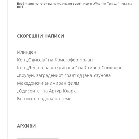
СКОРЕШНИ НАПИСИ
Илинден
Кон „Одисеја“ на Кристофер Нолан
Кон „Ден на разоткривање“ на Стивен Спилберг
„Коулун, заградениот град“ од Јана Узунова
Македонски анимиран филм
„Одисеите“ на Артур Кларк
Боговите паднаа на теме
АРХИВИ