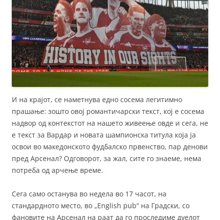
И на крајот, се наметнува едно сосема легитимно
прашање: зошто овој романтичарски текст, кој е сосема
надвор од контекстот на нашето живеење овде и сега, не
е текст за Вардар и новата шампионска титула која ја
освои во македонското фудбалско првенство, пар денови
пред Арсенал? Одговорот, за жал, сите го знаеме, нема
потреба од арчење време.
Сега само останува во недела во 17 часот, на
стандардното место, во „English pub“ на Градски, со
фановите на Арсенал на раат да го проследиме дуелот