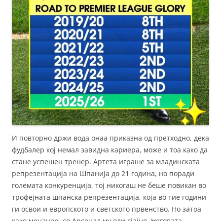
И повторно држи вода онаа приказна од претходно, дека
фудбалер кој немал завидна кариера, може и тоа како да
стане успешен тренер. Артета играше за младинската
репрезентација на Шпанија до 21 година, но поради
големата конкуренција, тој никогаш не беше повикан во
трофејната шпанска репрезентација, која во тие години
ги освои и европското и светското првенство. Но затоа
како менаџер, со Арсенал му оди сјајно. Неговата