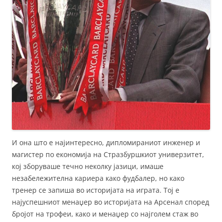
И она што е најинтересно, дипломираниот инженер и
магистер по економија на Стразбуршкиот универзитет,
кој зборуваше течно неколку јазици, имаше
незабележителна кариера како фудбалер, но како
тренер се запиша во историјата на играта. Тој е
најуспешниот менаџер во историјата на Арсенал според
бројот на трофеи, како и менаџер со најголем стаж во