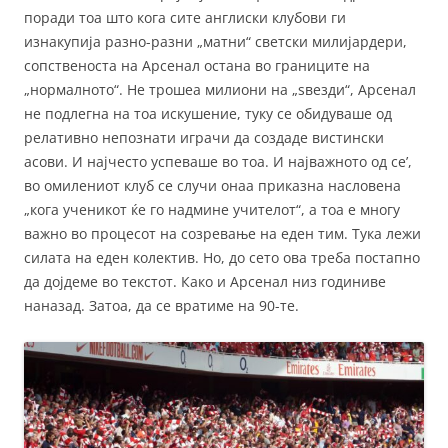
поради тоа што кога сите англиски клубови ги
изнакупија разно-разни „матни“ светски милијардери,
сопственоста на Арсенал остана во границите на
„нормалното“. Не трошеа милиони на „ѕвезди“, Арсенал
не подлегна на тоа искушение, туку се обидуваше од
релативно непознати играчи да создаде вистински
асови. И најчесто успеваше во тоа. И најважното од се’,
во омилениот клуб се случи онаа приказна насловена
„кога ученикот ќе го надмине учителот“, а тоа е многу
важно во процесот на созревање на еден тим. Тука лежи
силата на еден колектив. Но, до сето ова треба постапно
да дојдеме во текстот. Како и Арсенал низ годиниве
наназад. Затоа, да се вратиме на 90-те.