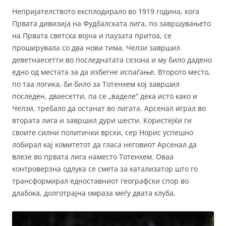
Непријателството експлодирало во 1919 година, кога
Првата дивизија на Фудбалската лига, по завршувањето
на Првата светска војна и паузата притоа, се
проширувала со два нови тима. Челзи завршил
деветнаесетти во последнатата сезона и му било дадено
едно од местата за да избегне испаѓање. Второто место,
по таа логика, би било за Тотенхем кој завршил
последен, дваесетти, па се „ваделе“ дека исто како и
Челзи, требало да останат во лигата. Арсенал играл во
втората лига и завршил дури шести. Користејќи ги
своите силни политички врски, сер Норис успешно
лобирал кај комитетот да гласа неговиот Арсенал да
влезе во првата лига наместо Тотенхем. Оваа
контроверзна одлука се смета за катализатор што го
трансформирал едноставниот географски спор во
длабока, долготрајна омраза меѓу двата клуба.