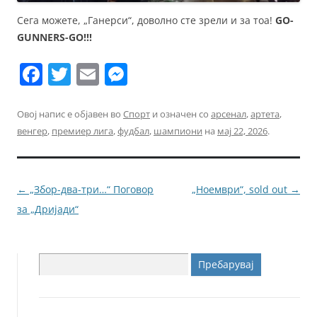
Сега можете, „Ганерси“, доволно сте зрели и за тоа!
GO-
GUNNERS-GO!!!
F
T
E
M
a
w
m
e
c
itt
ai
ss
Овој напис е објавен во
Спорт
и означен со
арсенал
,
артета
,
венгер
,
премиер лига
,
фудбал
,
шампиони
на
мај 22, 2026
.
e
er
l
e
b
n
o
g
Навигација
←
„Збор-два-три…“ Поговор
„Ноември“, sold out
→
o
er
за
за „Дријади“
k
написи
Пребарувај
за: