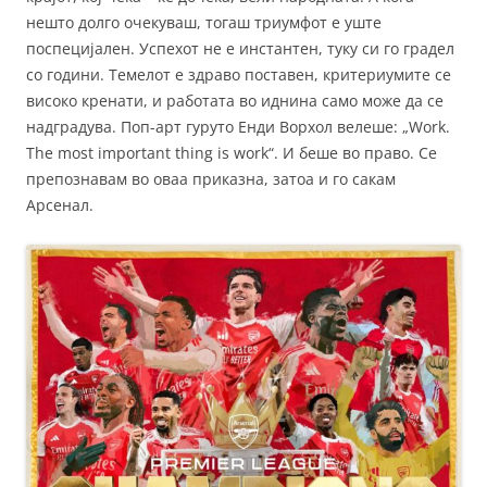
нешто долго очекуваш, тогаш триумфот е уште
поспецијален. Успехот не е инстантен, туку си го градел
со години. Темелот е здраво поставен, критериумите се
високо кренати, и работата во иднина само може да се
надградува. Поп-арт гуруто Енди Ворхол велеше: „Work.
The most important thing is work“. И беше во право. Се
препознавам во оваа приказна, затоа и го сакам
Арсенал.