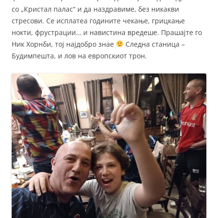
со „Кристал палас“ и да наздравиме, без никакви
стресови. Се исплатеа годините чекање, грицкање
нокти, фрустрации… и навистина вредеше. Прашајте го
Ник Хорнби, тој најдобро знае
Следна станица –
Будимпешта, и лов на европскиот трон.