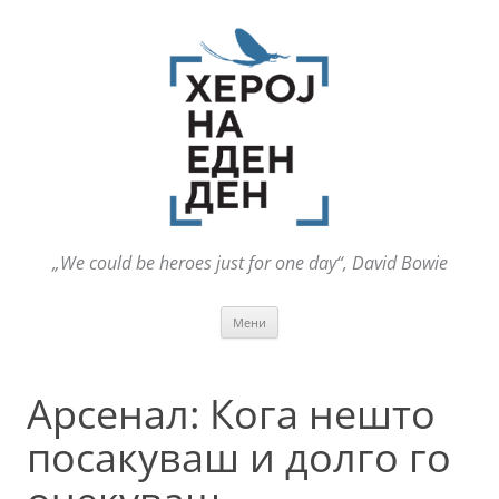
„We could be heroes just for one day“, David Bowie
Оди
Мени
на
содржината
Арсенал: Кога нешто
посакуваш и долго го