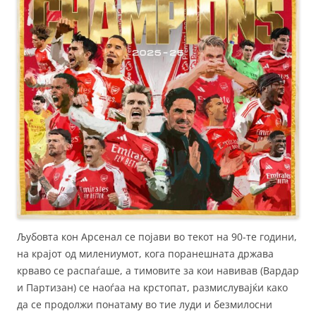
Љубовта кон Арсенал се појави во текот на 90-те години,
на крајот од милениумот, кога поранешната држава
крваво се распаѓаше, а тимовите за кои навивав (Вардар
и Партизан) се наоѓаа на крстопат, размислувајќи како
да се продолжи понатаму во тие луди и безмилосни