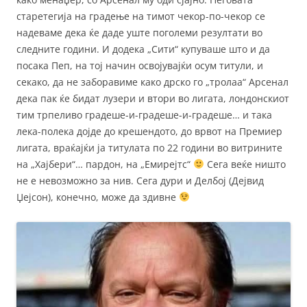
старетегија на градење на тимот чекор-по-чекор се
надеваме дека ќе даде уште поголеми резултати во
следните години. И додека „Сити“ купуваше што и да
посака Пеп, на тој начин освојувајќи осум титули, и
секако, да не заборавиме како дрско го „тролаа“ Арсенал
дека пак ќе бидат лузери и втори во лигата, лондонскиот
тим трпеливо градеше-и-градеше-и-градеше… и така
лека-полека дојде до крешендото, до врвот на Премиер
лигата, враќајќи ја титулата по 22 години во витрините
на „Хајбери“… пардон, на „Емирејтс“
Сега веќе ништо
не е невозможно за нив. Сега дури и Делбој (Дејвид
Џејсон), конечно, може да здивне