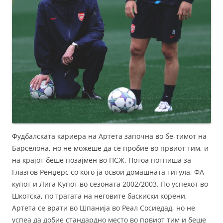
Фудбалската кариера на Артета започна во бе-тимот на
Барселона, но не можеше да се пробие во првиот тим, и
на крајот беше позајмен во ПСЖ. Потоа потпиша за
Глазгов Ренџерс со кого ја освои домашната титула, ФА
купот и Лига Купот во сезоната 2002/2003. По успехот во
Шкотска, по трагата на неговите баскиски корени,
Артета се врати во Шпанија во Реал Сосиедад, но не
успеа да добие стандардно место во првиот тим и беше