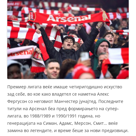
Премиер лигата веќе имаше четиригодишно искуство
зад себе, во кое како владетел се наметна Алекс
Фергусон со неговиот Манчестер јунајтед. Последните
титули на Арсенал беа пред формирањето на супер-
лигата, во 1988/1989 и 1990/1991 година, но
генерацијата на Симан, Адамс, Мерсон, Смит… веќе
замина во легендите, и време беше за нови предизвици.