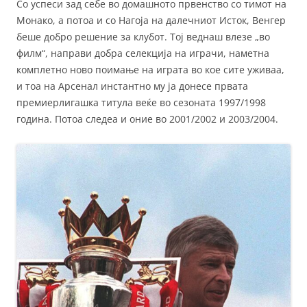
Со успеси зад себе во домашното првенство со тимот на
Монако, а потоа и со Нагоја на далечниот Исток, Венгер
беше добро решение за клубот. Тој веднаш влезе „во
филм“, направи добра селекција на играчи, наметна
комплетно ново поимање на играта во кое сите уживаа,
и тоа на Арсенал инстантно му ја донесе првата
премиерлигашка титула веќе во сезоната 1997/1998
година. Потоа следеа и оние во 2001/2002 и 2003/2004.