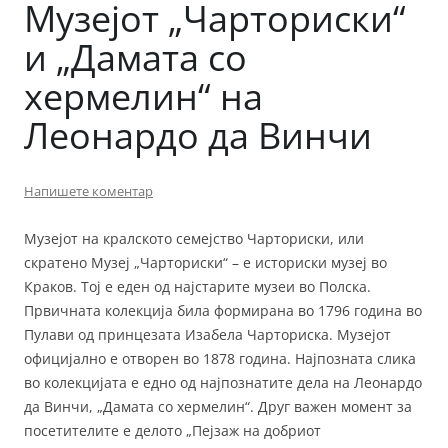
Музејот „Чарториски“
и „Дамата со
хермелин“ на
Леонардо да Винчи
Напишете коментар
Музејот на кралското семејство Чарториски, или
скратено Музеј „Чарториски“ – е историски музеј во
Краков. Тој е еден од најстарите музеи во Полска.
Првичната колекција била формирана во 1796 година во
Пулави од принцезата Изабела Чарториска. Музејот
официјално е отворен во 1878 година. Најпозната слика
во колекцијата е едно од најпознатите дела на Леонардо
да Винчи, „Дамата со хермелин“. Друг важен момент за
посетителите е делото „Пејзаж на добриот