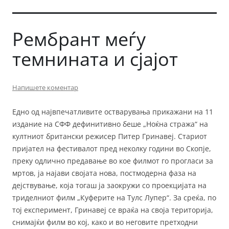
Рембрант меѓу
темнината и сјајот
Напишете коментар
Едно од највпечатливите остварувања прикажани на 11
издание на СФФ дефинитивно беше „Ноќна стража“ на
култниот британски режисер Питер Гринавеј. Стариот
пријател на фестивалот пред неколку години во Скопје,
преку одлично предавање во кое филмот го прогласи за
мртов, ја најави својата нова, постмодерна фаза на
дејствување, која тогаш ја заокружи со проекцијата на
триделниот филм „Куферите на Тулс Лупер“. За среќа, по
тој експеримент, Гринавеј се враќа на своја територија,
снимајќи филм во кој, како и во неговите претходни