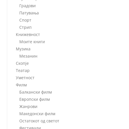
Градови
Патувања
Спорт
Стрип
Книжевност
Моите книги
Музика
Мезанин
Скопје
Театар
Уметност
Филм
Балкански филм
Европски филм
Жанрови
Македонски филм
Остатокот од светот
Фестивали