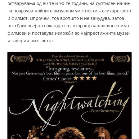
остварувања од 80-те и 90-те години, на суптилен начин
ги поврзува моќните визуелни уметности – сликарството
и филмот. Впрочем, тоа воопшто и не зачудува, затоа
што Гринавеј по вокација е сликар кој паралелно снима
филмови и поставува изложби во најпрестижните музеи
и галерии низ светот.