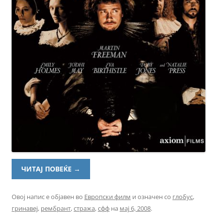
ЧИТАЈ ПОВЕЌЕ
→
Овој напис е објавен во
Европски филм
и означен со
глобус
,
гринавеј
,
рембрант
,
стража
,
сфф
на
мај 6, 2008
.