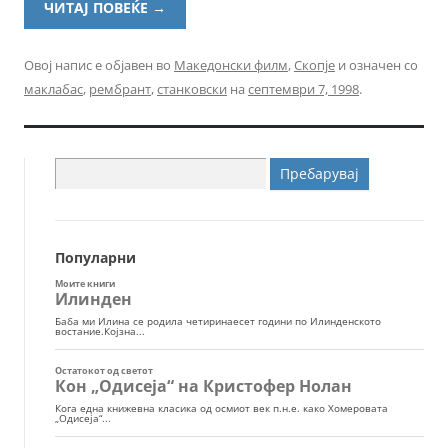
ЧИТАЈ ПОВЕЌЕ
→
Овој напис е објавен во
Македонски филм
,
Скопје
и означен со
маклабас
,
рембрант
,
станковски
на
септември 7, 1998
.
Пребарувај
за:
Популарни