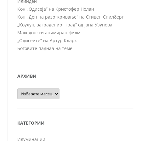
Илинден
Кон „Одисеја“ на Кристофер Нолан
Кон „Ден на разоткривање“ на Стивен Спилберг
„Коулун, заградениот град“ од Јана Узунова
Македонски анимиран филм
„Одисеите“ на Артур Кларк
Боговите паднаа на теме
АРХИВИ
Архиви
КАТЕГОРИИ
Илуминации