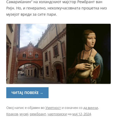
Самариќанин“ на холандскиот мајстор Рембрант ван
Ријн. Но, и генерално, неколкучасовната прошетка низ
музејот вреди за сите пари.
ЧИТАЈ ПОВЕЌЕ
→
Овој напис е објавен во
Уметност
и означен со
да винчи
,
Краков
,
музеј
,
рембрант
,
чарториски
на
мај 12, 2024
.