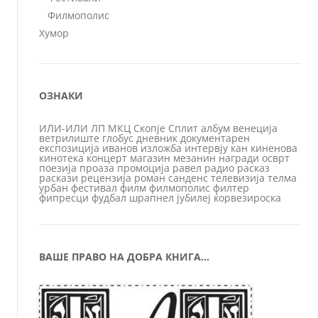
Филмополис
Хумор
ОЗНАКИ
ИЛИ-ИЛИ
ЛП
МКЦ
Скопје
Сплит
албум
венеција
ветрилиште
глобус
дневник
документарен
експозиција
иванов
изложба
интервју
кан
киненова
кинотека
концерт
магазин
мезанин
награди
осврт
поезија
проаза
промоција
равел
радио
расказ
раскази
рецензија
роман
санденс
телевизија
телма
урбан
фестивал
филм
филмополис
филтер
фипресци
фудбал
шрапнел
јубилеј
ќорвезироска
ВАШЕ ПРАВО НА ДОБРА КНИГА…