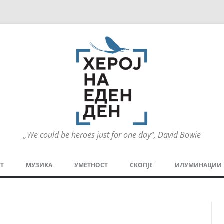
„We could be heroes just for one day“, David Bowie
Оди
на
Т
МУЗИКА
УМЕТНОСТ
СКОПЈЕ
ИЛУМИНАЦИИ
содржината
МЕЗАНИН
СТРИП
ГРА
ТЕАТАР
ПАТ