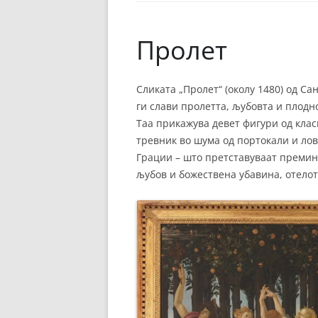
ЕВРОПСКИ ФИЛМ
ОСТАТОКОТ ОД СВЕТО
Пролет
ЖАНРОВИ
Сликата „Пролет“ (околу 1480) од С
ФЕСТИВАЛИ
ги слави пролетта, љубовта и плодн
ФИЛМОПОЛИС
Таа прикажува девет фигури од клас
тревник во шума од портокали и лов
Грации – што претставуваат премин
љубов и божествена убавина, отело