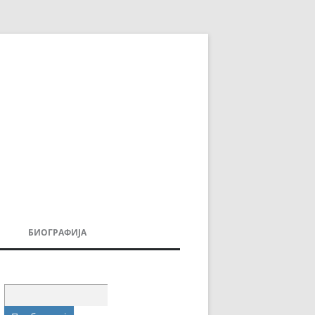
БИОГРАФИЈА
ДОВИ
МОИТЕ КНИГИ
УВАЊА
Пребарувај
за: