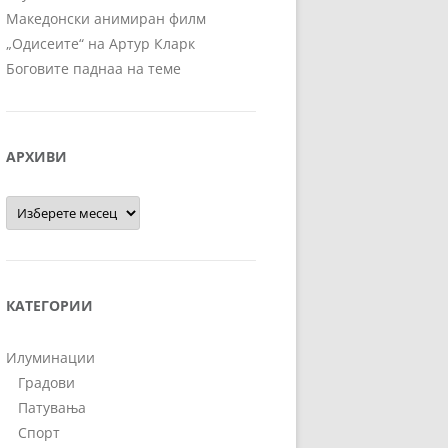
Македонски анимиран филм
„Одисеите“ на Артур Кларк
Боговите паднаа на теме
АРХИВИ
Архиви
КАТЕГОРИИ
Илуминации
Градови
Патувања
Спорт