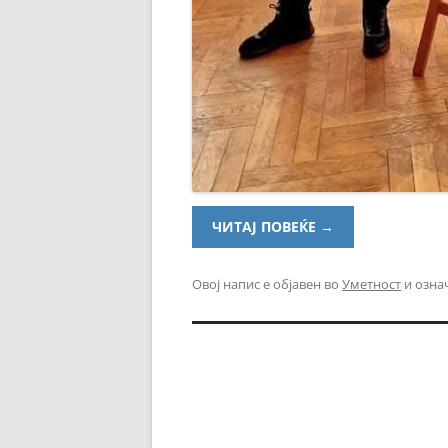
ЧИТАЈ ПОВЕЌЕ
→
Овој напис е објавен во
Уметност
и озна