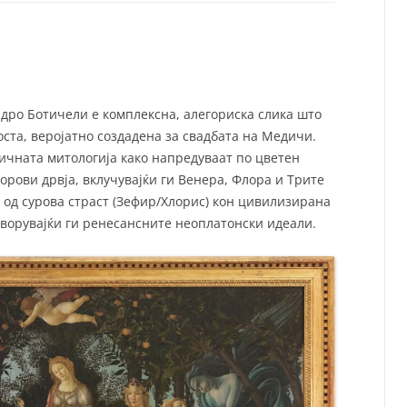
СП
Т
ХУ
андро Ботичели е комплексна, алегориска слика што
оста, веројатно создадена за свадбата на Медичи.
ичната митологија како напредуваат по цветен
орови дрвја, вклучувајќи ги Венера, Флора и Трите
 од сурова страст (Зефир/Хлорис) кон цивилизирана
творувајќи ги ренесансните неоплатонски идеали.