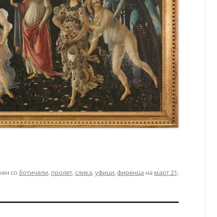
чен со
ботичели
,
пролет
,
слика
,
уфици
,
фиренца
на
март 21,