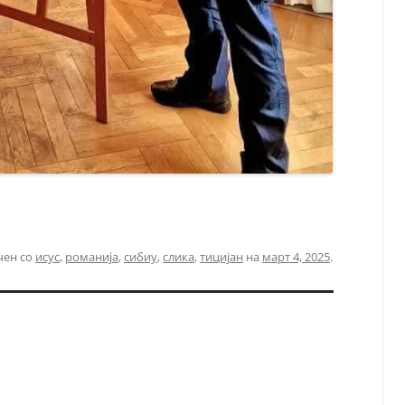
чен со
исус
,
романија
,
сибиу
,
слика
,
тицијан
на
март 4, 2025
.