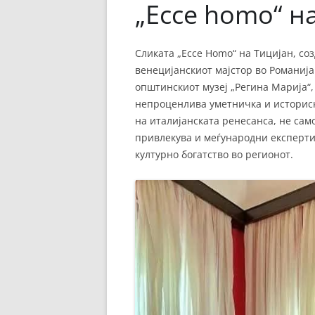
„Ecce homo“ н
Сликата „Ecce Homo“ на Тицијан, соз
венецијанскиот мајстор во Романија
општинскиот музеј „Регина Марија“,
непроценлива уметничка и историск
на италијанската ренесанса, не само
привлекува и меѓународни експерти 
културно богатство во регионот.