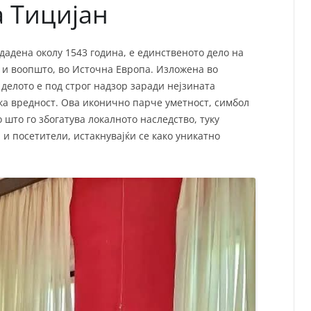
а Тицијан
дадена околу 1543 година, е единственото дело на
 и воопшто, во Источна Европа. Изложена во
 делото е под строг надзор заради нејзината
а вредност. Ова иконично парче уметност, симбол
 што го збогатува локалното наследство, туку
и посетители, истакнувајќи се како уникатно