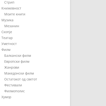
Стрип
Книжевност
Моите книги
Музика
Мезанин
Скопје
Театар
Уметност
Филм
Балкански филм
Европски филм
Жанрови
Македонски филм
Остатокот од светот
Фестивали
Филмополис
Хумор