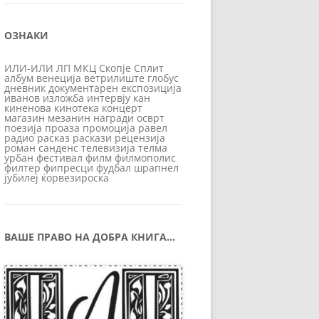
ОЗНАКИ
ИЛИ-ИЛИ
ЛП
МКЦ
Скопје
Сплит
албум
венеција
ветрилиште
глобус
дневник
документарен
експозиција
иванов
изложба
интервју
кан
киненова
кинотека
концерт
магазин
мезанин
награди
осврт
поезија
проаза
промоција
равел
радио
расказ
раскази
рецензија
роман
санденс
телевизија
телма
урбан
фестивал
филм
филмополис
филтер
фипресци
фудбал
шрапнел
јубилеј
ќорвезироска
ВАШЕ ПРАВО НА ДОБРА КНИГА…