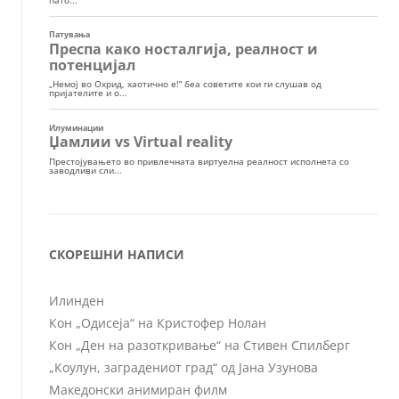
СКОРЕШНИ НАПИСИ
Илинден
Кон „Одисеја“ на Кристофер Нолан
Кон „Ден на разоткривање“ на Стивен Спилберг
„Коулун, заградениот град“ од Јана Узунова
Македонски анимиран филм