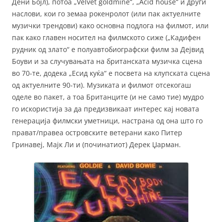
Дени Бојл), потоа „Velvet goldmine“, „Acid house“ и други
наслови, кои го земаа рокенролот (или пак актуелните
музички трендови) како основна подлога на филмот, или
пак како главен носител на филмското сиже („Кадифен
рудник од злато“ е полуавтобиографски филм за Дејвид
Боуви и за случувањата на британската музичка сцена
во 70-те, додека „Есид куќа“ е посвета на клупската сцена
од актуелните 90-ти). Музиката и филмот отсекогаш
оделе во пакет, а тоа Британците (и не само тие) мудро
го искористија за да предизвикаат интерес кај новата
генерација филмски уметници, настрана од она што го
прават/правеа островските ветерани како Питер
Гринавеј, Мајк Ли и (починатиот) Дерек Џарман.