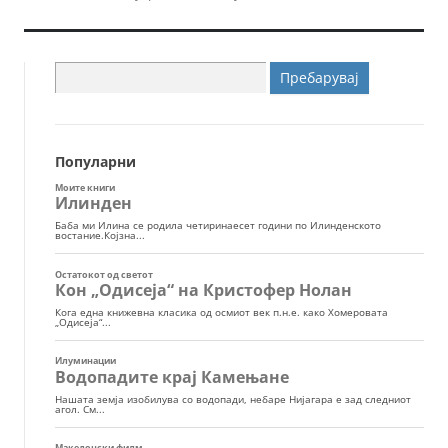
Пребарувај
за:
Популарни