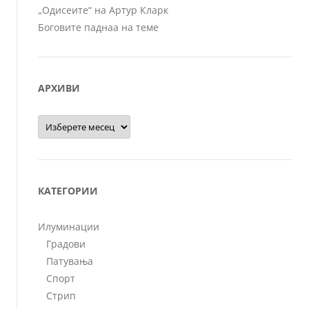
„Одисеите“ на Артур Кларк
Боговите паднаа на теме
АРХИВИ
Архиви
КАТЕГОРИИ
Илуминации
Градови
Патувања
Спорт
Стрип