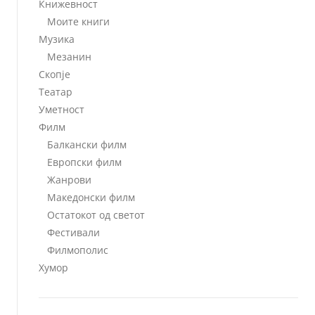
Книжевност
Моите книги
Музика
Мезанин
Скопје
Театар
Уметност
Филм
Балкански филм
Европски филм
Жанрови
Македонски филм
Остатокот од светот
Фестивали
Филмополис
Хумор