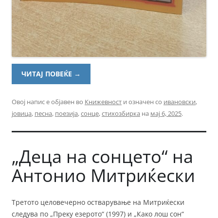
ЧИТАЈ ПОВЕЌЕ
→
Овој напис е објавен во
Книжевност
и означен со
ивановски
,
јовица
,
песна
,
поезија
,
сонце
,
стихозбирка
на
мај 6, 2025
.
„Деца на сонцето“ на
Антонио Митриќески
Третото целовечерно остварување на Митриќески
следува по „Преку езерото“ (1997) и „Како лош сон“