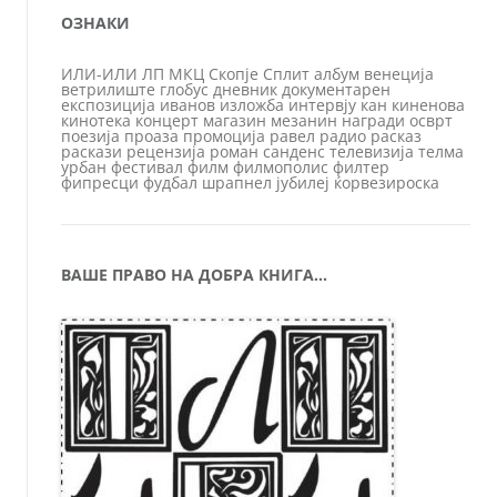
ОЗНАКИ
ИЛИ-ИЛИ
ЛП
МКЦ
Скопје
Сплит
албум
венеција
ветрилиште
глобус
дневник
документарен
експозиција
иванов
изложба
интервју
кан
киненова
кинотека
концерт
магазин
мезанин
награди
осврт
поезија
проаза
промоција
равел
радио
расказ
раскази
рецензија
роман
санденс
телевизија
телма
урбан
фестивал
филм
филмополис
филтер
фипресци
фудбал
шрапнел
јубилеј
ќорвезироска
ВАШЕ ПРАВО НА ДОБРА КНИГА…