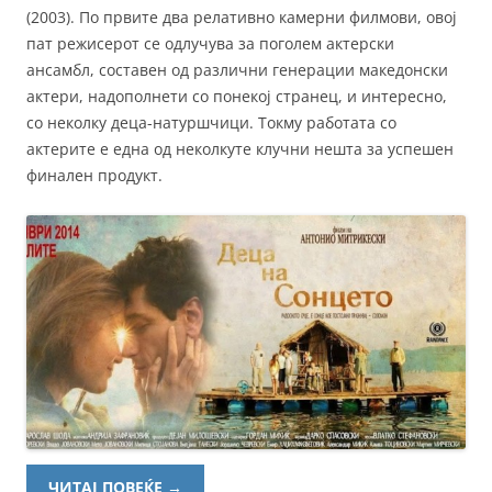
(2003). По првите два релативно камерни филмови, овој
пат режисерот се одлучува за поголем актерски
ансамбл, составен од различни генерации македонски
актери, надополнети со понекој странец, и интересно,
со неколку деца-натуршчици. Токму работата со
актерите е една од неколкуте клучни нешта за успешен
финален продукт.
ЧИТАЈ ПОВЕЌЕ
→