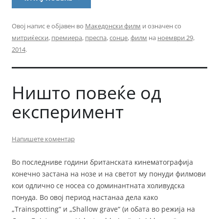
Овој напис е објавен во
Македонски филм
и означен со
митриќески
,
премиера
,
преспа
,
сонце
,
филм
на
ноември 29,
2014
.
Ништо повеќе од
експеримент
Напишете коментар
Во последниве години британската кинематографија
конечно застана на нозе и на светот му понуди филмови
кои одлично се носеа со доминантната холивудска
понуда. Во овој период настанаа дела како
„Trainspotting“ и „Shallow grave“ (и обата во режија на