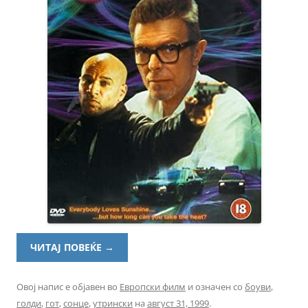
ЧИТАЈ ПОВЕЌЕ
→
Овој напис е објавен во
Европски филм
и означен со
боуви
,
голди
,
гот
,
сонце
,
утрински
на
август 31, 1999
.