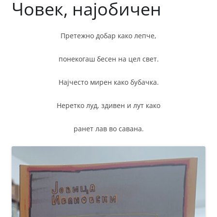
Човек, најобичен
Претежно добар како лепче,
понекогаш бесен на цел свет.
Најчесто мирен како бубачка.
Неретко луд, здивен и лут како
ранет лав во савана.