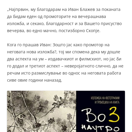
„Најпрвин, му благодарам на Иван Блажев за поканата
да бидам еден од промоторите на вечерашнава
изложба, и секако, благодарност и за Вашето присуство
вечерва, во едно мачно, постизборно Скопје.
Кога го прашав Иван: Зошто јас како промотор на
неговата нова изложба?, тој ми спомена дека му дошле
два аспекта на ум – издавачкиот и филмскиот, но јас би
го додал и третиот аспект – неверојатното слично, да не
речам исто размислување во однос на неговата работа
сиве овие години наназад.