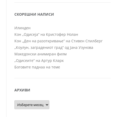
СКОРЕШНИ НАПИСИ
Илинден
Кон „Одисеја“ на Кристофер Нолан
Кон „Ден на разоткривање“ на Стивен Спилберг
„Коулун, заградениот град“ од Јана Узунова
Македонски анимиран филм
„Одисеите“ на Артур Кларк
Боговите паднаа на теме
АРХИВИ
Архиви