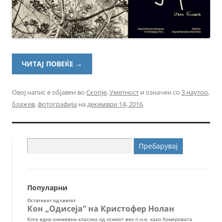
ЧИТАЈ ПОВЕЌЕ
→
Овој напис е објавен во
Скопје
,
Уметност
и означен со
3 наутро
,
блажев
,
фотографија
на
декември 14, 2016
.
Пребарувај
за:
Популарни