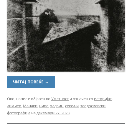
ЧИТАЈ ПОВЕЌЕ
→
Овој напис е објавен во
Уметност
и означен со
историјат
,
лимиер
,
Манаки
,
нипс
,
олдрин
,
секељи
,
теодосиевски
,
фотографија
на
декември 27, 2023
.