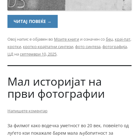
ЧИТАЈ ПОВЕЌЕ
→
Овој напис е објавен во
Моите книги
и означен со
беџ
,
крај-пат
,
кротки
,
кротко-крајпатни синтези
,
фото синтеза
,
фотографија
,
ЦД
на
септември 10, 2025
.
Мал историјат на
први фотографии
Напишете коментар
За филмот како водечка уметност во 20 век, повеќето од
луѓето кои покажале барем мала љубопитност за