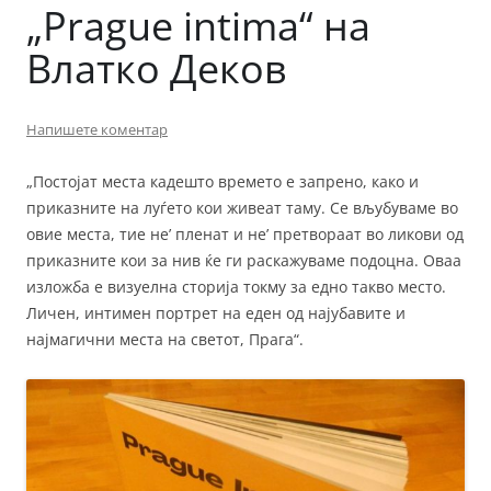
„Prague intima“ на
Влатко Деков
Напишете коментар
„Постојат места кадешто времето е запрено, како и
приказните на луѓето кои живеат таму. Се вљубуваме во
овие места, тие не’ пленат и не’ претвораат во ликови од
приказните кои за нив ќе ги раскажуваме подоцна. Оваа
изложба е визуелна сторија токму за едно такво место.
Личен, интимен портрет на еден од најубавите и
најмагични места на светот, Прага“.