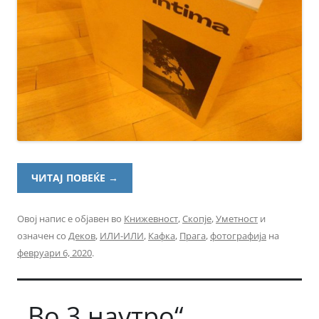
ЧИТАЈ ПОВЕЌЕ
→
Овој напис е објавен во
Книжевност
,
Скопје
,
Уметност
и
означен со
Деков
,
ИЛИ-ИЛИ
,
Кафка
,
Прага
,
фотографија
на
февруари 6, 2020
.
„Во 3 наутро“,