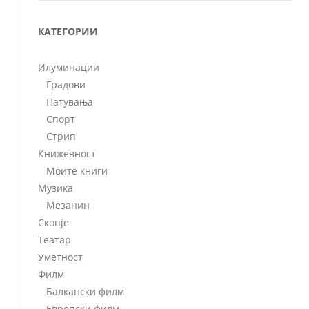
КАТЕГОРИИ
Илуминации
Градови
Патувања
Спорт
Стрип
Книжевност
Моите книги
Музика
Мезанин
Скопје
Театар
Уметност
Филм
Балкански филм
Европски филм