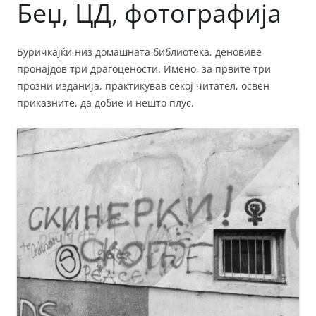
Беџ, ЦД, фотографија
Буричкајќи низ домашната библиотека, деновиве
пронајдов три драгоцености. Имено, за првите три
прозни изданија, практикував секој читател, освен
приказните, да добие и нешто плус.