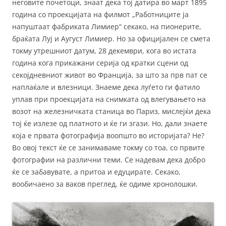
неговите почетоци, знаат дека тој датира во март 1895
година со проекцијата на филмот „Работниците ја
напуштаат фабриката Лимиер“ секако, на пионерите,
браќата Луј и Аугуст Лимиер. Но за официјален се смета
токму утрешниот датум, 28 декември, кога во истата
година кога прикажани серија од кратки сцени од
секојдневниот живот во Франција, за што за прв пат се
наплаќале и влезници. Знаеме дека луѓето ги фатило
уплав при проекцијата на снимката од влегувањето на
возот на железничката станица во Париз, мислејќи дека
тој ќе излезе од платното и ќе ги згази. Но, дали знаете
која е првата фотографија воопшто во историјата? Не?
Во овој текст ќе се занимаваме токму со тоа, со првите
фотографии на различни теми. Се надевам дека добро
ќе се забавувате, а притоа и едуцирате. Секако,
вообичаено за ваков преглед, ќе одиме хронолошки.