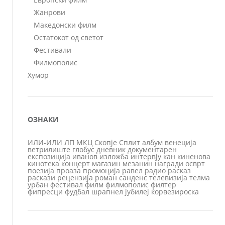
Жанрови
Македонски филм
Остатокот од светот
Фестивали
Филмополис
Хумор
ОЗНАКИ
ИЛИ-ИЛИ
ЛП
МКЦ
Скопје
Сплит
албум
венеција
ветрилиште
глобус
дневник
документарен
експозиција
иванов
изложба
интервју
кан
киненова
кинотека
концерт
магазин
мезанин
награди
осврт
поезија
проаза
промоција
равел
радио
расказ
раскази
рецензија
роман
санденс
телевизија
телма
урбан
фестивал
филм
филмополис
филтер
фипресци
фудбал
шрапнел
јубилеј
ќорвезироска