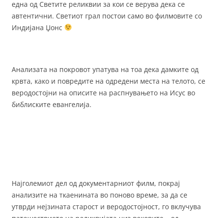
една од Светите реликвии за кои се верува дека се
автентични. Светиот грал постои само во филмовите со
Индијана Џонс
Анализата на покровот упатува на тоа дека дамките од
крвта, како и повредите на одредени места на телото, се
веродостојни на описите на распнувањето на Исус во
библиските евангелија.
Најголемиот дел од документарниот филм, покрај
анализите на ткаенината во поново време, за да се
утврди нејзината старост и веродостојност, го вклучува