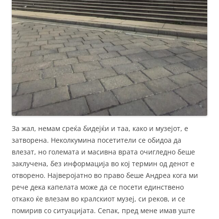
За жал, немам среќа бидејќи и таа, како и музејот, е
затворена. Неколкумина посетители се обидоа да
влезат, но големата и масивна врата очигледно беше
заклучена, без информација во кој термин од денот е
отворено. Најверојатно во право беше Андреа кога ми
рече дека капелата може да се посети единствено
откако ќе влезам во кралскиот музеј, си реков, и се
помирив со ситуацијата. Сепак, пред мене имав уште