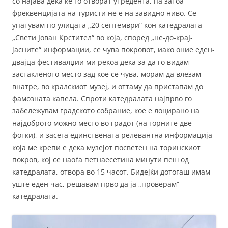
со најава дека ќе го отворат утредента, па затоа
фреквенцијата на туристи не е на завидно ниво. Се
упатувам по улицата „20 септември“ кон катедралата
„Свети Јован Крстител“ во која, според „не-до-краЈ-
јасните“ информации, се чува покровот, иако оние еден-
двајца фестивалџии ми рекоа дека за да го видам
застакленото место зад кое се чува, морам да влезам
внатре, во кралскиот музеј, и оттаму да пристапам до
фамозната капела. Спроти катедралата најпрво го
забележувам градското собрание, кое е лоцирано на
најдоброто можно место во градот (на горните две
фотки), и засега единствената релевантна информација
која ме крепи е дека музејот посветен на торинскиот
покров, кој се наоѓа петнаесетина минути пеш од
катедралата, отвора во 15 часот. Бидејќи дотогаш имам
уште еден час, решавам прво да ја „проверам“
катедралата.