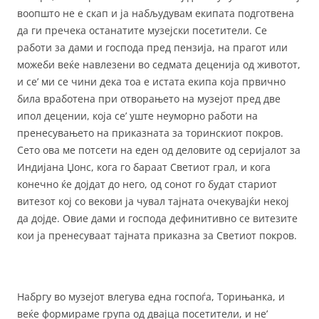
воопшто не е скап и ја набљудувам екипата подготвена
да ги пречека останатите музејски посетители. Се
работи за дами и господа пред пензија, на прагот или
можеби веќе навлезени во седмата деценија од животот,
и се’ ми се чини дека тоа е истата екипа која првично
била вработена при отворањето на музејот пред две
ипол децении, која се’ уште неуморно работи на
пренесувањето на приказната за торинскиот покров.
Сето ова ме потсети на еден од деловите од серијалот за
Индијана Џонс, кога го бараат Светиот грал, и кога
конечно ќе дојдат до него, од сонот го будат стариот
витезот кој со векови ја чувал тајната очекувајќи некој
да дојде. Овие дами и господа дефинитивно се витезите
кои ја пренесуваат тајната приказна за Светиот покров.
Набргу во музејот влегува една госпоѓа, Торињанка, и
веќе формираме група од двајца посетители, и не’