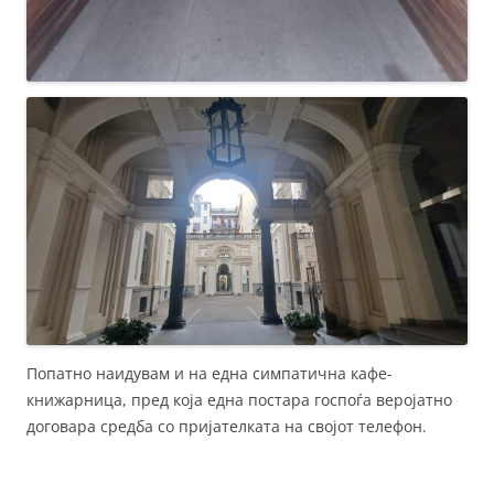
Попатно наидувам и на една симпатична кафе-
книжарница, пред која една постара госпоѓа веројатно
договара средба со пријателката на својот телефон.