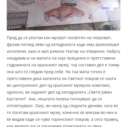
Пред да се упатам кон музејот посветен на покровот,
фрлам поглед лево од катедралата каде има археолошки
ископини, како и мал римски театар на отворено. Набргу
наидувам и на мапата на која прецизно е претставена
содржината на кралскиот музеј, чиј составен дел е токму
она што го гледам пред себе. На таа мапа точно е
претставено дека капелата на Светиот покров се наоѓа
во централниот дел од кралскиот музејски комплекс,
односно, во задниот дел од катедралата „Свети Јован
Крстител“. Аха, нештата полека почнуваат да се
отплеткуваат. Океј, во некој од следните денови, кога ќе
го посетам кралскиот музеј, конечно ќе влезам во неа и
ќе видам каде се чува торинскиот покров, а сега правец
кон музејот кој ја раскажува приказната за оваа