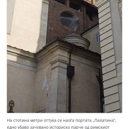
На стотина метри оттука се наоѓа портата „Палатина“,
едно убаво зачувано историско парче од римскиот