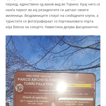
период, единствено од ваков вид во Торино. Крај него се
наоѓа паркот во кој резидентите ги шетаат своите
миленици, бездомниците спијат на слободните клупи, а
туристите се фотографираат со портокаловата порта
која блеска на сонцето. Навистина делува фасцинантно.