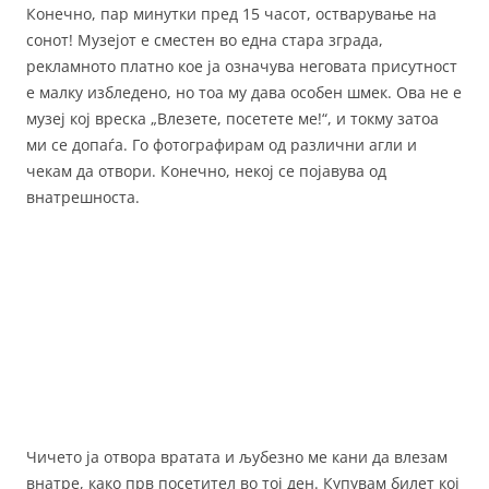
Конечно, пар минутки пред 15 часот, остварување на
сонот! Музејот е сместен во една стара зграда,
рекламното платно кое ја означува неговата присутност
е малку избледено, но тоа му дава особен шмек. Ова не е
музеј кој вреска „Влезете, посетете ме!“, и токму затоа
ми се допаѓа. Го фотографирам од различни агли и
чекам да отвори. Конечно, некој се појавува од
внатрешноста.
Чичето ја отвора вратата и љубезно ме кани да влезам
внатре, како прв посетител во тој ден. Купувам билет кој