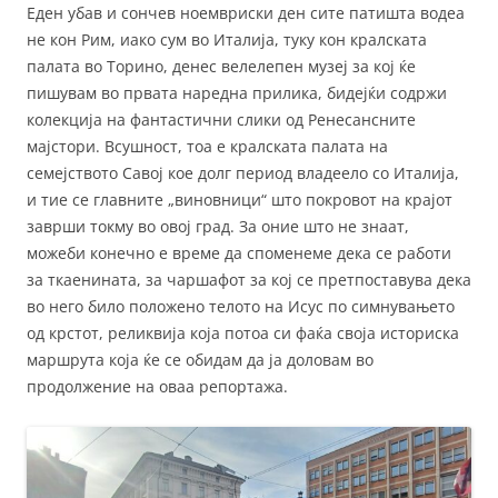
Еден убав и сончев ноемвриски ден сите патишта водеа
не кон Рим, иако сум во Италија, туку кон кралската
палата во Торино, денес велелепен музеј за кој ќе
пишувам во првата наредна прилика, бидејќи содржи
колекција на фантастични слики од Ренесансните
мајстори. Всушност, тоа е кралската палата на
семејството Савој кое долг период владеело со Италија,
и тие се главните „виновници“ што покровот на крајот
заврши токму во овој град. За оние што не знаат,
можеби конечно е време да споменеме дека се работи
за ткаенината, за чаршафот за кој се претпоставува дека
во него било положено телото на Исус по симнувањето
од крстот, реликвија која потоа си фаќа своја историска
маршрута која ќе се обидам да ја доловам во
продолжение на оваа репортажа.