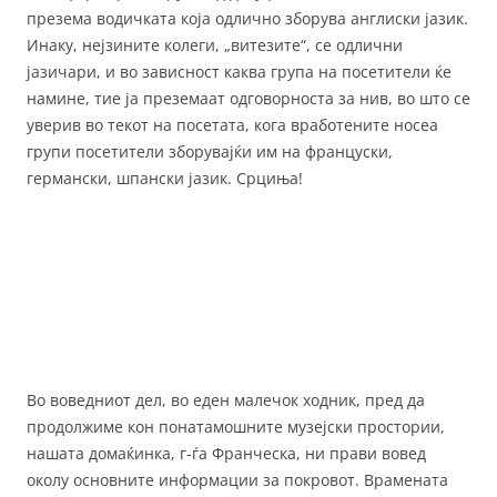
презема водичката која одлично зборува англиски јазик.
Инаку, нејзините колеги, „витезите“, се одлични
јазичари, и во зависност каква група на посетители ќе
намине, тие ја преземаат одговорноста за нив, во што се
уверив во текот на посетата, кога вработените носеа
групи посетители зборувајќи им на француски,
германски, шпански јазик. Срциња!
Во воведниот дел, во еден малечок ходник, пред да
продолжиме кон понатамошните музејски простории,
нашата домаќинка, г-ѓа Франческа, ни прави вовед
околу основните информации за покровот. Врамената