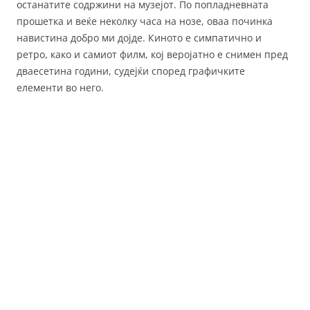
останатите содржини на музејот. По попладневната
прошетка и веќе неколку часа на нозе, оваа починка
навистина добро ми дојде. Киното е симпатично и
ретро, како и самиот филм, кој веројатно е снимен пред
дваесетина години, судејќи според графичките
елементи во него.