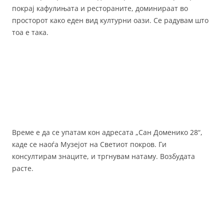
покрај кафулињата и рестораните, доминираат во
просторот како еден вид културни оази. Се радувам што
тоа е така.
Време е да се упатам кон адресата „Сан Доменико 28“,
каде се наоѓа Музејот на Светиот покров. Ги
консултирам знаците, и тргнувам натаму. Возбудата
расте.