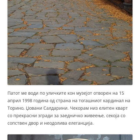
Патот ме води по уличките кон музејот отворен на 15
април 1998 година од страна на тогашниот кардинал на
Торино, Џовани Салдарини. Чекорам низ елитен кварт
со прекрасни згради за заедничко живеење, секоја со
сопствен двор и неодолива елеганција.