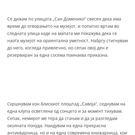
Се дижам по улицата „Сан Доменико“ свесен дека има
време до отворањето на музејот, и попатно вртам во
следната улица каде на мапата ми покажува дека се
наоѓа музејот на ориентална уметност. Набргу стигнувам
до него, изгледа привлечно, но сепак овој ден е
резервиран за една сосема поинаква приказна.
Скршнувам кон блискиот плоштад „Савоја“, седнувам на
една клупа осветлена од сонцето и за момент тихувам.
Сепак, немирот ме тера да станам и да ја разгледам
околната понуда. Наидувам на една прекрасна
антикварница, но и на една современа книжарница, кои