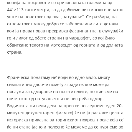
копија на покровот е со оригиналната големина од
441×113 сантиметри, за да добиеме вистински впечаток
уште на почетокот од ова „патување“. Се разбира, на
отпечатокот многу добро се забележливи сите детали
кои ја прават оваа прекривка фасцинантна, вклучувајќи
го и ликот од обете страни на чаршафот, со кој било
обвиткано телото на мртовецот од горната и од долната
страна.
Франческа понатаму не’ води во едно мало, многу
симпатично дворче помеѓу зградите, кое може да
послужи за одморање на посетителите, но ние сме на
почетокот од патувањето и не ни треба одмор.
Водичката ни вели дека најпрво ќе погледнеме еден 20-
минутен документарен филм кој ќе ни ја раскаже целата
историска приказна за торинскиот покров, после која се’
ќе ни стане јасно и полесно ќе можеме да се нурнеме во