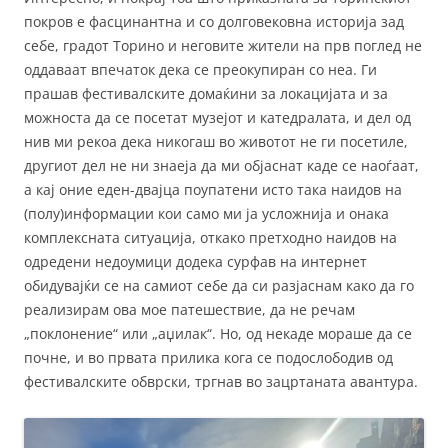
покров е фасцинантна и со долговековна историја зад
себе, градот Торино и неговите жители на прв поглед не
оддаваат впечаток дека се преокупиран со неа. Ги
прашав фестивалските домаќини за локацијата и за
можноста да се посетат музејот и катедралата, и дел од
нив ми рекоа дека никогаш во животот не ги посетиле,
другиот дел не ни знаеја да ми објаснат каде се наоѓаат,
а кај оние еден-двајца поупатени исто така наидов на
(полу)информации кои само ми ја усложнија и онака
комплексната ситуација, откако претходно наидов на
одредени недоумици додека сурфав на интернет
обидувајќи се на самиот себе да си разјаснам како да го
реализирам ова мое патешествие, да не речам
„поклонение“ или „аџилак“. Но, од некаде мораше да се
почне, и во првата прилика кога се подослободив од
фестивалските обврски, тргнав во зацртаната авантура.