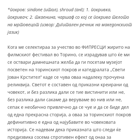
a
w
m
e
*покров: sindone (итал), shroud (анг); 1. покривка,
c
itt
ai
ss
покривач; 2. ткаенина, чаршаф со кој се покрива телото
e
er
l
e
на мртовецот (извор: Дигитален речник на македонскиот
b
n
јазик)
o
g
Кога ме селектираа за учество во ФИПРЕСЦИ жирито на
o
er
филмскиот фестивал во Торино, се израдував што ќе ми
k
се оствари дамнешната желба да ги посетам музејот
посветен на торинскиот покров и катедралата „Свети
Јован Крстител“ каде се чува оваа надалеку прочуена
реликвија. Светот е составен од приказни креирани од
човекот, и без разлика дали се тие вистинити или не,
без разлика дали сакаме да веруваме во нив или не,
сепак е необично привлечно да се чуе и да се биде дел
од една прекрасна сторија, а оваа за торинскиот покров
дефинитивно е една од најубавите во човековата
историја. Се надевам дека приказната што следи ќе
предизвика сосема спротивен ефект од онаа за