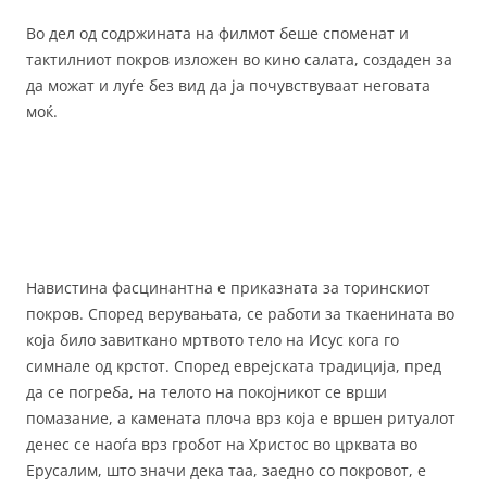
Во дел од содржината на филмот беше споменат и
тактилниот покров изложен во кино салата, создаден за
да можат и луѓе без вид да ја почувствуваат неговата
моќ.
Навистина фасцинантна е приказната за торинскиот
покров. Според верувањата, се работи за ткаенината во
која било завиткано мртвото тело на Исус кога го
симнале од крстот. Според еврејската традиција, пред
да се погреба, на телото на покојникот се врши
помазание, а камената плоча врз која е вршен ритуалот
денес се наоѓа врз гробот на Христос во црквата во
Ерусалим, што значи дека таа, заедно со покровот, е