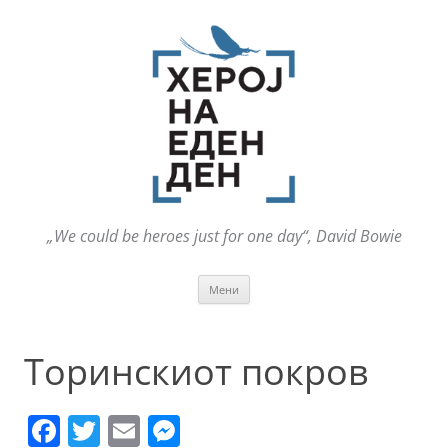
„We could be heroes just for one day“, David Bowie
Оди
Мени
на
содржината
Торинскиот покров
F
T
E
M