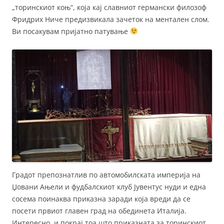
„торинскиот коњ“, која кај славниот германски филозоф
Фридрих Ниче предизвикала зачеток на ментален слом.
Ви посакувам пријатно патување
Градот препознатлив по автомобилската империја на
Џовани Ањели и фудбалскиот клуб Јувентус нуди и една
сосема поинаква приказна заради која вреди да се
посети првиот главен град на обединета Италија.
Интересно, и покрај тоа што приказната за торинскиот