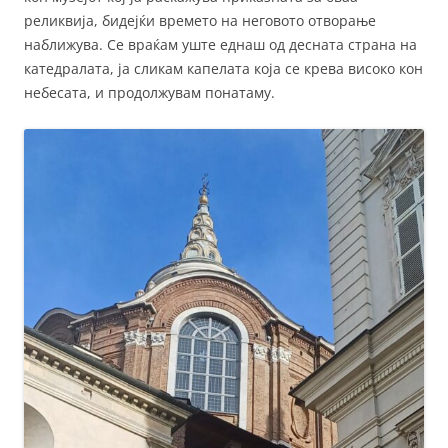
реликвија, бидејќи времето на неговото отворање
наближува. Се враќам уште еднаш од десната страна на
катедралата, ја сликам капелата која се крева високо кон
небесата, и продолжувам понатаму.