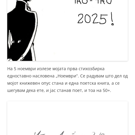
На 5 ноември излезе мојата прва стихозбирка
едноставно насловена „Ноември“. Се радувам што дел од
мојот книжевен опус стана и една поетска книга, а се
шегувам дека ете, и јас станав поет, и тоа на 50+.