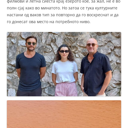
филмови и летна сиеста крај езерото кое, за жал, не е во
полн сјај како во минатото. Но затоа се тука културните
настани од ваков тип за повторно да го воскреснат и да
го донесат ова место на потребното ниво.