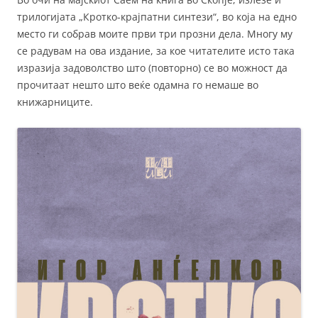
трилогијата „Кротко-крајпатни синтези“, во која на едно
место ги собрав моите први три прозни дела. Многу му
се радувам на ова издание, за кое читателите исто така
изразија задоволство што (повторно) се во можност да
прочитаат нешто што веќе одамна го немаше во
книжарниците.