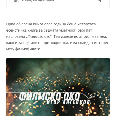
Прва објавена книга оваа година беше четвртата
есеистичка книга за седмата уметност, овој пат
насловена „Филмско око“. Таа излезе во април и за неа,
како и за нејзините претходнички, има солиден интерес
меѓу филмофилите.