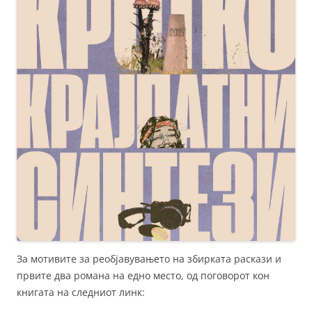
За мотивите за реобјавувањето на збирката раскази и
првите два романа на едно место, од поговорот кон
книгата на следниот линк: