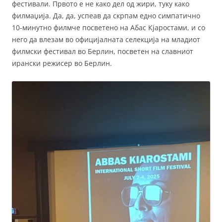
фестивали. Првото е не како дел од жири, туку како
филмаџија. Да, да, успеав да скрпам едно симпатично
10-минутно филмче посветено на Абас Кјаростами, и со
него да влезам во официјалната селекција на младиот
филмски фестивал во Берлин, посветен на славниот
ирански режисер во Берлин.