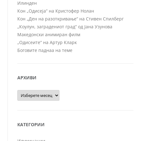
Илинден
Кон „Одисеја“ на Кристофер Нолан
Кон „Ден на разоткривање“ на Стивен Спилберг
„Коулун, заградениот град“ од Јана Узунова
Македонски анимиран филм
„Одисеите“ на Артур Кларк
Боговите паднаа на теме
АРХИВИ
Архиви
КАТЕГОРИИ
Илуминации