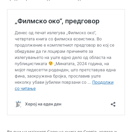
Во очи на мајскиот Саем на книга во Скопје, излезе и