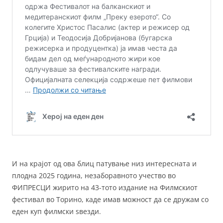
И на крајот од ова блиц патување низ интересната и
плодна 2025 година, незаборавното учество во
ФИПРЕСЦИ жирито на 43-тото издание на Филмскиот
фестивал во Торино, каде имав можност да се дружам со
еден куп филмски ѕвезди.