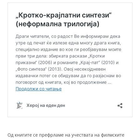
Од книгите се префрламе на учествата на филмските