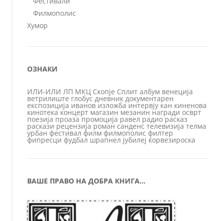
Фестивали
Филмополис
Хумор
ОЗНАКИ
ИЛИ-ИЛИ
ЛП
МКЦ
Скопје
Сплит
албум
венеција
ветрилиште
глобус
дневник
документарен
експозиција
иванов
изложба
интервју
кан
киненова
кинотека
концерт
магазин
мезанин
награди
осврт
поезија
проаза
промоција
равел
радио
расказ
раскази
рецензија
роман
санденс
телевизија
телма
урбан
фестивал
филм
филмополис
филтер
фипресци
фудбал
шрапнел
јубилеј
ќорвезироска
ВАШЕ ПРАВО НА ДОБРА КНИГА…