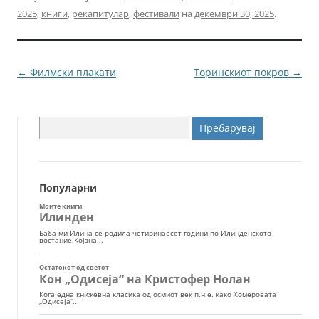
c
itt
ai
ss
2025
,
книги
,
рекапитулар
,
фестивали
на
декември 30, 2025
.
e
er
l
e
b
n
o
g
Навигација
←
Филмски плакати
Торинскиот покров
→
o
er
за
k
написи
Пребарувај
за:
Популарни