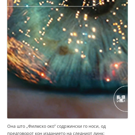
Она што „Филмско око“ содржински го носи, од
предговорот кон изданието на следниот линк: