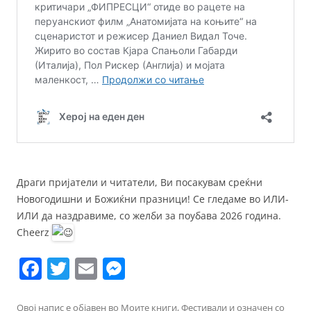
Драги пријатели и читатели, Ви посакувам среќни
Новогодишни и Божиќни празници! Се гледаме во ИЛИ-
ИЛИ да наздравиме, со желби за поубава 2026 годинa.
Cheerz
F
T
E
M
a
w
m
e
Овој напис е објавен во
Моите книги
,
Фестивали
и означен со