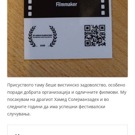
Присуството таму беше вистинско задоволство, особено
поради добрата организација и одличните филмови. Му
посакувам на драгиот Хамед Солејманзадех и во
следните години да има успешни фестивалски
случувања.