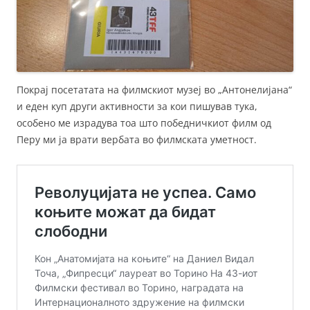
Покрај посетатата на филмскиот музеј во „Антонелијана“
и еден куп други активности за кои пишував тука,
особено ме израдува тоа што победничкиот филм од
Перу ми ја врати вербата во филмската уметност.