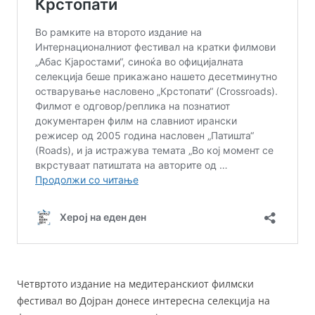
Четвртото издание на медитеранскиот филмски
фестивал во Дојран донесе интересна селекција на