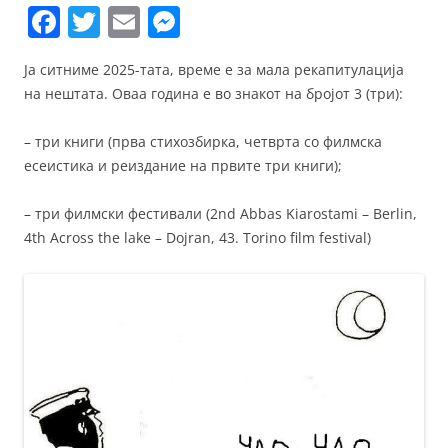
F
T
E
M
a
w
m
e
Ја ситниме 2025-тата, време е за мала рекапитулација
c
itt
ai
ss
на нештата. Оваа година е во знакот на бројот 3 (три):
e
er
l
e
b
n
– три книги (прва стихозбирка, четврта со филмска
есеистика и реиздание на првите три книги);
o
g
o
er
– три филмски фестивали (2nd Abbas Kiarostami – Berlin,
k
4th Across the lake – Dojran, 43. Torino film festival)