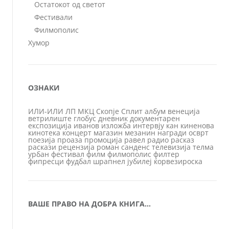
Остатокот од светот
Фестивали
Филмополис
Хумор
ОЗНАКИ
ИЛИ-ИЛИ
ЛП
МКЦ
Скопје
Сплит
албум
венеција
ветрилиште
глобус
дневник
документарен
експозиција
иванов
изложба
интервју
кан
киненова
кинотека
концерт
магазин
мезанин
награди
осврт
поезија
проаза
промоција
равел
радио
расказ
раскази
рецензија
роман
санденс
телевизија
телма
урбан
фестивал
филм
филмополис
филтер
фипресци
фудбал
шрапнел
јубилеј
ќорвезироска
ВАШЕ ПРАВО НА ДОБРА КНИГА…