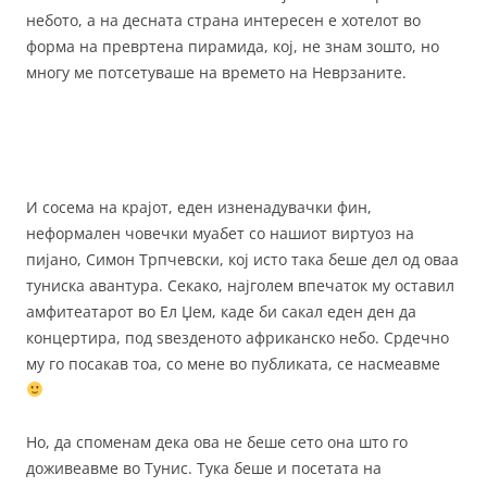
небото, а на десната страна интересен е хотелот во
форма на превртена пирамида, кој, не знам зошто, но
многу ме потсетуваше на времето на Неврзаните.
И сосема на крајот, еден изненадувачки фин,
неформален човечки муабет со нашиот виртуоз на
пијано, Симон Трпчевски, кој исто така беше дел од оваа
туниска авантура. Секако, најголем впечаток му оставил
амфитеатарот во Ел Џем, каде би сакал еден ден да
концертира, под ѕвезденото африканско небо. Срдечно
му го посакав тоа, со мене во публиката, се насмеавме
Но, да споменам дека ова не беше сето она што го
доживеавме во Тунис. Тука беше и посетата на