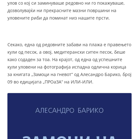
улов со кој си заминуваше редовно ни го покажуваше,
дозволувајќи ни прекрасните мазни површини на
уловените риби да поминат низ нашите прсти.
Секако, една од редовните забави на плажа е правењето
кули од песок, а овој, медитерански ситен песок, беше
како содаден за тоа. На крајот, од една од успешните
кули уловени на фотографија испадна одлична корица
за книгата „Замоци на гневот“ од Алесандро Барико, број
09 во едицијата „ПРОаЗА“ на ИЛИ-ИЛИ.