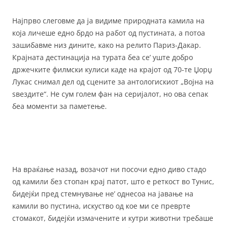
Најпрво слеговме да ја видиме природната камила на
која личеше едно брдо на работ од пустината, а потоа
зашибавме низ дините, како на релито Париз-Дакар.
Крајната дестинација на турата беа се’ уште добро
држечките филмски кулиси каде на крајот од 70-те Џорџ
Лукас снимал дел од сцените за антологискиот „Војна на
ѕвездите“. Не сум голем фан на серијалот, но ова сепак
беа моменти за паметење.
На враќање назад, возачот ни посочи едно диво стадо
од камили без стопан крај патот, што е реткост во Тунис,
бидејќи пред стемнување не’ однесоа на јавање на
камили во пустина, искуство од кое ми се преврте
стомакот, бидејќи измачените и кутри животни требаше