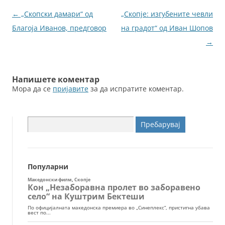
o
g
Навигација
←
„Скопски дамари“ од
„Скопје: изгубените чевли
o
er
за
Благоја Иванов, предговор
на градот“ од Иван Шопов
k
написи
→
Напишете коментар
Мора да се
пријавите
за да испратите коментар.
Пребарувај
за:
Популарни