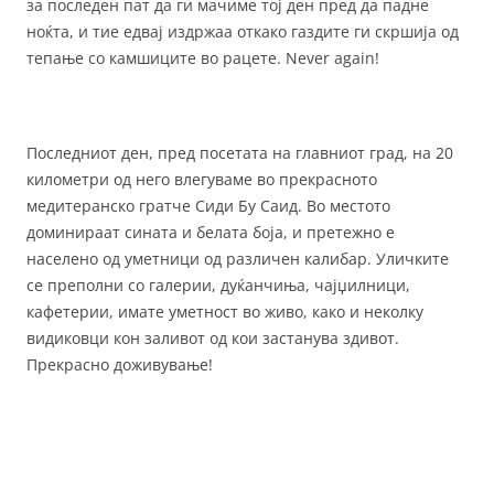
за последен пат да ги мачиме тој ден пред да падне
ноќта, и тие едвај издржаа откако газдите ги скршија од
тепање со камшиците во рацете. Never again!
Последниот ден, пред посетата на главниот град, на 20
километри од него влегуваме во прекрасното
медитеранско гратче Сиди Бу Саид. Во местото
доминираат сината и белата боја, и претежно е
населено од уметници од различен калибар. Уличките
се преполни со галерии, дуќанчиња, чајџилници,
кафетерии, имате уметност во живо, како и неколку
видиковци кон заливот од кои застанува здивот.
Прекрасно доживување!