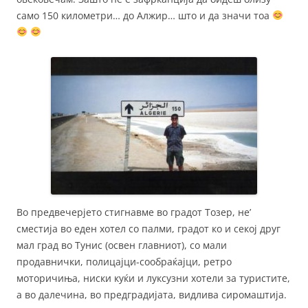
само 150 километри… до Алжир… што и да значи тоа
Во предвечерјето стигнавме во градот Тозер, не’
сместија во еден хотел со палми, градот ко и секој друг
мал град во Тунис (освен главниот), со мали
продавнички, полицајци-сообраќајци, ретро
моторичиња, ниски куќи и луксузни хотели за туристите,
а во далечина, во предградијата, видлива сиромаштија.