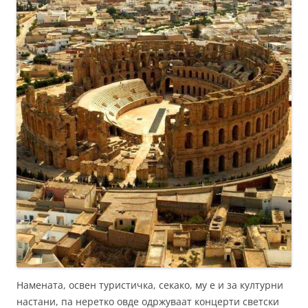
Намената, освен туристичка, секако, му е и за културни
настани, па неретко овде одржуваат концерти светски