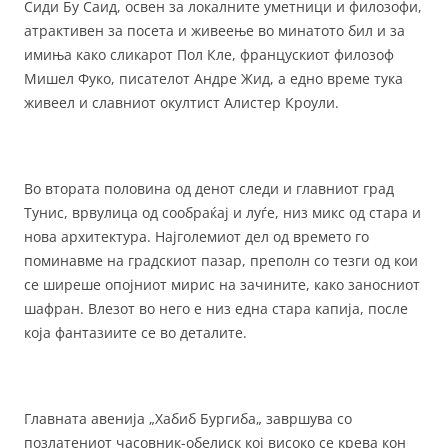
Сиди Бу Саид, освен за локалните уметници и филозофи,
атрактивен за посета и живеење во минатото бил и за
имиња како сликарот Пол Кле, францускиот филозоф
Мишел Фуко, писателот Андре Жид, а едно време тука
живеел и славниот окултист Алистер Кроули.
Во втората половина од денот следи и главниот град
Тунис, врвулица од сообраќај и луѓе, низ микс од стара и
нова архитектура. Најголемиот дел од времето го
поминавме на градскиот пазар, преполн со тезги од кои
се ширеше опојниот мирис на зачините, како заносниот
шафран. Влезот во него е низ една стара капија, после
која фантазиите се во деталите.
Главната авенија „Хабиб Бургиба„ завршува со
позлатениот часовник-обелиск кој високо се крева кон