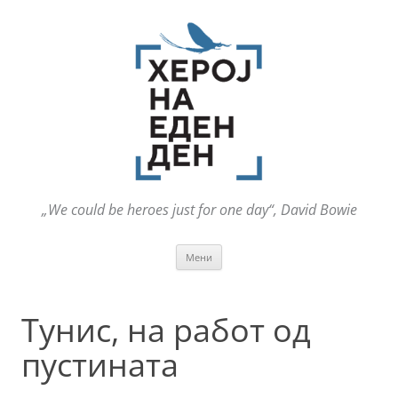
„We could be heroes just for one day“, David Bowie
Оди
Мени
на
содржината
Тунис, на работ од
пустината