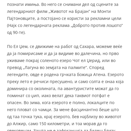
познати имиња. Во него се снимани дел од сцените за
легендарниот филм „Животот на Брајан“ на Монти
Пајтоновците, а постојано се користи за рекламни цели
(Најк со легендарната реклама „Доброто против лошото“
од 90-те).
По Ел Џем, се движиме на работ од Сахара, можеме веќе
да ја помирисаме и да ја видиме во далечина, но прво
уживаме покрај соленото езеро Чот ел Џерид, или во
превод „Лагуна во земјата на палмите“. Според
легендите, овде е родена грчката божица Атена. Езерото
преку лето е речиси пресушено, и само солта е онаа која
доминира со околината, па авантуристите можат да го
поминат со џип, иако велат дека таквиот потфат е
опасен. Во зима, кога езерото е полно, локалците по
него пловат со чамци. За мене фасцинантно беше што
од таа точка тука, крај езерото, бев најблизу во животот
до Алжир, само 150 километри, и тоа морав да го
овековечам. Зашто не е зафрканција да бидеш близу