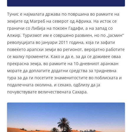
Тунис е најмалата држава по површина во рамките на
земјите од Магреб на северот од Африка. На исток се
граничи со Либија на покоен Гадафи, а на запад со
Алжир. Туризмот им е совршено развиен, но по „Јасмин“
револуцијата во јануари 2011 година, која ги зафати
повеќето арапски земји во регионот, веројатно работите
се малку променети. Како и да е, за да се доживее оваа
прекрасна земја, во рамките на 10-дневниот аранжан
морате да доплатите додатни средства за тридневна
тура за да ги посетите знаменитостите во поблиската и
подалечната околина, и секако, одблизу да ја
почувствувате величествената Сахара.