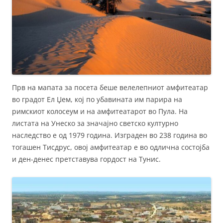
Прв на мапата за посета беше велелепниот амфитеатар
во градот Ел Џем, кој по убавината им парира на
римскиот колосеум и на амфитеатарот во Пула. На
листата на Унеско за значајно светско културно
наследство е од 1979 година. Изграден во 238 година во
тогашен Тисдрус, овој амфитеатар е во одлична состојба
и ден-денес претставува гордост на Тунис.