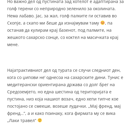
Но важно дел од пустината зад хотелот е адаптирана за
голф терени со неприродно зеленило за околината.
Нема лабаво. Јас, за жал, голф палките ги оставив во
Скопје, а скапо ми беше да изнајмувам таму
, па
останав да кулирам крај базенот, под палмите, на
жешкото сахарско сонце, со коктел на масичката крај
мене.
Најатрактивниот дел од турата се случи следниот ден,
кога со џипови не’ однесоа на сахарските дини. Тунис е
медитерански ориентирана држава со долг брег на
Средоземјето, но една шестина од територијата е
пустина, низ која нашиот возач, едно хепи типче кое
постојано се смееше, возеше лудачки. „Мај френд, мај
френд…“, а и како поинаку, кога фирмата му се вика
„Лаки травел“