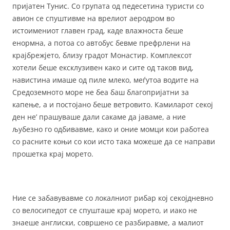
пријатен Тунис. Со групата од педесетина туристи со
авион се спуштивме на врелиот аеродром во
истоимениот главен град, каде влажноста беше
енормна, а потоа со автобус бевме префрлени на
крајбрежјето, близу градот Монастир. Комплексот
хотели беше ексклузивен како и сите од таков вид,
навистина имаше од пиле млеко, меѓутоа водите на
Средоземното море не беа баш благопријатни за
капење, а и постојано беше ветровито. Камиларот секој
ден не’ прашуваше дали сакаме да јаваме, а ние
љубезно го одбивавме, како и оние момци кои работеа
со расните коњи со кои исто така можеше да се направи
прошетка крај морето.
Ние се забавувавме со локалниот рибар кој секојдневно
со велосипедот се спушташе крај морето, и иако не
знаеше англиски, совршено се разбиравме, а малиот