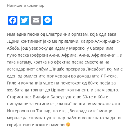
Напишете коментар
F
T
E
M
a
w
m
e
Има една песна од Електрични оргазам, која оди вака:
c
itt
ai
ss
„Црни континент јако ме привлачи, Каиро-Алжир-Адис-
e
er
l
e
Абеба, још увек хоќу да идем у Мароко, у Сахари има
b
n
пуно песка (рефрен) А-а-а, Африка, А-а-а, Африка-а-а“… и
така натаму, кратка но ефектна песна сместена на
o
g
легендарниот албум „Лишќе прекрива Лисабон“, кој ми е
o
er
еден од омилените примероци во домашната ЛП-тека.
k
Гиле и компанија уште на почетокот од 80-те пееја за
желбата да тркнат до Црниот континент, и знам зошто.
Стариот пес Вилијам Бароуз уште во 50-те и 60-те
пишуваше за евтините „слатки“ нешта во мароканската
Интерзона на Тангир, но ете, „београдските“ момци
морале да спомнат уште пар работи во песната за да ги
скријат вистинските намери