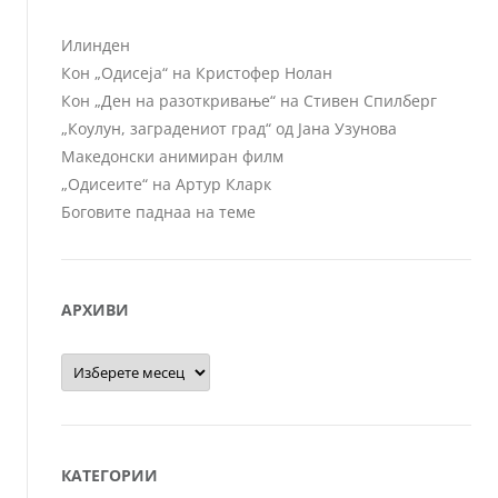
Илинден
Кон „Одисеја“ на Кристофер Нолан
Кон „Ден на разоткривање“ на Стивен Спилберг
„Коулун, заградениот град“ од Јана Узунова
Македонски анимиран филм
„Одисеите“ на Артур Кларк
Боговите паднаа на теме
АРХИВИ
Архиви
КАТЕГОРИИ