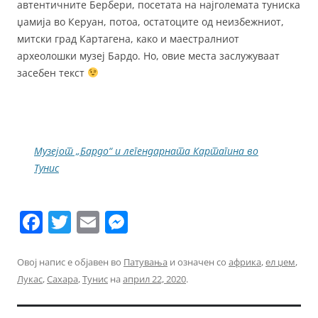
автентичните Бербери, посетата на најголемата туниска
џамија во Керуан, потоа, остатоците од неизбежниот,
митски град Картагена, како и маестралниот
археолошки музеј Бардо. Но, овие места заслужуваат
засебен текст
Музејот „Бардо“ и легендарната Картагина во
Тунис
F
T
E
M
a
w
m
e
c
itt
ai
ss
Овој напис е објавен во
Патувања
и означен со
африка
,
ел џем
,
Лукас
,
Сахара
,
Тунис
на
април 22, 2020
.
e
er
l
e
b
n