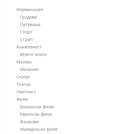
Илуминации
Градови
Патувања
Спорт
Стрип
Книжевност
Моите книги
Музика
Мезанин
Скопје
Театар
Уметност
Филм
Балкански филм
Европски филм
Жанрови
Македонски филм