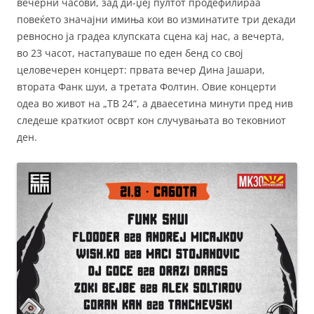
вечерни часови, зад ди-џеј пултот продефилираа
повеќето значајни имиња кои во изминатите три декади
ревносно ја градеа клупската сцена кај нас, а вечерта,
во 23 часот, настапуваше по еден бенд со свој
целовечерен концерт: првата вечер Дина Јашари,
втората Фанк шуи, а третата Фолтин. Овие концерти
одеа во живот на „ТВ 24“, а дваесетина минути пред нив
следеше краткиот осврт кон случувањата во тековниот
ден.