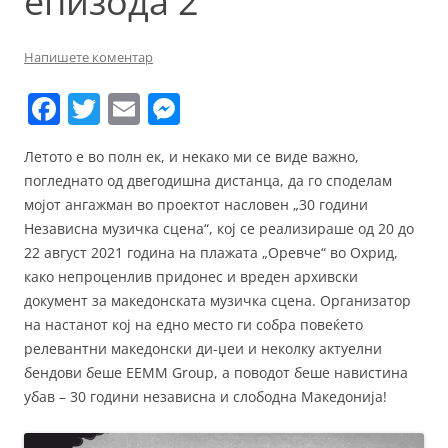
епизода 2
Напишете коментар
F
T
E
M
a
w
m
e
Летото е во полн ек, и некако ми се виде важно,
c
itt
ai
ss
погледнато од двегодишна дистанца, да го споделам
e
er
l
e
мојот ангажман во проектот насловен „30 години
b
n
Независна музичка сцена“, кој се реализираше од 20 до
22 август 2021 година на плажата „Оревче“ во Охрид,
o
g
како непроценлив придонес и вреден архивски
o
er
документ за македонската музичка сцена. Организатор
k
на настанот кој на едно место ги собра повеќето
релевантни македонски ди-џеи и неколку актуелни
бендови беше ЕЕММ Group, a поводот беше навистина
убав – 30 години независна и слободна Македонија!