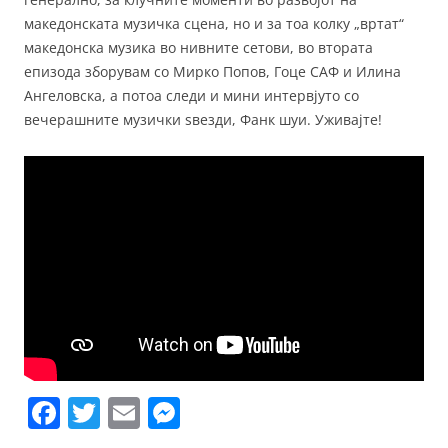
македонската музичка сцена, но и за тоа колку „вртат“
македонска музика во нивните сетови, во втората
епизода зборувам со Мирко Попов, Гоце САФ и Илина
Ангеловска, а потоа следи и мини интервјуто со
вечерашните музички ѕвезди, Фанк шуи. Уживајте!
F
T
E
M
a
w
m
e