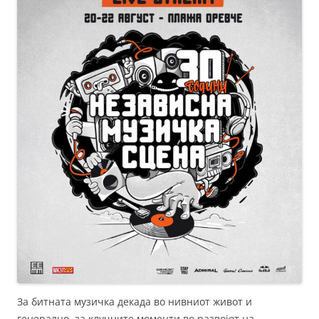
За битната музичка декада во нивниот живот и
генерално, за клучните моменти во развојот на