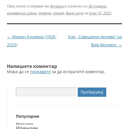
c
itt
ai
ss
Овој напис е објавен во
Музика
и означен со
30 години
,
независна сцена
,
оревче
,
охрид
,
фанк шуи
на
јули 15, 2023
.
e
er
l
e
b
n
o
g
Навигација
←
Милан Кундера (1929-
Кон „Совршени денови“ на
o
er
за
2023)
Вим Вендерс
→
k
написи
Напишете коментар
Мора да се
пријавите
за да испратите коментар.
Пребарувај
за:
Популарни