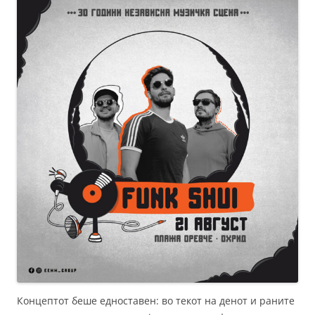
Концептот беше едноставен: во текот на денот и раните