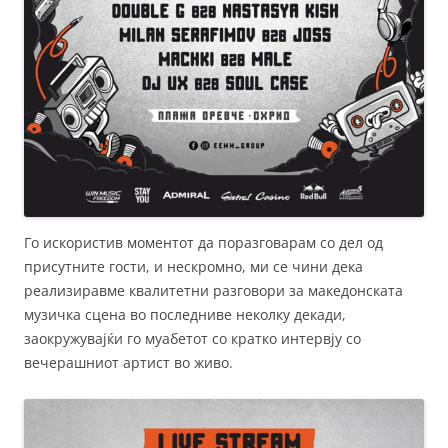
Го искористив моментот да поразговарам со дел од
присутните гости, и нескромно, ми се чини дека
реализиравме квалитетни разговори за македонската
музичка сцена во последниве неколку декади,
заокружувајќи го муабетот со кратко интервју со
вечерашниот артист во живо.