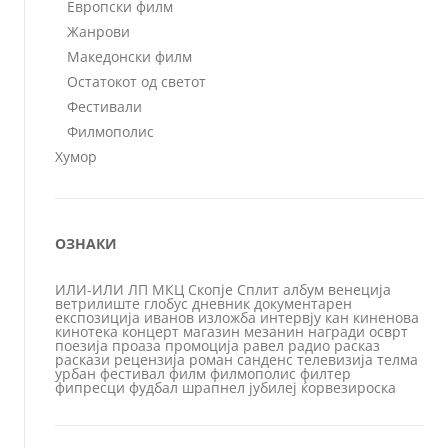
Европски филм
Жанрови
Македонски филм
Остатокот од светот
Фестивали
Филмополис
Хумор
ОЗНАКИ
ИЛИ-ИЛИ
ЛП
МКЦ
Скопје
Сплит
албум
венеција
ветрилиште
глобус
дневник
документарен
експозиција
иванов
изложба
интервју
кан
киненова
кинотека
концерт
магазин
мезанин
награди
осврт
поезија
проаза
промоција
равел
радио
расказ
раскази
рецензија
роман
санденс
телевизија
телма
урбан
фестивал
филм
филмополис
филтер
фипресци
фудбал
шрапнел
јубилеј
ќорвезироска