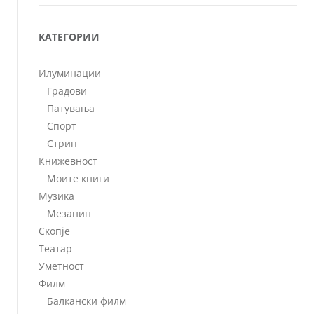
КАТЕГОРИИ
Илуминации
Градови
Патувања
Спорт
Стрип
Книжевност
Моите книги
Музика
Мезанин
Скопје
Театар
Уметност
Филм
Балкански филм