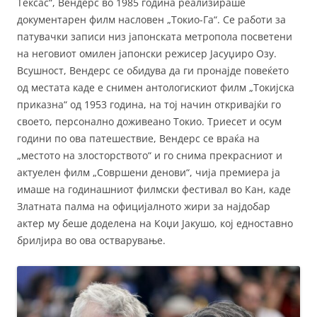
Тексас“, Вендерс во 1985 година реализираше
документарен филм насловен „Токио-Га“. Се работи за
патувачки записи низ јапонската метропола посветени
на неговиот омилен јапонски режисер Јасуџиро Озу.
Всушност, Вендерс се обидува да ги пронајде повеќето
од местата каде е снимен антологискиот филм „Токијска
приказна“ од 1953 година, на тој начин откривајќи го
своето, персонално доживеано Токио. Триесет и осум
години по ова патешествие, Вендерс се враќа на
„местото на злосторството“ и го снима прекрасниот и
актуелен филм „Совршени денови“, чија премиера ја
имаше на годинашниот филмски фестивал во Кан, каде
Златната палма на официјалното жири за најдобар
актер му беше доделена на Коџи Јакушо, кој едноставно
брилјира во ова остварување.