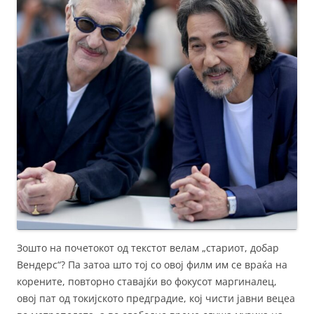
Зошто на почетокот од текстот велам „стариот, добар
Вендерс“? Па затоа што тој со овој филм им се враќа на
корените, повторно ставајќи во фокусот маргиналец,
овој пат од токијското предградие, кој чисти јавни вецеа