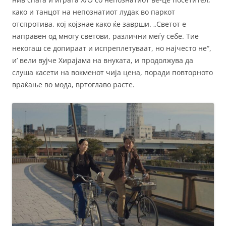
како и танцот на непознатиот лудак во паркот
отспротива, кој којзнае како ќе заврши. „Светот е
направен од многу светови, различни меѓу себе. Тие
некогаш се допираат и испреплетуваат, но најчесто не“,
и’ вели вујче Хирајама на внуката, и продолжува да
слуша касети на вокменот чија цена, поради повторното
враќање во мода, вртоглаво расте.