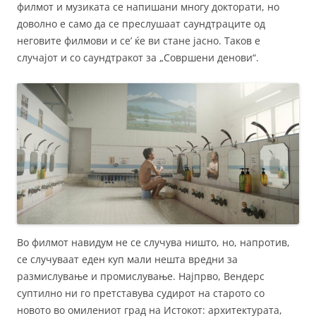
филмот и музиката се напишани многу докторати, но
доволно е само да се преслушаат саундтраците од
неговите филмови и се’ ќе ви стане јасно. Таков е
случајот и со саундтракот за „Совршени денови“.
Во филмот навидум не се случува ништо, но, напротив,
се случуваат еден куп мали нешта вредни за
размислување и промислување. Најпрво, Вендерс
суптилно ни го претставува судирот на старото со
новото во омилениот град на Истокот: архитектурата,