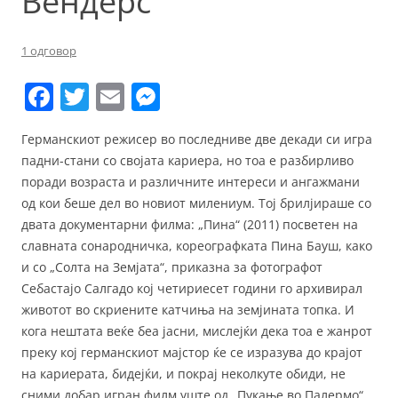
Вендерс
1 одговор
F
T
E
M
a
w
m
e
Германскиот режисер во последниве две декади си игра
c
itt
ai
ss
падни-стани со својата кариера, но тоа е разбирливо
e
er
l
e
поради возраста и различните интереси и ангажмани
b
n
од кои беше дел во новиот милениум. Тој брилјираше со
двата документарни филма: „Пина“ (2011) посветен на
o
g
славната сонародничка, кореографката Пина Бауш, како
o
er
и со „Солта на Земјата“, приказна за фотографот
k
Себастајо Салгадо кој четириесет години го архивирал
животот во скриените катчиња на земјината топка. И
кога нештата веќе беа јасни, мислејќи дека тоа е жанрот
преку кој германскиот мајстор ќе се изразува до крајот
на кариерата, бидејќи, и покрај неколкуте обиди, не
сними добар игран филм уште од „Пукање во Палермо“