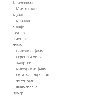
Книжевност
Моите книги
Музика
Мезанин
Скопје
Театар
Уметност
Филм
Балкански филм
Европски филм
Жанрови
Македонски филм
Остатокот од светот
Фестивали
Филмополис
Хумор