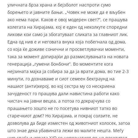
уличната брза храна и бејзболот наспроти сумо
борењето и јавните бањи. „Човек не може да е вљубен
ако нема пари. Каков е овој модерен свет?“, се прашува
колегата на Хирајама, кој е еден од неколкуте споредни
ликови кои само ја збогатуваат сликата за главниот лик.
Една од нив е и неговата внука која побегнала од дома,
со која ќе доживе сонични и просветлувачки моменти,
така за момент допирајќи до размислувањата на новата
генерација „гумени бонбони“. Во моментите кога
нејзината мајка ја собира за да ја врати дома, во тие 2-3
минути, го дознаваме и сиот семеен бекграунд на
нашиот (анти)херој, во кој сестра му со нескриена
зачуденост го прашува дали навистина работи како
чистач на јавни вецеа, а потоа го докрајчува со
прашањето зошто не го посетува нивниот татко во
старечкиот дом!? Но Хирајама, и покрај солзите, не
дозволува да биде изместен од животниот колосек, затоа
што знае дека убавината лежи во малите нешта. Меѓу
нив спаѓа и играта X/O со непознатиот ве-це посетител,