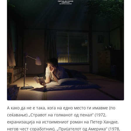
А како да не е така, кога на едно место ги имавме (по
сеќавање) „Стравот на голманот од пенал“ (1972,
екранизација на истоимениот роман на Петер Хандке,
негов чест соработник), „Пријателот од Америка“ (1978,