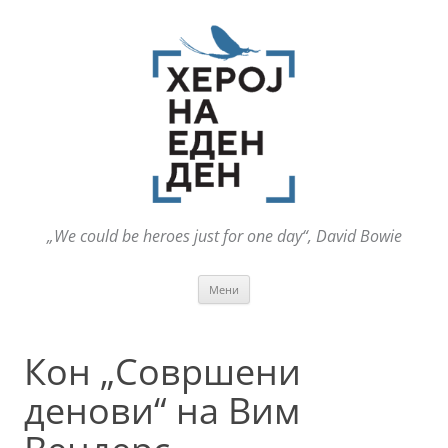
„We could be heroes just for one day“, David Bowie
Оди
Мени
на
содржината
Кон „Совршени
денови“ на Вим