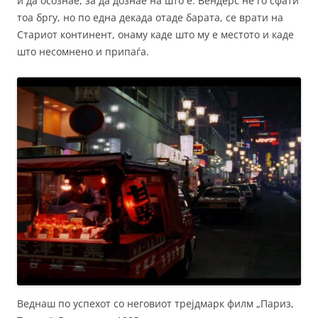
и да осознае, за да дознае на што е. Вендерс не го сфати
тоа бргу, но по една декада отаде барата, се врати на
Стариот континент, онаму каде што му е местото и каде
што несомнено и припаѓа.
Веднаш по успехот со неговиот трејдмарк филм „Париз,