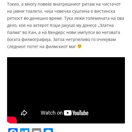
Токио, а многу повеќе внатрешниот ритам на чистачот
на јавни тоалети, чија човечка суштина е вистинска
реткост во денешно време. Тука лежи големината на ова
дело, кое на актерот Коџи Јакушо му донесе „Златна
палма“ во Кан, а на Вендерс нови импулси во неговата
богата филмографија. Затоа нетрпеливо го очекувам
следниот потег на филмскиот маг