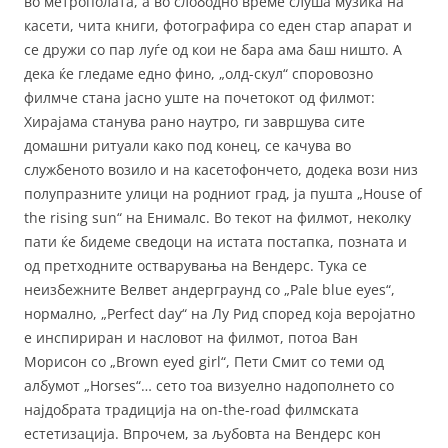
во метрополата, а во слободно време слуша музика на
касети, чита книги, фотографира со еден стар апарат и
се дружи со пар луѓе од кои не бара ама баш ништо. А
дека ќе гледаме едно фино, „олд-скул“ споровозно
филмче стана јасно уште на почетокот од филмот:
Хирајама станува рано наутро, ги завршува сите
домашни ритуали како под конец, се качува во
службеното возило и на касетофончето, додека вози низ
полупразните улици на родниот град, ја пушта „House of
the rising sun“ на Енималс. Во текот на филмот, неколку
пати ќе бидеме сведоци на истата постапка, позната и
од претходните остварувања на Вендерс. Тука се
неизбежните Велвет андерграунд со „Pale blue eyes“,
нормално, „Perfect day“ на Лу Рид според која веројатно
е инспириран и насловот на филмот, потоа Ван
Морисон со „Brown eyed girl“, Пети Смит со теми од
албумот „Horses“… сето тоа визуелно надополнето со
најдобрата традиција на on-the-road филмската
естетизација. Впрочем, за љубовта на Вендерс кон