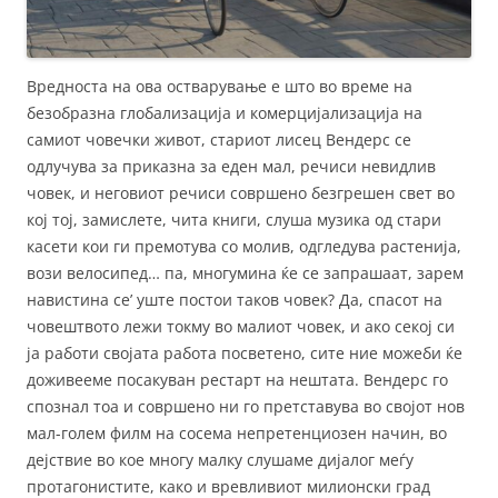
Вредноста на ова остварување е што во време на
безобразна глобализација и комерцијализација на
самиот човечки живот, стариот лисец Вендерс се
одлучува за приказна за еден мал, речиси невидлив
човек, и неговиот речиси совршено безгрешен свет во
кој тој, замислете, чита книги, слуша музика од стари
касети кои ги премотува со молив, одгледува растенија,
вози велосипед… па, многумина ќе се запрашаат, зарем
навистина се’ уште постои таков човек? Да, спасот на
човештвото лежи токму во малиот човек, и ако секој си
ја работи својата работа посветено, сите ние можеби ќе
доживееме посакуван рестарт на нештата. Вендерс го
спознал тоа и совршено ни го претставува во својот нов
мал-голем филм на сосема непретенциозен начин, во
дејствие во кое многу малку слушаме дијалог меѓу
протагонистите, како и вревливиот милионски град