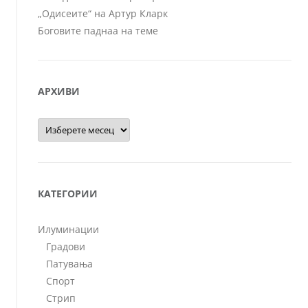
„Одисеите“ на Артур Кларк
Боговите паднаа на теме
АРХИВИ
Архиви
КАТЕГОРИИ
Илуминации
Градови
Патувања
Спорт
Стрип