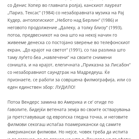
со Денис Хопер во главната ролја), канскиот лауреат
„Париз, Тексас“ (1984) со незаборавната музика на Рај
Кудер, антологискиот „Небото над Берлин“ (1986) и
неговото продолжение „Далеку, а толку близу“ (1993),
потоа, предвесникот на она што на некој начин го
живееме денеска со постојано ѕверење во телефонскиот
екран, „До крајот на светот“ (1991), со таа разлика што
таму луѓето беа „навлечени“ на своите снимени
соништа, и на крајот, елегичната „Приказна за Лисабон“
со незаборавниот саундтрак на Мадредеуш. Ќе
признаете, се работи за совршена филмографија, или со
еден единствен збор: ЛУДИЛО!
Потоа Вендерс замина во Америка и се’ отиде по
ѓаволите, бидејќи ветената земја во своите остварувања
ја претставуваше од европска гледна точка, и неговите
филмови секогаш испаѓаа поамерикански од самите
американски филмови. Но нејсе, човек треба да испита