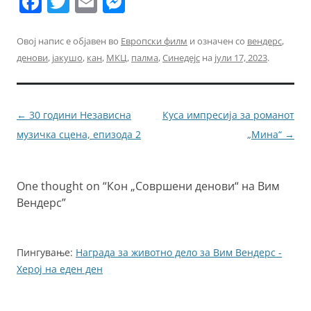
F
T
E
M
a
w
m
e
c
itt
ai
ss
Овој напис е објавен во
Европски филм
и означен со
вендерс
,
денови
,
јакушо
,
кан
,
МКЦ
,
палма
,
Синедејс
на
јули 17, 2023
.
e
er
l
e
b
n
o
g
Навигација
←
30 години Независна
Куса импресија за романот
o
er
за
музичка сцена, епизода 2
„Мина“
→
k
написи
One thought on “
Кон „Совршени денови“ на Вим
Вендерс
”
Пингување:
Награда за животно дело за Вим Вендерс -
Херој на еден ден