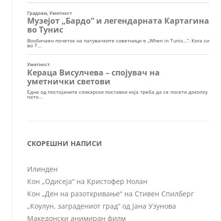
СКОРЕШНИ НАПИСИ
Илинден
Кон „Одисеја“ на Кристофер Нолан
Кон „Ден на разоткривање“ на Стивен Спилберг
„Коулун, заградениот град“ од Јана Узунова
Македонски анимиран филм