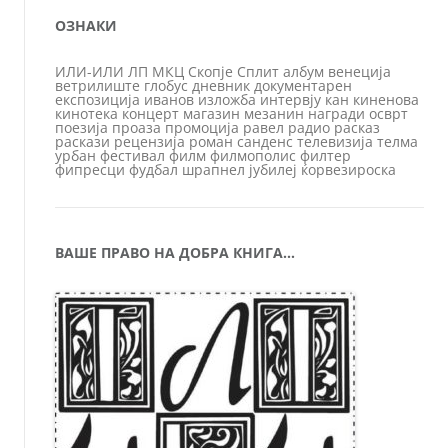
ОЗНАКИ
ИЛИ-ИЛИ
ЛП
МКЦ
Скопје
Сплит
албум
венеција
ветрилиште
глобус
дневник
документарен
експозиција
иванов
изложба
интервју
кан
киненова
кинотека
концерт
магазин
мезанин
награди
осврт
поезија
проаза
промоција
равел
радио
расказ
раскази
рецензија
роман
санденс
телевизија
телма
урбан
фестивал
филм
филмополис
филтер
фипресци
фудбал
шрапнел
јубилеј
ќорвезироска
ВАШЕ ПРАВО НА ДОБРА КНИГА…