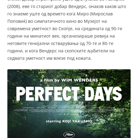
(2008), еве го стариот добар Вендерс, онаков каков што
го знаеме уште од времето кога Миро (Мирослав
Поповиќ) во симпатичното кино во Музејот на
современа уметност во Скопје, на средината од 90-те
години на минатиот век, организираше ревија на
неговите генијални остварувања од 70-те и 80-те
години, и кога Вендерс на скопските љубители на
седмата уметност им влезе под кожата.