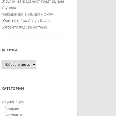
„Коулун, заградениот град“ од Јана
Узунова
Македонски анимиран филм
„Одисеите“ на Артур Кларк
Боговите паднаа на теме
АРХИВИ
Архиви
КАТЕГОРИИ
Илуминации
Градови
Патувања