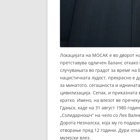
Локацијата на МОСАК е во дворот н
претставува одличен баланс откако ќ
случувањата во градот за време на В
нацистичката лудост, прекрасно е д
за минатото, сегашноста и иднината
цивилизација. Сепак, и приказната в
кратко. Имено, на влезот ве пречек
Гдањск, каде на 31 август 1980 год
„Солидарношч“ на чело со Лех Валн
Дорота Незналска, која му го подари
отворање пред 12 години. Дури отка
музејски влез.