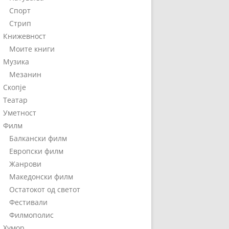
Спорт
Стрип
Книжевност
Моите книги
Музика
Мезанин
Скопје
Театар
Уметност
Филм
Балкански филм
Европски филм
Жанрови
Македонски филм
Остатокот од светот
Фестивали
Филмополис
Хумор