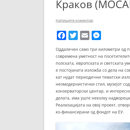
Краков (MOCA
ЕВРОПСКИ ФИЛМ
ОСТАТОКОТ ОД СВЕТО
Напишете коментар
ЖАНРОВИ
F
T
E
M
ФЕСТИВАЛИ
a
w
m
e
Оддалечен само три километри од п
ФИЛМОПОЛИС
c
itt
ai
ss
современа уметност на посетителит
e
er
l
e
полската, европската и светската у
b
n
е постојаната изложба со дела на с
кат нудат периодични тематски изл
o
g
неомодернистички стил, музејот со
o
er
конзерваторски центар, и интересно
k
делата, има уште неколку надворешни
Реализацијата на овој проект, отво
ко-финансирани од фондот на ЕУ.