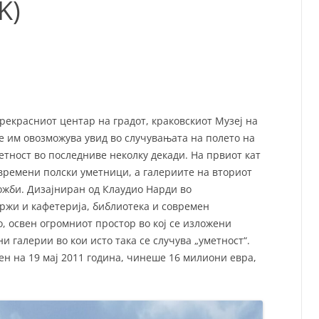
K)
СП
Т
ХУ
рекрасниот центар на градот, краковскиот Музеј на
е им овозможува увид во случувањата на полето на
метност во последниве неколку декади. На првиот кат
овремени полски уметници, а галериите на вториот
ожби. Дизајниран од Клаудио Нарди во
држи и кафетерија, библиотека и современ
, освен огромниот простор во кој се изложени
 галерии во кои исто така се случува „уметност“.
рен на 19 мај 2011 година, чинеше 16 милиони евра,