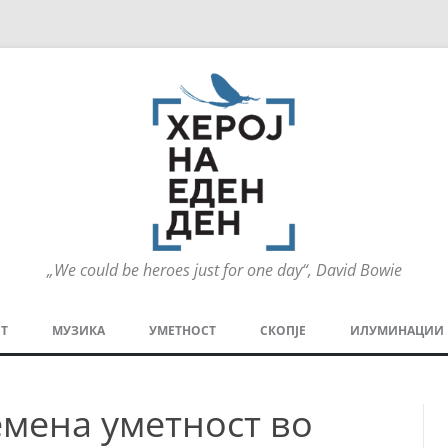
„We could be heroes just for one day“, David Bowie
Оди
на
Т
МУЗИКА
УМЕТНОСТ
СКОПЈЕ
ИЛУМИНАЦИИ
содржината
МЕЗАНИН
СТРИП
ГРА
емена уметност во
ТЕАТАР
ПАТ