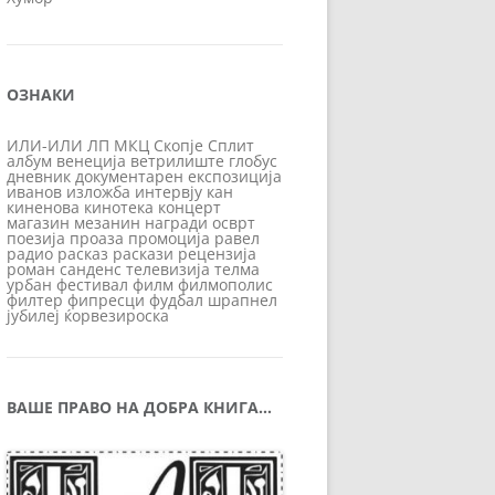
ОЗНАКИ
ИЛИ-ИЛИ
ЛП
МКЦ
Скопје
Сплит
албум
венеција
ветрилиште
глобус
дневник
документарен
експозиција
иванов
изложба
интервју
кан
киненова
кинотека
концерт
магазин
мезанин
награди
осврт
поезија
проаза
промоција
равел
радио
расказ
раскази
рецензија
роман
санденс
телевизија
телма
урбан
фестивал
филм
филмополис
филтер
фипресци
фудбал
шрапнел
јубилеј
ќорвезироска
ВАШЕ ПРАВО НА ДОБРА КНИГА…