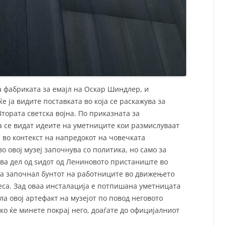
а фабриката за емаjл на Оскар Шиндлер, и
е ја видите поставката во која се раскажува за
тората светска војна. По приказната за
а се видат идеите на уметниците кои размислуваат
 во контекст на напредокот на човечката
о овој музеј започнува со политика, но само за
ува дел од ѕидот од Лениновото пристаниште во
ина започнал бунтот на работниците во движењето
еса. Зад оваа инсталација е потпишана уметницата
ла овој артефакт на музејот по повод неговото
ко ќе минете покрај него, доаѓате до официјалниот