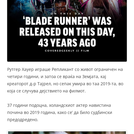
Рутгер Хауер играше Репликант со живот ограничен на
четири години, и затоа се враќа на Земјата, кај
креаторот д-р Тајрел, но сепак умира во таа 2019-та, во
која се случува дејствието на филмот.
37 години подоцна, холандскиот актер навистина
почина во 2019 година, како се’ да било судбински
предодредено.