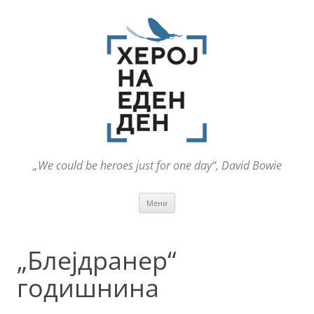
„We could be heroes just for one day“, David Bowie
Оди
Мени
на
содржината
„Блејдранер“
годишнина