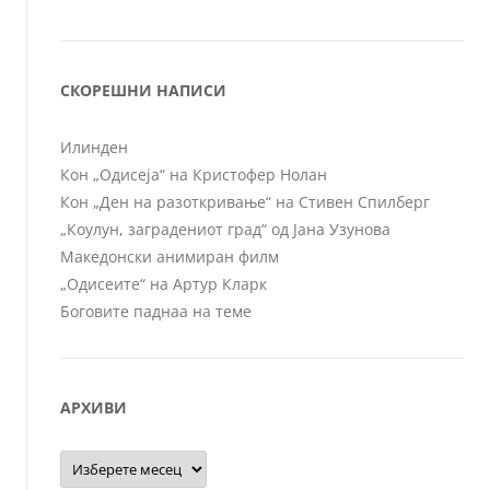
СКОРЕШНИ НАПИСИ
Илинден
Кон „Одисеја“ на Кристофер Нолан
Кон „Ден на разоткривање“ на Стивен Спилберг
„Коулун, заградениот град“ од Јана Узунова
Македонски анимиран филм
„Одисеите“ на Артур Кларк
Боговите паднаа на теме
АРХИВИ
Архиви