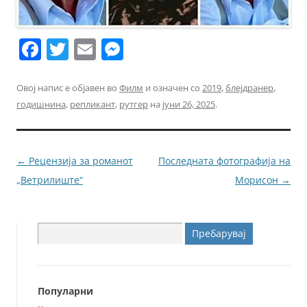
F
T
E
M
a
w
m
e
c
itt
ai
ss
Овој напис е објавен во
Филм
и означен со
2019
,
блејдранер
,
годишнина
,
репликант
,
рутгер
на
јуни 26, 2025
.
e
er
l
e
b
n
o
g
Навигација
←
Рецензија за романот
Последната фотографија на
o
er
за
„Ветрилиште“
Морисон
→
k
написи
Пребарувај
за:
Популарни