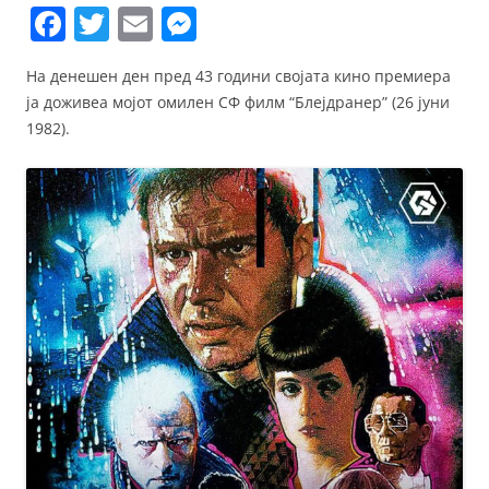
F
T
E
M
a
w
m
e
На денешен ден пред 43 години својата кино премиера
c
itt
ai
ss
ја доживеа мојот омилен СФ филм “Блејдранер” (26 јуни
e
er
l
e
1982).
b
n
o
g
o
er
k