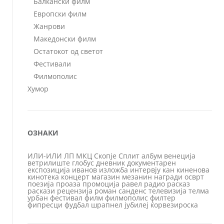
Балкански филм
Европски филм
Жанрови
Македонски филм
Остатокот од светот
Фестивали
Филмополис
Хумор
ОЗНАКИ
ИЛИ-ИЛИ
ЛП
МКЦ
Скопје
Сплит
албум
венеција
ветрилиште
глобус
дневник
документарен
експозиција
иванов
изложба
интервју
кан
киненова
кинотека
концерт
магазин
мезанин
награди
осврт
поезија
проаза
промоција
равел
радио
расказ
раскази
рецензија
роман
санденс
телевизија
телма
урбан
фестивал
филм
филмополис
филтер
фипресци
фудбал
шрапнел
јубилеј
ќорвезироска