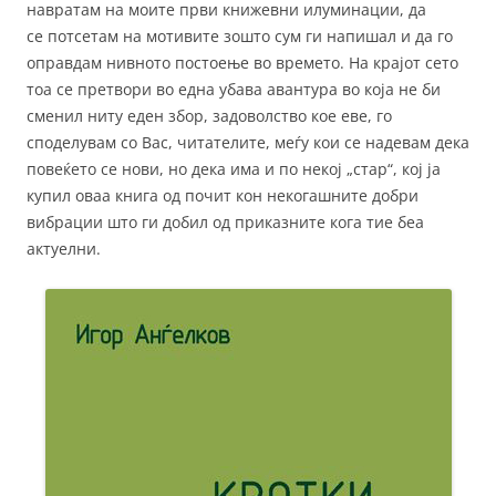
навратам на моите први книжевни илуминации, да
се потсетам на мотивите зошто сум ги напишал и да го
оправдам нивното постоење во времето. На крајот сето
тоа се претвори во една убава авантура во која не би
сменил ниту еден збор, задоволство кое еве, го
споделувам со Вас, читателите, меѓу кои се надевам дека
повеќето се нови, но дека има и по некој „стар“, кој ја
купил оваа книга од почит кон некогашните добри
вибрации што ги добил од приказните кога тие беа
актуелни.