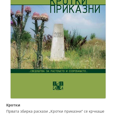
Кротки
Првата збирка раскази „Кротки приказни“ се крчкаше