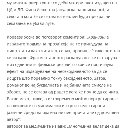
музичка кариера уште со деби материјалот издаден на
ЦД и ЛП. Фина беше таа јануарска чаршиска ноќ, и
секогаш кога ќе се сетам на неа, ми буди прекрасни
сеќавања на убави луѓе.
Ќорвезироска во поговорот коментира: „
Крај-пат
е
изразито ‘подмолна проза’ која не те принудува на
ништо, а ти како читател, сепак, правиш сè како што таа
ќе ти каже! Фрагментарното раскажување се остварува
низ одличните ‘филмски резови’ со кои се постигнува
ефект на издвојување на несекојдневното за да се
исцрта што пореално токму секојдневното. Затоа,
романот во најбуквалната и најбаналната смисла на
зборот, не се остава од рацете кога ќе почне да се чита.
Вакво меко, тивко, а истовремено моќно портретирање
на ликовите со минимални и строго селектирани
јазични средства одамна не сме прочитале од домашен
автор”;
авторот за медиумите изјави: „Многумина велат дека да