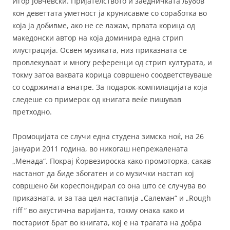
Игор Јовчевски. Пријателството и заедничката љубов
кон деветтата уметност ја крунисавме со соработка во
која ја добивме, ако не се лажам, првата корица од
македонски автор на која доминира една стрип
илустрација. Освен музиката, низ приказната се
провлекуваат и многу референци од стрип културата, и
токму затоа ваквата корица совршено соодветствуваше
со содржината внатре. За подарок-компилацијата која
следеше со примерок од книгата веќе пишував
претходно.
Промоцијата се случи една студена зимска ноќ, на 26
јануари 2011 година, во никогаш непрежалената
„Менада“. Покрај Ќорвезироска како промоторка, сакав
настанот да биде збогатен и со музички настап кој
совршено би кореспондирал со она што се случува во
приказната, и за таа цел настапија „Салеман“ и „Rough
riff “ во акустична варијанта, токму онака како и
постариот брат во книгата, кој е на трагата на добра