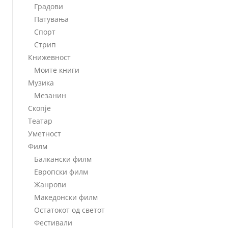
Градови
Патувања
Спорт
Стрип
Книжевност
Моите книги
Музика
Мезанин
Скопје
Театар
Уметност
Филм
Балкански филм
Европски филм
Жанрови
Македонски филм
Остатокот од светот
Фестивали