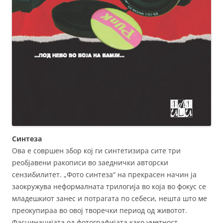
Синтеза
Ова е совршен збор кој ги синтетизира сите три
реобјавени ракописи во заеднички авторски
сензибилитет. „Фото синтеза“ на прекрасен начин ја
заокружува неформалната трилогија во која во фокус се
младешкиот занес и потрагата по себеси, нешта што ме
преокупираа во овој творечки период од животот.
Фасцинацијата од фотографијата како уметност,