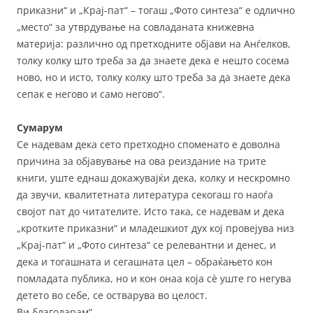
приказни“ и „Крај-пат“ – тогаш „Фото синтеза“ е одлично
„место“ за утврдување на совладаната книжевна
материја: различно од претходните објави на Анѓелков,
толку колку што треба за да знаете дека е нешто сосема
ново, но и исто, толку колку што треба за да знаете дека
сепак е негово и само негово“.
Сумарум
Се надевам дека сето претходно споменато е доволна
причина за објавување на ова реиздание на трите
книги, уште еднаш докажувајќи дека, колку и нескромно
да звучи, квалитетната литература секогаш го наоѓа
својот пат до читателите. Исто така, се надевам и дека
„кротките приказни“ и младешкиот дух кој провејува низ
„Крај-пат“ и „Фото синтеза“ се релевантни и денес, и
дека и тогашната и сегашната цел – обраќањето кон
помладата публика, но и кон онаа која сè уште го негува
детето во себе, се остварува во целост.
Ви благодарам“.