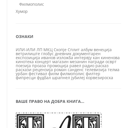
Филмополис
Хумор
ОЗНАКИ
ИЛИ-ИЛИ
ЛП
МКЦ
Скопје
Сплит
албум
венеција
ветрилиште
глобус
дневник
документарен
експозиција
иванов
изложба
интервју
кан
киненова
кинотека
концерт
магазин
мезанин
награди
осврт
поезија
проаза
промоција
равел
радио
расказ
раскази
рецензија
роман
санденс
телевизија
телма
урбан
фестивал
филм
филмополис
филтер
фипресци
фудбал
шрапнел
јубилеј
ќорвезироска
ВАШЕ ПРАВО НА ДОБРА КНИГА…