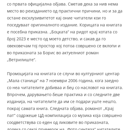
со првата официјална објава. Сметав дека за нив нема
место во реизданието од практични причини, но и за да
остане ексклузивитетот кај оние читатели кои го
поседуваат оригиналното издание. Корицата на книгата
е посебна приказна. „Боцката“ на ридот крај котата со
број 2023 е место од моето детство, и сакав да го
овековечам тој простор кој потоа совршено се вклопи и
во приказната за Борис во актуелниот роман
„Ветрилиште“.
Промоцијата на книгата се случи во културниот центар
„Мала станица“ на 7 ноември 2006 година, кога заедно
со неа читателите добиваа и беџ со насловот на книгата.
Впрочем, дарувањето беше практика и со следните две
изданија, на читателите да им се подари уште нешто,
покрај самата книга. Следната објава, романот „Крај
пат“ содржеше ЦД-компилација со музика која совршено
соодветствува со еден од ликовите во приказната,
додека со секој примерок на „Фото синтеза“ читателите