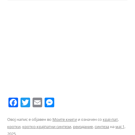
F
T
E
M
a
w
m
e
c
itt
ai
ss
Овој напис е објавен во
Моите книги
и означен со
крај-пат
,
кротки
,
кротко-крајпатни синтези
,
реиздание
,
синтеза
на
мај 1,
e
er
l
e
2025
.