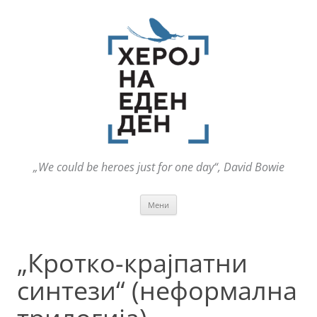
„We could be heroes just for one day“, David Bowie
Оди
Мени
на
содржината
„Кротко-крајпатни
синтези“ (неформална