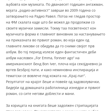
љубовта кон музиката. По дванаесет годишен ангажман,
мојата „радио-активност“ заврши во 2009 година со
затворањето на Радио Равел. Потоа не гледав простор
на ФМ скалата каде што би можел да продолжам со
своите музички замисли. Токму таа посветеност кон
музичката форма е главниот виновник за настанувањето
на приказната во првиот роман, во која еден од
главните ликови се обидува да го сними својот прв
албум. Во тој период излезе еден фантастичен деби
албум насловен „For Emma, forever ago“ на
американскиот бенд Bon Iver, плоча која секојдневно ја
вртев безброј пати, и како неминовна инспирација и
тематски се вовлече под кожата на „Крај-пат“.
Резултатот на крајот беше и повеќе од задоволувачки,
бидејќи од домашната работилница изнедри и првиот
роман, со сите негови доблести и мани.
За корицата на книгата беше задолжен стрипаџијата