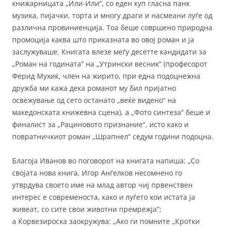
книжарницата „Или-Или“, со еден куп гласна панк
музика, пијачки, торта и многу драги и насмеани луѓе од
различна провиниенција. Тоа беше совршено природна
промоција каква што приказната во овој роман и ја
заслужуваше. Книгата влезе меѓу десетте кандидати за
„Роман на годината“ на „Утрински весник“ (професорот
Ферид Мухиќ, член на жирито, при една подоцнежна
дружба ми кажа дека романот му бил пријатно
освежување од сето останато „веќе видено“ на
македонската книжевна сцена), а „Фото синтеза“ беше и
финалист за „Рациновото признание“, исто како и
повратничкиот роман „Шрапнел“ седум години подоцна.
Благоја Иванов во поговорот на книгата напиша: „Со
својата нова книга, Игор Анѓелков несомнено го
утврдува своето име на млад автор чиј првенствен
интерес е современоста, како и луѓето кои истата ја
живеат, со сите свои животни премрежја”;
а Ќорвезироска заокружува: „Ако ги помните „Кротки