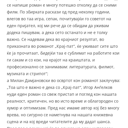
се напише роман е многу потешко отколку да се сними
филм. По збирката раскази од пред неколку години,
влегов во таа игра, сепак, почитувајќи го советот на
еден пријател, кој ми рече да се обидам да уживам
додека пишувам, а дека сето останато и не е толку
важно. Се надевам дека во крајниот резултат, во
приказната во романот „Крај-пат“, ќе уживаат сите што
ќе ја прочитаат, бидејќи таа е сублимат на работите кои
ги сакам и со кои, на крајот на краиштата, и
професионално се занимавам: литературата, филмот,
музиката и стрипот“;
а Милан Дамјановски во освртот кон романот заклучува:
„Тоа што е важно е дека со „Крај-пат“, Игор Анѓелков
нуди еден роман со свеж пристап и поглед кон нашата
реалност, критичен, но во исто време и облагороден со
хумор и оптимизам. Пред нас имаме автор кој без многу
врева, но сигурно се наметнува на нашата книжевна
сцена и на кој вреди читателите да му дадат шанса.