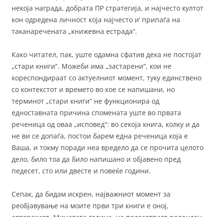
некоја награда, добрата ПР стратегија, и најчесто култот
кон одредена личност која најчесто и’ припаѓа на
таканаречената „книжевна естрада“.
Како читател, пак, уште одамна сфатив дека не постојат
„стари книги“. Можеби има „застарени“, кои не
кореспондираат со актуелниот момент, туку единствено
со контекстот и времето во кое се напишани, но
терминот „стари книги“ не функционира од
едноставната причина спомената уште во првата
реченица од оваа „исповед“: во секоја книга, колку и да
не ви се допаѓа, постои барем една реченица која е
Ваша, и токму поради неа вредело да се прочита целото
дело, било тоа да било напишано и објавено пред
педесет, сто или двесте и повеќе години.
Сепак, да бидам искрен, најважниот момент за
реобјавување на моите први три книги е оној,