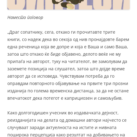
Наместо поговор
„Драг сопатнику, сега, откако ги прочитавте трите
книги, со надеж дека во секоја од нив пронајдовте барем
една реченица која ве допре и која е Ваша и само Ваша,
затоа што откако ќе биде објавено, делото веќе не му
припаѓа на авторот, туку на читателот, ве замолувам да
заземете позиција на слушател, затоа што дојде време
авторот да се исповеда. Чувствувам потреба да го
оправдам повторното објавување на првите три прозни
изданија по голема временска дистанца, за да не остане
впечатокот дека потегот е каприциозен и самољубив.
Како долгогодишен учесник во издавачката дејност,
реизданијата на делата од домашни автори најчесто се
случуваат заради актуелноста на истите и нивната
поширока перцепција како резултат на добивањето на