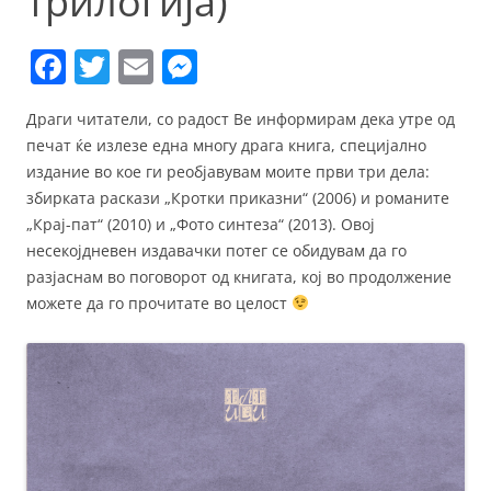
трилогија)
F
T
E
M
a
w
m
e
Драги читатели, со радост Ве информирам дека утре од
c
itt
ai
ss
печат ќе излезе една многу драга книга, специјално
e
er
l
e
издание во кое ги реобјавувам моите први три дела:
b
n
збирката раскази „Кротки приказни“ (2006) и романите
„Крај-пат“ (2010) и „Фото синтеза“ (2013). Овој
o
g
несекојдневен издавачки потег се обидувам да го
o
er
разјаснам во поговорот од книгата, кој во продолжение
k
можете да го прочитате во целост