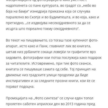
надополнета со панк културата, во градот со „небо во
боја на бамји“ изнедрија приказна која се случува
паралелно во Скопје и во Будимпешта, и во која, како и
претходно, „се издвојува несекојдневното за да се
исцрта што пореално токму секојдневното“.
Во текот на пишувањето, со тогаш тазе купениот фото-
апарат, исто како и Панк, главниот лик во книгата,
шетав низ урбаните сокаци ловејќи ги графитите врз
ѕидовите, фотографии кои потоа послужија како подарок
за читателите. Истовремено, при тие фото сеанси,
книгата се пишуваше самата од себе. Тој принцип на
движење низ градските улици продолжи да биде
инспиративен и за следните прозни книги, кои ќе се
појават подоцна.
Промоцијата на „Фото синтеза“ се случи еден топол
пролетен саботен априлски ден во 2013 година пред