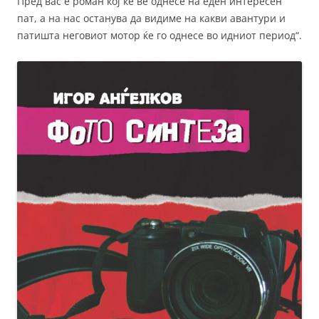
Пред вас е роман кој ќе ве однесе на еден интересен
пат, а на нас останува да видиме на какви авантури и
патишта неговиот мотор ќе го однесе во идниот период“.