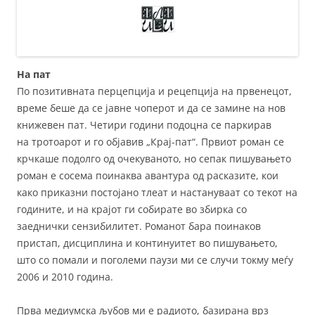
На пат
По позитивната перцепција и рецепција на првенецот,
време беше да се јавне чоперот и да се замине на нов
книжевен пат. Четири години подоцна се паркирав
на тротоарот и го објавив „Крај-пат“. Првиот роман се
крчкаше подолго од очекуваното, но сепак пишувањето
роман е сосема поинаква авантура од расказите, кои
како приказни постојано тлеат и настануваат со текот на
годините, и на крајот ги собирате во збирка со
заеднички сензибилитет. Романот бара поинаков
пристап, дисциплина и континуитет во пишувањето,
што со помали и поголеми паузи ми се случи токму меѓу
2006 и 2010 година.
Прва медиумска љубов ми е радиото, базирана врз