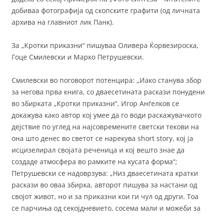
добиваа фотографија од скопските графити (од личната
архива на главниот лик Панк).
За „Кротки приказни“ пишуваа Оливера Ќорвезироска,
Гоце Смилевски и Марко Петрушевски.
Смилевски во поговорот потенцира: „Иако станува збор
за негова прва книга, со дваесетината раскази понудени
во збирката „Кротки приказни“, Игор Анѓелков се
докажува како автор кој умее да го води раскажувачкото
дејствие по углед на најсовремените светски текови на
она што денес во светот се нарекува short story, кој ја
исцизелирал својата реченица и кој вешто знае да
создаде атмосфера во рамките на кусата форма“;
Петрушевски се надоврзува: „Низ дваесетината кратки
раскази во оваа збирка, авторот пишува за настани од
својот живот, но и за приказни кои ги чул од други. Тоа
се парчиња од секојдневието, сосема мали и можеби за