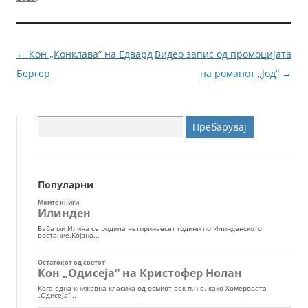
b
n
o
g
o
er
Навигација
←
Кон „Конклава“ на Едвард
Видео запис од промоцијата
k
за
Бергер
на романот „Јод“
→
написи
Пребарувај
за:
Популарни