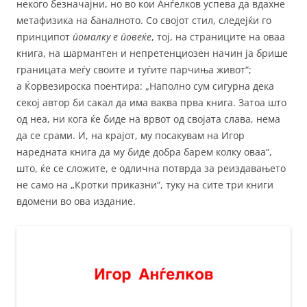
некого безначајни, но во кои Анѓелков успева да вдахне
метафизика на баналното. Со својот стил, следејќи го
принципот
помалку е повеќе
, тој, на страниците на оваа
книга, на шармантен и непретенциозен начин ја брише
границата меѓу своите и туѓите парчиња живот“;
a Ќорвезироска поентира: „Наполно сум сигурна дека
секој автор би сакал да има ваква прва книга. Затоа што
од неа, ни кога ќе биде на врвот од својата слава, нема
да се срами. И, на крајот, му посакувам на Игор
наредната книга да му биде добра барем колку оваа“,
што, ќе се сложите, е одлична потврда за реиздавањето
не само на „Кротки приказни“, туку на сите три книги
вдомени во ова издание.