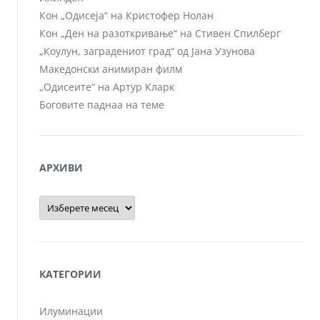
Кон „Одисеја“ на Кристофер Нолан
Кон „Ден на разоткривање“ на Стивен Спилберг
„Коулун, заградениот град“ од Јана Узунова
Македонски анимиран филм
„Одисеите“ на Артур Кларк
Боговите паднаа на теме
АРХИВИ
Архиви
КАТЕГОРИИ
Илуминации