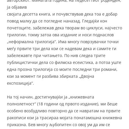
авторскиот. Минатата година, на педесеттиoт роденден,
ја објавив
својата десетта книга, и почувствував дека тоа е добар
повод малку да се погледне наназад. Гледајќи кон
почетоците, забележав дека творам во циклуси, најчесто
трилогии, токму затоа ова издание и носи поднаслов
„неформална трилогија“. Има многу поврзувачки точки
меѓу првите три дела кои се надевам дека и самите ги
забележавте при читањето. По нив следеа трите
публицистички дела со филмска есеистика, а потоа уште
една прозна трилогија со моите последни три романи,
кои за момент ги разбива збирката „Двојна
експозиција“.
На тој начин, достигнувајќи ја „книжевната
полнолетност“ (18 години од првото издание), ми беше
особено возбудливо повторно да се навратам на првите
ракописи кои ја трасираа мојата понатамошна книжевна
приказна. Бев многу љубопитен со овој ум да им се