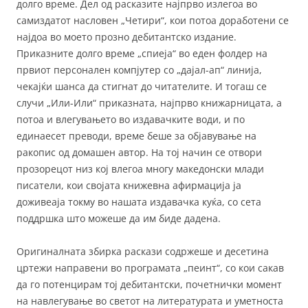
долго време. Дел од расказите најпрво излегоа во
самиздатот насловен „Четири“, кои потоа доработени се
најдоа во моето прозно дебитантско издание.
Приказните долго време „спиеја“ во еден фолдер на
првиот персонален компјутер со „дајал-ап“ линија,
чекајќи шанса да стигнат до читателите. И тогаш се
случи „Или-Или“ приказната, најпрво книжарницата, а
потоа и влегувањето во издавачките води, и по
единаесет преводи, време беше за објавување на
ракопис од домашен автор. На тој начин се отвори
прозорецот низ кој влегоа многу македонски млади
писатели, кои својата книжевна афирмација ја
доживеаја токму во нашата издавачка куќа, со сета
поддршка што можеше да им биде дадена.
Оригиналната збирка раскази содржеше и десетина
цртежи направени во програмата „пеинт“, со кои сакав
да го потенцирам тој дебитантски, почетнички момент
на навлегување во светот на литературата и уметноста