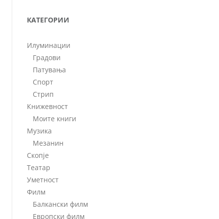
КАТЕГОРИИ
Илуминации
Градови
Патувања
Спорт
Стрип
Книжевност
Моите книги
Музика
Мезанин
Скопје
Театар
Уметност
Филм
Балкански филм
Европски филм