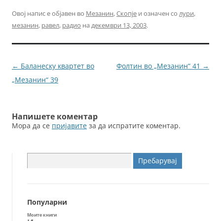
a
w
m
e
c
itt
ai
ss
Овој напис е објавен во
Мезанин
,
Скопје
и означен со
лури
,
мезанин
,
равел
,
радио
на
декември 13, 2003
.
e
er
l
e
b
n
o
g
Навигација
←
Баланеску квартет во
Фолтин во „Мезанин“ 41
→
o
er
за
„Мезанин“ 39
k
написи
Напишете коментар
Мора да се
пријавите
за да испратите коментар.
Пребарувај
за:
Популарни