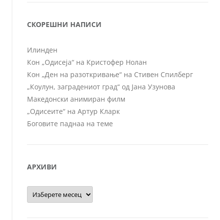
СКОРЕШНИ НАПИСИ
Илинден
Кон „Одисеја“ на Кристофер Нолан
Кон „Ден на разоткривање“ на Стивен Спилберг
„Коулун, заградениот град“ од Јана Узунова
Македонски анимиран филм
„Одисеите“ на Артур Кларк
Боговите паднаа на теме
АРХИВИ
Архиви