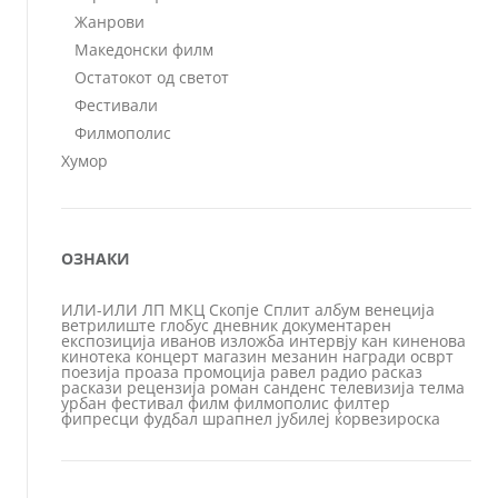
Жанрови
Македонски филм
Остатокот од светот
Фестивали
Филмополис
Хумор
ОЗНАКИ
ИЛИ-ИЛИ
ЛП
МКЦ
Скопје
Сплит
албум
венеција
ветрилиште
глобус
дневник
документарен
експозиција
иванов
изложба
интервју
кан
киненова
кинотека
концерт
магазин
мезанин
награди
осврт
поезија
проаза
промоција
равел
радио
расказ
раскази
рецензија
роман
санденс
телевизија
телма
урбан
фестивал
филм
филмополис
филтер
фипресци
фудбал
шрапнел
јубилеј
ќорвезироска