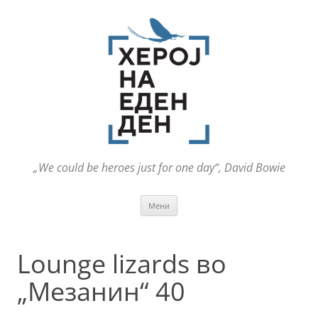
„We could be heroes just for one day“, David Bowie
Оди
Мени
на
содржината
Lounge lizards во
„Мезанин“ 40