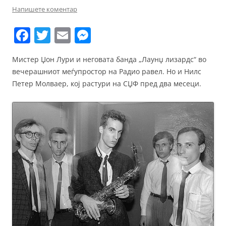
Напишете коментар
F
T
E
M
a
w
m
e
Мистер Џон Лури и неговата банда „Лаунџ лизардс“ во
c
itt
ai
ss
вечерашниот меѓупростор на Радио равел. Но и Нилс
e
er
l
e
Петер Молваер, кој растури на СЏФ пред два месеци.
b
n
o
g
o
er
k