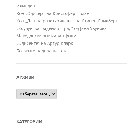
Илинден
Кон „Одисеја“ на Кристофер Нолан
Кон „Ден на разоткривање“ на Стивен Спилберг
„Коулун, заградениот град“ од Јана Узунова
Македонски анимиран филм
„Одисеите“ на Артур Кларк
Боговите паднаа на теме
АРХИВИ
Архиви
КАТЕГОРИИ