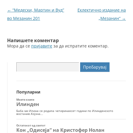
o
g
Навигација
←
“Медески, Мартин и Вуд”
Еклектично издание на
o
er
за
во Мезанин 201
„Мезанин“
→
k
написи
Напишете коментар
Мора да се
пријавите
за да испратите коментар.
Пребарувај
за:
Популарни