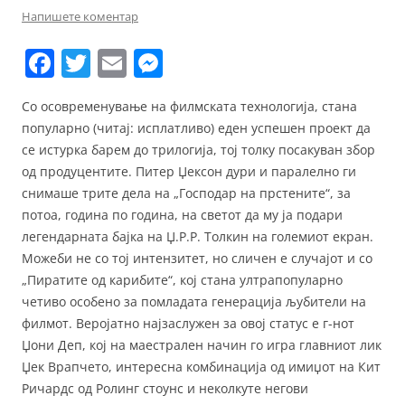
Напишете коментар
F
T
E
M
a
w
m
e
Со осовременување на филмската технологија, стана
c
itt
ai
ss
популарно (читај: исплатливо) еден успешен проект да
e
er
l
e
се истурка барем до трилогија, тој толку посакуван збор
b
n
од продуцентите. Питер Џексон дури и паралелно ги
снимаше трите дела на „Господар на прстените“, за
o
g
потоа, година по година, на светот да му ја подари
o
er
легендарната бајка на Џ.Р.Р. Толкин на големиот екран.
k
Можеби не со тој интензитет, но сличен е случајот и со
„Пиратите од карибите“, кој стана ултрапопуларно
четиво особено за помладата генерација љубители на
филмот. Веројатно најзаслужен за овој статус е г-нот
Џони Деп, кој на маестрален начин го игра главниот лик
Џек Врапчето, интересна комбинација од имиџот на Кит
Ричардс од Ролинг стоунс и неколкуте негови