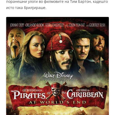
поранешни улоги во филмовите на Тим Бартон, кадешто
исто така брилјираше.