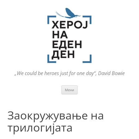
„We could be heroes just for one day“, David Bowie
Оди
Мени
на
содржината
Заокружување на
трилогијата