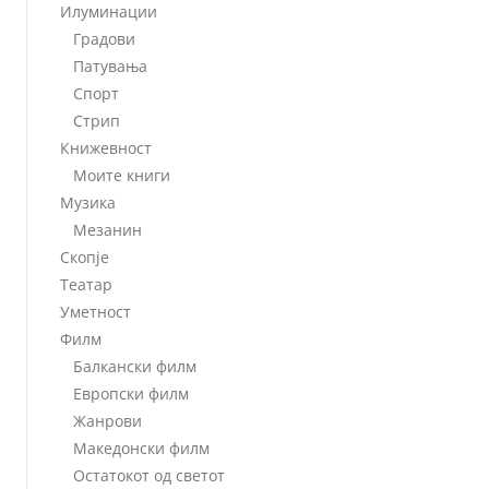
Илуминации
Градови
Патувања
Спорт
Стрип
Книжевност
Моите книги
Музика
Мезанин
Скопје
Театар
Уметност
Филм
Балкански филм
Европски филм
Жанрови
Македонски филм
Остатокот од светот