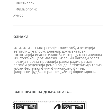
Фестивали
Филмополис
Хумор
ОЗНАКИ
ИЛИ-ИЛИ
ЛП
МКЦ
Скопје
Сплит
албум
венеција
ветрилиште
глобус
дневник
документарен
експозиција
иванов
изложба
интервју
кан
киненова
кинотека
концерт
магазин
мезанин
награди
осврт
поезија
проаза
промоција
равел
радио
расказ
раскази
рецензија
роман
санденс
телевизија
телма
урбан
фестивал
филм
филмополис
филтер
фипресци
фудбал
шрапнел
јубилеј
ќорвезироска
ВАШЕ ПРАВО НА ДОБРА КНИГА…