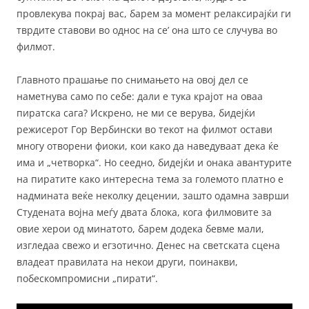
провлекува покрај вас, барем за момент релаксирајќи ги
тврдите ставови во однос на се’ она што се случува во
филмот.
Главното прашање по снимањето на овој дел се
наметнува само по себе: дали е тука крајот на оваа
пиратска сага? Искрено, не ми се верува, бидејќи
режисерот Гор Вербински во текот на филмот остави
многу отворени фиоки, кои како да наведуваат дека ќе
има и „четворка“. Но сеедно, бидејќи и онака авантурите
на пиратите како интересна тема за големото платно е
надмината веќе неколку децении, зашто одамна заврши
Студената војна меѓу двата блока, кога филмовите за
овие херои од минатото, барем додека бевме мали,
изгледаа свежо и егзотично. Денес на светската сцена
владеат правилата на некои други, поинакви,
побескомпромисни „пирати“.