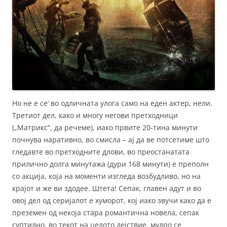
Но не е се’ во одличната улога само на еден актер, нели.
Третиот дел, како и многу негови претходници
(„Матрикс“, да речеме), иако првите 20-тина минути
почнува наративно, во смисла – ај да ве потсетиме што
гледавте во претходните длови, во преостанатата
прилично долга минутажа (дури 168 минути) е преполн
со акција, која на моменти изгледа возбудливо, но на
крајот и же ви здодее. Штета! Сепак, главен адут и во
овој дел од серијалот е хуморот, кој иако звучи како да е
преземен од некоја стара романтична новела, сепак
суптилно, во текот на целото дејствие, мудро се