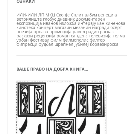
ОЗНАКИ
ИЛИ-ИЛИ
ЛП
МКЦ
Скопје
Сплит
албум
венеција
ветрилиште
глобус
дневник
документарен
експозиција
иванов
изложба
интервју
кан
киненова
кинотека
концерт
магазин
мезанин
награди
осврт
поезија
проаза
промоција
равел
радио
расказ
раскази
рецензија
роман
санденс
телевизија
телма
урбан
фестивал
филм
филмополис
филтер
фипресци
фудбал
шрапнел
јубилеј
ќорвезироска
ВАШЕ ПРАВО НА ДОБРА КНИГА…