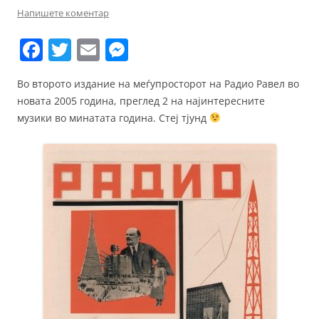
Напишете коментар
F
T
E
M
a
w
m
e
Во второто издание на меѓупросторот на Радио Равел во
c
itt
ai
ss
новата 2005 година, преглед 2 на најинтересните
e
er
l
e
музики во минатата година. Стеј тјунд
b
n
o
g
o
er
k