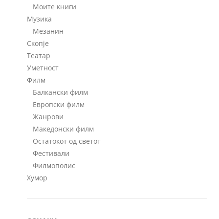
Моите книги
Музика
Мезанин
Скопје
Театар
Уметност
Филм
Балкански филм
Европски филм
Жанрови
Македонски филм
Остатокот од светот
Фестивали
Филмополис
Хумор