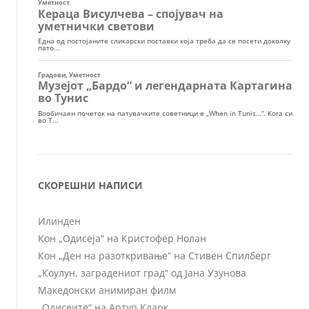
СКОРЕШНИ НАПИСИ
Илинден
Кон „Одисеја“ на Кристофер Нолан
Кон „Ден на разоткривање“ на Стивен Спилберг
„Коулун, заградениот град“ од Јана Узунова
Македонски анимиран филм
„Одисеите“ на Артур Кларк