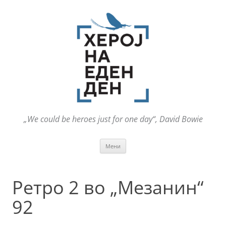
„We could be heroes just for one day“, David Bowie
Оди
Мени
на
содржината
Ретро 2 во „Мезанин“
92