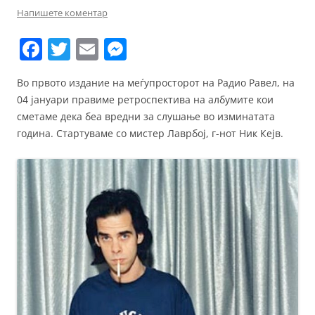
Напишете коментар
F
T
E
M
a
w
m
e
Во првото издание на меѓупросторот на Радио Равел, на
c
itt
ai
ss
04 јануари правиме ретроспектива на албумите кои
e
er
l
e
сметаме дека беа вредни за слушање во изминатата
b
n
година. Стартуваме со мистер Лаврбој, г-нот Ник Кејв.
o
g
o
er
k