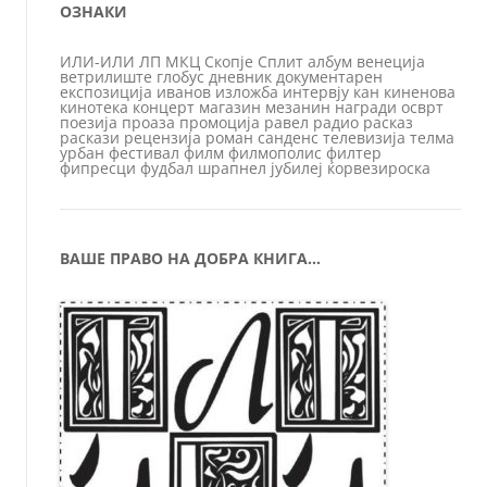
ОЗНАКИ
ИЛИ-ИЛИ
ЛП
МКЦ
Скопје
Сплит
албум
венеција
ветрилиште
глобус
дневник
документарен
експозиција
иванов
изложба
интервју
кан
киненова
кинотека
концерт
магазин
мезанин
награди
осврт
поезија
проаза
промоција
равел
радио
расказ
раскази
рецензија
роман
санденс
телевизија
телма
урбан
фестивал
филм
филмополис
филтер
фипресци
фудбал
шрапнел
јубилеј
ќорвезироска
ВАШЕ ПРАВО НА ДОБРА КНИГА…