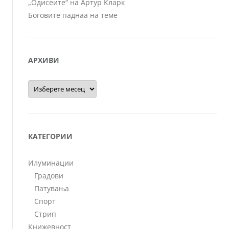
„Одисеите“ на Артур Кларк
Боговите паднаа на теме
АРХИВИ
Архиви
КАТЕГОРИИ
Илуминации
Градови
Патувања
Спорт
Стрип
Книжевност