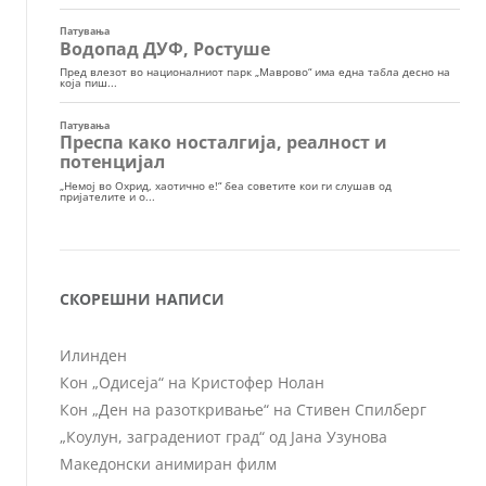
СКОРЕШНИ НАПИСИ
Илинден
Кон „Одисеја“ на Кристофер Нолан
Кон „Ден на разоткривање“ на Стивен Спилберг
„Коулун, заградениот град“ од Јана Узунова
Македонски анимиран филм