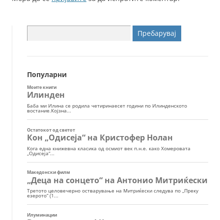
Пребарувај
за:
Популарни