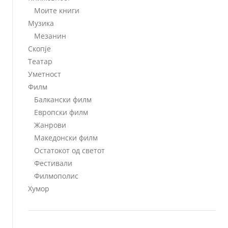
Моите книги
Музика
Мезанин
Скопје
Театар
Уметност
Филм
Балкански филм
Европски филм
Жанрови
Македонски филм
Остатокот од светот
Фестивали
Филмополис
Хумор