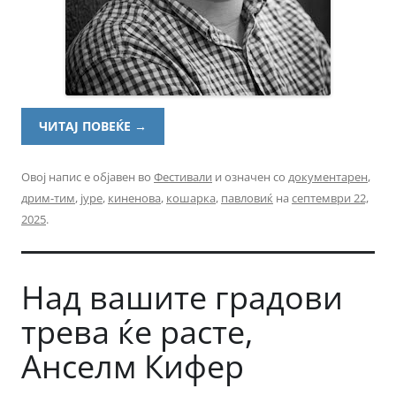
ЧИТАЈ ПОВЕЌЕ
→
Овој напис е објавен во
Фестивали
и означен со
документарен
,
дрим-тим
,
јуре
,
киненова
,
кошарка
,
павловиќ
на
септември 22,
2025
.
Над вашите градови
трева ќе расте,
Анселм Кифер