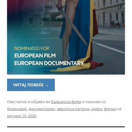
ЧИТАЈ ПОВЕЌЕ
→
Овој напис е објавен во
Балкански филм
и означен со
безиновиќ
,
документарен
,
европска награда
,
риека
,
фиуме
на
јануари 20, 2026
.