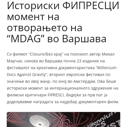
Историски ФИПРЕСЦИ
момент на
отворањето на
“MDAG” во Варшава
Со филмот “Closure/Без крај” на полскиот автор Михал
Марчак, синоќа во Варшава почна 23 издание на
фестивалот на креативна документаристика “Millenium
Docs Against Gravity”, вториот европски фестивал по
значење во овој жанр, по оној во Амстердам. Ова беше
историски момент за интернационалното здружение на
филмски критичари FIPRESCI, бидејќи за прв пат ја
доделувавме наградата за најдобар документарен филм.