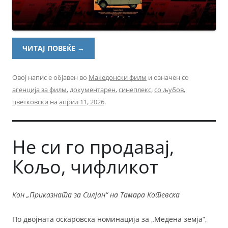
ЧИТАЈ ПОВЕЌЕ
→
Овој напис е објавен во
Македонски филм
и означен со
агенција за филм
,
документарен
,
синеплекс
,
со љубов
,
цветковски
на
април 11, 2026
.
Не си го продавај,
Кољо, чифликот
Кон „Приказната за Силјан“ на Тамара Котевска
По двojната оскаровска номинација за „Медена земја“,