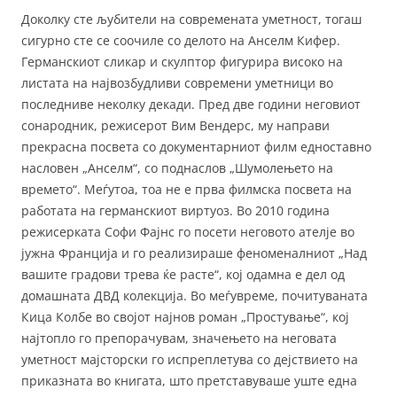
Доколку сте љубители на современата уметност, тогаш
сигурно сте се соочиле со делото на Анселм Кифер.
Германскиот сликар и скулптор фигурира високо на
листата на највозбудливи современи уметници во
последниве неколку декади. Пред две години неговиот
сонародник, режисерот Вим Вендерс, му направи
прекрасна посвета со документарниот филм едноставно
насловен „Анселм“, со поднаслов „Шумолењето на
времето“. Меѓутоа, тоа не е прва филмска посвета на
работата на германскиот виртуоз. Во 2010 година
режисерката Софи Фајнс го посети неговото ателје во
јужна Франција и го реализираше феноменалниот „Над
вашите градови трева ќе расте“, кој одамна е дел од
домашната ДВД колекција. Во меѓувреме, почитуваната
Кица Колбе во својот најнов роман „Простување“, кој
најтопло го препорачувам, значењето на неговата
уметност мајсторски го испреплетува со дејствието на
приказната во книгата, што претставуваше уште една