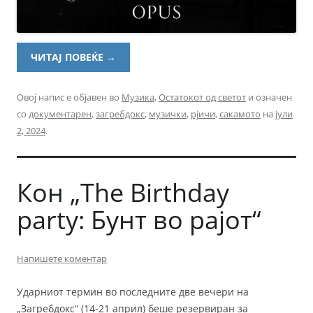
ЧИТАЈ ПОВЕЌЕ
→
Овој напис е објавен во
Музика
,
Остатокот од светот
и означен
со
документарен
,
загребдокс
,
музички
,
рјичи
,
сакамото
на
јули
2, 2024
.
Кон „The Birthday
party: Бунт во рајот“
Напишете коментар
Ударниот термин во последните две вечери на
„Загребдокс“ (14-21 април) беше резервиран за