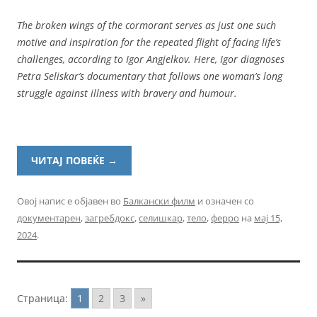
The broken wings of the cormorant serves as just one such
motive and inspiration for the repeated flight of facing life’s
challenges, according to Igor Angjelkov. Here, Igor diagnoses
Petra Seliskar’s documentary that follows one woman’s long
struggle against illness with bravery and humour.
ЧИТАЈ ПОВЕЌЕ
→
Овој напис е објавен во
Балкански филм
и означен со
документарен
,
загребдокс
,
селишкар
,
тело
,
ферро
на
мај 15,
2024
.
Страница:
1
2
3
»