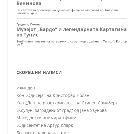
СКОРЕШНИ НАПИСИ
Илинден
Кон „Одисеја“ на Кристофер Нолан
Кон „Ден на разоткривање“ на Стивен Спилберг
„Коулун, заградениот град“ од Јана Узунова
Македонски анимиран филм
„Одисеите“ на Артур Кларк
Боговите паднаа на теме