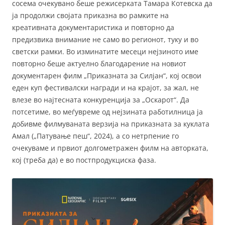
сосема очекувано беше режисерката Тамара Котевска да
ја продолжи својата приказна во рамките на
креативната документаристика и повторно да
предизвика внимание не само во регионот, туку и во
светски рамки. Во изминатите месеци нејзиното име
повторно беше актуелно благодарение на новиот
документарен филм „Приказната за Силјан“, кој освои
еден куп фестивалски награди и на крајот, за жал, не
влезе во најтесната конкуренција за „Оскарот“. Да
потсетиме, во меѓувреме од нејзината работилница ја
добивме филмуваната верзија на приказната за куклата
Амал („Патување пеш“, 2024), а со нетрпение го
очекуваме и првиот долгометражен филм на авторката,
кој (треба да) е во постпродукциска фаза.