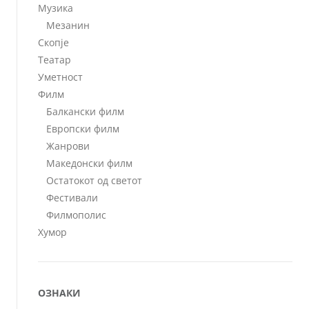
Музика
Мезанин
Скопје
Театар
Уметност
Филм
Балкански филм
Европски филм
Жанрови
Македонски филм
Остатокот од светот
Фестивали
Филмополис
Хумор
ОЗНАКИ