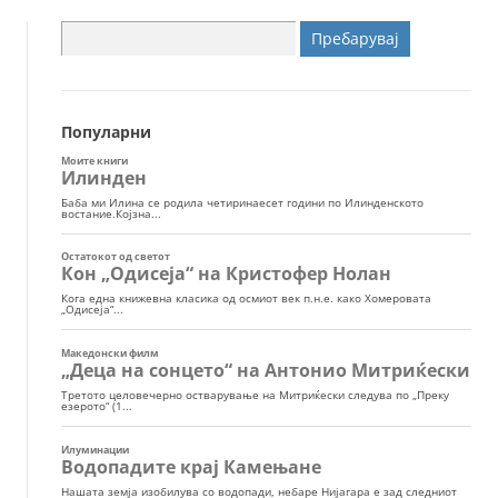
Пребарувај
за:
Популарни