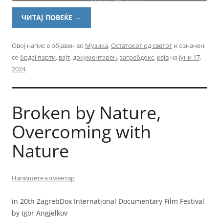
ЧИТАЈ ПОВЕЌЕ
→
Овој напис е објавен во
Музика
,
Остатокот од светот
и означен
со
брдеј парти
,
вајт
,
документарен
,
загребдокс
,
кејв
на
јуни 17,
2024
.
Broken by Nature,
Overcoming with
Nature
Напишете коментар
in 20th ZagrebDox International Documentary Film Festival
by Igor Angjelkov