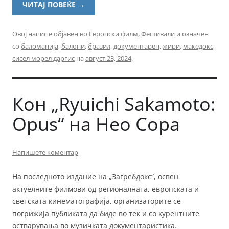
ЧИТАЈ ПОВЕЌЕ
→
Овој напис е објавен во
Европски филм
,
Фестивали
и означен
со
баломанија
,
балони
,
бразил
,
документарен
,
жири
,
македокс
,
сисел морел даргис
на
август 23, 2024
.
Кон „Ryuichi Sakamoto:
Opus“ на Нео Сора
Напишете коментар
На последното издание на „Загребдокс“, освен
актуелните филмови од регионалната, европската и
светската кинематографија, организаторите се
погрижија публиката да биде во тек и со курентните
остварувања во музичката документаристика.