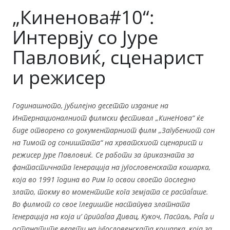
„Киненова#10“:
Интервју со Јуре
Павловиќ, сценарист
и режисер
Годинашното, јубилејно десетто издание на
Интернационалниот филмски фестивал „КинеНова“ ќе
биде отворено со документарниот филм „Загубениот сон
на Тимот од соништата“ на хрватскиот сценарист и
режисер Јуре Павловиќ. Се работи за приказната за
фантастичната генерација на југословенската кошарка,
која во 1991 година во Рим го освои своето последно
злато, токму во моментите кога земјата се распаѓаше.
Во филмот со свое гледиште настапува златната
генерација на која и’ припаѓаа Дивац, Кукоч, Паспаљ, Раѓа и
останатите ведети на југословенската кошарка, која за