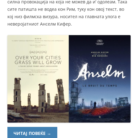
силна провокација на која не можев да и’ одолеам. Така
сите патишта не водеа кон Рим, туку кон овој текст, во
кој низ филмскa визура, носител на главната улога е
неверојатниот Анселм Кифер.
ЧИТАЈ ПОВЕЌЕ
→