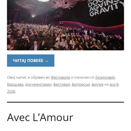
ЧИТАЈ ПОВЕЌЕ
→
Овој напис е објавен во
Фестивали
и означен со
безиновиќ
,
Варшава
,
документарен
,
фестивал
,
фипресци
,
фиуме
на
мај 8,
2026
.
Avec L’Amour