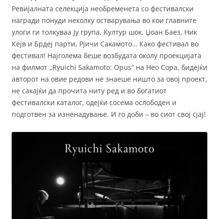
Ревијалната селекција необременета со фестивалски
награди понуди неколку остварувања во кои главните
улоги ги толкуваа Ју група, Култур шок, Џоан Баез, Ник
Кејв и Брдеј парти, Рјичи Сакамото… Како фестивал во
фестивал! Најголема беше возбудата околу проекцијата
на филмот „Ryuichi Sakamoto: Opus“ на Нео Сора, бидејќи
авторот на овие редови не знаеше ништо за овој проект,
не сакајќи да прочита ниту ред и во богатиот
фестивалски каталог, одејќи сосема ослободен и
подготвен за изненадување. И го доби – во сиот свој сјај!