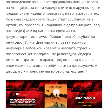
Во понеделник во 18 часот продолжува иницијативата
на Агенцијата за филм македонските оствaрувања да се
гледаат онаму кадешто припаѓаат, на големото платно.
По минатонеделниот успешен старт со „Панкот не е
мртов“, кој прослави 15-годишнина од премиерата, овој
пат следи филм од жанрот на креативната
документаристика. „Avec L’Amour“, или „Со љубов“ на
режисерот Илијa Цветковски е правен токму со
неизмерна љубов кон човекот и неговaта страст и
посветеност кон пасијата што ја поседува, бидејќи
животот e краток и го прават поднослив за живеење
оние мали нешта што несебично си ги дозволуваме. А
што друго ни преостанува во овој луд, луд свет!?