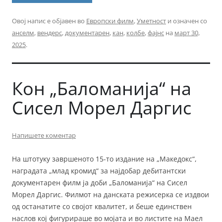
Овој напис е објавен во
Европски филм
,
Уметност
и означен со
анселм
,
вендерс
,
документарен
,
кан
,
колбе
,
фајнс
на
март 30,
2025
.
Кон „Баломанија“ на
Сисел Морел Даргис
Напишете коментар
На штотуку завршеното 15-то издание на „Македокс“,
наградата „млад кромид“ за најдобар дебитантски
документарен филм ја доби „Баломанија“ на Сисел
Морел Даргис. Филмот на данската режисерка се издвои
од останатите со својот квалитет, и беше единствен
наслов кој фигурираше во мојата и во листите на Маел