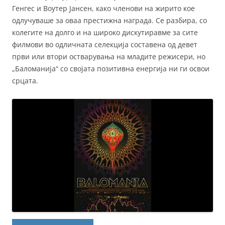
Генгес и Воутер Јансен, како членови на жирито кое
одлучуваше за оваа престижна награда. Се разбира, со
колегите на долго и на широко дискутиравме за сите
филмови во одличната селекција составена од девет
први или втори остварувања на младите режисери, но
„Баломанија“ со својата позитивна енергија ни ги освои
срцата.