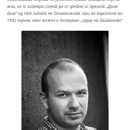
жал, не го оставри сонот да се сретне со првиот „Дрим
тим“ од НБА лигата на Олимписките игри во Барселона во
1992 година, како можен и посакуван „судир на титаните“