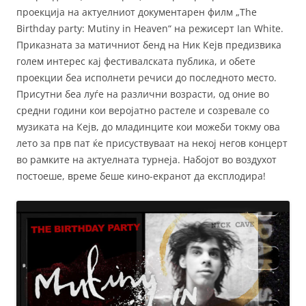
проекција на актуелниот документарен филм „The
Birthday party: Mutiny in Heaven“ на режисерт Ian White.
Приказната за матичниот бенд на Ник Кејв предизвика
голем интерес кај фестивалската публика, и обете
проекции беа исполнети речиси до последното место.
Присутни беа луѓе на различни возрасти, од оние во
средни години кои веројатно растеле и созревале со
музиката на Кејв, до младинците кои можеби токму ова
лето за прв пат ќе присуствуваат на некој негов концерт
во рамките на актуелната турнеја. Набојот во воздухот
постоеше, време беше кино-екранот да експлодира!