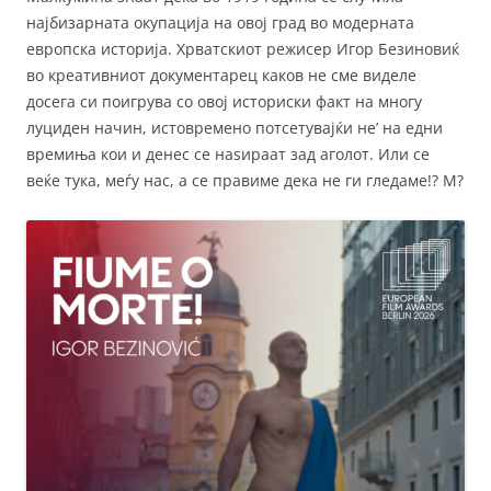
најбизарната окупација на овој град во модерната
европска историја. Хрватскиот режисер Игор Безиновиќ
во креативниот документарец каков не сме виделе
досега си поигрува со овој историски факт на многу
луциден начин, истовремено потсетувајќи не’ на едни
времиња кои и денес се наѕираат зад аголот. Или се
веќе тука, меѓу нас, а се правиме дека не ги гледаме!? М?