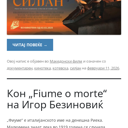
ЧИТАЈ ПОВЕЌЕ
→
Овој напис е објавен во
Македонски филм
и означен со
документарен
,
кинотека
,
котевска
,
силјан
на
февруари 11, 2026
.
Кон „Fiume o morte“
на Игор Безиновиќ
„Фиуме“ е италијанското име на денешна Риека.
Малкумина знаат дека во 1919 година се случила