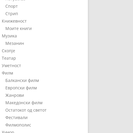
Спорт
Стрип
Книжевност
Моите книги
Музика
Мезанин
Скопје
Театар
Уметност
Филм
Балкански филм
Европски филм
Жанрови
Македонски филм
Остатокот од светот
Фестивали
Филмополис
Хумор