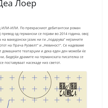
Деа Лоер
од ИЛИ-ИЛИ. По прекрасниот дебитантски роман
ј превод од германски се појави во 2014 година, овој
 на македонски јазик ни ги „подарува“ нејзините
тот на Прача Рузвелт“ и „Невиност“. Се надеваме
ат домашните театарџии и дека еден ден можеби ќе
и, бидејќи драмите на германската писателка се
се поставуваат насекаде низ светот.