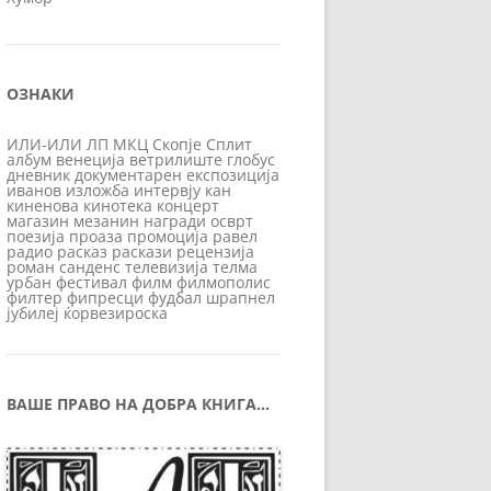
ОЗНАКИ
ИЛИ-ИЛИ
ЛП
МКЦ
Скопје
Сплит
албум
венеција
ветрилиште
глобус
дневник
документарен
експозиција
иванов
изложба
интервју
кан
киненова
кинотека
концерт
магазин
мезанин
награди
осврт
поезија
проаза
промоција
равел
радио
расказ
раскази
рецензија
роман
санденс
телевизија
телма
урбан
фестивал
филм
филмополис
филтер
фипресци
фудбал
шрапнел
јубилеј
ќорвезироска
ВАШЕ ПРАВО НА ДОБРА КНИГА…