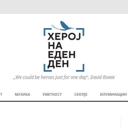
„We could be heroes just for one day“, David Bowie
Оди
на
Т
МУЗИКА
УМЕТНОСТ
СКОПЈЕ
ИЛУМИНАЦИИ
содржината
МЕЗАНИН
СТРИП
ГРА
ТЕАТАР
ПАТ