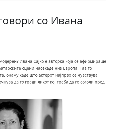
СП
Т
ХУ
говори со Ивана
 модерен? Ивана Сајко е авторка која се афирмираше
еатарските сцени насекаде низ Европа. Таа го
а, онаму каде што актерот најпрво се чувствува
очнува да го гради ликот кој треба да го соголи пред