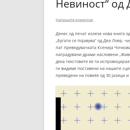
Невиност“ од 
Напишете коментар
Денес од печат излезе нова книга 
„Бугати се појавува“ од Деа Лоер, чи
пат преведувачката Ксенија Чочкова
наградувани драми насловени „Живо
дека текстовите ќе ги испровоцира
ги видиме поставени на нашите сцен
преведени на повеќе од 30 јазици и 