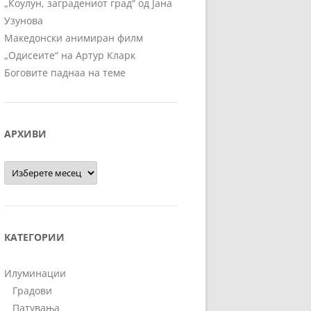
„Коулун, заградениот град“ од Јана
Узунова
Македонски анимиран филм
„Одисеите“ на Артур Кларк
Боговите паднаа на теме
АРХИВИ
Архиви
КАТЕГОРИИ
Илуминации
Градови
Патувања