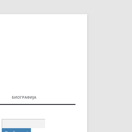
БИОГРАФИЈА
ДОВИ
МОИТЕ КНИГИ
УВАЊА
Пребарувај
за: