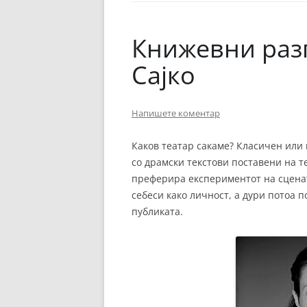
ЕВРОПСКИ ФИЛМ
ОСТАТОКОТ ОД СВЕТО
Книжевни раз
ЖАНРОВИ
Сајко
ФЕСТИВАЛИ
Напишете коментар
ФИЛМОПОЛИС
Каков театар сакаме? Класичен или
со драмски текстови поставени на т
преферира експериментот на сценат
себеси како личност, а дури потоа п
публиката.