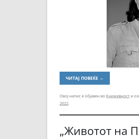
ЧИТАЈ ПОВЕЌЕ
→
Овој напис е објавен во
Книжевност
и оз
2022
.
„Животот на П