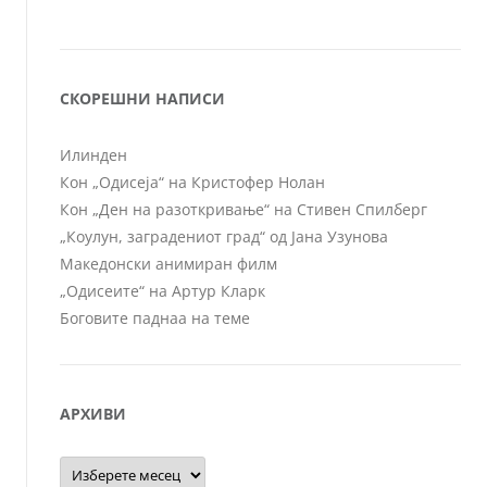
СКОРЕШНИ НАПИСИ
Илинден
Кон „Одисеја“ на Кристофер Нолан
Кон „Ден на разоткривање“ на Стивен Спилберг
„Коулун, заградениот град“ од Јана Узунова
Македонски анимиран филм
„Одисеите“ на Артур Кларк
Боговите паднаа на теме
АРХИВИ
Архиви