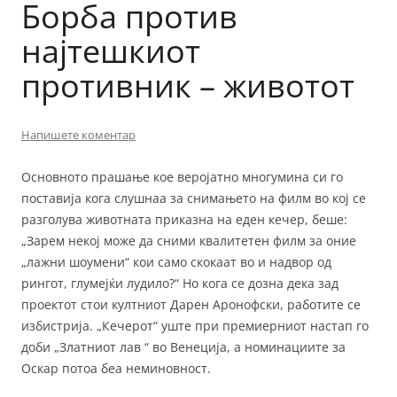
Борба против
најтешкиот
противник – животот
Напишете коментар
Основното прашање кое веројатно многумина си го
поставија кога слушнаа за снимањето на филм во кој се
разголува животната приказна на еден кечер, беше:
„Зарем некој може да сними квалитетен филм за оние
„лажни шоумени“ кои само скокаат во и надвор од
рингот, глумејќи лудило?“ Но кога се дозна дека зад
проектот стои култниот Дарен Аронофски, работите се
избистрија. „Кечерот“ уште при премиерниот настап го
доби „Златниот лав “ во Венеција, а номинациите за
Оскар потоа беа неминовност.