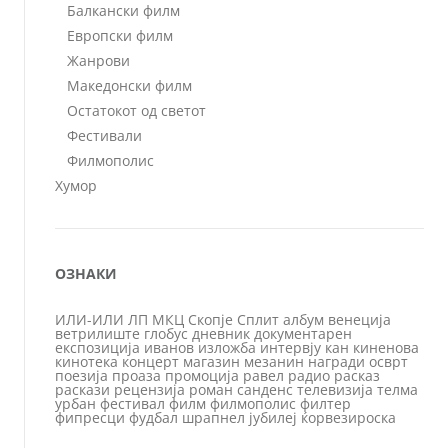
Балкански филм
Европски филм
Жанрови
Македонски филм
Остатокот од светот
Фестивали
Филмополис
Хумор
ОЗНАКИ
ИЛИ-ИЛИ
ЛП
МКЦ
Скопје
Сплит
албум
венеција
ветрилиште
глобус
дневник
документарен
експозиција
иванов
изложба
интервју
кан
киненова
кинотека
концерт
магазин
мезанин
награди
осврт
поезија
проаза
промоција
равел
радио
расказ
раскази
рецензија
роман
санденс
телевизија
телма
урбан
фестивал
филм
филмополис
филтер
фипресци
фудбал
шрапнел
јубилеј
ќорвезироска