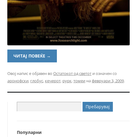
ЧИТАЈ ПОВЕЌЕ
→
Овој напис е објавен во
Остатокот од светот
и означен со
аронофски
,
глобус
,
кечерот
,
рурк
,
томеи
на
февруари 3, 2009
.
Пребарувај
за:
Популарни