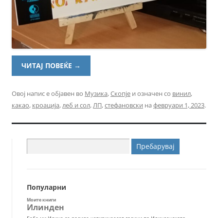
ЧИТАЈ ПОВЕЌЕ
→
Овој напис е објавен во
Музика
,
Скопје
и означен со
винил
,
какао
,
кроација
,
леб и сол
,
ЛП
,
стефановски
на
февруари 1, 2023
.
Пребарувај
за:
Популарни