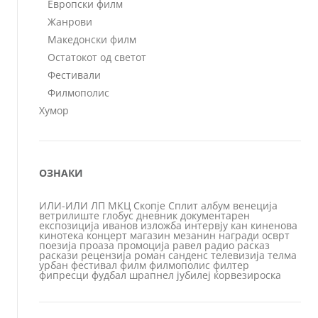
Европски филм
Жанрови
Македонски филм
Остатокот од светот
Фестивали
Филмополис
Хумор
ОЗНАКИ
ИЛИ-ИЛИ
ЛП
МКЦ
Скопје
Сплит
албум
венеција
ветрилиште
глобус
дневник
документарен
експозиција
иванов
изложба
интервју
кан
киненова
кинотека
концерт
магазин
мезанин
награди
осврт
поезија
проаза
промоција
равел
радио
расказ
раскази
рецензија
роман
санденс
телевизија
телма
урбан
фестивал
филм
филмополис
филтер
фипресци
фудбал
шрапнел
јубилеј
ќорвезироска