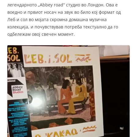
легендарното „Abbey road“ студио во Лондон. Ова е
воедно и првиот носач на звук во било кој формат од
Леб и сол во мојата скромна домашна музичка
колекција, и почувствував потреба текстуално да го
одбележам овој свечен момент.