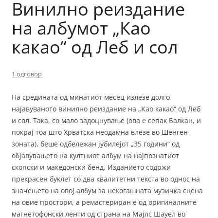
Винилно реиздание
на албумот „Као
какао“ од Леб и сол
1 одговор
На средината од минатиот месец излезе долго
најавуваното винилно реиздание на „Као какао“ од Леб
и сол. Така, со мало задоцнување (ова е сепак Балкан, и
покрај тоа што Хрватска неодамна влезе во Шенген
зоната), беше одбележан јубилејот „35 години“ од
објавувањето на култниот албум на најпознатиот
скопски и македонски бенд. Изданието содржи
прекрасен буклет со два квалитетни текста во однос на
значењето на овој албум за некогашната музичка сцена
на овие простори, а ремастериран е од оригиналните
магнетофонски ленти од страна на Мајлс Шауел во