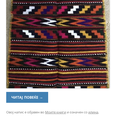
ЧИТАЈ ПОВЕЌЕ
→
Овој напис е објавен во
Моите книги
и означен со
илина
,