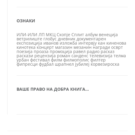
ОЗНАКИ
ИЛИ-ИЛИ
ЛП
МКЦ
Скопје
Сплит
албум
венеција
ветрилиште
глобус
дневник
документарен
експозиција
иванов
изложба
интервју
кан
киненова
кинотека
концерт
магазин
мезанин
награди
осврт
поезија
проаза
промоција
равел
радио
расказ
раскази
рецензија
роман
санденс
телевизија
телма
урбан
фестивал
филм
филмополис
филтер
фипресци
фудбал
шрапнел
јубилеј
ќорвезироска
ВАШЕ ПРАВО НА ДОБРА КНИГА…