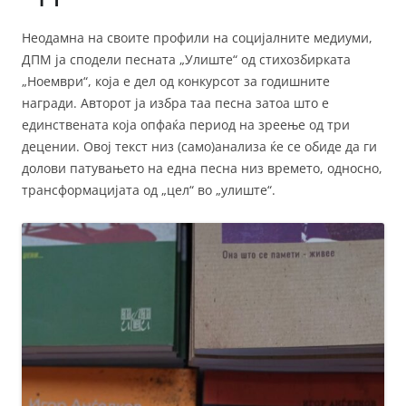
Неодамна на своите профили на социјалните медиуми,
ДПМ ја сподели песната „Улиште“ од стихозбирката
„Ноември“, која е дел од конкурсот за годишните
награди. Aвторот ја избра таа песна затоа што е
единствената која опфаќа период на зреење од три
децении. Овој текст низ (само)анализа ќе се обиде да ги
долови патувањето на една песна низ времето, односно,
трансформацијата од „цел“ во „улиште“.