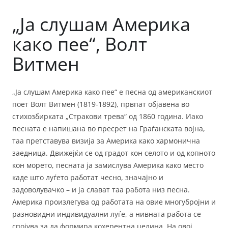
„Ја слушам Америка
како пее“, Волт
Витмен
„Ја слушам Америка како пее“ е песна од американскиот
поет Волт Витмен (1819-1892), првпат објавена во
стихозбирката „Стракови трева“ од 1860 година. Иако
песната е напишана во пресрет на Граѓанската војна,
таа претставува визија за Америка како хармонична
заедница. Движејќи се од градот кон селото и од копното
кон морето, песната ја замислува Америка како место
каде што луѓето работат чесно, значајно и
задоволувачко – и ја слават таа работа низ песна.
Америка произлегува од работата на овие многубројни и
разновидни индивидуални луѓе, а нивната работа се
спојува за да формира кохерентна целина. На овој