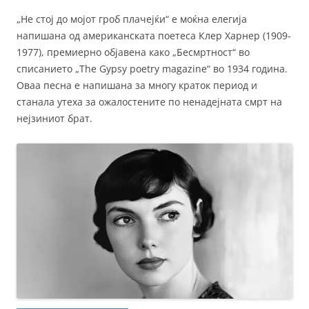
„Не стој до мојот гроб плачејќи“ е моќна елегија
напишана од американската поетеса Клер Харнер (1909-
1977), премиерно објавена како „Бесмртност“ во
списанието „The Gypsy poetry magazine“ во 1934 година.
Оваа песна е напишана за многу краток период и
станала утеха за ожалостените по ненадејната смрт на
нејзиниот брат.