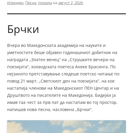
Илинден
,
Песна
,
поезија
на
август 2, 2026
.
Брчки
Вчера во Македонската академија на науките и
уметностите беше објавен годинашниот добитник на
наградата „Златен венец“ на „Струшките вечери на
поезијата“, холандската поетеса Анеке Брасинга. По
нејзиното претставување следеше поетско читање по
повод 21 март, „Светскиот ден на поезијата“, на кое
настапија членови на Македонскиот ПЕН Центар и на
Друштвото на писателите на Македонија. Бидејќи ја
имав таа чест за прв пат да настапам во тој простор,
напишав нова песна, насловена „Брчки“.