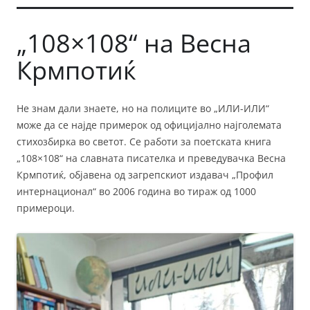
„108×108“ на Весна
Крмпотиќ
Не знам дали знаете, но на полиците во „ИЛИ-ИЛИ“
може да се најде примерок од официјално најголемата
стихозбирка во светот. Се работи за поетската книга
„108×108“ на славната писателка и преведувачка Весна
Крмпотиќ, објавена од загрепскиот издавач „Профил
интернационал“ во 2006 година во тираж од 1000
примероци.