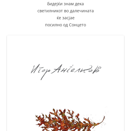
бидејќи знам дека
светилникот во далечината
ќе засјае
посилно од Сонцето