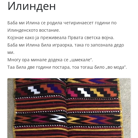
Илинден
Баба ми Илина се родила четиринаесет години по
Илинденското востание.
Којзнае како ја преживеала Првата светска војна.
Баба ми Илина била играорка, така го запознала дедо
ми.
Многу ора минале додека се „шмекале“.
Таа била две години постара, тоа тогаш било „во мода”.