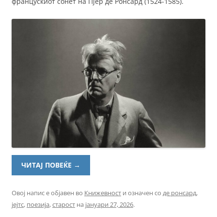
францускиот сонет на Пјер де Ронсард (1524-1585).
ЧИТАЈ ПОВЕЌЕ
→
Овој напис е објавен во
Книжевност
и означен со
де ронсард
,
јејтс
,
поезија
,
старост
на
јануари 27, 2026
.