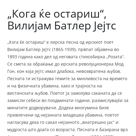
„Кога ќе остариш“,
Вилијам Батлер Јејтс
„Кога ќе остариш“ е лирска песна од ирскиот поет
Вилијам Батлер Јејтс (1865-1939), првпат објавена во
1893 година како дел од неговата стихозбирка „Розата“.
Се смета за обраќање до ирската револуционерка Мод
Гон, кон која Јејтс имал длабока, невозвратена љубов.
Песната ги истражува темите за минливоста на времето
и на физичката убавина, како и трајноста на
вистинската љубов. Поетот ја замолува саканата да се
замисли себеси во поодминати години, размислувајќи за
минатите додворувачи. Додека многумина биле
привлечени од нејзината младешка убавина, поетот
нагласува дека го сакал нејзиното „внатрешно јас“ и
мудроста што доаѓа со возраста. Песната е базирана врз