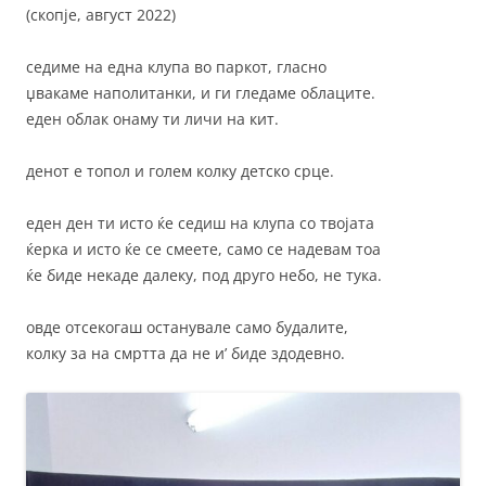
(скопје, август 2022)
седиме на една клупа во паркот, гласно
џвакаме наполитанки, и ги гледаме облаците.
еден облак онаму ти личи на кит.
денот е топол и голем колку детско срце.
еден ден ти исто ќе седиш на клупа со твојата
ќерка и исто ќе се смеете, само се надевам тоа
ќе биде некаде далеку, под друго небо, не тука.
овде отсекогаш останувале само будалите,
колку за на смртта да не и’ биде здодевно.