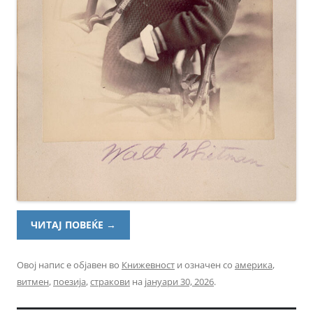
ЧИТАЈ ПОВЕЌЕ
→
Овој напис е објавен во
Книжевност
и означен со
америка
,
витмен
,
поезија
,
стракови
на
јануари 30, 2026
.