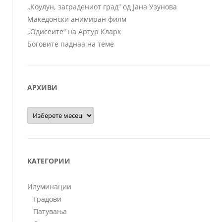
„Коулун, заградениот град“ од Јана Узунова
Македонски анимиран филм
„Одисеите“ на Артур Кларк
Боговите паднаа на теме
АРХИВИ
Архиви
КАТЕГОРИИ
Илуминации
Градови
Патувања