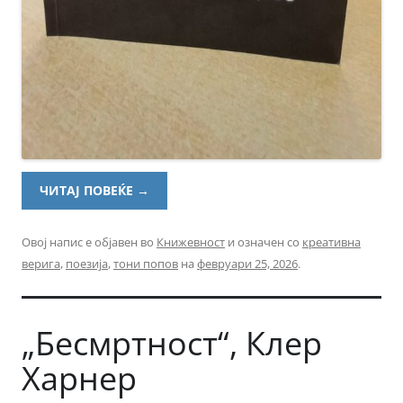
ЧИТАЈ ПОВЕЌЕ
→
Овој напис е објавен во
Книжевност
и означен со
креативна
верига
,
поезија
,
тони попов
на
февруари 25, 2026
.
„Бесмртност“, Клер
Харнер