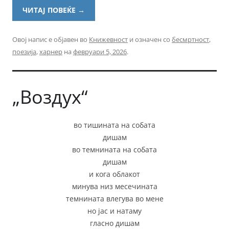
ЧИТАЈ ПОВЕЌЕ
→
Овој напис е објавен во
Книжевност
и означен со
бесмртност
,
поезија
,
харнер
на
февруари 5, 2026
.
„Воздух“
во тишината на собата
дишам
во темнината на собата
дишам
и кога облакот
минува низ месечината
темнината влегува во мене
но јас и натаму
гласно дишам