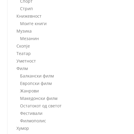
Спорт
Стрип
Книжевност
Моите книги
Музика
Мезанин
Скопје
Театар
Уметност
Филм
Балкански филм
Европски филм
Жанрови
Македонски филм
Остатокот од светот
Фестивали
Филмополис
Хумор