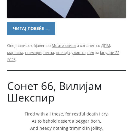
ЧИТАЈ ПОВЕЌЕ
→
Овој напис е објавен во
Моите книги
и означен со
ДПМ
,
маргина
,
ноември
,
песна
,
поезија
,
улиште
,
цел
на
јануари 22,
2026
.
Сонет 66, Вилијам
Шекспир
Tired with all these, for restful death I cry,
As to behold desert a beggar born,
And needy nothing trimm’d in jollity,