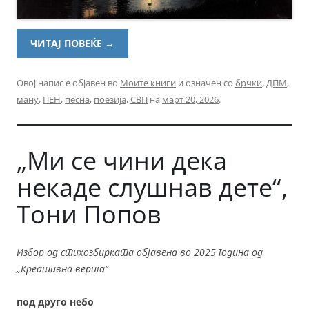
ЧИТАЈ ПОВЕЌЕ
→
Овој напис е објавен во
Моите книги
и означен со
брчки
,
ДПМ
,
ману
,
ПЕН
,
песна
,
поезија
,
СВП
на
март 20, 2026
.
„Ми се чини дека
некаде слушнав дете“,
Тони Попов
Избор од стихозбирката објавена во 2025 година од
„Креативна верига“
под друго небо