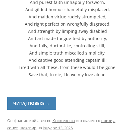
And purest faith unhappily forsworn,
And gilded honour shamefully misplaced,
And maiden virtue rudely strumpeted,
And right perfection wrongfully disgraced,
And strength by limping sway disabled
And art made tongue-tied by authority,
And folly, doctor-like, controlling skill,
And simple truth miscalled simplicity,
And captive good attending captain ill:
Tired with all these, from these would I be gone,
Save that, to die, I leave my love alone.
ЧИТАЈ ПОВЕЌЕ
→
Овој напис е објавен во
Книжевност
и означен со
поезија
,
сонет
,
шекспир
на
јануари 13, 2026
.