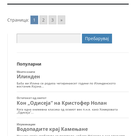
Страница:
1
2
3
»
Пребарувај
за:
Популарни