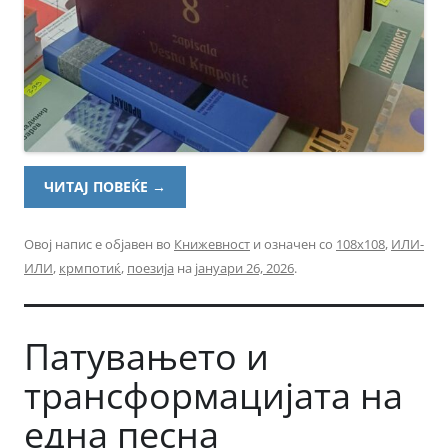
ЧИТАЈ ПОВЕЌЕ
→
Овој напис е објавен во
Книжевност
и означен со
108x108
,
ИЛИ-
ИЛИ
,
крмпотиќ
,
поезија
на
јануари 26, 2026
.
Патувањето и
трансформацијата на
една песна