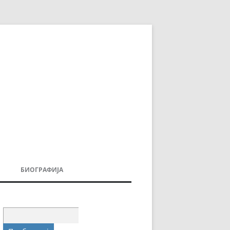
БИОГРАФИЈА
ДОВИ
МОИТЕ КНИГИ
УВАЊА
Пребарувај
за: