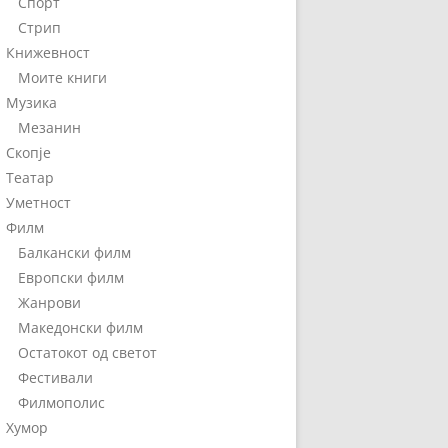
Спорт
Стрип
Книжевност
Моите книги
Музика
Мезанин
Скопје
Театар
Уметност
Филм
Балкански филм
Европски филм
Жанрови
Македонски филм
Остатокот од светот
Фестивали
Филмополис
Хумор