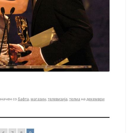
значен со
бафта
,
магазин
,
телевизија
,
телма
на
декември
6
7
8
9