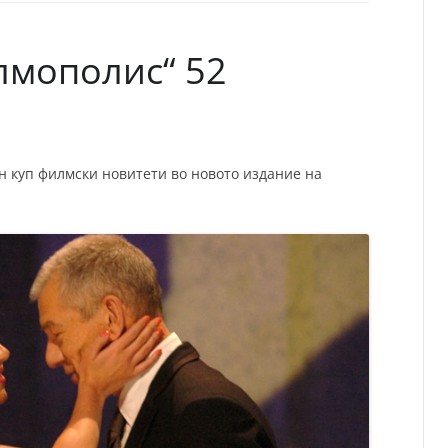
СП
Т
ХУ
лмополис“ 52
н куп филмски новитети во новото издание на