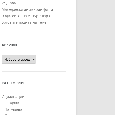
Узунова
Македонски анимиран филм
„Одисеите“ на Артур Кларк
Боговите паднаа на теме
АРХИВИ
Архиви
КАТЕГОРИИ
Илуминации
Градови
Патувања