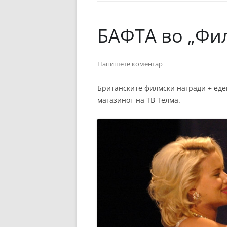
ЕВРОПСКИ ФИЛМ
ОСТАТОКОТ ОД СВЕТО
БАФТА во „Фи
ЖАНРОВИ
Напишете коментар
ФЕСТИВАЛИ
ФИЛМОПОЛИС
Британските филмски награди + еде
магазинот на ТВ Телма.