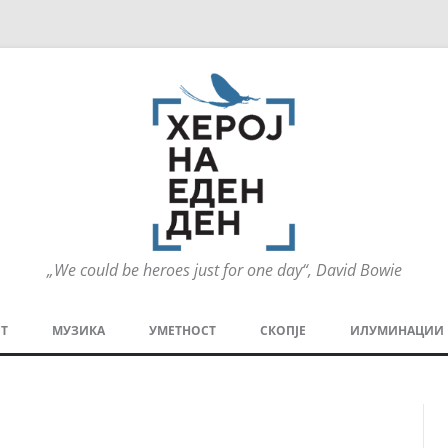
„We could be heroes just for one day“, David Bowie
Оди
на
Т
МУЗИКА
УМЕТНОСТ
СКОПЈЕ
ИЛУМИНАЦИИ
содржината
МЕЗАНИН
СТРИП
ГРА
ТЕАТАР
ПАТ