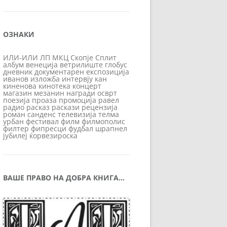
ОЗНАКИ
ИЛИ-ИЛИ
ЛП
МКЦ
Скопје
Сплит
албум
венеција
ветрилиште
глобус
дневник
документарен
експозиција
иванов
изложба
интервју
кан
киненова
кинотека
концерт
магазин
мезанин
награди
осврт
поезија
проаза
промоција
равел
радио
расказ
раскази
рецензија
роман
санденс
телевизија
телма
урбан
фестивал
филм
филмополис
филтер
фипресци
фудбал
шрапнел
јубилеј
ќорвезироска
ВАШЕ ПРАВО НА ДОБРА КНИГА…