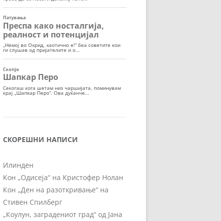
СКОРЕШНИ НАПИСИ
Илинден
Кон „Одисеја“ на Кристофер Нолан
Кон „Ден на разоткривање“ на
Стивен Спилберг
„Коулун, заградениот град“ од Јана