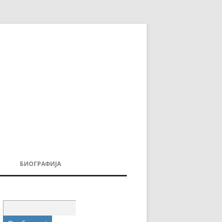
БИОГРАФИЈА
ДОВИ
МОИТЕ КНИГИ
УВАЊА
Пребарувај
за: