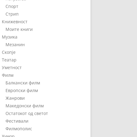
Спорт
Стрип
Книжевност
Моите книги
Музика
Мезанин
Скопје
Театар
Уметност
Филм
Балкански филм
Европски филм
Жанрови
Македонски филм
Остатокот од светот
Фестивали
Филмополис
Хумор