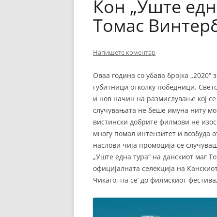
Кон „Уште едн
Томас Винтер
Напишете коментар
Оваа година со убава бројка „2020“ 
губитници отколку победници. Свет
и нов начин на размислување кој се 
случувањата не беше имуна ниту моќ
вистински добрите филмови не изост
многу помал интензитет и возбуда от
наслови чија промоција се случува
„Уште една тура“ на данскиот маг Т
официјалната селекција на Канскиот
Чикаго, па се’ до филмскиот фестива