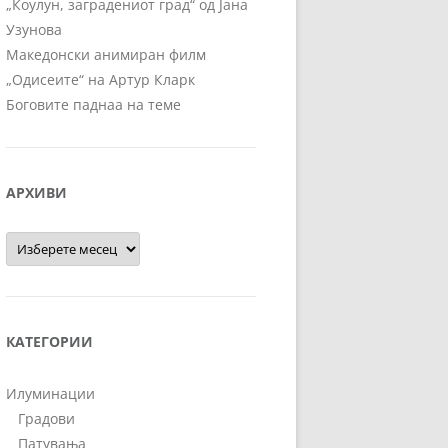
„Коулун, заградениот град“ од Јана
Узунова
Македонски анимиран филм
„Одисеите“ на Артур Кларк
Боговите паднаа на теме
АРХИВИ
Архиви
КАТЕГОРИИ
Илуминации
Градови
Патувања