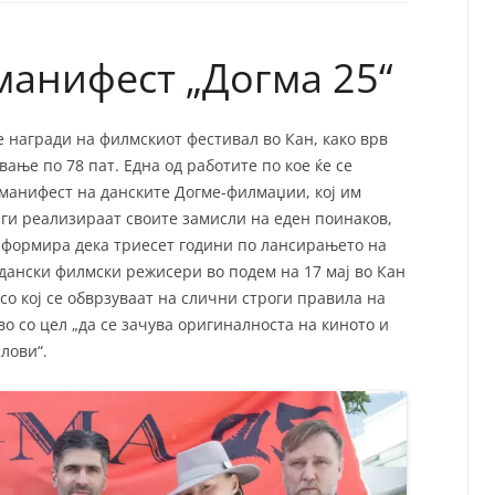
СП
Т
ХУ
манифест „Догмa 25“
 награди на филмскиот фестивал во Кан, како врв
ање по 78 пат. Една од работите по кое ќе се
 манифест на данските Догмe-филмаџии, кој им
ги реализираат своите замисли на еден поинаков,
информира дека триесет години по лансирањето на
дански филмски режисери во подем на 17 мај во Кан
со кој се обврзуваат на слични строги правила на
 со цел „да се зачува оригиналноста на киното и
лови“.