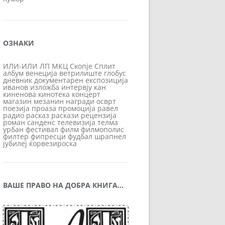
ОЗНАКИ
ИЛИ-ИЛИ
ЛП
МКЦ
Скопје
Сплит
албум
венеција
ветрилиште
глобус
дневник
документарен
експозиција
иванов
изложба
интервју
кан
киненова
кинотека
концерт
магазин
мезанин
награди
осврт
поезија
проаза
промоција
равел
радио
расказ
раскази
рецензија
роман
санденс
телевизија
телма
урбан
фестивал
филм
филмополис
филтер
фипресци
фудбал
шрапнел
јубилеј
ќорвезироска
ВАШЕ ПРАВО НА ДОБРА КНИГА…