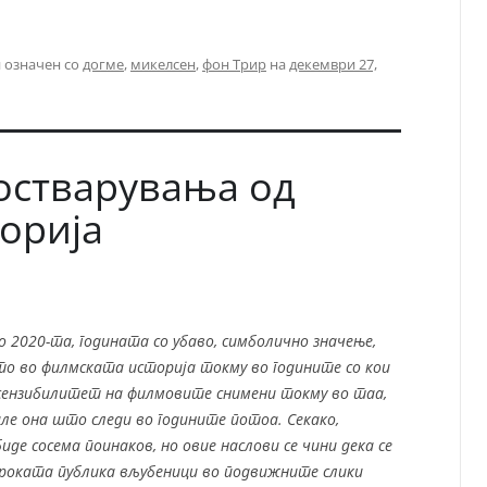
 означен со
догме
,
микелсен
,
фон Трир
на
декември 27,
остварувања од
орија
во 2020-та, годината со убаво, симболично значење,
то во филмската историја токму во годините со кои
 сензибилитет на филмовите снимени токму во таа,
але она што следи во годините потоа. Секако,
де сосема поинаков, но овие наслови се чини дека се
ироката публика вљубеници во подвижните слики