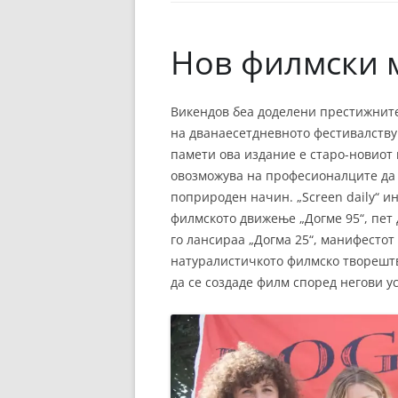
ЕВРОПСКИ ФИЛМ
ОСТАТОКОТ ОД СВЕТО
Нов филмски 
ЖАНРОВИ
Викендов беа доделени престижните
ФЕСТИВАЛИ
на дванаесетдневното фестивалствув
ФИЛМОПОЛИС
памети ова издание е старо-новиот
овозможува на професионалците да 
поприроден начин. „Screen daily“ 
филмското движење „Догмe 95“, пет 
го лансираа „Догмa 25“, манифестот 
натуралистичкото филмско творештво
да се создаде филм според негови ус