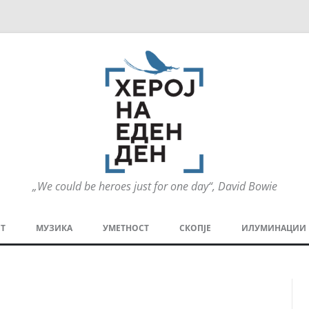
„We could be heroes just for one day“, David Bowie
Оди
на
Т
МУЗИКА
УМЕТНОСТ
СКОПЈЕ
ИЛУМИНАЦИИ
содржината
МЕЗАНИН
СТРИП
ГРА
ТЕАТАР
ПАТ