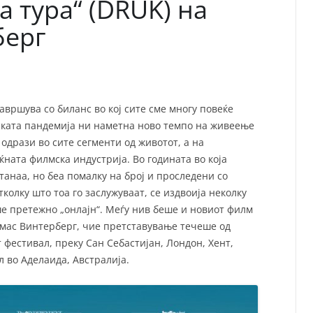
а тура“ (DRUK) на
берг
завршува со биланс во кој сите сме многу повеќе
ската пандемија ни наметна ново темпо на живеење
одрази во сите сегменти од животот, а на
ната филмска индустрија. Во годината во која
анаа, но беа помалку на број и проследени со
колку што тоа го заслужуваат, се издвоија неколку
ше претежно „онлајн“. Меѓу нив беше и новиот филм
омас Винтерберг, чие претставување течеше од
 фестивал, преку Сан Себастијан, Лондон, Хент,
л во Аделаида, Австралија.