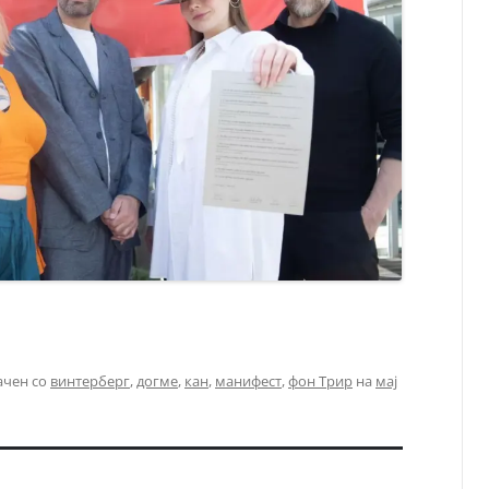
ачен со
винтерберг
,
догме
,
кан
,
манифест
,
фон Трир
на
мај