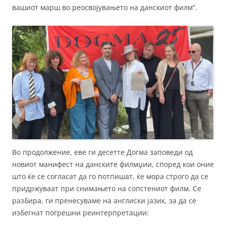
вашиот марш во реосвојувањето на данскиот филм“.
Во продолжение, еве ги десетте Догма заповеди од
новиот манифест на данските филмџии, според кои оние
што ќе се согласат да го потпишат, ќе мора строго да се
придржуваат при снимањето на сопстениот филм. Се
разбира, ги пренесуваме на англиски јазик, за да се
избегнат погрешни реинтерпретации: