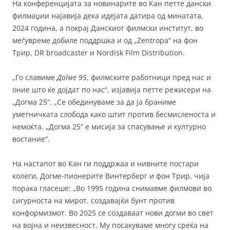
На конференцијата за новинарите во Кан петте дански
филмаџии најавија дека идејата датира од минатата,
2024 година, а покрај Данскиот филмски институт, во
меѓувреме добиле поддршка и од „Zentropa“ на фон
Трир, DR broadcaster и Nordisk Film Distribution.
„Го славиме
Догме 95
, филмските работници пред нас и
оние што ќе дојдат по нас“, изјавија петте режисери на
„Догма 25“. „Се обединуваме за да ја браниме
уметничката слобода како штит против бесмисленоста и
немоќта. „Догма 25“ е мисија за спасување и културно
востание“.
На настапот во Кан ги поддржаа и нивните постари
колеги, Догме-пионерите Винтерберг и фон Трир, чија
порака гласеше: „Во 1995 година снимавме филмови во
сигурноста на мирот, создавајќи бунт против
конформизмот. Во 2025 се создаваат нови догми во свет
на војна и неизвесност. Му посакуваме многу среќа на