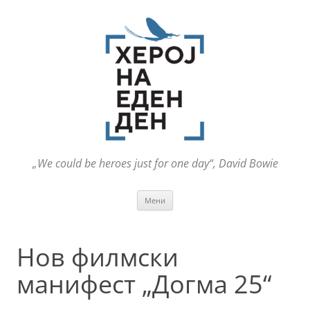
„We could be heroes just for one day“, David Bowie
Оди
Мени
на
содржината
Нов филмски
манифест „Догмa 25“