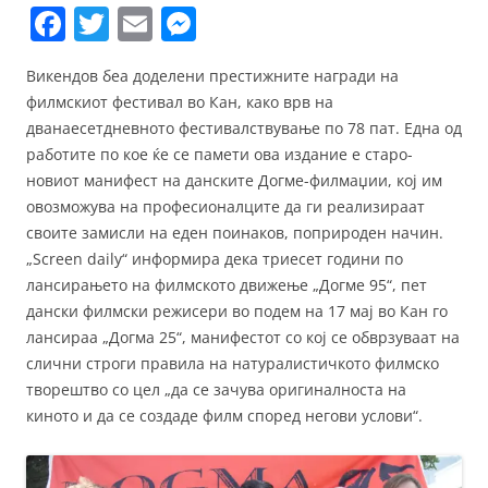
F
T
E
M
a
w
m
e
Викендов беа доделени престижните награди на
c
itt
ai
ss
филмскиот фестивал во Кан, како врв на
e
er
l
e
дванаесетдневното фестивалствување по 78 пат. Една од
b
n
работите по кое ќе се памети ова издание е старо-
новиот манифест на данските Догмe-филмаџии, кој им
o
g
овозможува на професионалците да ги реализираат
o
er
своите замисли на еден поинаков, поприроден начин.
k
„Screen daily“ информира дека триесет години по
лансирањето на филмското движење „Догмe 95“, пет
дански филмски режисери во подем на 17 мај во Кан го
лансираа „Догмa 25“, манифестот со кој се обврзуваат на
слични строги правила на натуралистичкото филмско
творештво со цел „да се зачува оригиналноста на
киното и да се создаде филм според негови услови“.