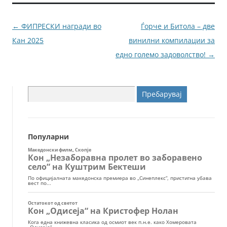
b
n
o
g
Навигација
←
ФИПРЕСКИ награди во
Ѓорче и Битола – две
o
er
за
Кан 2025
винилни компилации за
k
написи
едно големо задоволство!
→
Пребарувај
за:
Популарни