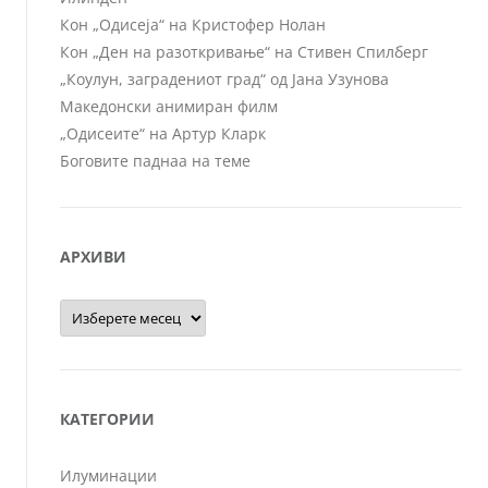
Кон „Одисеја“ на Кристофер Нолан
Кон „Ден на разоткривање“ на Стивен Спилберг
„Коулун, заградениот град“ од Јана Узунова
Македонски анимиран филм
„Одисеите“ на Артур Кларк
Боговите паднаа на теме
АРХИВИ
Архиви
КАТЕГОРИИ
Илуминации