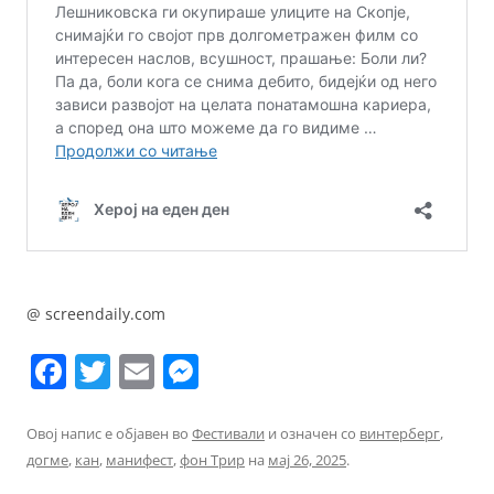
@ screendaily.com
F
T
E
M
a
w
m
e
c
itt
ai
ss
Овој напис е објавен во
Фестивали
и означен со
винтерберг
,
догме
,
кан
,
манифест
,
фон Трир
на
мај 26, 2025
.
e
er
l
e