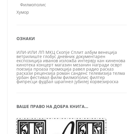
Филмополис
Хумор
ОЗНАКИ
ИЛИ-ИЛИ
ЛП
МКЦ
Скопје
Сплит
албум
венеција
ветрилиште
глобус
дневник
документарен
експозиција
иванов
изложба
интервју
кан
киненова
кинотека
концерт
магазин
мезанин
награди
осврт
поезија
проаза
промоција
равел
радио
расказ
раскази
рецензија
роман
санденс
телевизија
телма
урбан
фестивал
филм
филмополис
филтер
фипресци
фудбал
шрапнел
јубилеј
ќорвезироска
ВАШЕ ПРАВО НА ДОБРА КНИГА…