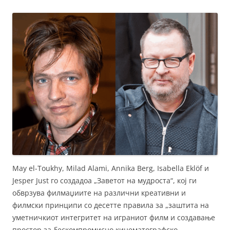
May el-Toukhy, Milad Alami, Annika Berg, Isabella Eklöf и
Jesper Just го создадоа „Заветот на мудроста“, кој ги
обврзува филмаџиите на различни креативни и
филмски принципи со десетте правила за „заштита на
уметничкиот интегритет на играниот филм и создавање
простор за бескомпромисно кинематографско