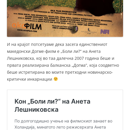
И на крајот потсетуаме дека засега единствениот
македонски Догме-филм е „Боли ли?“ на Анета
Лешниковска, кој во таа далечна 2007 година беше и
првата реализирана балканска „Догма“, која соодветно
беше истретирана во моите претходни новинарско-
критички инкарнации