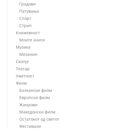
Градови
Патувања
Спорт
Стрип
Книжевност
Моите книги
Музика
Мезанин
Скопје
Театар
Уметност
Филм
Балкански филм
Европски филм
Жанрови
Македонски филм
Остатокот од светот
Фестивали