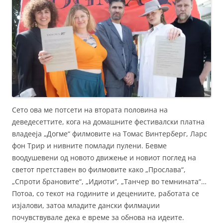
Сето ова ме потсети на втората половина на
деведесеттите, кога на домашните фестивалски платна
владееја „Догмe“ филмовите на Томас Винтерберг, Ларс
фон Трир и нивните помлади пулени. Бевме
воодушевени од новото движење и новиот поглед на
светот претставен во филмовите како „Прослава“,
„Спроти брановите“, „Идиоти“, „Танчер во темнината“…
Потоа, со текот на годините и децениите, работата се
изјалови, затоа младите дански филмаџии
почувствувале дека е време за обнова на идеите.