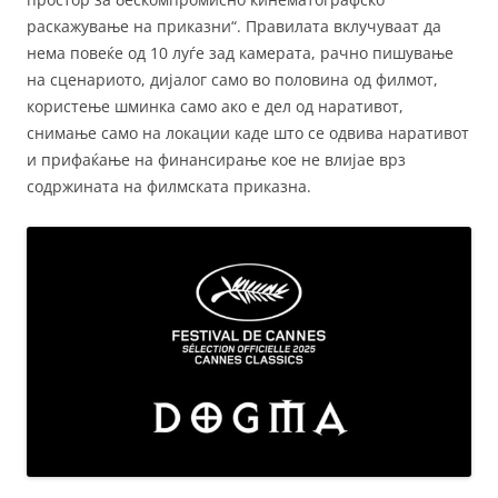
раскажување на приказни“. Правилата вклучуваат да
нема повеќе од 10 луѓе зад камерата, рачно пишување
на сценариото, дијалог само во половина од филмот,
користење шминка само ако е дел од наративот,
снимање само на локации каде што се одвива наративот
и прифаќање на финансирање кое не влијае врз
содржината на филмската приказна.