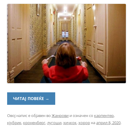
ЧИТАЈ ПОВЕЌЕ
→
Овој напис е објавен во
Жанрови
и означен со
карпентер
,
кјубрик
,
кроненберг
,
лугоши
,
хичкок
,
хорор
на
април 8, 2020
.