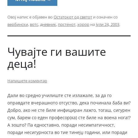
Овој напис е објавен во
Остатокот од светот
и означен со
вербински
,
вотс
,
дневник
,
прстенот
,
хорор
на
јули 24, 2003
.
Чувајте ги вашите
деца!
Напишете коментар
Дали во средно училиште сте излажале, за да го
оправдате вчерашното отсуство, дека починала баба ви?
Добро, ако не сте биле инфициран лажго, тогаш, сигурен
сум, барем со еден професор(ка) сте биле на воена нога!?
А зошто? Па едноставно, поради несимпатичност,
поради несигурноста во тие тинејџ години, или поради