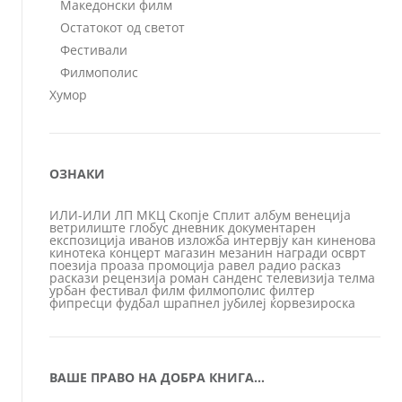
Македонски филм
Остатокот од светот
Фестивали
Филмополис
Хумор
ОЗНАКИ
ИЛИ-ИЛИ
ЛП
МКЦ
Скопје
Сплит
албум
венеција
ветрилиште
глобус
дневник
документарен
експозиција
иванов
изложба
интервју
кан
киненова
кинотека
концерт
магазин
мезанин
награди
осврт
поезија
проаза
промоција
равел
радио
расказ
раскази
рецензија
роман
санденс
телевизија
телма
урбан
фестивал
филм
филмополис
филтер
фипресци
фудбал
шрапнел
јубилеј
ќорвезироска
ВАШЕ ПРАВО НА ДОБРА КНИГА…