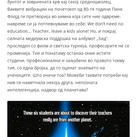
бунтот и зовриената крв кај секој средношколец.
Ваквите вибрации на почетокот од 80-те години Пинк
Флојд ги претворија во химна која сите ние одвреме-
навреме си ја потпевнуваме во себе: We don’t need no
education… Teacher, leave a kids alone! Но, и покрај
силната медиумска поддршка на албумот „Ѕид“,
проследен со филм и светска турнеја, професорите не се
променија. Тие и понатаму останаа оние истите
студени, професионални и заљубени во правото токму
тие, со една бројка, да го оценат знаењето на
учениците. Што значи тоа? Можеби таквите потреби кај
нив ги наметнала некоја друга, непозната
интелигенција, надвор од планетава?