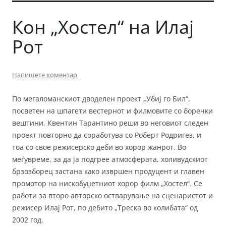
Кон „Хостел“ на Илај
Рот
Напишете коментар
По мегаломанскиот дводелен проект „Убиј го Бил“,
посветен на шпагети вестернот и филмовите со боречки
вештини, Квентин Тарантино реши во неговиот следен
проект повторно да соработува со Роберт Родригез, и
тоа со свое режисерско деби во хорор жанрот. Во
меѓувреме, за да ја подгрее атмосферата, холивудскиот
брзозборец застана како извршен продуцент и главен
промотор на нискобуџетниот хорор филм „Хостел“. Се
работи за второ авторско остварување на сценаристот и
режисер Илај Рот, по дебито „Треска во колибата“ од
2002 год.