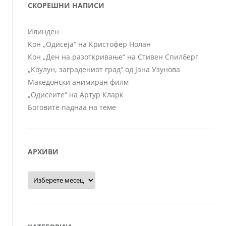
СКОРЕШНИ НАПИСИ
Илинден
Кон „Одисеја“ на Кристофер Нолан
Кон „Ден на разоткривање“ на Стивен Спилберг
„Коулун, заградениот град“ од Јана Узунова
Македонски анимиран филм
„Одисеите“ на Артур Кларк
Боговите паднаа на теме
АРХИВИ
Архиви