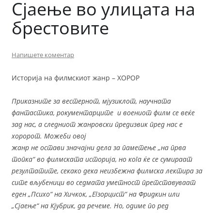
Сјаење во улицата на
брестовите
Напишете коментар
Историја на филмскиот жанр – ХОРОР
Приказните за вестернот, мјузиклот, научната
фантастика, рокументарците и воениот филм се веќе
зад нас, а следниот жанровски предизвик пред нас е
хоророт. Можеби овој
жанр не остави значајни дела за паметење „на прва
топка“ во филмската историја, но кога ќе се сумираат
резултатите, секако дека неизбежна филмска лектира за
сите вљубеници во седмата уметност претставуваат
еден „Психо“ на Хичкок, „Егзорцист“ на Фридкин или
„Сјаење“ на Кјубрик, да речеме. Но, одиме по ред