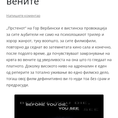
вените
Напишете коментар
„Прстенот“ на Гор Вербински е вистинска провокација
за сите љубители не само на психолошкиот трилер и
хорор жанрот, туку воопшто, за сите филмофили,
повторно да седнат во затемнетата кино сала и конечно,
после подолго време, да почувствуваат замрзнување на
крвта во вените од уверливоста на она што го гледаат на
платното. Доколку високото ниво на адреналин е еден
од реперите за тотално уживање во едно филмско дело,
тогаш овој филм дефинитивно ви го нуди тоа без срам и
предрасуди.