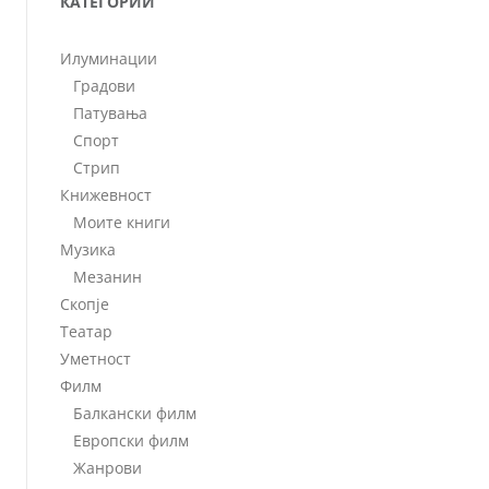
КАТЕГОРИИ
Илуминации
Градови
Патувања
Спорт
Стрип
Книжевност
Моите книги
Музика
Мезанин
Скопје
Театар
Уметност
Филм
Балкански филм
Европски филм
Жанрови