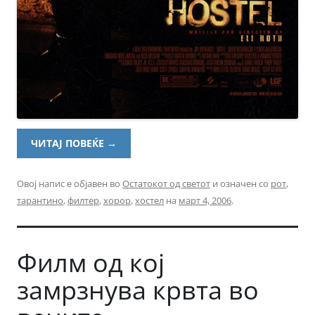
ЧИТАЈ ПОВЕЌЕ
→
Овој напис е објавен во
Остатокот од светот
и означен со
рот
,
тарантино
,
филтер
,
хорор
,
хостел
на
март 4, 2006
.
Филм од кој
замрзнува крвта во