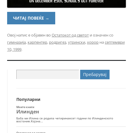
ЧИТАЈ ПОВЕЌЕ
→
Овој напис е објавен во
Остатокот од светот
и означен со
гимназија
,
карпентер
,
родригез
,
утрински
,
хорор
на
септември
10, 1999
.
Пребарувај
за:
Популарни