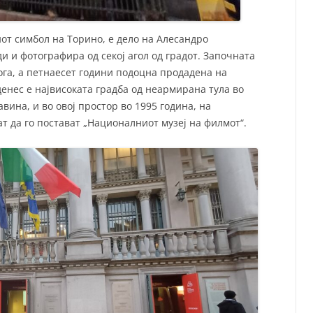
от симбол на Торино, е дело на Алесандро
и и фотографира од секој агол од градот. Започната
гога, а петнаесет години подоцна продадена на
денес е највисоката градба од неармирана тула во
авина, и во овој простор во 1995 година, на
 да го постават „Националниот музеј на филмот“.