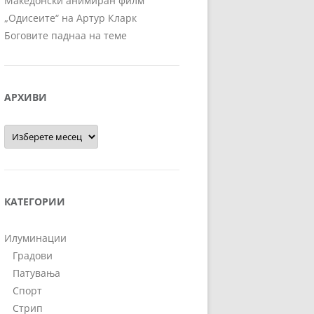
Македонски анимиран филм
„Одисеите“ на Артур Кларк
Боговите паднаа на теме
АРХИВИ
Архиви
КАТЕГОРИИ
Илуминации
Градови
Патувања
Спорт
Стрип