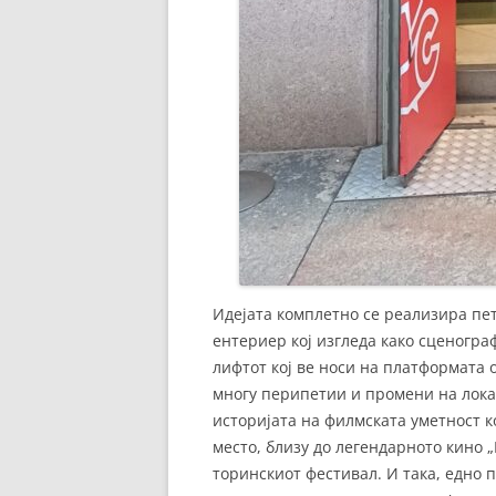
Идејата комплетно се реализира пет
ентериер кој изгледа како сценогра
лифтот кој ве носи на платформата о
многу перипетии и промени на локац
историјата на филмската уметност к
место, близу до легендарното кино 
торинскиот фестивал. И така, едно