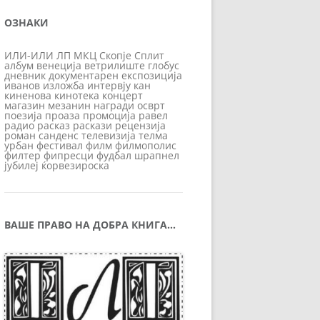
ОЗНАКИ
ИЛИ-ИЛИ
ЛП
МКЦ
Скопје
Сплит
албум
венеција
ветрилиште
глобус
дневник
документарен
експозиција
иванов
изложба
интервју
кан
киненова
кинотека
концерт
магазин
мезанин
награди
осврт
поезија
проаза
промоција
равел
радио
расказ
раскази
рецензија
роман
санденс
телевизија
телма
урбан
фестивал
филм
филмополис
филтер
фипресци
фудбал
шрапнел
јубилеј
ќорвезироска
ВАШЕ ПРАВО НА ДОБРА КНИГА…