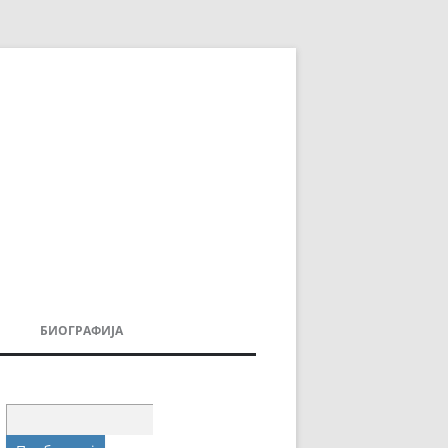
БИОГРАФИЈА
ДОВИ
МОИТЕ КНИГИ
УВАЊА
Пребарувај
за: