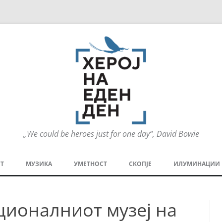
„We could be heroes just for one day“, David Bowie
Оди
на
Т
МУЗИКА
УМЕТНОСТ
СКОПЈЕ
ИЛУМИНАЦИИ
содржината
МЕЗАНИН
СТРИП
ГРА
ционалниот музеј на
ТЕАТАР
ПАТ