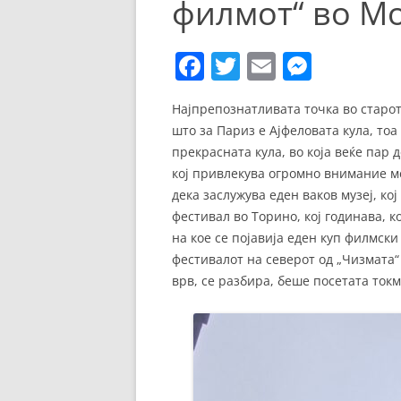
филмот“ во Мо
ЕВРОПСКИ ФИЛМ
ОСТАТОКОТ ОД СВЕТО
F
T
E
M
ЖАНРОВИ
a
w
m
e
Најпрепознатливата точка во старот
c
itt
ai
ss
ФЕСТИВАЛИ
што за Париз е Ајфеловата кула, тоа
e
er
l
e
прекрасната кула, во која веќе пар
ФИЛМОПОЛИС
b
n
кој привлекува огромно внимание ме
дека заслужува еден ваков музеј, ко
o
g
фестивал во Торино, кој годинава, к
o
er
на кое се појавија еден куп филмски
k
фестивалот на северот од „Чизмата“
врв, се разбира, беше посетата ток