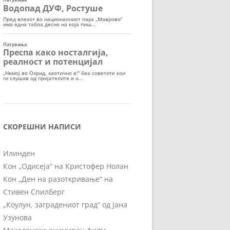
СКОРЕШНИ НАПИСИ
Илинден
Кон „Одисеја“ на Кристофер Нолан
Кон „Ден на разоткривање“ на
Стивен Спилберг
„Коулун, заградениот град“ од Јана
Узунова