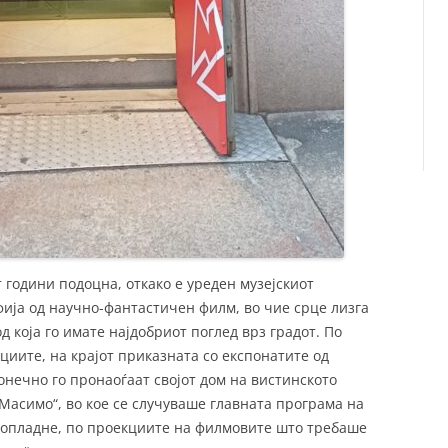
 години подоцна, откако е уреден музејскиот
фија од научно-фантастичен филм, во чие срце лизга
д која го имате најдобриот поглед врз градот. По
иите, на крајот приказната со експонатите од
онечно го пронаоѓаат својот дом на вистинското
„Масимо“, во кое се случуваше главната програма на
 попладне, по проекциите на филмовите што требаше