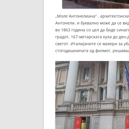
„Моле Антонелиана“ , архитектонски
Антонели, и буквално може да се вид
во 1863 година со цел да биде сина
градот, 167-метарската кула до ден-
светот. Италијаните се махери за уб
стогодишнината од филмот, решаваат