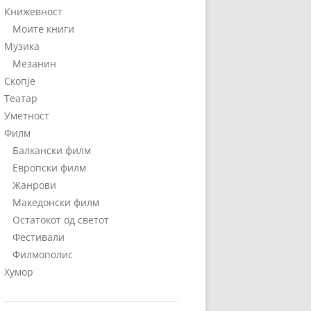
Книжевност
Моите книги
Музика
Мезанин
Скопје
Театар
Уметност
Филм
Балкански филм
Европски филм
Жанрови
Македонски филм
Остатокот од светот
Фестивали
Филмополис
Хумор