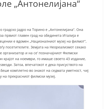
ле „Антонелијана“
СП
Т
ХУ
о градско јадро на Торино е „Антонелијана“. Она
 за првиот главен град на обединета Италија е
 децении е вдомен „Националниот музеј на филмот“,
ѓу посетителите. Земјата на Неореализмот секако
ј е организатор и на се’ позначајниот Филмски
он крајот на ноември, го имаше своето 43 издание,
 ѕвезди. Затоа, впечатокот е дека присуството на
 беше комплетно во знакот на седмата уметност, чиј
му на прекрасниот филмски музеј.