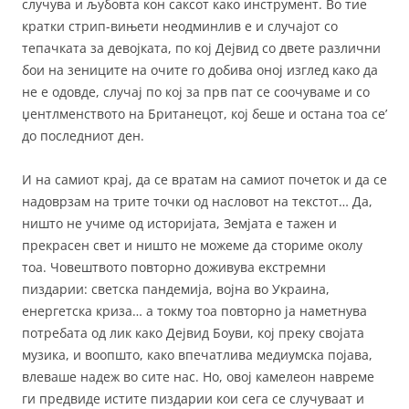
случува и љубовта кон саксот како инструмент. Во тие
кратки стрип-вињети неодминлив е и случајот со
тепачката за девојката, по кој Дејвид со двете различни
бои на зениците на очите го добива оној изглед како да
не е одовде, случај по кој за прв пат се соочуваме и со
џентлменството на Британецот, кој беше и остана тоа се’
до последниот ден.
И на самиот крај, да се вратам на самиот почеток и да се
надоврзам на трите точки од насловот на текстот… Да,
ништо не учиме од историјата, Земјата е тажен и
прекрасен свет и ништо не можеме да сториме околу
тоа. Човештвото повторно доживува екстремни
пиздарии: светска пандемија, војна во Украина,
енергетска криза… а токму тоа повторно ја наметнува
потребата од лик како Дејвид Боуви, кој преку својата
музика, и воопшто, како впечатлива медиумска појава,
влеваше надеж во сите нас. Но, овој камелеон навреме
ги предвиде истите пиздарии кои сега се случуваат и