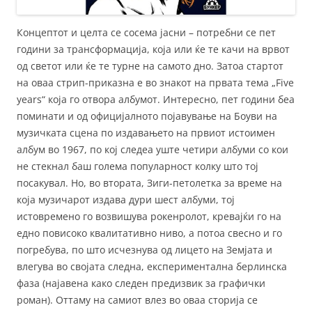
Концептот и целта се сосема јасни – потребни се пет
години за трансформација, која или ќе те качи на врвот
од светот или ќе те турне на самото дно. Затоа стартот
на оваа стрип-приказна е во знакот на првата тема „Five
years“ која го отвора албумот. Интересно, пет години беа
поминати и од официјалното појавување на Боуви на
музичката сцена по издавањето на првиот истоимен
албум во 1967, по кој следеа уште четири албуми со кои
не стекнал баш голема популарност колку што тој
посакувал. Но, во втората, Зиги-петолетка за време на
која музичарот издава дури шест албуми, тој
истовремено го возвишува рокенролот, кревајќи го на
едно повисоко квалитативно ниво, а потоа свесно и го
погребува, по што исчезнува од лицето на Земјата и
влегува во својата следна, експериментална берлинска
фаза (најавена како следен предизвик за графички
роман). Оттаму на самиот влез во оваа сторија се