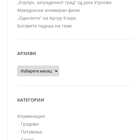
„Коулун, заградениот град“ од Јана Узунова
Македонски анимиран филм
„Одисеите“ на Артур Кларк
Боговите паднаа на теме
АРХИВИ
Архиви
КАТЕГОРИИ
Илуминации
Градови
Патувања
Спорт