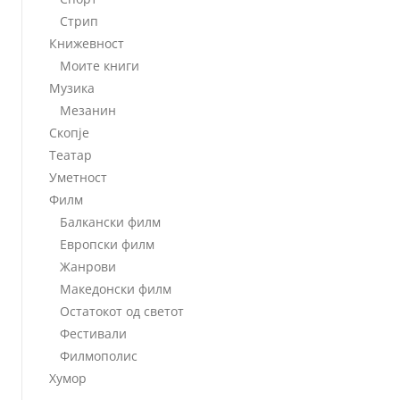
Стрип
Книжевност
Моите книги
Музика
Мезанин
Скопје
Театар
Уметност
Филм
Балкански филм
Европски филм
Жанрови
Македонски филм
Остатокот од светот
Фестивали
Филмополис
Хумор