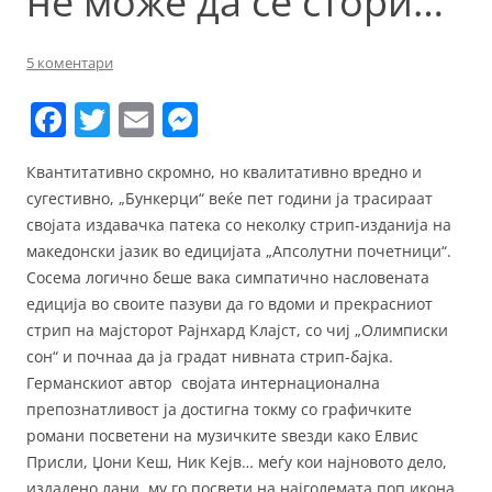
не може да се стори…
5 коментари
F
T
E
M
a
w
m
e
Квантитативно скромно, но квалитативно вредно и
c
itt
ai
ss
сугестивно, „Бункерци“ веќе пет години ја трасираат
e
er
l
e
својата издавачка патека со неколку стрип-изданија на
b
n
македонски јазик во едицијата „Апсолутни почетници“.
Сосема логично беше вака симпатично насловената
o
g
едиција во своите пазуви да го вдоми и прекрасниот
o
er
стрип на мајсторот Рајнхард Клајст, со чиј „Олимписки
k
сон“ и почнаа да ја градат нивната стрип-бајка.
Германскиот автор својата интернационална
препознатливост ја достигна токму со графичките
романи посветени на музичките ѕвезди како Елвис
Присли, Џони Кеш, Ник Кејв… меѓу кои најновото дело,
издадено лани, му го посвети на најголемата поп икона