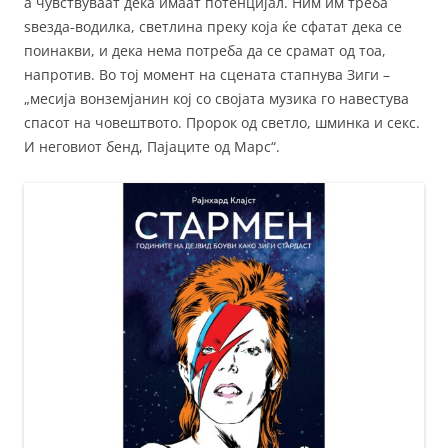
а чувствуваат дека имаат потенцијал. Ним им треба
ѕвезда-водилка, светлина преку која ќе сфатат дека се
поинакви, и дека нема потреба да се срамат од тоа,
напротив. Во тој момент на сцената стапнува Зиги –
„месија вонземјанин кој со својата музика го навестува
спасот на човештвото. Пророк од светло, шминка и секс.
И неговиот бенд, Пајаците од Марс“.