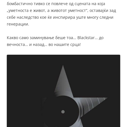
бомбастично тивко се повлече од сцената на која
„уметноста е живот, а животот уметност“, оставајќи зад
себе наследство кое ќе инспирира уште многу следни
генерации.
Какво само заминување беше тоа… Blackstar… до
вечноста… и назад… во нашите срца!