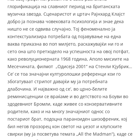
глорификација на славниот период на британската
музичка ѕвезда. Сценаристот и цртач Рајнхард Клајст
добро ја познава човековата психологија и знае дека
ништо не се одвива случајно. Тој феноменално ја
контекстуализира потребата од појавување на една
ваква приказна во поп милјето, раскажувајќи ни го и
сето она што претходело на успешноста на овој потфат,
како револуционерната 1968 година, Аполо мисиите на
Месечината, филмот „Одисеја 2001“ на Стенли Кјубрик…
Се’ се тоа значајни културолошки референци кои го
збогатуваат стрипот давајќи му ја потребната
длабочина. И најважно од се’, во црно-белите
реминисценции се враќаме и во детството на Боуви во
здодевниот Бромли, каде живее со конзервативните
родители, како и на многу значајниот однос со
постариот брат, подоцна параноиден шизофреник, кој
бил негов прозорец кон светот на џезот и клупските
свирки (му ја посветува темата „All the Madman“), каде се