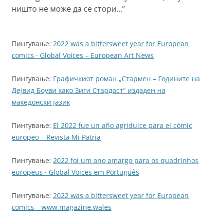
ништо не може да се стори…
”
Пингување:
2022 was a bittersweet year for European
comics · Global Voices – European Art News
Пингување:
Графичкиот роман „Стармен – Годините на
Дејвид Боуви како Зиги Стардаст“ издаден на
македонски јазик
Пингување:
El 2022 fue un año agridulce para el cómic
europeo – Revista Mi Patria
Пингување:
2022 foi um ano amargo para os quadrinhos
europeus · Global Voices em Português
Пингување:
2022 was a bittersweet year for European
comics – www.magazine.wales