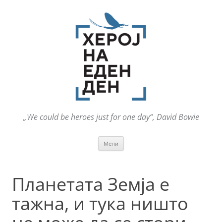
„We could be heroes just for one day“, David Bowie
Оди
Мени
на
содржината
Планетата Земја е
тажна, и тука ништо