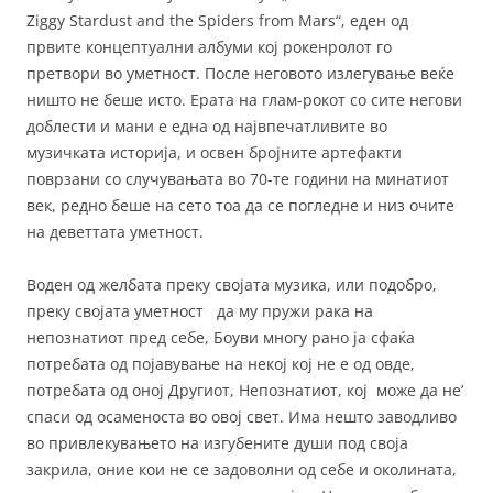
Ziggy Stardust and the Spiders from Mars“, еден од
првите концептуални албуми кој рокенролот го
претвори во уметност. После неговото излегување веќе
ништо не беше исто. Ерата на глам-рокот со сите негови
доблести и мани е една од највпечатливите во
музичката историја, и освен бројните артефакти
поврзани со случувањата во 70-те години на минатиот
век, редно беше на сето тоа да се погледне и низ очите
на деветтата уметност.
Воден од желбата преку својата музика, или подобро,
преку својата уметност да му пружи рака на
непознатиот пред себе, Боуви многу рано ја сфаќа
потребата од појавување на некој кој не е од овде,
потребата од оној Другиот, Непознатиот, кој може да не’
спаси од осаменоста во овој свет. Има нешто заводливо
во привлекувањето на изгубените души под своја
закрила, оние кои не се задоволни од себе и околината,