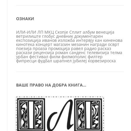
ОЗНАКИ
ИЛИ-ИЛИ
ЛП
МКЦ
Скопје
Сплит
албум
венеција
ветрилиште
глобус
дневник
документарен
експозиција
иванов
изложба
интервју
кан
киненова
кинотека
концерт
магазин
мезанин
награди
осврт
поезија
проаза
промоција
равел
радио
расказ
раскази
рецензија
роман
санденс
телевизија
телма
урбан
фестивал
филм
филмополис
филтер
фипресци
фудбал
шрапнел
јубилеј
ќорвезироска
ВАШЕ ПРАВО НА ДОБРА КНИГА…