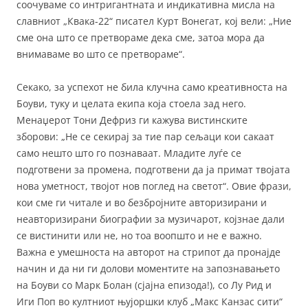
соочуваме со интригантната и индикативна мисла на
славниот „Квака-22“ писател Курт Вонегат, кој вели: „Ние
сме она што се претвораме дека сме, затоа мора да
внимаваме во што се претвораме“.
Секако, за успехот не била клучна само креативноста на
Боуви, туку и целата екипа која стоела зад него.
Менаџерот Тони Дефриз ги кажува вистинските
зборови: „Не се секирај за тие пар сељаци кои сакаат
само нешто што го познаваат. Младите луѓе се
подготвени за промена, подготвени да ја примат твојата
нова уметност, твојот нов поглед на светот“. Овие фрази,
кои сме ги читале и во безбројните авторизирани и
неавторизирани биографии за музичарот, којзнае дали
се вистинити или не, но тоа воопшто и не е важно.
Важна е умешноста на авторот на стрипот да пронајде
начин и да ни ги долови моментите на запознавањето
на Боуви со Марк Болан (сјајна епизода!), со Лу Рид и
Иги Поп во култниот њујоршки клуб „Макс Канзас сити“