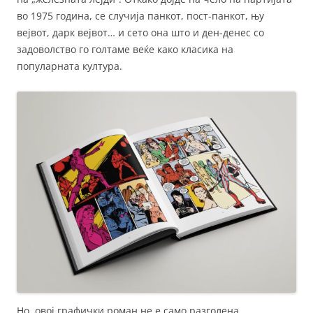
во 1975 година, се случија панкот, пост-панкот, њу
вејвот, дарк вејвот… и сето она што и ден-денес со
задоволство го голтаме веќе како класика на
популарната култура.
Но, овој графички роман не е само разголена