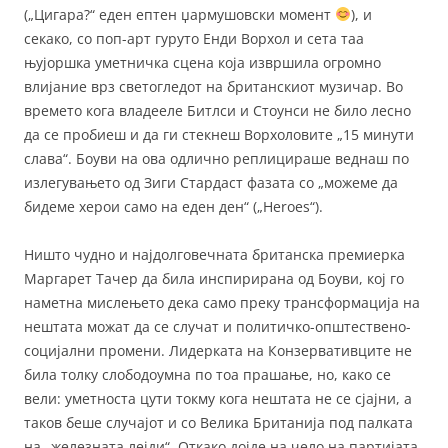
(„Цигара?“ еден ептен џармушовски момент
), и
секако, со поп-арт гуруто Енди Ворхол и сета таа
њујоршка уметничка сцена која извршила огромно
влијание врз светогледот на британскиот музичар. Во
времето кога владееле Битлси и Стоунси не било лесно
да се пробиеш и да ги стекнеш Ворхоловите „15 минути
слава“. Боуви на ова одлично реплицираше веднаш по
излегувањето од Зиги Стардаст фазата со „можеме да
бидеме херои само на еден ден“ („Heroes“).
Ништо чудно и најдолговечната британска премиерка
Маргарет Тачер да била инспирирана од Боуви, кој го
наметна мислењето дека само преку трансформација на
нештата можат да се случат и политичко-општествено-
социјални промени. Лидерката на Конзервативците не
била толку слободоумна по тоа прашање, но, како се
вели: уметноста цути токму кога нештата не се сјајни, а
таков беше случајот и со Велика Британија под палката
на „железната лејди“. Откако дојде на чело на партијата