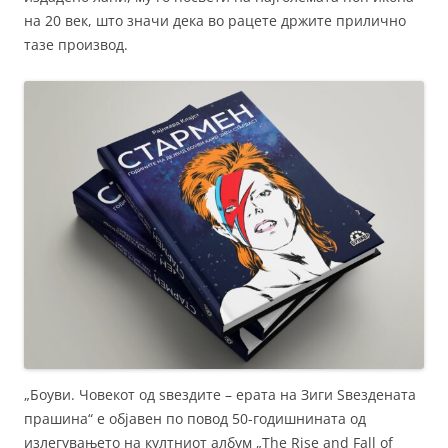
на 20 век, што значи дека во рацете држите прилично
тазе производ.
„Боуви. Човекот од ѕвездите – ерата на Зиги Ѕвездената
прашина“ е објавен по повод 50-годишнината од
излегувањето на култниот албум „The Rise and Fall of