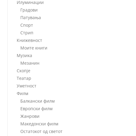
Илуминации
Градови
Патувања
Спорт
Стрип
Книжевност
Моите книги
Музика
Мезанин
Скопје
Театар
Уметност
Филм
Балкански филм
Европски филм
Жанрови
Македонски филм
Остатокот од светот