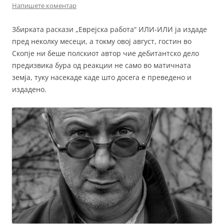
Напишете коментар
Збирката раскази „Еврејска работа“ ИЛИ-ИЛИ ја издаде
пред неколку месеци, а токму овој август, гостин во
Скопје ни беше полскиот автор чие дебитантско дело
предизвика бура од реакции не само во матичната
земја, туку насекаде каде што досега е преведено и
издадено.