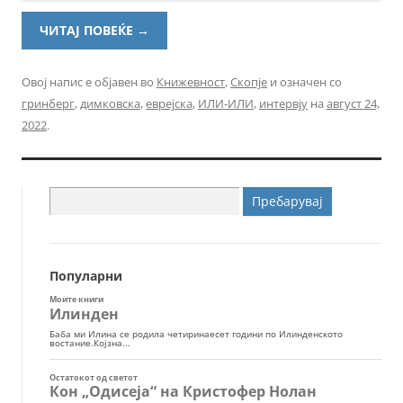
ЧИТАЈ ПОВЕЌЕ
→
Овој напис е објавен во
Книжевност
,
Скопје
и означен со
гринберг
,
димковска
,
еврејска
,
ИЛИ-ИЛИ
,
интервју
на
август 24,
2022
.
Пребарувај
за:
Популарни