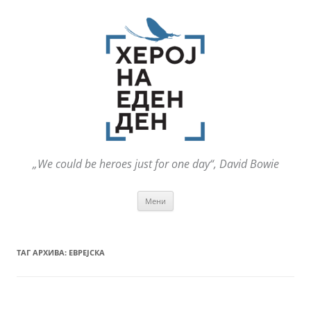
„We could be heroes just for one day“, David Bowie
Оди
Мени
на
содржината
ТАГ АРХИВА:
ЕВРЕЈСКА