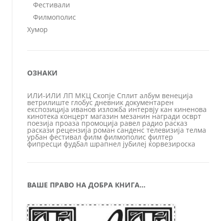
Фестивали
Филмополис
Хумор
ОЗНАКИ
ИЛИ-ИЛИ
ЛП
МКЦ
Скопје
Сплит
албум
венеција
ветрилиште
глобус
дневник
документарен
експозиција
иванов
изложба
интервју
кан
киненова
кинотека
концерт
магазин
мезанин
награди
осврт
поезија
проаза
промоција
равел
радио
расказ
раскази
рецензија
роман
санденс
телевизија
телма
урбан
фестивал
филм
филмополис
филтер
фипресци
фудбал
шрапнел
јубилеј
ќорвезироска
ВАШЕ ПРАВО НА ДОБРА КНИГА…