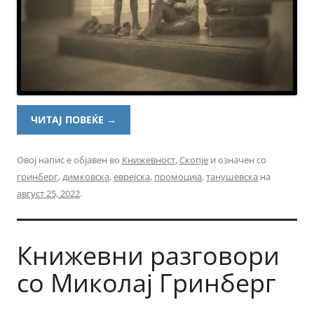
ЧИТАЈ ПОВЕЌЕ
→
Овој напис е објавен во
Книжевност
,
Скопје
и означен со
гринберг
,
димковска
,
еврејска
,
промоција
,
танушевска
на
август 25, 2022
.
Книжевни разговори
со Миколај Гринберг