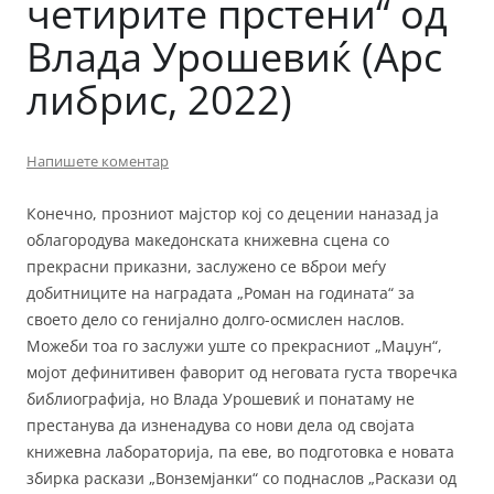
четирите прстени“ од
Влада Урошевиќ (Арс
либрис, 2022)
Напишете коментар
Конечно, прозниот мајстор кој со децении наназад ja
облагородува македонската книжевна сцена со
прекрасни приказни, заслужено се вброи меѓу
добитниците на наградата „Роман на годината“ за
своето дело со генијално долго-осмислен наслов.
Можеби тоа го заслужи уште со прекрасниот „Маџун“,
мојот дефинитивен фаворит од неговата густа творечка
библиографија, но Влада Урошевиќ и понатаму не
престанува да изненадува со нови дела од својата
книжевна лабораторија, па еве, во подготовка е новата
збирка раскази „Вонземјанки“ со поднаслов „Раскази од