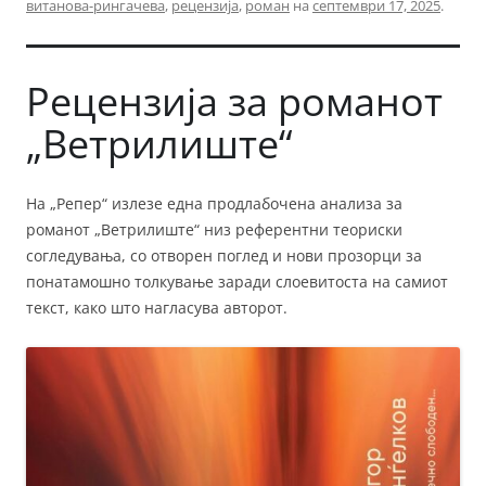
витанова-рингачева
,
рецензија
,
роман
на
септември 17, 2025
.
Рецензија за романот
„Ветрилиште“
На „Репер“ излезе една продлабочена анализа за
романот „Ветрилиште“ низ референтни теориски
согледувања, со отворен поглед и нови прозорци за
понатамошно толкување заради слоевитоста на самиот
текст, како што нагласува авторот.