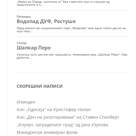
СКОРЕШНИ НАПИСИ
Илинден
Кон „Одисеја“ на Кристофер Нолан
Кон „Ден на разоткривање“ на Стивен Спилберг
„Коулун, заградениот град“ од Јана Узунова
Македонски анимиран филм