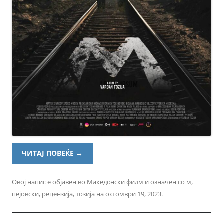
ЧИТАЈ ПОВЕЌЕ
→
Овој напис е објавен во
Македонски филм
и означен со
м
,
пејовски
,
рецензија
,
тозија
на
октомври 19, 2023
.