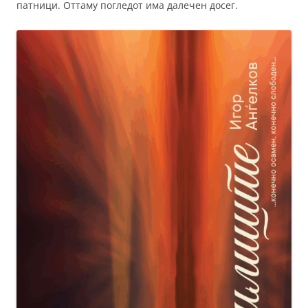
патници. Оттаму погледот има далечен досег.