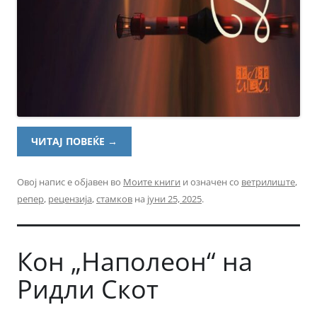
ЧИТАЈ ПОВЕЌЕ
→
Овој напис е објавен во
Моите книги
и означен со
ветрилиште
,
репер
,
рецензија
,
стамков
на
јуни 25, 2025
.
Кон „Наполеон“ на
Ридли Скот