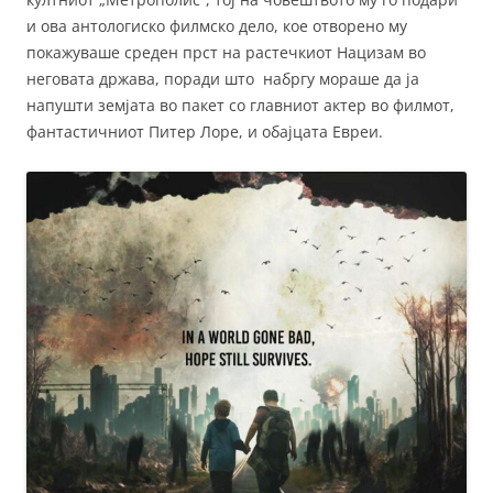
и ова антологиско филмско дело, кое отворено му
покажуваше среден прст на растечкиот Нацизам во
неговата држава, поради што набргу мораше да ја
напушти земјата во пакет со главниот актер во филмот,
фантастичниот Питер Лоре, и обајцата Евреи.