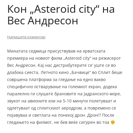
Кон „Asteroid city“ на
Вес Андресон
Напишете коментар
Минатата седмица присуствував на хрватската
премиера на новиот филм „Asteroid city“ на режисерот
Вес Андресон. Кај нас дистрибутерите се’ уште се во
длабока сиеста. Летното кино „Бачвице“ во Сплит беше
совршена платформа за гледање на едно вакво
специфично остварување на големиот екран, додека
паралелно ги слушате брановите на Јадранското море,
звукот на авионите кои на 5-10 минути полетуваат и
одлетуваат од сплитскиот аеродром, а повремено се
појавуваа и светлата на понекој дрон. Дрон!? После
гледањето на филмот, не бев веќе сигурен во тоа