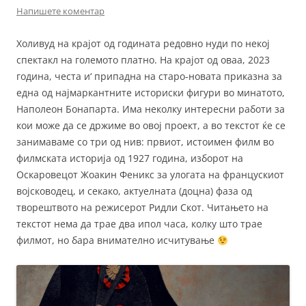
Напишете коментар
Холивуд на крајот од годината редовно нуди по некој
спектакл на големото платно. На крајот од оваа, 2023
година, честа и‘ припадна на старо-новата приказна за
една од најмаркантните историски фигури во минатото,
Наполеон Бонапарта. Има неколку интересни работи за
кои може да се држиме во овој проект, а во текстот ќе се
занимаваме со три од нив: првиот, истоимен филм во
филмската историја од 1927 година, изборот на
Оскаровецот Жоакин Феникс за улогата на францускиот
војсководец, и секако, актуелната (доцна) фаза од
творештвото на режисерот Ридли Скот. Читањето на
текстот нема да трае два ипол часа, колку што трае
филмот, но бара внимателно исчитување