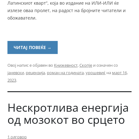
Латинскиот кварт“, која во издание на ИЛИ-ИЛИ ќе
излезе оваа пролет, на радост на бројните читатели и
обожаватели.
ЧИТАЈ ПОВЕЌЕ
→
Овој напис е објавен во
Книжевност
,
Скопје
и означен со
јаневски
,
рецензија
,
роман на годината
,
урошевиќ
на
март 16,
2023
.
Нескротлива енергија
од мозокот во срцето
1 одговор