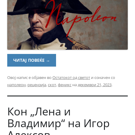
ЧИТАЈ ПОВЕЌЕ
→
Овој напис е објавен во
Остатокот од светот
и означен со
наполеон
,
рецензија
,
скот
,
феникс
на
декември 21, 2023
.
Кон „Лена и
Владимир“ на Игор
Алексов