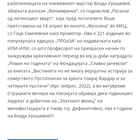
работилницата на книжевниот мајстор Влада Урошевиќ,
збирката раскази „Вонземјанки“, со поднаслов „Раскази
од латинскиот кварт“, која пред читателите беше
претставена на 18 април во киното „Фросина“ во МКЦ,
со Гоце Смилевски како промотор. Ова е 221 издание во
популарната едиција „ПРОаЗА“ на издавачката куќа
ИЛИ-ИЛИ, со што професорот на прекрасен начин го
заокружува креативниот период во кој ја доби наградата
„Роман на годината“ на Фондацијата „Славко Јаневски“
за книгата „Вистинита но не многу веројатна историја за
семејството Пустополски за куќата покрај Вардар и за
четирите прстени“ (Арс либрис, 2022), а во меѓувреме
Струшките вечери на поезијата објавија дека годинашен
лауреат и добитник на „Златниот венец“ на
манифестацијата е токму тој. Дефинитивно, ова е година
на Влада Урошевиќ!!!