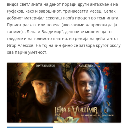
видоа светлината на денот поради други ангажмани на
Русјаков, како и завршниот, тринаесетти месец. Сепак,
добриот материјал секогаш наоѓа процеп во темнината.
Првиот расказ, или новела (ако сакаме жанровски да ја
тапиме), „Лена и Владимир“, деновиве можеме да го
гледаме и на големото платно, во режија на дебитантот
Игор Алексов. На тој начин фино се затвора кругот околу
ова парче уметност.