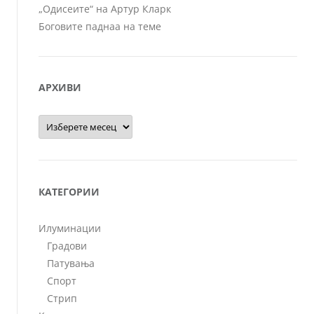
„Одисеите“ на Артур Кларк
Боговите паднаа на теме
АРХИВИ
Архиви
КАТЕГОРИИ
Илуминации
Градови
Патувања
Спорт
Стрип