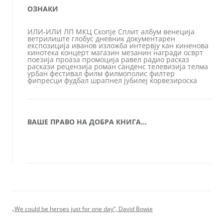
ОЗНАКИ
ИЛИ-ИЛИ
ЛП
МКЦ
Скопје
Сплит
албум
венеција
ветрилиште
глобус
дневник
документарен
експозиција
иванов
изложба
интервју
кан
киненова
кинотека
концерт
магазин
мезанин
награди
осврт
поезија
проаза
промоција
равел
радио
расказ
раскази
рецензија
роман
санденс
телевизија
телма
урбан
фестивал
филм
филмополис
филтер
фипресци
фудбал
шрапнел
јубилеј
ќорвезироска
ВАШЕ ПРАВО НА ДОБРА КНИГА…
„We could be heroes just for one day“, David Bowie