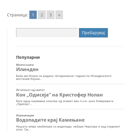
Страница:
1
2
3
»
Пребарувај
за:
Популарни