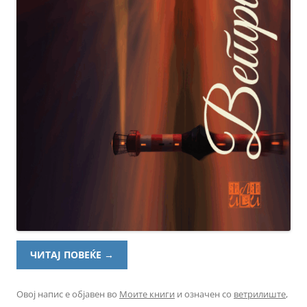
ЧИТАЈ ПОВЕЌЕ
→
Овој напис е објавен во
Моите книги
и означен со
ветрилиште
,