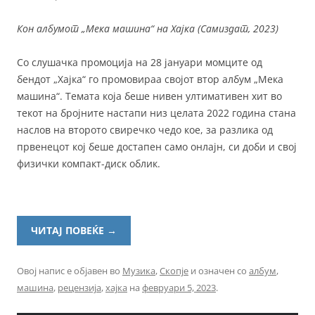
Кон албумот „Мека машина“ на Хајка (Самиздат, 2023)
Со слушачка промоција на 28 јануари момците од
бендот „Хајка“ го промовираа својот втор албум „Мека
машина“. Темата која беше нивен ултимативен хит во
текот на бројните настапи низ целата 2022 година стана
наслов на второто свиречко чедо кое, за разлика од
првенецот кој беше достапен само онлајн, си доби и свој
физички компакт-диск облик.
ЧИТАЈ ПОВЕЌЕ
→
Овој напис е објавен во
Музика
,
Скопје
и означен со
албум
,
машина
,
рецензија
,
хајка
на
февруари 5, 2023
.