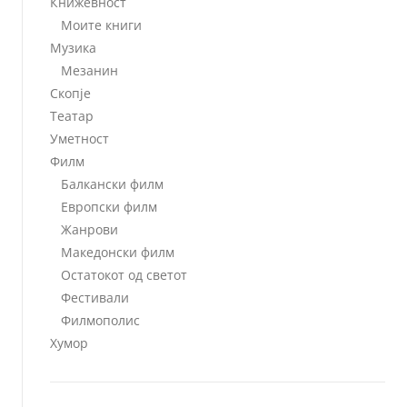
Книжевност
Моите книги
Музика
Мезанин
Скопје
Театар
Уметност
Филм
Балкански филм
Европски филм
Жанрови
Македонски филм
Остатокот од светот
Фестивали
Филмополис
Хумор