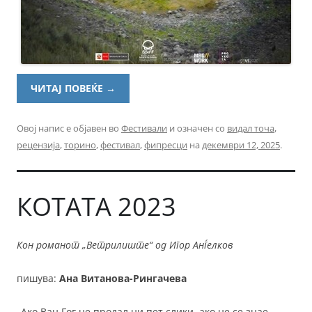
ЧИТАЈ ПОВЕЌЕ
→
Овој напис е објавен во
Фестивали
и означен со
видал точа
,
рецензија
,
торино
,
фестивал
,
фипресци
на
декември 12, 2025
.
КОТАТА 2023
Кон романот „Ветрилиште“ од Игор Анѓелков
пишува:
Ана Витанова-Рингачева
„Ако Ван Гог не продал ни пет слики, ако не се знае