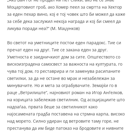
Моцартовиот гроб, ако Хомер пеел за смртта на Хектор
за еден пехар вино, кој е тој човек што би можел да каже
за себе дека заслужил некоја награда и кој би смеел да
ликува поради неа?“ (М. Маџунков)
Во светот на уметниците постои еден парадокс. Тие си
пречат еден на друг. Тие се закана еден за друг.
Уметноста е заедничкиот дом за сите. Општеството со
вискоизградена самосвест за важноста на културата, го
чува тој дом, го реставрира и ги заменува расипаните
светилки, за да не остане во мрак и незабележан за
минувачите. Но и мета за ограбувачите. Земајќи го в
раце „Ветрилиште“, најновиот роман на Игор Анѓелков,
на корицата забележав светилник. Од асоцијациите што
надоаѓаа, првата беше за светилникот како
најосамената градба поставена на стрмна карпа, високо
над морето. Силно удиран од ветровите таму горе, не
престанува да им биде патоказ на бродовите и нивните