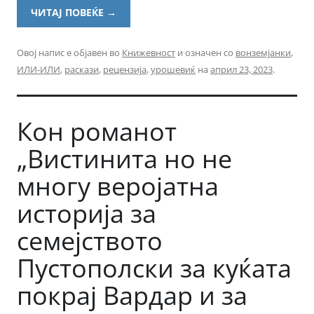
ЧИТАЈ ПОВЕЌЕ
→
Овој напис е објавен во
Книжевност
и означен со
вонземјанки
,
ИЛИ-ИЛИ
,
раскази
,
рецензија
,
урошевиќ
на
април 23, 2023
.
Кон романот
„Вистинита но не
многу веројатна
историја за
семејството
Пустополски за куќата
покрај Вардар и за