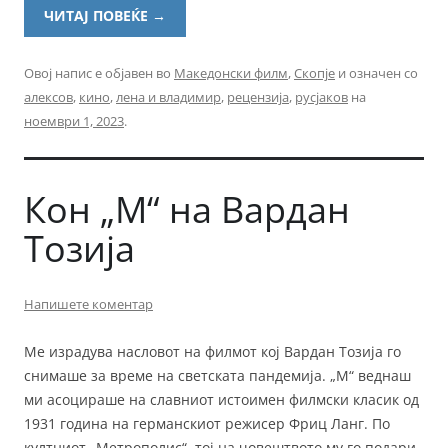
ЧИТАЈ ПОВЕЌЕ
→
Овој напис е објавен во
Македонски филм
,
Скопје
и означен со
алексов
,
кино
,
лена и владимир
,
рецензија
,
русјаков
на
ноември 1, 2023
.
Кон „М“ на Вардан
Тозија
Напишете коментар
Ме израдува насловот на филмот кој Вардан Тозија го
снимаше за време на светската пандемија. „М“ веднаш
ми асоцираше на славниот истоимен филмски класик од
1931 година на германскиот режисер Фриц Ланг. По
култниот „Метрополис“, тој на човештвото му го подари