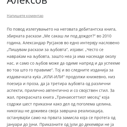
Напишете коментар
По повод излегувањето на неговата дебитантска книга,
збирката раскази „Ме сакаш ли под дождот?“ во 2010
година, Александар Русјаков во едно интервју насловено
„Пишувам раскази за љубовта“, изјави: „Често се
навраќам на љубовта, зашто неа ја има насекаде околу
нас, и само со љубов може да одиме напред и да успееме
во тоа што го правиме“. Тој и во следните изданија за
издавачката куќа „ИЛИ-ИЛИ“ продолжи книжевно, низ
поезија и проза, да ја третира љубовта од различни
аспекти, прилично автентично и со својствен стил. За
жал, прекрасната книга „Тринаесеттиот месец“ која
содржи шест приказни како дел од поголема целина,
никогаш не доживеа своја завршна реализација,
останувајќи само на првата замисла која се протега од
јануари до јуни. Приказните од јули до декември не ја