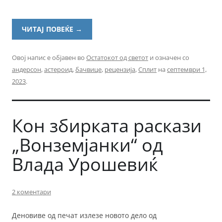
ЧИТАЈ ПОВЕЌЕ
→
Овој напис е објавен во
Остатокот од светот
и означен со
андерсон
,
астероид
,
бачвице
,
рецензија
,
Сплит
на
септември 1,
2023
.
Кон збирката раскази
„Вонземјанки“ од
Влада Урошевиќ
2 коментари
Деновиве од печат излезе новото дело од