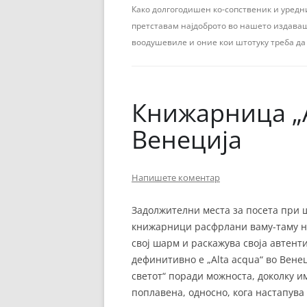
ЕВРОПСКИ ФИЛМ
Како долгогодишен ко-сопственик и уредни
претставам најдоброто во нашето издавашт
ОСТАТОКОТ ОД СВЕТО
воодушевиле и оние кои штотуку треба да 
ЖАНРОВИ
ФЕСТИВАЛИ
Книжарница „A
ФИЛМОПОЛИС
Венеција
Напишете коментар
Задолжителни места за посета при ш
книжарници расфрлани ваму-таму ни
свој шарм и раскажува своја автент
дефинитивно е „Alta acqua“ во Вене
светот“ поради можноста, доколку им
поплавена, односно, кога настапува 