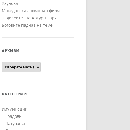
Узунова
Македонски анимиран филм
„Одисеите“ на Артур Кларк
Боговите паднаа на теме
АРХИВИ
Архиви
КАТЕГОРИИ
Илуминации
Градови
Патувања