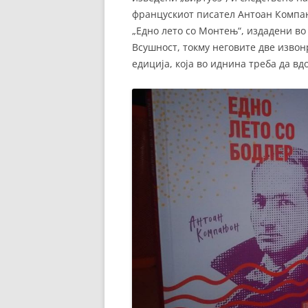
францускиот писател Антоан Компањо
„Едно лето со Монтењ“, издадени во
Всушност, токму неговите две изво
едиција, која во иднина треба да вд