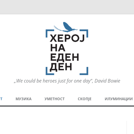
„We could be heroes just for one day“, David Bowie
Оди
на
Т
МУЗИКА
УМЕТНОСТ
СКОПЈЕ
ИЛУМИНАЦИИ
содржината
МЕЗАНИН
СТРИП
ГРА
ТЕАТАР
ПАТ