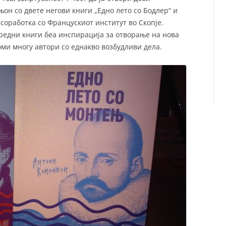
н со двете негови книги „Едно лето со Бодлер“ и
 соработка со Францускиот институт во Скопје.
нредни книги беа инспирација за отворање на нова
оми многу автори со еднакво возбудливи дела.