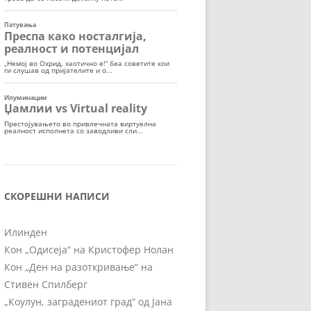
СКОРЕШНИ НАПИСИ
Илинден
Кон „Одисеја“ на Кристофер Нолан
Кон „Ден на разоткривање“ на
Стивен Спилберг
„Коулун, заградениот град“ од Јана