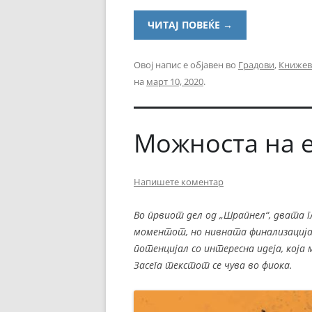
ЧИТАЈ ПОВЕЌЕ
→
Овој напис е објавен во
Градови
,
Книжев
на
март 10, 2020
.
Можноста на 
Напишете коментар
Во првиот дел од „Шрапнел“, двата 
моментот, но нивната финализација е
потенцијал со интересна идеја, која 
Засега текстот се чува во фиока.