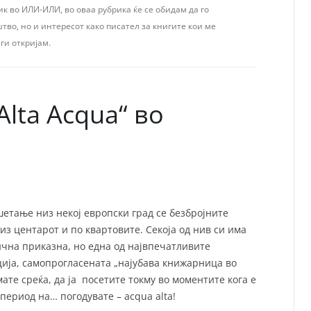
СП
к во ИЛИ-ИЛИ, во оваа рубрика ќе се обидам да го
во, но и интересот како писател за книгите кои ме
Т
ХУ
ги откријам.
lta Acqua“ во
етање низ некој европски град се безбројните
з центарот и по квартовите. Секоја од нив си има
ична приказна, но една од највпечатливите
ција, самопрогласената „најубава книжарница во
ате среќа, да ја посетите токму во моментите кога е
период на… погодувате – acqua alta!