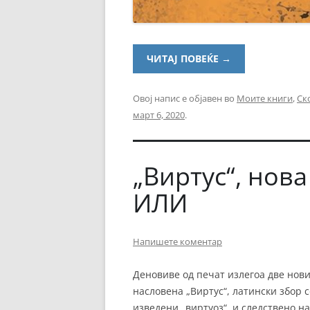
ЧИТАЈ ПОВЕЌЕ
→
Овој напис е објавен во
Моите книги
,
Ск
март 6, 2020
.
„Виртус“, нов
ИЛИ
Напишете коментар
Деновиве од печат излегоа две нов
насловена „Виртус“, латински збор с
изведени „виртуоз“, и следствено на 