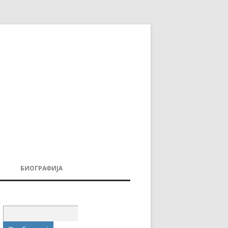
БИОГРАФИЈА
ДОВИ
МОИТЕ КНИГИ
УВАЊА
Пребарувај
за: