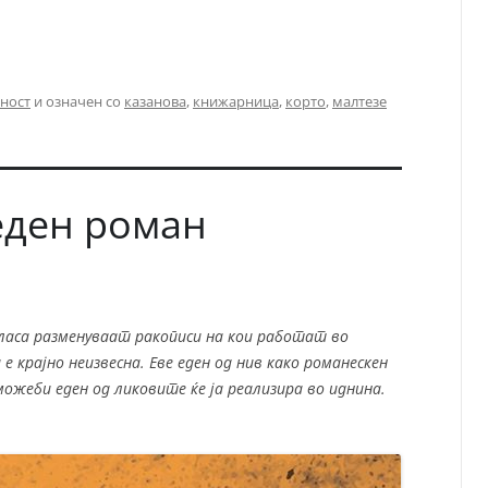
ност
и означен со
казанова
,
книжарница
,
корто
,
малтезе
еден роман
гласа разменуваат ракописи на кои работат во
 крајно неизвесна. Еве еден од нив како романескен
можеби еден од ликовите ќе ја реализира во иднина.