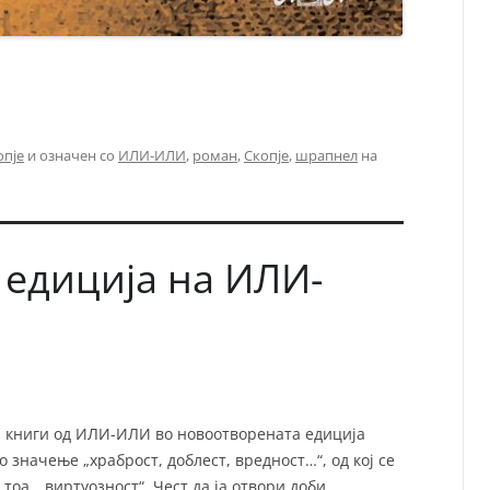
опје
и означен со
ИЛИ-ИЛИ
,
роман
,
Скопје
,
шрапнел
на
а едиција на ИЛИ-
и книги од ИЛИ-ИЛИ во новоотворената едиција
о значење „храброст, доблест, вредност…“, од кој се
тоа, „виртуозност“. Чест да ја отвори доби