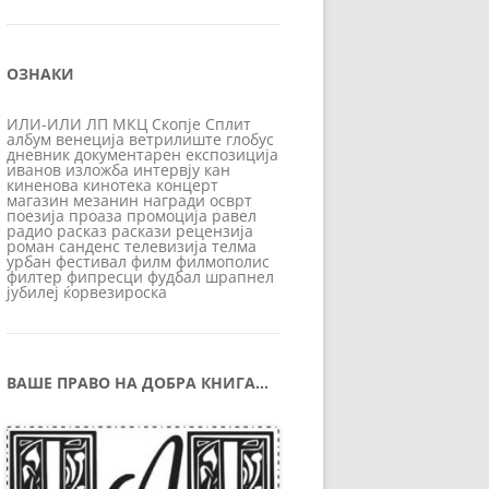
ОЗНАКИ
ИЛИ-ИЛИ
ЛП
МКЦ
Скопје
Сплит
албум
венеција
ветрилиште
глобус
дневник
документарен
експозиција
иванов
изложба
интервју
кан
киненова
кинотека
концерт
магазин
мезанин
награди
осврт
поезија
проаза
промоција
равел
радио
расказ
раскази
рецензија
роман
санденс
телевизија
телма
урбан
фестивал
филм
филмополис
филтер
фипресци
фудбал
шрапнел
јубилеј
ќорвезироска
ВАШЕ ПРАВО НА ДОБРА КНИГА…