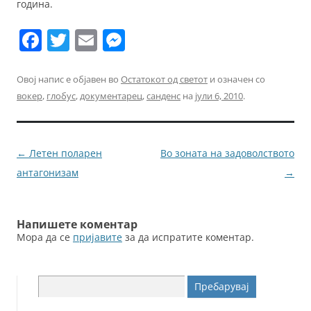
година.
F
T
E
M
a
w
m
e
c
itt
ai
ss
Овој напис е објавен во
Остатокот од светот
и означен со
вокер
,
глобус
,
документарец
,
санденс
на
јули 6, 2010
.
e
er
l
e
b
n
o
g
Навигација
←
Летен поларен
Во зоната на задоволството
o
er
за
антагонизам
→
k
написи
Напишете коментар
Мора да се
пријавите
за да испратите коментар.
Пребарувај
за: