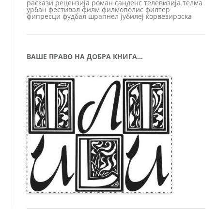
раскази
рецензија
роман
санденс
телевизија
телма
урбан
фестивал
филм
филмополис
филтер
фипресци
фудбал
шрапнел
јубилеј
ќорвезироска
ВАШЕ ПРАВО НА ДОБРА КНИГА…