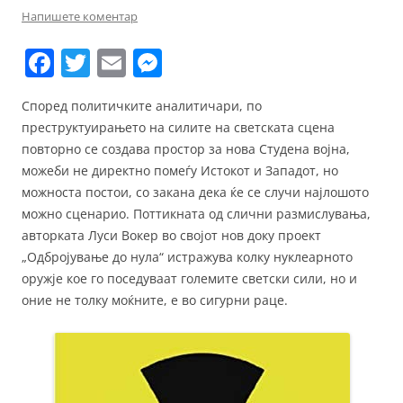
Напишете коментар
F
T
E
M
a
w
m
e
Според политичките аналитичари, по
c
itt
ai
ss
преструктуирањето на силите на светската сцена
e
er
l
e
повторно се создава простор за нова Студена војна,
b
n
можеби не директно помеѓу Истокот и Западот, но
можноста постои, со закана дека ќе се случи најлошото
o
g
можно сценарио. Поттикната од слични размислувања,
o
er
авторката Луси Вокер во својот нов доку проект
k
„Одбројување до нула“ истражува колку нуклеарното
оружје кое го поседуваат големите светски сили, но и
оние не толку моќните, е во сигурни раце.