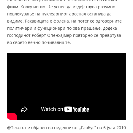
филм. Колку истиот ќе успее да издејствува разумно
повлекување на нуклеарниот арсенал останува да
видиме. Ракавицата е фрлена, на потег се одговорните
политичари и функционери по ова прашање, додека
господинот Роберт Опенхајмер повторно се превртува
во своето вечно почивалиште.
@Текстот е објавен во неделникот „Глобус“ на 6 јули 2010