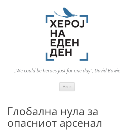
„We could be heroes just for one day“, David Bowie
Оди
Мени
на
содржината
Глобална нула за
опасниот арсенал