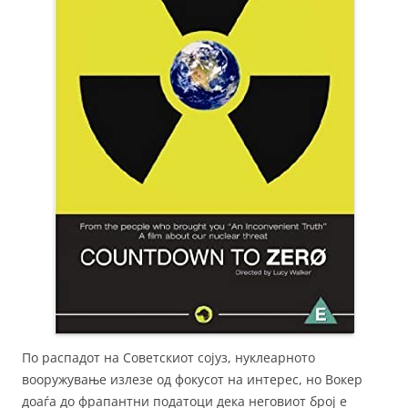
По распадот на Советскиот сојуз, нуклеарното
вооружување излезе од фокусот на интерес, но Вокер
доаѓа до фрапантни податоци дека неговиот број е