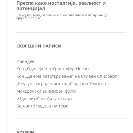
СКОРЕШНИ НАПИСИ
Илинден
Кон „Одисеја“ на Кристофер Нолан
Кон „Ден на разоткривање“ на Стивен Спилберг
„Коулун, заградениот град“ од Јана Узунова
Македонски анимиран филм
„Одисеите“ на Артур Кларк
Боговите паднаа на теме
АРХИВИ