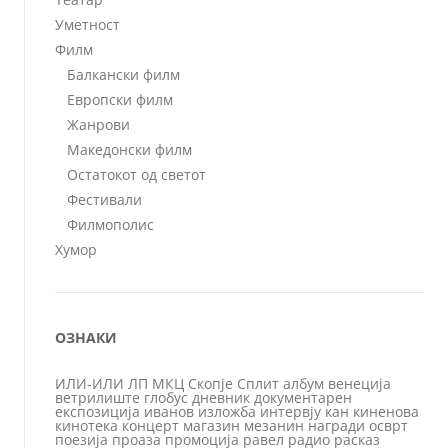
Уметност
Филм
Балкански филм
Европски филм
Жанрови
Македонски филм
Остатокот од светот
Фестивали
Филмополис
Хумор
ОЗНАКИ
ИЛИ-ИЛИ
ЛП
МКЦ
Скопје
Сплит
албум
венеција
ветрилиште
глобус
дневник
документарен
експозиција
иванов
изложба
интервју
кан
киненова
кинотека
концерт
магазин
мезанин
награди
осврт
поезија
проаза
промоција
равел
радио
расказ