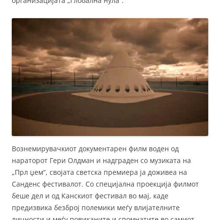
организацијата „Глобална нула“.
Вознемирувачкиот документарен филм воден од
нараторот Гери Олдман и надграден со музиката на
„Прл џем“, својата светска премиера ја доживеа на
Санденс фестивалот. Со специјална проекција филмот
беше дел и од Канскиот фестивал во мај, каде
предизвика безброј полемики меѓу влијателните
личности и меѓу повиканите и спомнатите во самиот