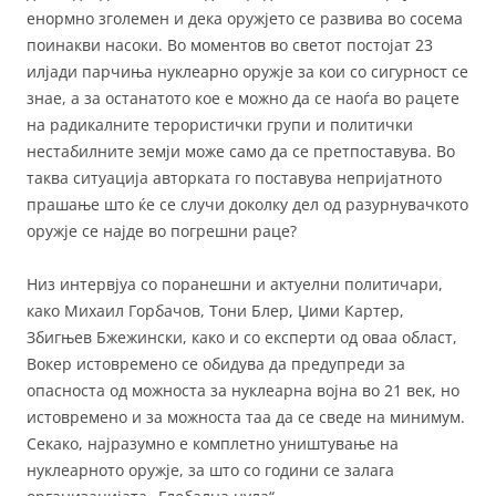
енормно зголемен и дека оружјето се развива во сосема
поинакви насоки. Во моментов во светот постојат 23
илјади парчиња нуклеарно оружје за кои со сигурност се
знае, а за останатото кое е можно да се наоѓа во рацете
на радикалните терористички групи и политички
нестабилните земји може само да се претпоставува. Во
таква ситуација авторката го поставува непријатното
прашање што ќе се случи доколку дел од разурнувачкото
оружје се најде во погрешни раце?
Низ интервјуа со поранешни и актуелни политичари,
како Михаил Горбачов, Тони Блер, Џими Картер,
Збигњев Бжежински, како и со експерти од оваа област,
Вокер истовремено се обидува да предупреди за
опасноста од можноста за нуклеарна војна во 21 век, но
истовремено и за можноста таа да се сведе на минимум.
Секако, најразумно е комплетно уништување на
нуклеарното оружје, за што со години се залага