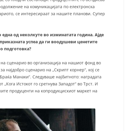
продолжение на комуникацијата по електронска
ариото, се интересираат за нашите планови. Супер
о една од неколкуте во изминатата година. Ајде
 приказната успеа да ги воодушеви ценетите
во подготовка?
 на сценарио во организација на нашиот фонд во
за најдобро сценарио на „Скрипт корнер“, кој се
„Браќа Манаки“. Следуваше најбитното: наградата
 „Кога Истокот го сретнува Западот“ во Трст. И
ките продуценти на копродукцискиот маркет на