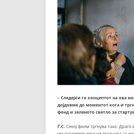
– Следејќи го концептот на ова и
дојдовме до моментот кога и трг
фонд и зеленото светло за стартув
Ѓ.С.
Секој филм тргнува така. Драго 
им покажеме дека не згрешија со ни