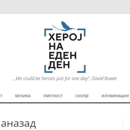
„We could be heroes just for one day“, David Bowie
Оди
на
Т
МУЗИКА
УМЕТНОСТ
СКОПЈЕ
ИЛУМИНАЦИИ
содржината
МЕЗАНИН
СТРИП
ГРА
аназад
ТЕАТАР
ПАТ