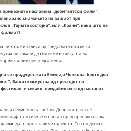
ва приказната насловена „дебитантски филм“.
е планирано снимањето на вашиот прв
лов „Тајната состојка“, или „Крани“, како што на
а филмот?
 летото. Сè зависи од средствата што ќе ги
ѓутоа би сакале да снимаме во август и во
 зрело, а ние сме подготвени.
дно со продуцентката Емилија Чочкова, бевте дел
кет“. Вашите искуства од престојот на
естивал, и секако, придобивките од настапот
але и бевме многу среќни. Дополнително нè
оминацијата значеше и настап пред преполна сала
оравме да го претставиме проектот. Тоа ни донесе
ше со плодни состаноци. Продуцентите го бендисаа