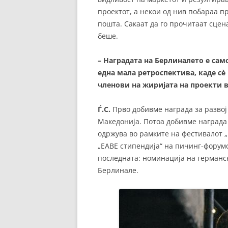
проектот, а некои од нив побараа 
пошта. Сакаат да го прочитаат сцен
беше.
– Наградата на Берлиналето е сам
една мала ретроспектива, каде сè
членови на жиријата на проекти 
Ѓ.С.
Прво добивме награда за развој
Македонија. Потоа добивме награда 
одржува во рамките на фестивалот 
„ЕАВЕ стипендија“ на пичинг-форумот
последната: номинација на германс
Берлинале.