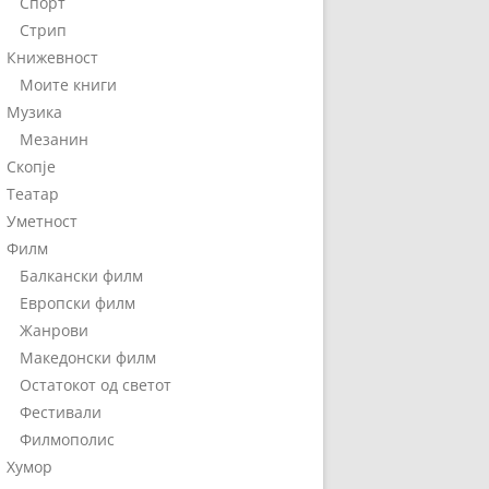
Спорт
Стрип
Книжевност
Моите книги
Музика
Мезанин
Скопје
Театар
Уметност
Филм
Балкански филм
Европски филм
Жанрови
Македонски филм
Остатокот од светот
Фестивали
Филмополис
Хумор