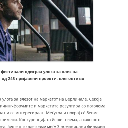
 фестивали одиграа улога за влез на
од 245 пријавени проекти, влеговте во
 улога за влезот на маркетот на Берлинале. Секоја
 пичинг-форумите и маркетите резултира со поголема
аат и се интересираат. Меѓутоа и покрај сè бевме
примени. Конкуренцијата беше голема, а како што
онус беше што влеговме меѓу 3 номинирани филмови