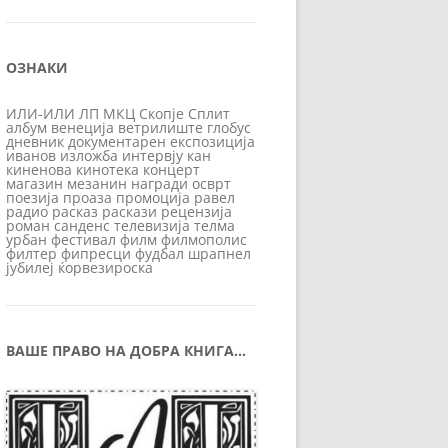
ОЗНАКИ
ИЛИ-ИЛИ
ЛП
МКЦ
Скопје
Сплит
албум
венеција
ветрилиште
глобус
дневник
документарен
експозиција
иванов
изложба
интервју
кан
киненова
кинотека
концерт
магазин
мезанин
награди
осврт
поезија
проаза
промоција
равел
радио
расказ
раскази
рецензија
роман
санденс
телевизија
телма
урбан
фестивал
филм
филмополис
филтер
фипресци
фудбал
шрапнел
јубилеј
ќорвезироска
ВАШЕ ПРАВО НА ДОБРА КНИГА…