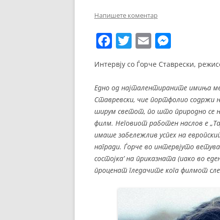
ЕВРОПСКИ ФИЛМ
Напишете коментар
ОСТАТОКОТ ОД СВЕТО
F
T
E
M
ЖАНРОВИ
a
w
m
e
Интервју со Ѓорче Ставрески, режис
ФЕСТИВАЛИ
c
itt
ai
ss
e
er
l
e
ФИЛМОПОЛИС
Едно од најталентираните имиња меѓ
b
n
Ставревски, чие портфолио содржи 
ширум светот, по што природно се
o
g
филм. Неговиот работен наслов е „Та
o
er
имаше забележлив успех на европски
k
награди. Ѓорче во интервјуто ветува
состојка’ на приказната (иако во еде
проценат гледачите кога филмот сле