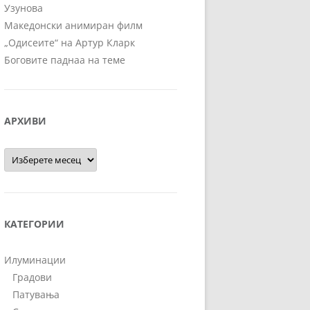
Узунова
Македонски анимиран филм
„Одисеите“ на Артур Кларк
Боговите паднаа на теме
АРХИВИ
Архиви
КАТЕГОРИИ
Илуминации
Градови
Патувања