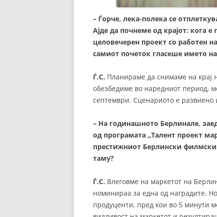
– Ѓорче, лека-полека се отплетку
Ајде да почнеме од крајот: кога 
целовечерен проект со работен нас
самиот почеток гласеше името н
Ѓ.С.
Планираме да снимаме на крај на
обезбедиме во наредниот период, ме
септември. Сценариото е развиено и
– На годинашното Берлинале, зае
од програмата „Талент проект мар
престижниот Берлински филмски ф
таму?
Ѓ.С.
Влеговме на маркетот на Берлин
номинираа за една од наградите. Н
продуценти, пред кои во 5 минути м
видливост на маркетот и резултира