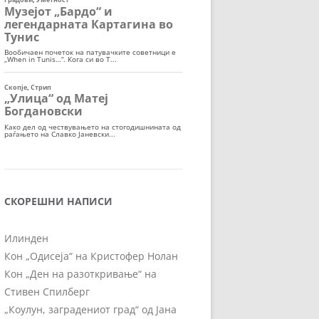
СКОРЕШНИ НАПИСИ
Илинден
Кон „Одисеја“ на Кристофер Нолан
Кон „Ден на разоткривање“ на
Стивен Спилберг
„Коулун, заградениот град“ од Јана