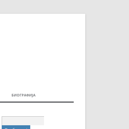
БИОГРАФИЈА
ДОВИ
МОИТЕ КНИГИ
УВАЊА
Пребарувај
за: