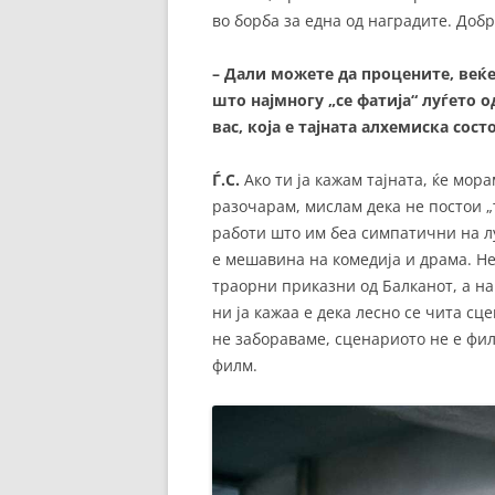
во борба за една од наградите. Доб
– Дали можете да процените, веќе
што најмногу „се фатија“ луѓето 
вас, која е тајната алхемиска сост
Ѓ.С.
Ако ти ја кажам тајната, ќе мора
разочарам, мислам дека не постои „
работи што им беа симпатични на лу
е мешавина на комедија и драма. Не
траорни приказни од Балканот, а н
ни ја кажаа е дека лесно се чита сц
не забораваме, сценариото не е фил
филм.