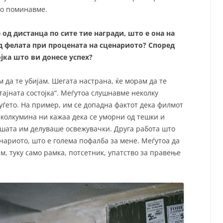
ро поминавме.
 од дистанца по сите тие награди, што е она на
од фелата при процената на сценариото? Според
ојка што ви донесе успех?
м да те убијам. Шегата настрана, ќе морам да те
тајната состојка“. Меѓутоа слушнавме неколку
ѓето. На пример, им се допадна фактот дека филмот
колкумина ни кажаа дека се уморни од тешки и
ашата им делуваше освежувачки. Друга работа што
енариото, што е голема пофалба за мене. Меѓутоа да
м, туку само рамка, потсетник, упатство за правење