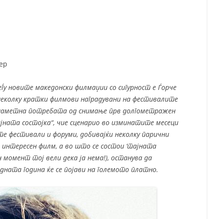
СП
Т
ХУ
ер
у новите македонски филмаџии со сигурност е Ѓорче
неколку кратки филмови наградувани на фестивалите
 наметна потребата од снимање прв долгометражен
јната состојка“, чие сценарио во изминатите месеци
те фестивали и форуми, добивајќи неколку парични
 интересен филм, а во што се состои ‘тајната
н момент тој вели дека ја нема!), останува да
дната година ќе се појави на големото платно.