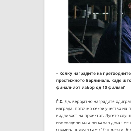
– Колку наградите на претходните
престижното Берлинале, каде што 
финалниот избор од 10 филма?
Ѓ.С.
Да, веројатно наградите одиграа
награда, поточно секое учество на
видливост на проектот. Луѓето слуш
изненадени кога ни кажаа дека сме 
спомна, примаа само 10 проекти. Б