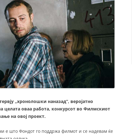
нтервју „хронолошки наназад“, веројатно
на целата оваа работа, конкурсот во Филмскиот
ање на овој проект.
ми е што Фондот го поддржа филмот и се надевам ќе
вната одлука.