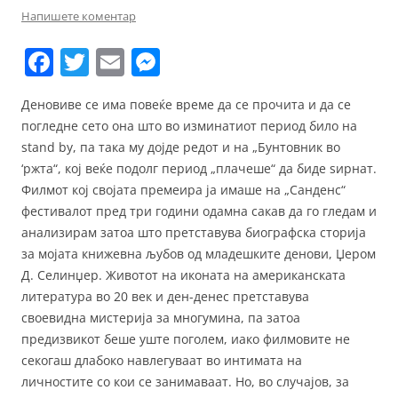
Напишете коментар
F
T
E
M
a
w
m
e
Деновиве се има повеќе време да се прочита и да се
c
itt
ai
ss
погледне сето она што во изминатиот период било на
e
er
l
e
stand by, па така му дојде редот и на „Бунтовник во
b
n
‘ржта“, кој веќе подолг период „плачеше“ да биде ѕирнат.
Филмот кој својата премеира ја имаше на „Санденс“
o
g
фестивалот пред три години одамна сакав да го гледам и
o
er
анализирам затоа што претставува биографска сторија
k
за мојата книжевна љубов од младешките денови, Џером
Д. Селинџер. Животот на иконата на американската
литература во 20 век и ден-денес претставува
своевидна мистерија за многумина, па затоа
предизвикот беше уште поголем, иако филмовите не
секогаш длабоко навлегуваат во интимата на
личностите со кои се занимаваат. Но, во случајов, за