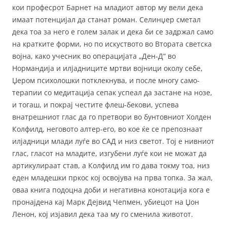
кои професрот Барнет на младиот автор му вели дека
имаат потенцијал да станат роман. Селинџер сметал
дека тоа за него е голем залак и дека би се задржал само
на кратките форми, но по искуството во Втората светска
војна, како учесник во операцијата „Ден-Д“ во
Нормандија и илјадниците мртви војници околу себе,
Џером психолошки потклекнува, и после многу само-
терапии со медитација сепак успеал да застане на нозе,
и тогаш, и покрај честите флеш-бекови, успева
внатрешниот глас да го претвори во бунтовниот Холден
Колфилд, неговото алтер-его, во кое ќе се препознаат
илјадници млади луѓе во САД и низ светот. Тој е нивниот
глас, гласот на младите, изгубени луѓе кои не можат да
артикулираат став, а Колфилд им го дава токму тоа, низ
еден младешки пркос кој освојува на прва топка. За жал,
оваа книга подоцна доби и негативна конотација кога е
пронајдена кај Марк Дејвид Чепмен, убиецот на Џон
Ленон, кој изјавил дека таа му го сменила животот.