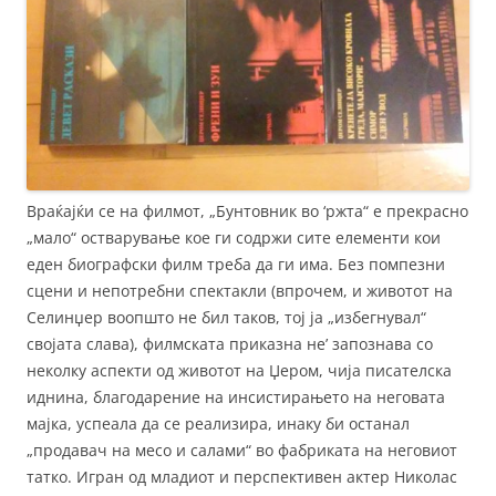
Враќајќи се на филмот, „Бунтовник во ‘ржта“ е прекрасно
„мало“ остварување кое ги содржи сите елементи кои
еден биографски филм треба да ги има. Без помпезни
сцени и непотребни спектакли (впрочем, и животот на
Селинџер воопшто не бил таков, тој ја „избегнувал“
својата слава), филмската приказна не’ запознава со
неколку аспекти од животот на Џером, чија писателска
иднина, благодарение на инсистирањето на неговата
мајка, успеала да се реализира, инаку би останал
„продавач на месо и салами“ во фабриката на неговиот
татко. Игран од младиот и перспективен актер Николас