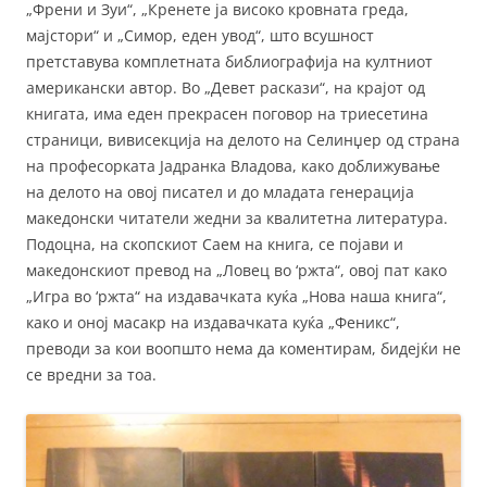
„Френи и Зуи“, „Кренете ја високо кровната греда,
мајстори“ и „Симор, еден увод“, што всушност
претставува комплетната библиографија на култниот
американски автор. Во „Девет раскази“, на крајот од
книгата, има еден прекрасен поговор на триесетина
страници, вивисекција на делото на Селинџер од страна
на професорката Јадранка Владова, како доближување
на делото на овој писател и до младата генерација
македонски читатели жедни за квалитетна литература.
Подоцна, на скопскиот Саем на книга, се појави и
македонскиот превод на „Ловец во ‘ржта“, овој пат како
„Игра во ‘ржта“ на издавачката куќа „Нова наша книга“,
како и оној масакр на издавачката куќа „Феникс“,
преводи за кои воопшто нема да коментирам, бидејќи не
се вредни за тоа.