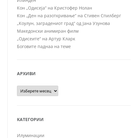
Илинден
Кон „Одисеја“ на Кристофер Нолан
Кон „Ден на разоткривање“ на Стивен Спилберг
„Коулун, заградениот град“ од Јана Узунова
Македонски анимиран филм
„Одисеите“ на Артур Кларк
Боговите паднаа на теме
АРХИВИ
Архиви
КАТЕГОРИИ
Илуминации