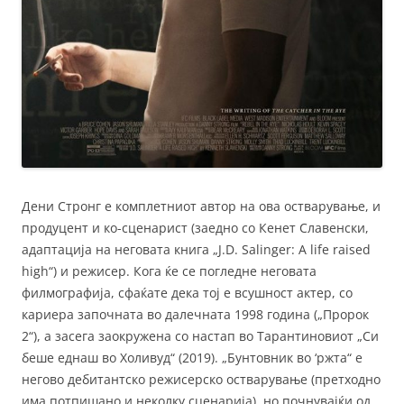
Дени Стронг е комплетниот автор на ова остварување, и
продуцент и ко-сценарист (заедно со Кенет Славенски,
адаптација на неговата книга „J.D. Salinger: A life raised
high“) и режисер. Кога ќе се погледне неговата
филмографија, сфаќате дека тој е всушност актер, со
кариера започната во далечната 1998 година („Пророк
2“), а засега заокружена со настап во Тарантиновиот „Си
беше еднаш во Холивуд“ (2019). „Бунтовник во ‘ржта“ е
негово дебитантско режисерско остварување (претходно
има потпишано и неколку сценарија), но почнувајќи од