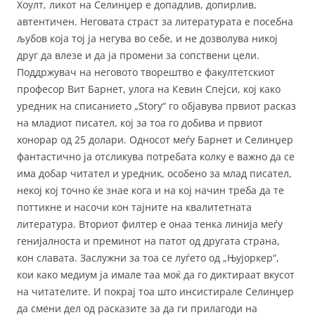
Хоулт, ликот на Селинџер е допадлив, допирлив,
автентичен. Неговата страст за литературата е посебна
љубов која тој ја негува во себе, и не дозволува никој
друг да влезе и да ја промени за сопствени цели.
Поддржувач на неговото творештво е факултетскиот
професор Вит Барнет, улога на Кевин Спејси, кој како
уредник на списанието „Story“ го објавува првиот расказ
на младиот писател, кој за тоа го добива и првиот
хонорар од 25 долари. Односот меѓу Барнет и Селинџер
фантастично ја отсликува потребата колку е важно да се
има добар читател и уредник, особено за млад писател,
некој кој точно ќе знае кога и на кој начин треба да те
поттикне и насочи кон тајните на квалитетната
литература. Вториот филтер е онаа тенка линија меѓу
генијалноста и преминот на патот од другата страна,
кон славата. Заслужни за тоа се луѓето од „Њујоркер“,
кои како медиум ја имале таа моќ да го диктираат вкусот
на читателите. И покрај тоа што инсистирале Селинџер
да смени дел од расказите за да ги прилагоди на