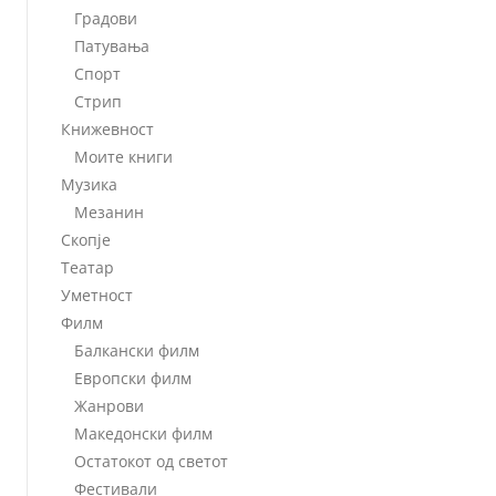
Градови
Патувања
Спорт
Стрип
Книжевност
Моите книги
Музика
Мезанин
Скопје
Театар
Уметност
Филм
Балкански филм
Европски филм
Жанрови
Македонски филм
Остатокот од светот
Фестивали