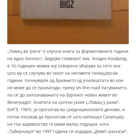
„Ловец во ‘ржта“ е клучна книга за формативните години
на една личност, бидејќи главниот лик, Холден Колфилд,
е 16-годишен момак кој отворено зборува за сето она
што му се случува во текот на неговите тинејџерски
години, почнувајќи од бркањето од училиштата во кои
не може да се прилагоди, преку on-the-road патувањето,
па се’ до запознавањето на бурниот ноќен живот во
Велеградот. Книгата на српски јазик („Ловац у ражи“,
БИГЗ, 1987) ја прочитав во средношколските денови, и
потоа посакав да прочитам се’ што напишал Селинџер,
но тоа задоволство го имав малку подоцна, кога
„Табернакул“ во 1997 година ги издадоа „Девет раскази“,