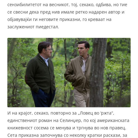
сензибилитетот на весникот, тој, секако, одбива, но тие
се свесни дека пред нив имале ретко надарен автор и
објавувајќи ги неговите приказни, го креваат на
заслужениот пиедестал.
И на крајот, секако, повторно за „Ловец во ‘ржта“,
единствениот роман на Селинџер, по кој американската
книжевност сосема се менува и тргнува во нов правец.
Сета приказна започнува со неколку кратки раскази, за