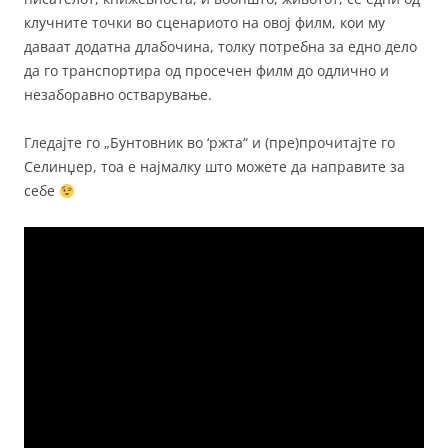
клучните точки во сценариото на овој филм, кои му
даваат додатна длабочина, толку потребна за едно дело
да го транспортира од просечен филм до одлично и
незаборавно остварување.
Гледајте го „Бунтовник во ‘ржта“ и (пре)прочитајте го
Селинџер, тоа е најмалку што можете да направите за
себе