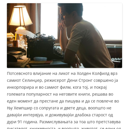
Потсевсното влијание на ликот на Холден Колфилд врз
самиот Селинџер, режисерот Дени Стронг совршено ja
инкорпорира и во самиот филм, кога тој, и покрај
големата популарност на неговите книги, решава во
еден момент да престане да пишува и да се повлече во
Њу Хемпшир со сопругата и двете деца, воопшто не
давајќи интервјуа, и доживувајќи длабока старост од
дури 91 година. Размислувањата за тоа што претставува
писателот, книжевноста, и воопшто, животот, се едни од