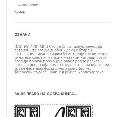
Филмополис
Хумор
ОЗНАКИ
ИЛИ-ИЛИ
ЛП
МКЦ
Скопје
Сплит
албум
венеција
ветрилиште
глобус
дневник
документарен
експозиција
иванов
изложба
интервју
кан
киненова
кинотека
концерт
магазин
мезанин
награди
осврт
поезија
проаза
промоција
равел
радио
расказ
раскази
рецензија
роман
санденс
телевизија
телма
урбан
фестивал
филм
филмополис
филтер
фипресци
фудбал
шрапнел
јубилеј
ќорвезироска
ВАШЕ ПРАВО НА ДОБРА КНИГА…