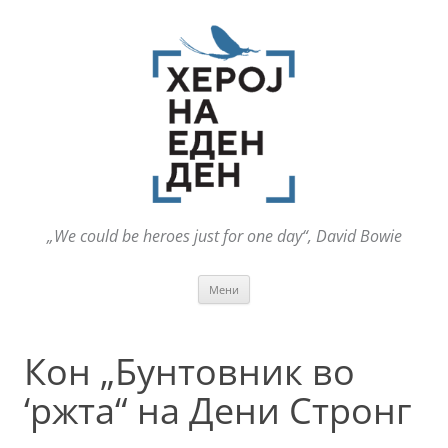
„We could be heroes just for one day“, David Bowie
Оди
Мени
на
содржината
Кон „Бунтовник во
‘ржта“ на Дени Стронг