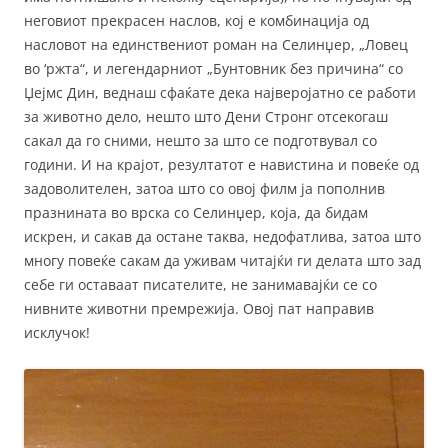
неговиот прекрасен наслов, кој е комбинација од
насловот на единствениот роман на Селинџер, „Ловец
во ‘ржта“, и легендарниот „Бунтовник без причина“ со
Џејмс Дин, веднаш сфаќате дека најверојатно се работи
за животно дело, нешто што Дени Стронг отсекогаш
сакал да го сними, нешто за што се подготвувал со
години. И на крајот, резултатот е навистина и повеќе од
задоволителен, затоа што со овој филм ја пополнив
празнината во врска со Селинџер, која, да бидам
искрен, и сакав да остане таква, недофатлива, затоа што
многу повеќе сакам да уживам читајќи ги делата што зад
себе ги оставаат писателите, не занимавајќи се со
нивните животни премрежија. Oвој пат направив
исклучок!