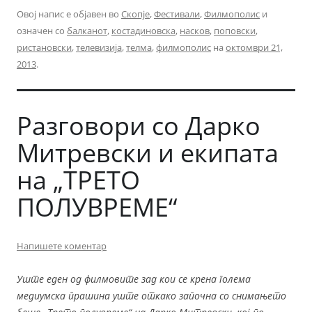
Овој напис е објавен во
Скопје
,
Фестивали
,
Филмополис
и
означен со
балканот
,
костадиновска
,
насков
,
поповски
,
ристановски
,
телевизија
,
телма
,
филмополис
на
октомври 21,
2013
.
Разговори со Дарко
Митревски и екипата
на „ТРЕТО
ПОЛУВРЕМЕ“
Напишете коментар
Уште еден од филмовите зад кои се крена голема
медиумска прашина уште откако започна со снимањето