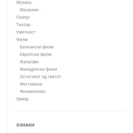
Музика
Мезанин
Скопје
Театар
Уметност
Филм
Балкански филм
Европски филм
Жанрови
Македонски филм
Остатокот од светот
Фестивали
Филмополис
Хумор
ОЗНАКИ