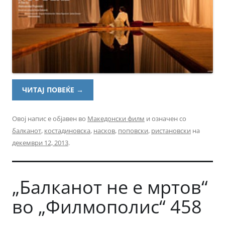
ЧИТАЈ ПОВЕЌЕ
→
Овој напис е објавен во
Македонски филм
и означен со
балканот
,
костадиновска
,
насков
,
поповски
,
ристановски
на
декември 12, 2013
.
„Балканот не е мртов“
во „Филмополис“ 458