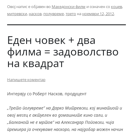
Овој напис е објавен во
Македонски филм
и означен со
коцев
,
митревски
,
насков
,
полувреме
,
трето
на
ноември 12, 2012
.
Еден човек + два
филма = задоволство
на квадрат
Напишете коментар
Интервју со Роберт Насков, продуцент
„
Трето полувреме”
на Дарко Митревски, кој минатиот и
овој месец е актуелен во домашните кино сали, и
„
Балканот не е мртов”
на Александар Поповски, чија
премиера ја очекуваме наскоро, на најдобар можен начин