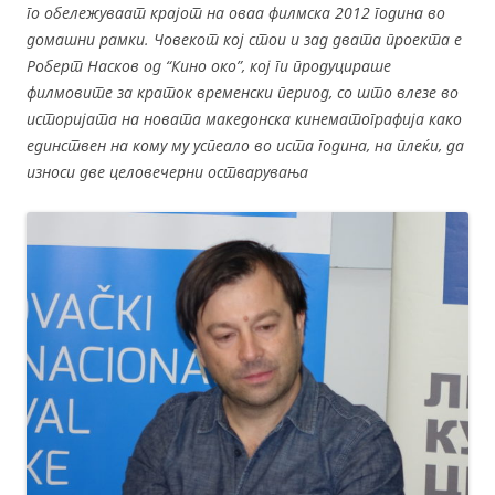
го обележуваат крајот на оваа филмска 2012 година во
домашни рамки. Човекот кој стои и зад двата проекта е
Роберт Насков од “
Кино око”
, кој ги продуцираше
филмовите за краток временски период, со што влезе во
историјата на новата македонска кинематографија како
единствен на кому му успеало во иста година, на плеќи, да
износи две целовечерни остварувања