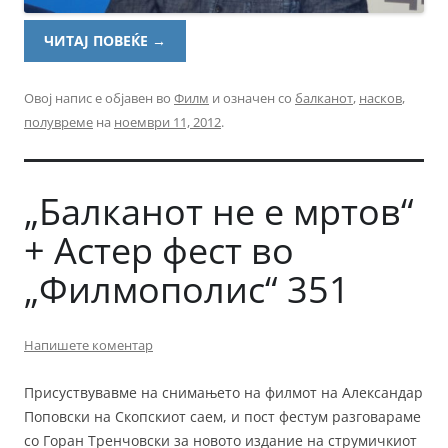
ЧИТАЈ ПОВЕЌЕ
→
Овој напис е објавен во
Филм
и означен со
балканот
,
насков
,
полувреме
на
ноември 11, 2012
.
„Балканот не е мртов“
+ Астер фест во
„Филмополис“ 351
Напишете коментар
Присуствувавме на снимањето на филмот на Александар
Поповски на Скопскиот саем, и пост фестум разговараме
со Горан Тренчовски за новото издание на струмичкиот