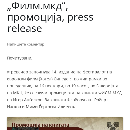
„Филм.мкд“,
промоција, press
release
Напишете коментар
Почитувани,
утревечер започнува 14. издание на фестивалот на
европски филм (Хотел) Синедејс, во чии рамки во
понеделник, на 16 ноември, во 19 часот, во Галеријата
на МКЦ, ќе се случи промоцијата на книгата ФИЛМ.МКД
на Игор Анѓелков. За книгата ќе зборуваат Роберт
Насков и Мими Ѓоргоска Илиевска.