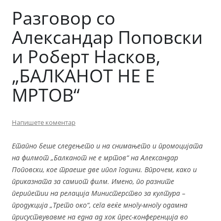
Разговор со
Александар Поповски
и Роберт Насков,
„БАЛКАНОТ НЕ Е
МРТОВ“
Напишете коментар
Етапно беше следењето и на снимањето и промоцијата
на филмот „Балканот не е мртов“ на Александар
Поповски, кое траеше две ипол години. Впрочем, како и
приказната за самиот филм. Имено, по разните
перипетии на релација Министерство за култура –
продукција „Трето око“, сега веќе многу-многу одамна
присуствувавме на една ад хок прес-конференција во