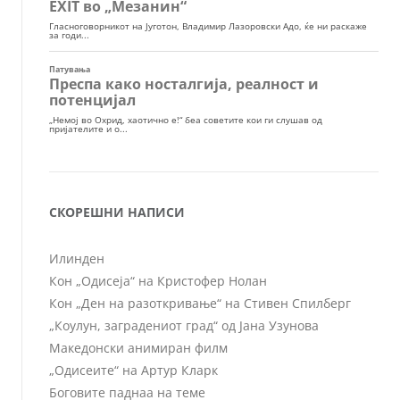
СКОРЕШНИ НАПИСИ
Илинден
Кон „Одисеја“ на Кристофер Нолан
Кон „Ден на разоткривање“ на Стивен Спилберг
„Коулун, заградениот град“ од Јана Узунова
Македонски анимиран филм
„Одисеите“ на Артур Кларк
Боговите паднаа на теме