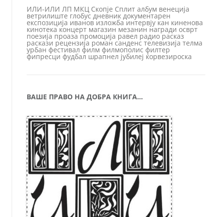
ИЛИ-ИЛИ
ЛП
МКЦ
Скопје
Сплит
албум
венеција
ветрилиште
глобус
дневник
документарен
експозиција
иванов
изложба
интервју
кан
киненова
кинотека
концерт
магазин
мезанин
награди
осврт
поезија
проаза
промоција
равел
радио
расказ
раскази
рецензија
роман
санденс
телевизија
телма
урбан
фестивал
филм
филмополис
филтер
фипресци
фудбал
шрапнел
јубилеј
ќорвезироска
ВАШЕ ПРАВО НА ДОБРА КНИГА…