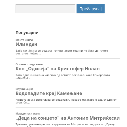
Пребарувај
за:
Популарни