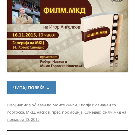
ЧИТАЈ ПОВЕЌЕ
→
Овој напис е објавен во
Моите книги
,
Скопје
и означен со
ѓоргоска
,
МКЦ
,
насков
,
прес
,
промоција
,
Синедејс
,
филм.мкд
на
ноември 13, 2015
.