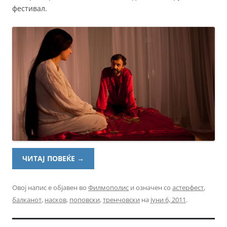
фестивал.
ЧИТАЈ ПОВЕЌЕ
→
Овој напис е објавен во
Филмополис
и означен со
астерфест
,
балканот
,
насков
,
поповски
,
тренчовски
на
јуни 6, 2011
.