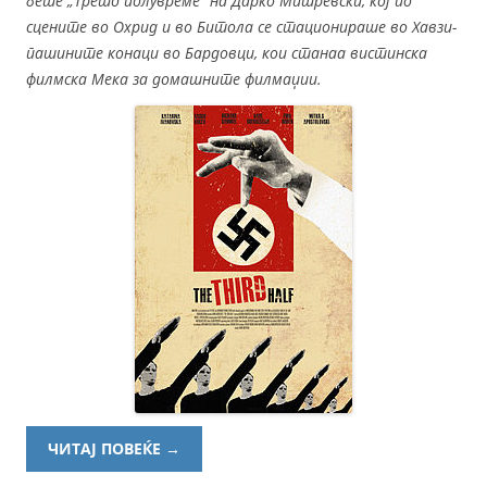
беше „Трето полувреме“ на Дарко Митревски, кој по
сцените во Охрид и во Битола се стационираше во Хавзи-
пашините конаци во Бардовци, кои станаа вистинска
филмска Мека за домашните филмаџии.
ЧИТАЈ ПОВЕЌЕ
→