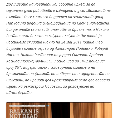
Друштвото на новинари кај Соборна црква, за да
слушнеме дека работата е изгладена и дека „Балканот не
е мртов“ ќе се снима со поддршка на Филмскиот фонд.
Пар години подоцна сценографијата на Саем е наместена,
балдахините се лелеат, анамите се привлечни, а Никола
Ристановски полека но сигурно влегува
in the mood.
Ја
посетивме екипата точно на 24 мај 2011 година и во
паузите земавме изјави од Александар Поповски, Роберт
Насков, Никола Ристановски, Јордан Симонов, Драгана
Костадиновска, Фолтин… и сето тоа во „Филмополис“
број 351. Бидејќи слични соговорници имавме и на
премиерата на филмот, во интерес на нездодевноста на
текстот, во првиот дел презентираме само две воведни
изјави на режисерот Поповски, за доловување на
атмосферата.