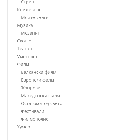
Стрип
Книжевност
Моите книги
Музика
Мезанин
Скопје
Театар
Уметност
Филм
Балкански филм
Европски филм
Жанрови
Македонски филм
Остатокот од светот
Фестивали
Филмополис
Хумор