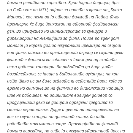
помина релативно коректно. Една година подоцна, прес
во Сити хол во МКЦ, најава за новото издание на „Браќа
Манаки“, кое нема да го отвори филмот на Попов, туку
премиерно ќе биде прикажан на вториот фестивалски
ден. Во присуство на министерката за култура и
директорот на Агенцијата за филм, Попов во еден долг
монолог ја најави долгоочекуваната премиера на својот
нов филм, откако во претходниот период се слушна дека
филмот е финансиски заглавен и голем дел од екипата
нема добиено хонорари. За работата да биде уште
позаплеткана, се јавија и битолските дуќанџии, на кои
исто така не им биле исплатени ветените пари, кога за
време на снимањето на филмот во битолската чаршија,
тие не работеле, но потпишале валиден договор со
продуцентот дека ќе добијат одредени средства за
своето неработење. Дојде и денот на отворањето, на
кое се случи скандал на црвениот килим, по што
работата максимално зовре. Проекцијата на филмот
помина коректно, но сите го очекуваа утрешниот прес на