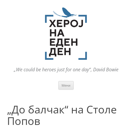
„We could be heroes just for one day“, David Bowie
Оди
Мени
на
содржината
„До балчак“ на Столе
Попов