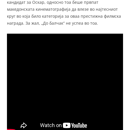
кандидат за Оскар, односно тоа беше првпат
македонската кинематографија да влезе во најтесниот
круг во која било категорија за оваа престижна филмска
награда. За жал, „До балчак“ не успеа во тоа.