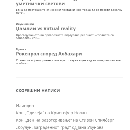
СКОРЕШНИ НАПИСИ
Илинден
Кон „Одисеја“ на Кристофер Нолан
Кон „Ден на разоткривање“ на Стивен Спилберг
„Коулун, заградениот град“ од Јана Узунова