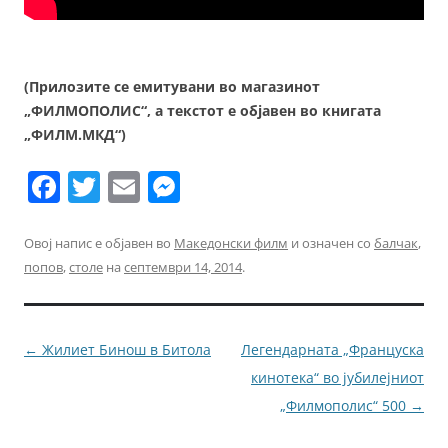
(Прилозите се емитувани во магазинот
„ФИЛМОПОЛИС“, а текстот е објавен во книгата
„ФИЛМ.МКД“)
F
T
E
M
a
w
m
e
c
itt
ai
ss
Овој напис е објавен во
Македонски филм
и означен со
балчак
,
попов
,
столе
на
септември 14, 2014
.
e
er
l
e
b
n
o
g
Навигација
←
Жилиет Бинош в Битола
Легендарната „Француска
o
er
за
кинотека“ во јубилејниот
k
написи
„Филмополис“ 500
→