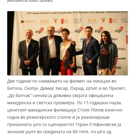
уметност како таква.
Две години по снимањето на филмот на локации во
Битола, Скопје, Демир Хисар, Охрид, Штип и во Прилеп,
„До балчак“ синоќа ја доживеа својата официјална
македонска и светска премиера. По 17-годишна пауза,
ценетиот македонски филмаџија Столе Попов конечно
седна во режисерското столче и ја реализираше
приказната што со сценаристот Горан Стефановски ја
зачнале уште во средината на 80-тите, по што од