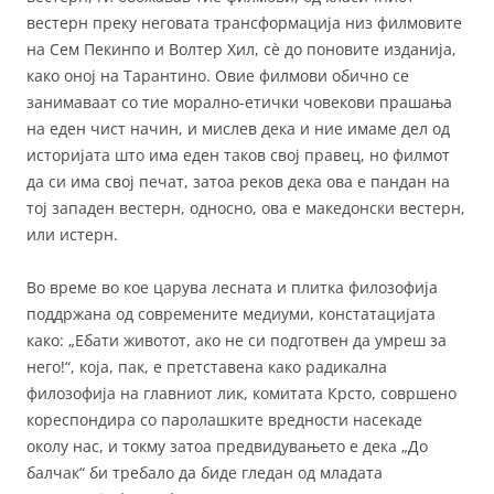
вестерн преку неговата трансформација низ филмовите
на Сем Пекинпо и Волтер Хил, сè до поновите изданија,
како оној на Тарантино. Овие филмови обично се
занимаваат со тие морално-етички човекови прашања
на еден чист начин, и мислев дека и ние имаме дел од
историјата што има еден таков свој правец, но филмот
да си има свој печат, затоа реков дека ова е пандан на
тој западен вестерн, односно, ова е македонски вестерн,
или истерн.
Во време во кое царува лесната и плитка филозофија
поддржана од современите медиуми, констатацијата
како: „Ебати животот, ако не си подготвен да умреш за
него!“, која, пак, е претставена како радикална
филозофија на главниот лик, комитата Крсто, совршено
кореспондира со паролашките вредности насекаде
околу нас, и токму затоа предвидувањето е дека „До
балчак“ би требало да биде гледан од младата