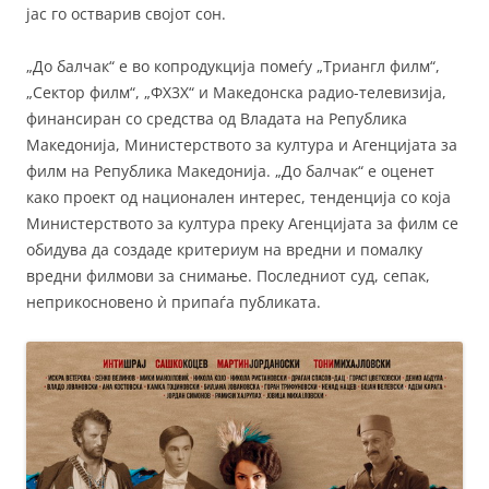
јас го остварив својот сон.
„До балчак“ е во копродукција помеѓу „Триангл филм“,
„Сектор филм“, „ФХ3Х“ и Македонска радио-телевизија,
финансиран со средства од Владата на Република
Македонија, Министерството за култура и Агенцијата за
филм на Република Македонија. „До балчак“ е оценет
како проект од национален интерес, тенденција со која
Министерството за култура преку Агенцијата за филм се
обидува да создаде критериум на вредни и помалку
вредни филмови за снимање. Последниот суд, сепак,
неприкосновено ѝ припаѓа публиката.