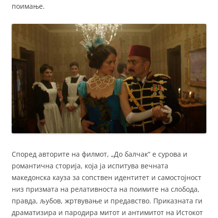
поимање.
Според авторите на филмот, „До балчак“ е суровa и
романтична сторија, која ја испитува вечната
македонска кауза за сопствен идентитет и самостојност
низ призмата на релативноста на поимите на слобода,
правда, љубов, жртвување и предавство. Приказната ги
драматизира и пародира митот и антимитот на Истокот