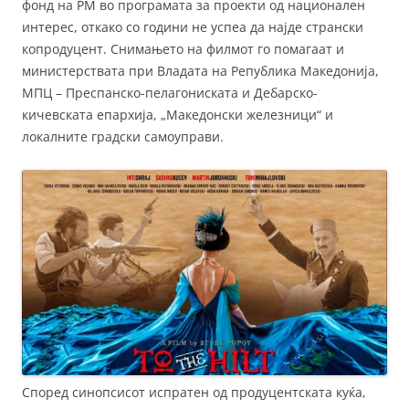
фонд на РМ во програмата за проекти од национален
интерес, откако со години не успеа да најде странски
копродуцент. Снимањето на филмот го помагаат и
министерствата при Владата на Република Македонија,
МПЦ – Преспанско-пелагониската и Дебарско-
кичевската епархија, „Македонски железници“ и
локалните градски самоуправи.
Според синопсисот испратен од продуцентската куќа,