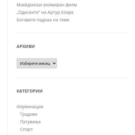
Македонски анимиран филм
„Одисеите“ на Артур Кларк
Боговите паднаа на теме
АРХИВИ
Архиви
КАТЕГОРИИ
Илуминации
Градови
Патувања
Спорт