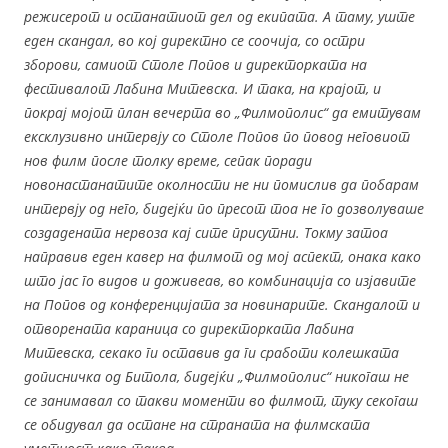
режисерот и останатиот дел од екипата. А таму, уште
еден скандал, во кој директно се соочија, со остри
зборови, самиот Столе Попов и директорката на
фестивалот Лабина Митевска. И така, на крајот, и
покрај мојот план вечерта во „Филмополис“ да емитувам
ексклузивно интервју со Столе Попов по повод неговиот
нов филм после толку време, сепак поради
новонастанатите околности не ни помислив да побарам
интервју од него, бидејќи по пресот тоа не го дозволуваше
создадената нервоза кај сите присутни. Токму затоа
направив еден кавер на филмот од мој аспект, онака како
што јас го видов и доживеав, во комбинација со изјавите
на Попов од конференцијата за новинарите. Скандалот и
отворената караница со директорката Лабина
Митевска, секако ги оставив да ги сработи колешката
дописничка од Битола, бидејќи „Филмополис“ никогаш не
се занимавал со такви моменти во филмот, туку секогаш
се обидувал да остане на страната на филмската