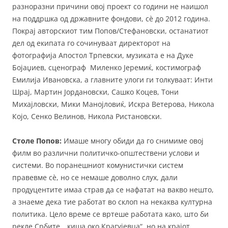
разноразни причини овој проект со години не наишол
на поддршка од државните фондови, сè до 2012 година.
Покрај авторскиот тим Попов/Стефановски, останатиот
дел од екипата го сочинуваат директорот на
фотографија Апостол Трпевски, музиката е на Дуке
Бојаџиев, сценограф Миленко Јеремиќ, костимограф
Емилија Ивановска, а главните улоги ги толкуваат: Инти
Шрај, Мартин Јордановски, Сашко Коцев, Тони
Михајловски, Мики Манојловиќ, Искра Ветерова, Никола
Којо, Сенко Велинов, Никола Ристановски.
Столе Попов:
Имаше многу обиди да го снимиме овој
филм во различни политичко-општествени услови и
системи. Во поранешниот комунистички систем
правевме сè, но се немаше доволно слух, дали
продуцентите имаа страв да се нафатат на вакво нешто,
а знаеме дека тие работат во склоп на некаква културна
политика. Цело време се вртеше работата како, што би
рекле Србите, „киша око Крагујевца“, но на крајот