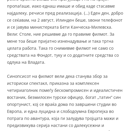
пропаѓаше, иако еднаш имаше и обид каде стасавме
најдалеку, речиси пред реализација. (…) Еден ден, добро
се сеќавам, на 2 август, Илинден беше, ѕвони телефонот
и се јавува министерката Бети Канческа-Милевска.
Вели: Столе, ние решивме да го правиме филмот. За
мене тоа беше пријатно изненадување и така тргна
целата работа. Така го снимивме филмот не само со
средствата на Фондот, туку и со додатните средства со
одлука на Владата.
Синопсисот на филмот вели дека станува збор за
историски спектакл, приказна за комплексен
четириаголник помеѓу бескомпромисен и идеалистичен
востаник, безмилосен турски офицер, богат „татин“ син
опортунист, кој се враќа дома по завршени студии во
Европа, и една луцидна и слободоумна Eвропејка во
потрага по авантура, која ги залудува тројцата мажи и
предизвикува серија настани со далекусежни и