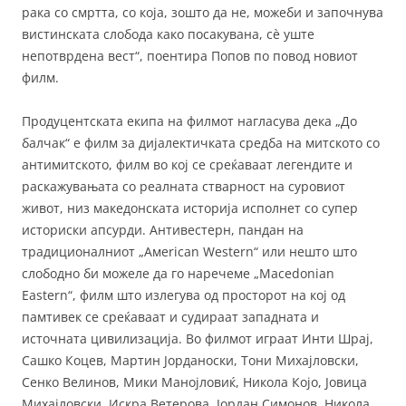
рака со смртта, со која, зошто да не, можеби и започнува
вистинската слобода како посакувана, сè уште
непотврдена вест“, поентира Попов по повод новиот
филм.
Продуцентската екипа на филмот нагласува дека „До
балчак“ е филм за дијалектичката средба на митското со
антимитското, филм во кој се среќаваат легендите и
раскажувањата со реалната стварност на суровиот
живот, низ македонската историја исполнет со супер
историски апсурди. Антивестерн, пандан на
традиционалниот „Амerican Western“ или нешто што
слободно би можеле да го наречеме „Маcedonian
Eastern“, филм што излегува од просторот на кој од
памтивек се среќаваат и судираат западната и
источната цивилизација. Во филмот играат Инти Шрај,
Сашко Коцев, Мартин Јорданоски, Тони Михајловски,
Сенко Велинов, Мики Манојловиќ, Никола Којо, Јовица
Михајловски, Искра Ветерова, Јордан Симонов, Никола