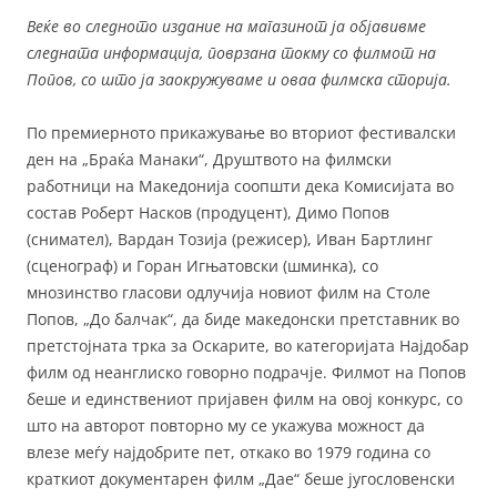
Веќе во следното издание на магазинот ја објавивме
следната информација, поврзана токму со филмот на
Попов, со што ја заокружуваме и оваа филмска сторија.
По премиерното прикажување во вториот фестивалски
ден на „Браќа Манаки“, Друштвото на филмски
работници на Македонија соопшти дека Комисијата во
состав Роберт Насков (продуцент), Димо Попов
(снимател), Вардан Тозија (режисер), Иван Бартлинг
(сценограф) и Горан Игњатовски (шминка), со
мнозинство гласови одлучија новиот филм на Столе
Попов, „До балчак“, да биде македонски претставник во
претстојната трка за Оскарите, во категоријата Најдобар
филм од неанглиско говорно подрачје. Филмот на Попов
беше и единствениот пријавен филм на овој конкурс, со
што на авторот повторно му се укажува можност да
влезе меѓу најдобрите пет, откако во 1979 година со
краткиот документарен филм „Дае“ беше југословенски