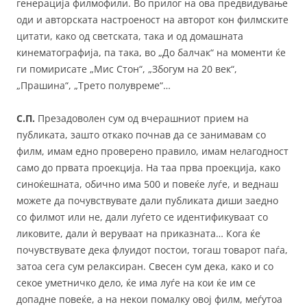
генерација филмофили. Во прилог на ова предвидување
оди и авторската настроеност на авторот кон филмските
цитати, како од светската, така и од домашната
кинематографија, па така, во „До балчак“ на моменти ќе
ги помирисате „Мис Стон“, „Збогум на 20 век“,
„Прашина“, „Трето полувреме“…
С.П.
Презадоволен сум од вчерашниот прием на
публиката, зашто откако почнав да се занимавам со
филм, имам едно проверено правило, имам нелагодност
само до првата проекција. На таа прва проекција, како
синоќешната, обично има 500 и повеќе луѓе, и веднаш
можете да почувствувате дали публиката диши заедно
со филмот или не, дали луѓето се идентификуваат со
ликовите, дали ѝ веруваат на приказната… Кога ќе
почувствувате дека флуидот постои, тогаш товарот паѓа,
затоа сега сум релаксиран. Свесен сум дека, како и со
секое уметничко дело, ќе има луѓе на кои ќе им се
допадне повеќе, а на некои помалку овој филм, меѓутоа