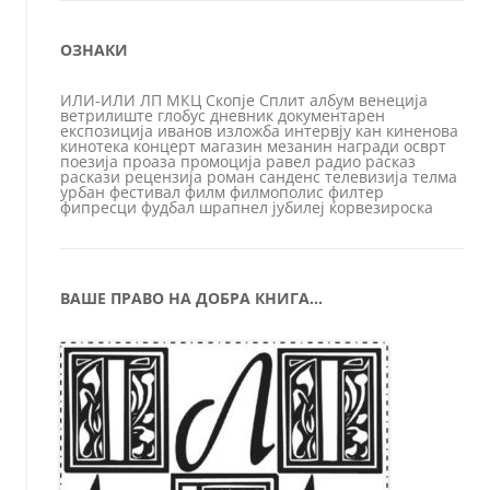
ОЗНАКИ
ИЛИ-ИЛИ
ЛП
МКЦ
Скопје
Сплит
албум
венеција
ветрилиште
глобус
дневник
документарен
експозиција
иванов
изложба
интервју
кан
киненова
кинотека
концерт
магазин
мезанин
награди
осврт
поезија
проаза
промоција
равел
радио
расказ
раскази
рецензија
роман
санденс
телевизија
телма
урбан
фестивал
филм
филмополис
филтер
фипресци
фудбал
шрапнел
јубилеј
ќорвезироска
ВАШЕ ПРАВО НА ДОБРА КНИГА…