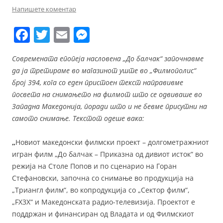
Напишете коментар
F
T
E
M
a
w
m
e
Современата епопеја насловена
„
До балчак
“
започнавме
c
itt
ai
ss
да ја третираме во магазинот уште во
„
Филмополис
“
e
er
l
e
број 394, кога со еден пристоен текст направивме
b
n
посвета на снимањето на филмот
што
се одвиваше во
З
ападна Македонија, поради што и не бевме присутни на
o
g
самото снимање. Текстот одеше вака:
o
er
k
„
Новиот македонски филмски проект – долгометражниот
игран филм „До балчак – Приказна од дивиот исток“ во
режија на Столе Попов и по сценарио на Горан
Стефановски, започна со снимање во продукција на
„Триангл филм“, во копродукција со „Сектор филм“,
„FX3X“ и Македонската радио-телевизија. Проектот е
поддржан и финансиран од Владата и од Филмскиот