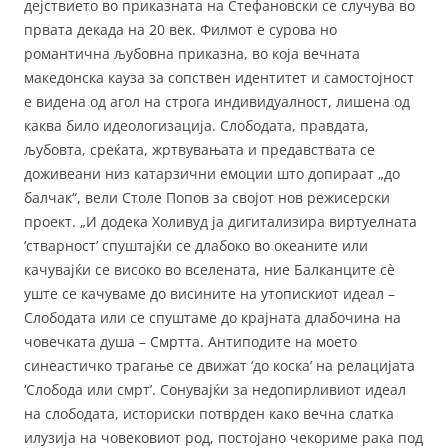
дејствието во приказната на Стефановски се случува во
првата декада на 20 век. Филмот е сурова но
романтична љубовна приказна, во која вечната
македонска кауза за сопствен идентитет и самостојност
е видена од агол на строга индивидуалност, лишена од
каква било идеологизација. Слободата, правдата,
љубовта, среќата, жртвувањата и предавствата се
доживеани низ катарзични емоции што допираат „до
балчак“, вели Столе Попов за својот нов режисерски
проект. „И додека Холивуд ја дигитализира виртуелната
‘стварност’ спуштајќи се длабоко во океаните или
качувајќи се високо во вселената, ние Балканците сè
уште се качуваме до висините на утопискиот идеал –
Слободата или се спуштаме до крајната длабочина на
човечката душа – Смртта. Антиподите на моето
синеастичко трагање се движат ‘до коска’ на релацијата
‘Слобода или смрт’. Сонувајќи за недопирливиот идеал
на слободата, историски потврден како вечна слатка
илузија на човековиот род, постојано чекориме рака под