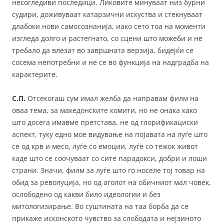
несогледиви последици. Ликовите минуваат низ бурни
судири, доживуваат катарзични искуства и стекнуваат
длабоки нови самосознанија, иако сето тоа на моменти
изгледа долго и растегнато, со сцени што можеби и не
требало да влезат во завршната верзија, бидејќи се
сосема непотребни и не се во функција на надградба на
карактерите.
С.П.
Отсекогаш сум имал желба да направам филм на
оваа тема, за македонските комити, но не онака како
што досега имавме претстава, не од глорификациски
аспект, туку едно мое видување на појавата на луѓе што
се од крв и месо, луѓе со емоции, луѓе со тежок живот
каде што се соочуваат со сите парадокси, добри и лоши
страни. Значи, филм за луѓе што го носеле тој товар на
обид за револуција, но од аголот на обичниот мал човек,
ослободено од какви било идеологии и без
митологизирање. Во суштината на таа борба да се
прикаже исконското чувство за слободата и нејзиното