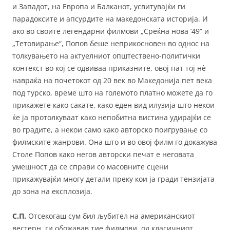
и Западот, на Европа и Балканот, усвитувајќи ги
парадоксите и апсурдите на македонската историја. И
ако во своите легендарни филмови „Среќна нова ’49“ и
„Тетовирање“, Попов беше неприкосновен во однос на
толкувањето на актуелниот општествено-политички
контекст во кој се одвиваа приказните, овој пат тој нè
навраќа на почетокот од 20 век во Македонија пет века
под турско, време што на големото платно можете да го
прикажете како сакате, како еден вид илузија што некои
ќе ја протолкуваат како непобитна вистина удирајќи се
во градите, а некои само како автoрско поигрување со
филмските жанрови. Она што и во овој филм го докажува
Столе Попов како негов авторски печат е неговата
умешност да се справи со масовните сцени
прикажувајќи многу детали преку кои ја гради тензијата
до зона на експлозија.
С.П.
Отсекогаш сум бил љубител на американскиот
вестерн, ги обожавав тие филмови, од класичниот