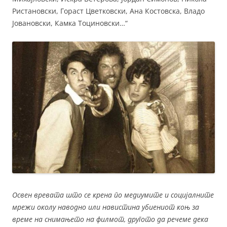
Ристановски, Гораст Цветковски, Ана Костовска, Владо
Јовановски, Камка Тоциновски…“
Освен вревата што се крена по медиумите и социјалните
мрежи околу наводно или навистина убиениот коњ за
време на снимањето на филмот, другото да речеме дека