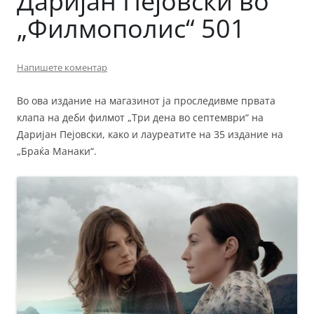
Даријан Пејовски во
„Филмополис“ 501
Напишете коментар
Во ова издание на магазинот ја проследивме првата
клапа на деби филмот „Три дена во септември“ на
Даријан Пејовски, како и лауреатите на 35 издание на
„Браќа Манаки“.