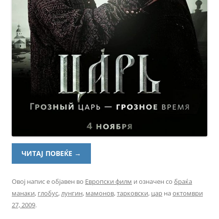
ЧИТАЈ ПОВЕЌЕ
→
Овој напис е објавен во
Европски филм
и означен со
браќа
манаки
,
глобус
,
лунгин
,
мамонов
,
тарковски
,
цар
на
октомври
27, 2009
.