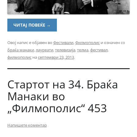
ЧИТАЈ ПОВЕЌЕ
→
Овој напис е објавен во
Фестивали
,
Филмополис
и означен со
браќа манаки
,
лауреати
,
телевизија
,
телма
,
фестивал
,
филмополис
на
септември 23, 2013
.
Стартот на 34. Браќа
Манаки во
„Филмополис“ 453
Напишете коментар