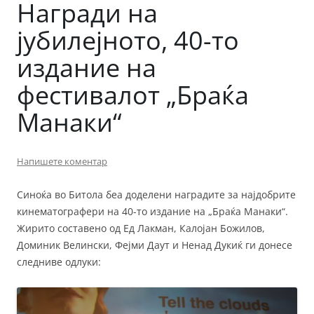
Награди на
јубилејното, 40-то
издание на
фестивалот „Браќа
Манаки“
Напишете коментар
Синоќа во Битола беа доделени наградите за најдобрите
кинематографери на 40-то издание на „Браќа Манаки“.
Жирито составено од Ед Лакман, Калојан Божилов,
Доминик Велински, Фејми Даут и Ненад Дукиќ ги донесе
следниве одлуки: