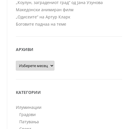
„Коулун, заградениот град“ од Јана Узунова
Македонски анимиран филм
„Одисеите“ на Артур Кларк
Боговите паднаа на теме
АРХИВИ
Архиви
КАТЕГОРИИ
Илуминации
Градови
Патувања
Спорт