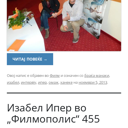
ЧИТАЈ ПОВЕЌЕ
→
Овој напис е објавен во
Филм
и означен со
браќа манаки
,
изабел
,
интервју
,
ипер
,
омаж
,
ханеке
на
ноември 5, 2013
.
Изабел Ипер во
„Филмополис“ 455