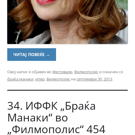
ЧИТАЈ ПОВЕЌЕ
→
Овој напис е објавен во
Фестивали
,
Филмополис
и означен со
браќа манаки
,
ипер
,
филмополис
на
септември 30, 2013
.
34. ИФФК „Браќа
Манаки“ во
„Филмополис“ 454