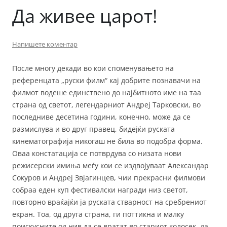
Да живее царот!
Напишете коментар
После многу декади во кои споменувањето на
референцата „руски филм“ кај добрите познавачи на
филмот водеше единствено до најбитното име на таа
страна од светот, легендарниот Андреј Тарковски, во
последниве десетина години, конечно, може да се
размислува и во друг правец, бидејќи руската
кинематографија никогаш не била во подобра форма.
Оваа констатација се потврдува со низата нови
режисерски имиња меѓу кои се издвојуваат Александар
Сокуров и Андреј Звјагинцев, чии прекрасни филмови
собраа еден куп фестивалски награди низ светот,
повторно враќајќи ја руската стварност на сребрениот
екран. Тоа, од друга страна, ги поттикна и малку
поискусните од нив да се вратат во стариот колосек, да