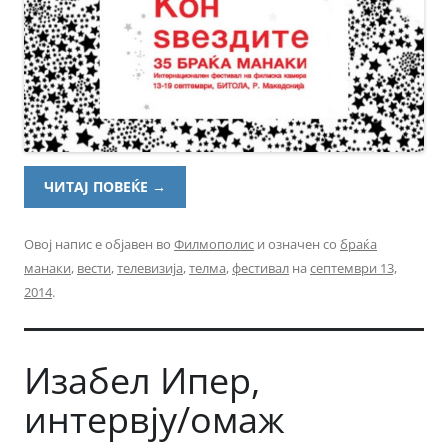
ЧИТАЈ ПОВЕЌЕ
→
Овој напис е објавен во
Филмополис
и означен со
браќа
манаки
,
вести
,
телевизија
,
телма
,
фестивал
на
септември 13,
2014
.
Изабел Ипер,
интервју/омаж