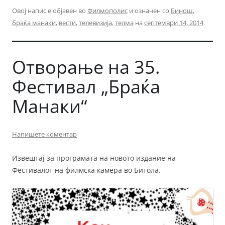
Овој напис е објавен во
Филмополис
и означен со
Бинош
,
браќа манаки
,
вести
,
телевизија
,
телма
на
септември 14, 2014
.
Отворање на 35.
Фестивал „Браќа
Манаки“
Напишете коментар
Извештај за програмата на новото издание на
Фестивалот на филмска камера во Битола.