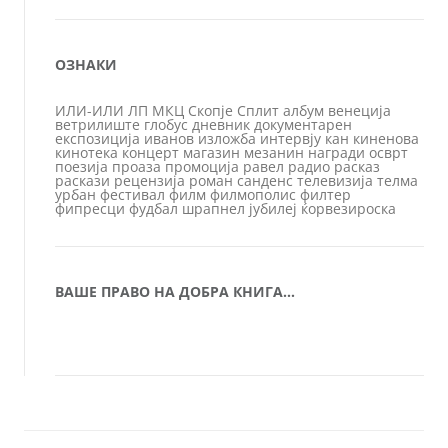
ОЗНАКИ
ИЛИ-ИЛИ
ЛП
МКЦ
Скопје
Сплит
албум
венеција
ветрилиште
глобус
дневник
документарен
експозиција
иванов
изложба
интервју
кан
киненова
кинотека
концерт
магазин
мезанин
награди
осврт
поезија
проаза
промоција
равел
радио
расказ
раскази
рецензија
роман
санденс
телевизија
телма
урбан
фестивал
филм
филмополис
филтер
фипресци
фудбал
шрапнел
јубилеј
ќорвезироска
ВАШЕ ПРАВО НА ДОБРА КНИГА…