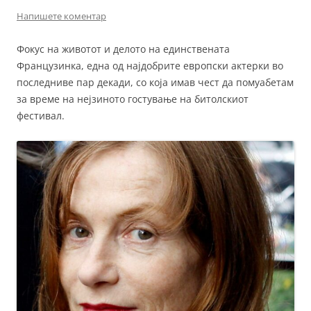
Напишете коментар
Фокус на животот и делото на единствената
Французинка, една од најдобрите европски актерки во
последниве пар декади, со која имав чест да помуабетам
за време на нејзиното гостување на битолскиот
фестивал.