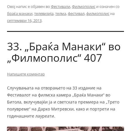
Овој напис е објавен во
Фестивали
,
Филмополис
и означен со
браќа манаки
,
телевизија
,
телма
,
фестивал
,
филмополис
на
септември 16, 2013
.
33. „Браќа Манаки“ во
„Филмополис“ 407
Напишете коментар
Случувањата на отворањето на 33 издание на
Фестивалот на филмска камера „Браќа Манаки“ во
Битола, вклучувајќи ја и светската премиера на „Трето
полувреме“ на Дарко Митревски, како и портрети на
годинашните лауреати.