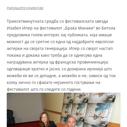
Напишете коментар
Триесетминутната средба со фестивалската ѕвезда
Изабел Ипер на фестивалот „Браќа Манаки“ во Битола
предизвика голем интерес кај публиката, која имаше
можност да се сретне со една од најдобрите европски
актерки на својата генерација. Ипер со својот настап
покажа и докажа како треба да се однесува една
наградувана актерка од француска провиниенција:
одговараше кратко и јасно, со дозирана иронија што
можеби ќе ви се допадне, а можеби и не, зависи од тоа
колку лично го сфаќате нејзиното гостување на
фестивалот што го следите со години.