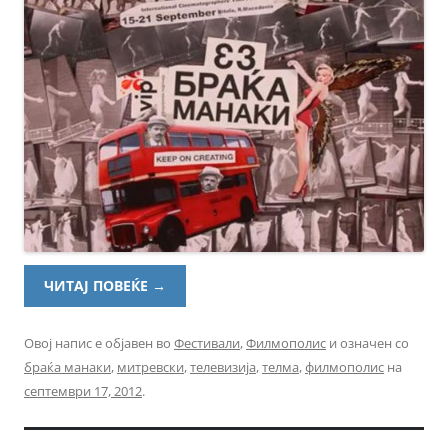
ЧИТАЈ ПОВЕЌЕ
→
Овој напис е објавен во
Фестивали
,
Филмополис
и означен со
браќа манаки
,
митревски
,
телевизија
,
телма
,
филмополис
на
септември 17, 2012
.