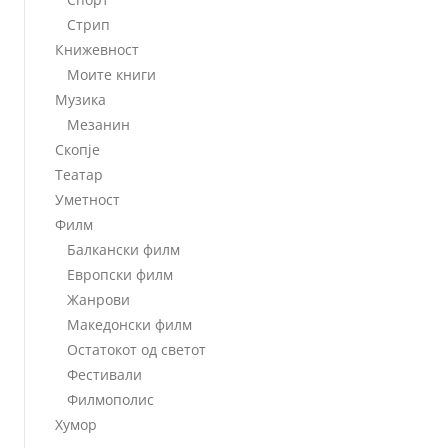
Стрип
Книжевност
Моите книги
Музика
Мезанин
Скопје
Театар
Уметност
Филм
Балкански филм
Европски филм
Жанрови
Македонски филм
Остатокот од светот
Фестивали
Филмополис
Хумор