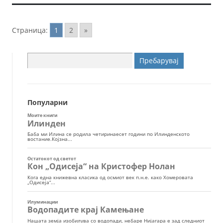
Страница:
1
2
»
Пребарувај
за:
Популарни