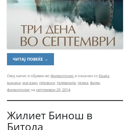
ЧИТАЈ ПОВЕЌЕ
→
Овој напис е објавен во
Филмополис
и означен со
браќа
манаки
,
магазин
,
пејовски
,
телевизија
,
телма
,
филм
,
филмополис
на
септември 29, 2014
.
Жилиет Бинош в
Битола