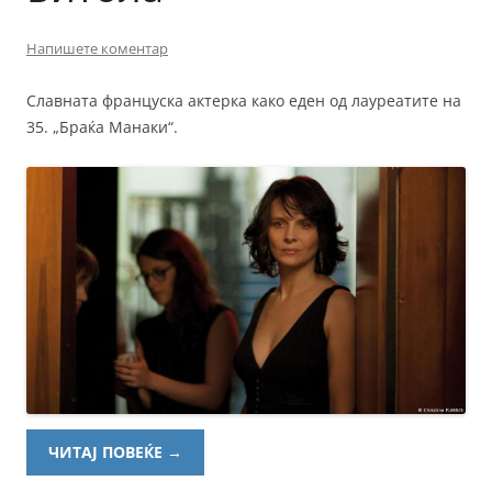
Напишете коментар
Славната француска актерка како еден од лауреатите на
35. „Браќа Манаки“.
ЧИТАЈ ПОВЕЌЕ
→