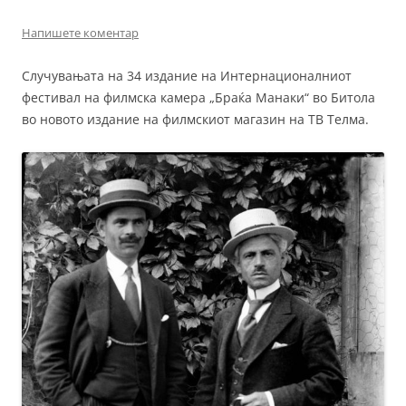
Напишете коментар
Случувањата на 34 издание на Интернационалниот
фестивал на филмска камера „Браќа Манаки“ во Битола
во новото издание на филмскиот магазин на ТВ Телма.