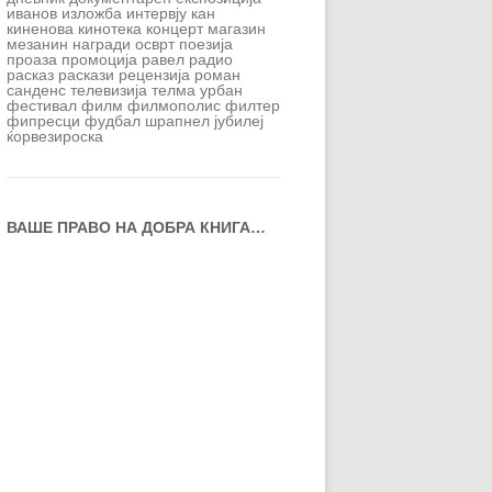
иванов
изложба
интервју
кан
киненова
кинотека
концерт
магазин
мезанин
награди
осврт
поезија
проаза
промоција
равел
радио
расказ
раскази
рецензија
роман
санденс
телевизија
телма
урбан
фестивал
филм
филмополис
филтер
фипресци
фудбал
шрапнел
јубилеј
ќорвезироска
ВАШЕ ПРАВО НА ДОБРА КНИГА…