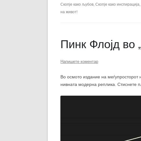
ЕВРОПСКИ ФИЛМ
Скопје како љубов, Скопје како инспирација
на живот!
ОСТАТОКОТ ОД СВЕТ
ЖАНРОВИ
Пинк Флојд во 
ФЕСТИВАЛИ
ФИЛМОПОЛИС
Напишете коментар
Во осмото издание на меѓупросторот 
нивната модерна реплика. Стиснете пл