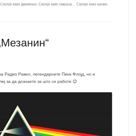
СП
, Скопје како движење, Скопје како омраза… Скопје како начин
ОТ
ХУ
„Мезанин“
на Радио Равел, легендарните Пинк Флојд, но и
еј за да дознаете за што се работи 😉