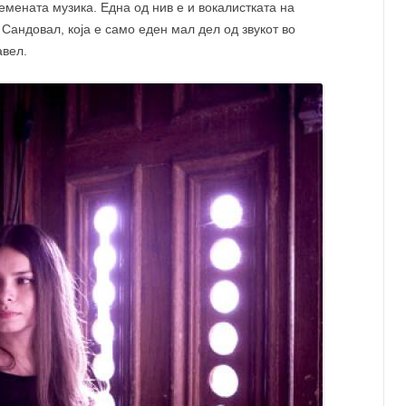
емената музика. Една од нив е и вокалистката на
 Сандовал, која е само еден мал дел од звукот во
авел.