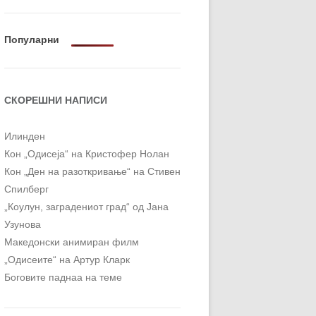
ОРТ
МОР
Популарни
СКОРЕШНИ НАПИСИ
Илинден
Кон „Одисеја“ на Кристофер Нолан
Кон „Ден на разоткривање“ на Стивен
Спилберг
„Коулун, заградениот град“ од Јана
Узунова
Македонски анимиран филм
„Одисеите“ на Артур Кларк
Боговите паднаа на теме