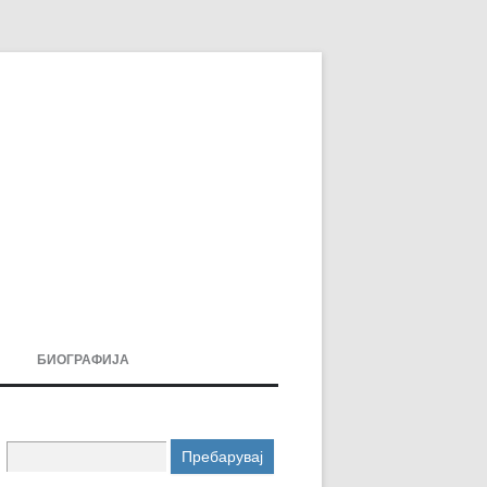
БИОГРАФИЈА
ДОВИ
МОИТЕ КНИГИ
Пребарувај
УВАЊА
за: