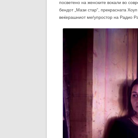
посветено на женските вокали во совр
бендот „Мази стар“, прекрасната Хоуп
веќерашниот меѓупростор на Радио Р