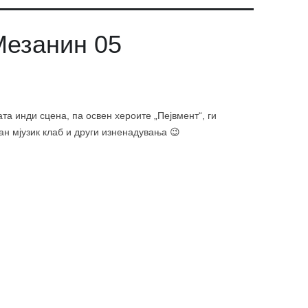
Мезанин 05
а инди сцена, па освен хероите „Пејвмент“, ги
н мјузик клаб и други изненадувања 😉