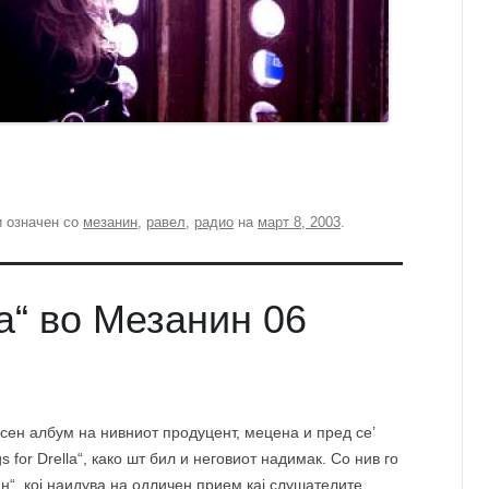
 означен со
мезанин
,
равел
,
радио
на
март 8, 2003
.
la“ во Мезанин 06
асен албум на нивниот продуцент, мецена и пред се’
 for Drella“, како шт бил и неговиот надимак. Со нив го
“, кој наидува на одличен прием кај слушателите.