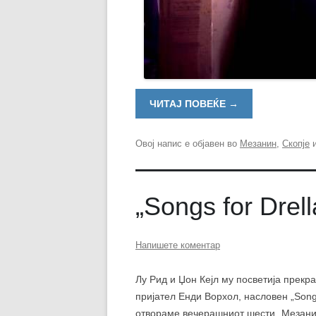
ЧИТАЈ ПОВЕЌЕ
→
Овој напис е објавен во
Мезанин
,
Скопје
и
„Songs for Drel
Напишете коментар
Лу Рид и Џон Кејл му посветија прекр
пријател Енди Ворхол, насловен „Songs
отвораме вечерашниот шести „Мезанин