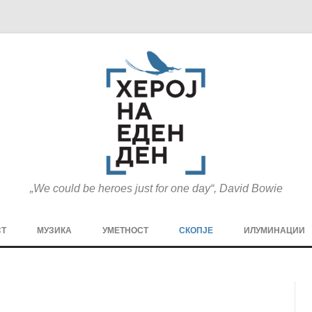
„We could be heroes just for one day“, David Bowie
Оди
на
СТ
МУЗИКА
УМЕТНОСТ
СКОПЈЕ
ИЛУМИНАЦИИ
содржината
МЕЗАНИН
СТРИП
ГРА
ТЕАТАР
ПАТ