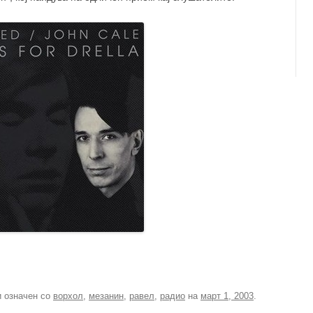
 означен со
ворхол
,
мезанин
,
равел
,
радио
на
март 1, 2003
.