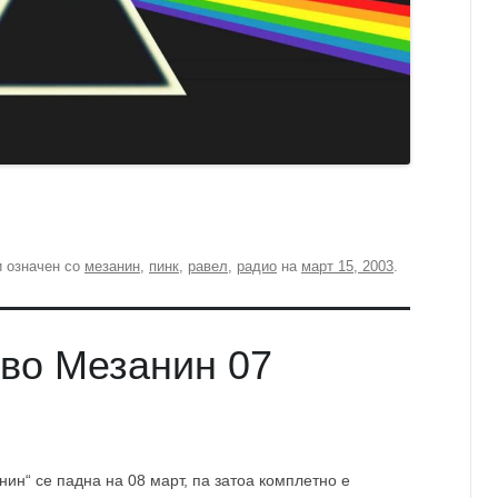
 означен со
мезанин
,
пинк
,
равел
,
радио
на
март 15, 2003
.
 во Мезанин 07
ин“ се падна на 08 март, па затоа комплетно е