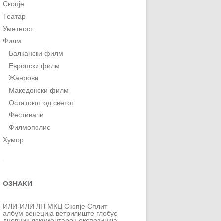
Скопје
Театар
Уметност
Филм
Балкански филм
Европски филм
Жанрови
Македонски филм
Остатокот од светот
Фестивали
Филмополис
Хумор
ОЗНАКИ
ИЛИ-ИЛИ
ЛП
МКЦ
Скопје
Сплит
албум
венеција
ветрилиште
глобус
дневник
документарен
експозиција