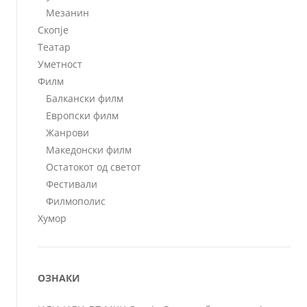
Мезанин
Скопје
Театар
Уметност
Филм
Балкански филм
Европски филм
Жанрови
Македонски филм
Остатокот од светот
Фестивали
Филмополис
Хумор
ОЗНАКИ