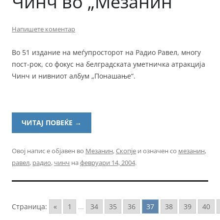
Чинч во „Мезанин“
Напишете коментар
Во 51 издание на меѓупросторот на Радио Равел, многу
пост-рок, со фокус на белградската уметничка атракција
Чинч и нивниот албум „Понашање“.
ЧИТАЈ ПОВЕЌЕ
→
Овој напис е објавен во
Мезанин
,
Скопје
и означен со
мезанин
,
равел
,
радио
,
чинч
на
февруари 14, 2004
.
Страница:
«
1
...
34
35
36
37
38
39
40