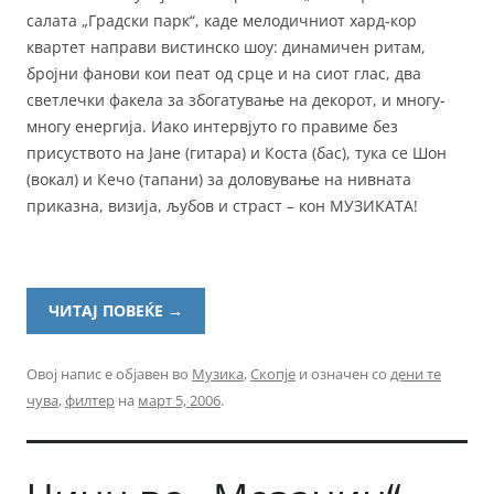
салата „Градски парк“, каде мелодичниот хард-кор
квартет направи вистинско шоу: динамичен ритам,
бројни фанови кои пеат од срце и на сиот глас, два
светлечки факела за збогатување на декорот, и многу-
многу енергија. Иако интервјуто го правиме без
присуството на Јане (гитара) и Коста (бас), тука се Шон
(вокал) и Кечо (тапани) за доловување на нивната
приказна, визија, љубов и страст – кон МУЗИКАТА!
ЧИТАЈ ПОВЕЌЕ
→
Овој напис е објавен во
Музика
,
Скопје
и означен со
дени те
чува
,
филтер
на
март 5, 2006
.