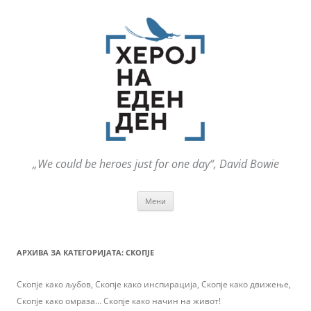
„We could be heroes just for one day“, David Bowie
Оди
Мени
на
содржината
АРХИВА ЗА КАТЕГОРИЈАТА:
СКОПЈЕ
Скопје како љубов, Скопје како инспирација, Скопје како движење,
Скопје како омраза… Скопје како начин на живот!