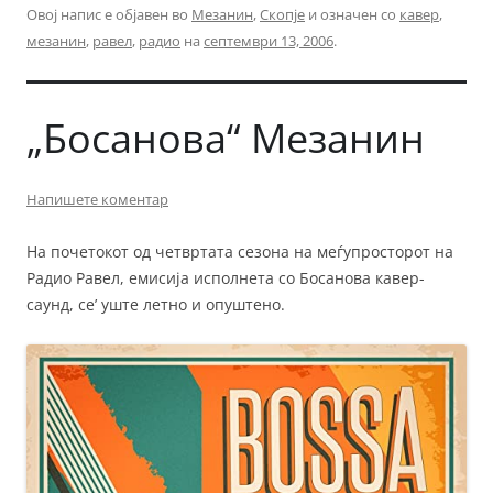
Овој напис е објавен во
Мезанин
,
Скопје
и означен со
кавер
,
мезанин
,
равел
,
радио
на
септември 13, 2006
.
„Босанова“ Мезанин
Напишете коментар
На почетокот од четвртата сезона на меѓупросторот на
Радио Равел, емисија исполнета со Босанова кавер-
саунд, се’ уште летно и опуштено.