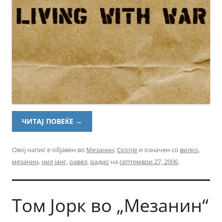
ЧИТАЈ ПОВЕЌЕ
→
Овој напис е објавен во
Мезанин
,
Скопје
и означен со
вилко
,
мезанин
,
нил јанг
,
равел
,
радио
на
септември 27, 2006
.
Том Јорк во „Мезанин“