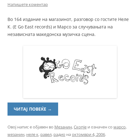
Напишете коментар
Во 164 издание на магазинот, разговор со гостите Неле
К. (E Go East records) и Марсо за случувањата на
независната македонска музичка сцена.
ЧИТАЈ ПОВЕЌЕ
→
Овој напис е објавен во
Мезанин
,
Скопје
и означен со
марсо
,
мезанин
,
неле к
,
равел
,
радио
на
октомври 4, 2006
.