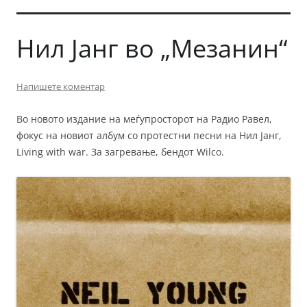
Нил Јанг во „Мезанин“
Напишете коментар
Во новото издание на меѓупросторот на Радио Равел,
фокус на новиот албум со протестни песни на Нил Јанг,
Living with war. За загревање, бендот Wilco.