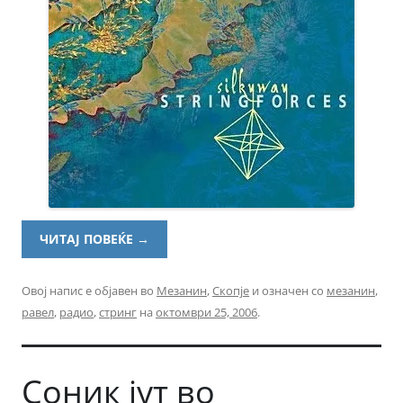
ЧИТАЈ ПОВЕЌЕ
→
Овој напис е објавен во
Мезанин
,
Скопје
и означен со
мезанин
,
равел
,
радио
,
стринг
на
октомври 25, 2006
.
Соник јут во