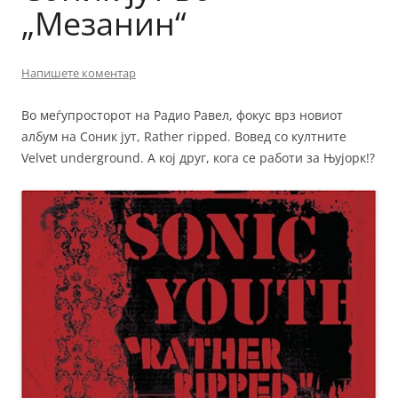
„Мезанин“
Напишете коментар
Во меѓупросторот на Радио Равел, фокус врз новиот
албум на Соник јут, Rather ripped. Вовед со култните
Velvet underground. А кој друг, кога се работи за Њујорк!?