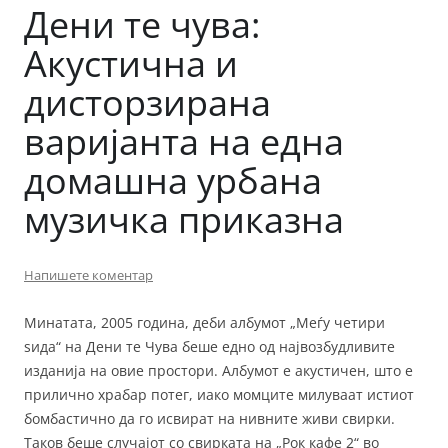
Дени те чува:
Акустична и
дисторзирана
варијанта на една
домашна урбана
музичка приказна
Напишете коментар
Минатата, 2005 година, деби албумот „Меѓу четири
ѕида“ на Дени те Чува беше едно од највозбудливите
изданија на овие простори. Албумот е акустичен, што е
прилично храбар потег, иако момците милуваат истиот
бомбастично да го исвират на нивните живи свирки.
Таков беше случајот со свирката на „Рок кафе 2“ во