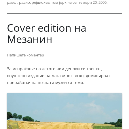
равел
,
радио
,
рејдиохед
,
том јорк
на
септември 20, 2006
.
Cover edition на
Мезанин
Напишете коментар
За испраќање на летото чии денови се трошат,
опуштено издание на магазинот во кој доминираат
преработки на познати музички теми.