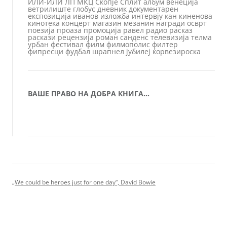
ИЛИ-ИЛИ
ЛП
МКЦ
Скопје
Сплит
албум
венеција
ветрилиште
глобус
дневник
документарен
експозиција
иванов
изложба
интервју
кан
киненова
кинотека
концерт
магазин
мезанин
награди
осврт
поезија
проаза
промоција
равел
радио
расказ
раскази
рецензија
роман
санденс
телевизија
телма
урбан
фестивал
филм
филмополис
филтер
фипресци
фудбал
шрапнел
јубилеј
ќорвезироска
ВАШЕ ПРАВО НА ДОБРА КНИГА…
„We could be heroes just for one day“, David Bowie