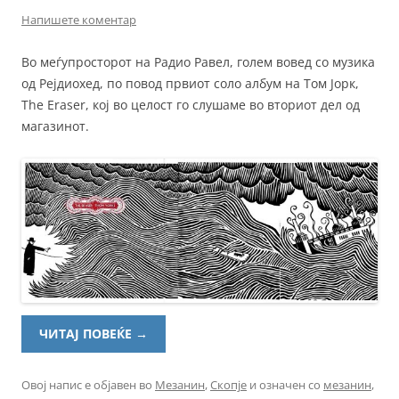
Напишете коментар
Во меѓупросторот на Радио Равел, голем вовед со музика
од Рејдиохед, по повод првиот соло албум на Том Јорк,
The Eraser, кој во целост го слушаме во вториот дел од
магазинот.
ЧИТАЈ ПОВЕЌЕ
→
Овој напис е објавен во
Мезанин
,
Скопје
и означен со
мезанин
,