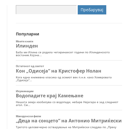
Пребарувај
за:
Популарни