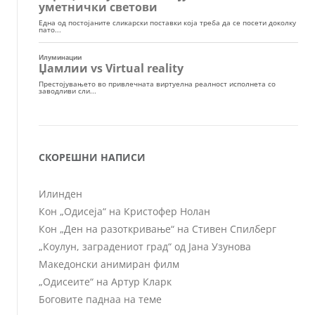
СКОРЕШНИ НАПИСИ
Илинден
Кон „Одисеја“ на Кристофер Нолан
Кон „Ден на разоткривање“ на Стивен Спилберг
„Коулун, заградениот град“ од Јана Узунова
Македонски анимиран филм
„Одисеите“ на Артур Кларк
Боговите паднаа на теме