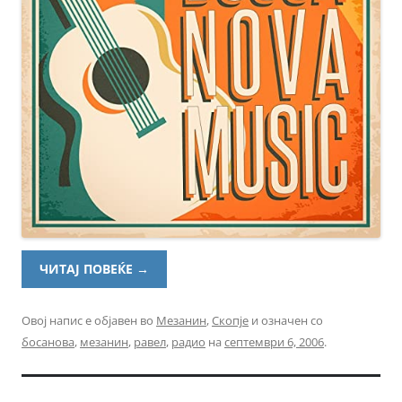
ЧИТАЈ ПОВЕЌЕ
→
Овој напис е објавен во
Мезанин
,
Скопје
и означен со
босанова
,
мезанин
,
равел
,
радио
на
септември 6, 2006
.