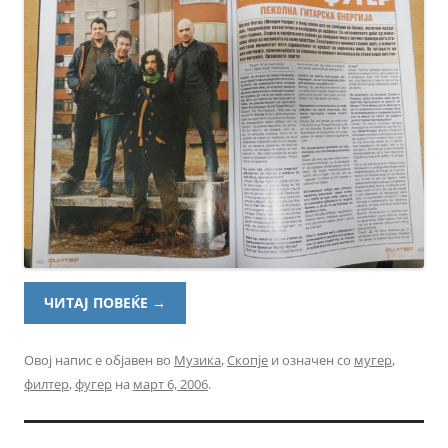
ЧИТАЈ ПОВЕЌЕ
→
Овој напис е објавен во
Музика
,
Скопје
и означен со
мугер
,
филтер
,
фугер
на
март 6, 2006
.