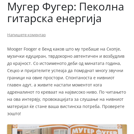
Мугер Фугер: Пеколна
гитарска енергија
Напишете коментар
Mooger Fooger е бенд каков што му требаше на Скопје,
музички едуциран, тврдокорно автентичен и возбудлив
до крајност. Со истоименото деби од минатата година,
Сецко и пријателите успеаја да помрднат многу звучни
граници на овие простори. Спонтаноста е нивниот
главен адут, а живите настапи моментот кога
адреналинот го креваат на највисоко ниво. По читањето
на ова интервју, провокацијата за слушање на нивниот
материјал ќе стане ваша вистинска потреба. Проверете
зошто!