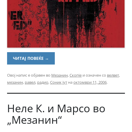
ЧИТАЈ ПОВЕЌЕ
→
Овој напис е објавен во
Мезанин
,
Скопје
и означен со
велвет
,
мезанин
,
равел
,
радио
,
Соник јут
на
октомври 11, 2006
.
Неле К. и Марсо во
„Мезанин“