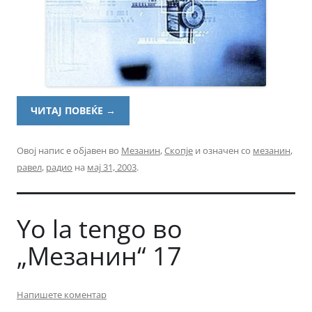
ЧИТАЈ ПОВЕЌЕ
→
Овој напис е објавен во
Мезанин
,
Скопје
и означен со
мезанин
,
равел
,
радио
на
мај 31, 2003
.
Yo la tengo во
„Мезанин“ 17
Напишете коментар