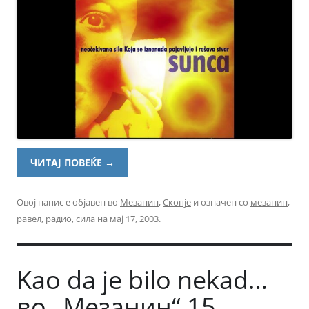
ЧИТАЈ ПОВЕЌЕ
→
Овој напис е објавен во
Мезанин
,
Скопје
и означен со
мезанин
,
равел
,
радио
,
сила
на
мај 17, 2003
.
Kao da je bilo nekad…
во „Мезанин“ 15