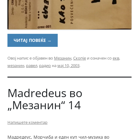
ЧИТАЈ ПОВЕЌЕ
→
Овој напис е објавен во
Мезанин
,
Скопје
и означен со
екв
,
мезанин
,
равел
,
радио
на
мај 10, 2003
.
Madredeus во
„Мезанин“ 14
Напишете коментар
Мадредеус, Морчиба и еден куп чил-музика во