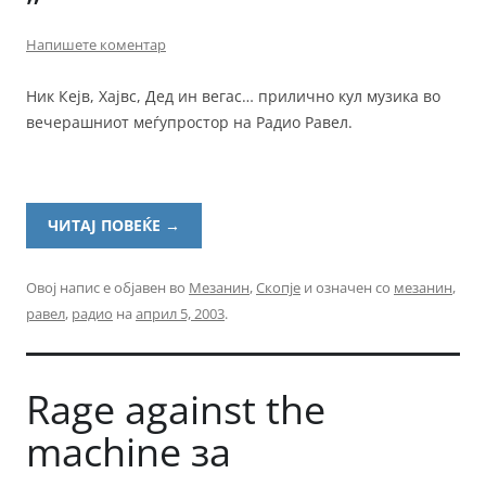
Напишете коментар
Ник Кејв, Хајвс, Дед ин вегас… прилично кул музика во
вечерашниот меѓупростор на Радио Равел.
ЧИТАЈ ПОВЕЌЕ
→
Овој напис е објавен во
Мезанин
,
Скопје
и означен со
мезанин
,
равел
,
радио
на
април 5, 2003
.
Rage against the
machine за