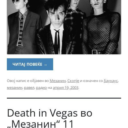
ЧИТАЈ ПОВЕЌЕ
→
Овој напис е објавен во
Мезанин
,
Скопје
и означен со
баухаус
,
мезанин
,
равел
,
радио
на
април 19, 2003
.
Death in Vegas во
„Мезанин“ 11