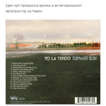
Еден куп прекрасна музика и во вечерашниот
меѓупростор на Равел.