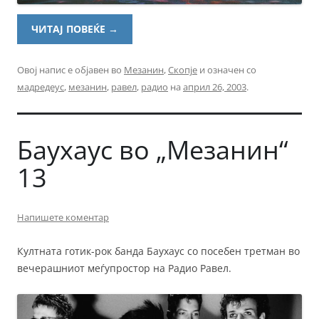
ЧИТАЈ ПОВЕЌЕ
→
Овој напис е објавен во
Мезанин
,
Скопје
и означен со
мадредеус
,
мезанин
,
равел
,
радио
на
април 26, 2003
.
Баухаус во „Мезанин“
13
Напишете коментар
Култната готик-рок банда Баухаус со посебен третман во
вечерашниот меѓупростор на Радио Равел.