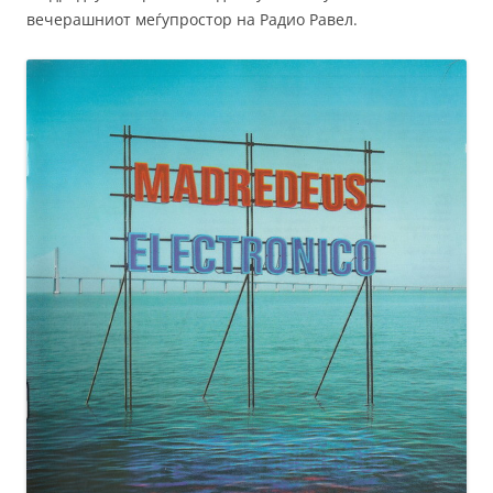
вечерашниот меѓупростор на Радио Равел.