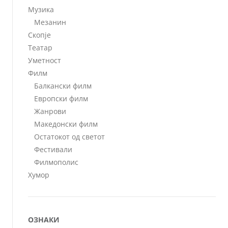
Музика
Мезанин
Скопје
Театар
Уметност
Филм
Балкански филм
Европски филм
Жанрови
Македонски филм
Остатокот од светот
Фестивали
Филмополис
Хумор
ОЗНАКИ