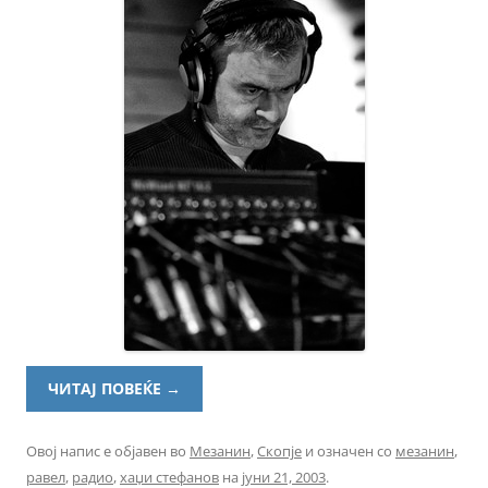
ЧИТАЈ ПОВЕЌЕ
→
Овој напис е објавен во
Мезанин
,
Скопје
и означен со
мезанин
,
равел
,
радио
,
хаџи стефанов
на
јуни 21, 2003
.