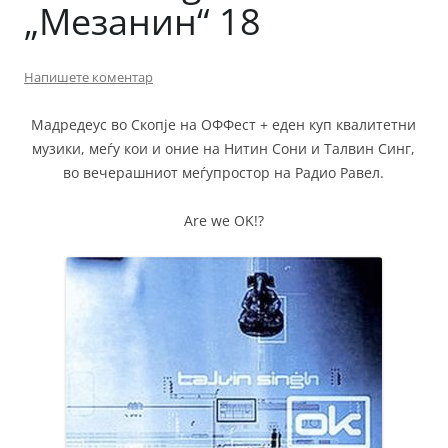
„Мезанин“ 18
Напишете коментар
Мадредеус во Скопје на ОФФест + еден куп квалитетни
музики, меѓу кои и оние на Нитин Сони и Талвин Синг,
во вечерашниот меѓупростор на Радио Равел.
Are we OK!?