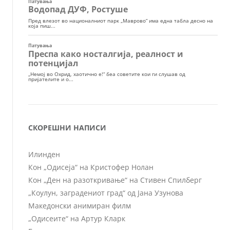
СКОРЕШНИ НАПИСИ
Илинден
Кон „Одисеја“ на Кристофер Нолан
Кон „Ден на разоткривање“ на Стивен Спилберг
„Коулун, заградениот град“ од Јана Узунова
Македонски анимиран филм
„Одисеите“ на Артур Кларк