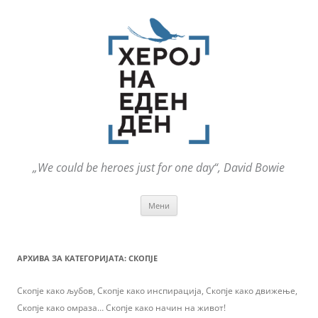
„We could be heroes just for one day“, David Bowie
Оди
Мени
на
содржината
АРХИВА ЗА КАТЕГОРИЈАТА:
СКОПЈЕ
Скопје како љубов, Скопје како инспирација, Скопје како движење,
Скопје како омраза… Скопје како начин на живот!