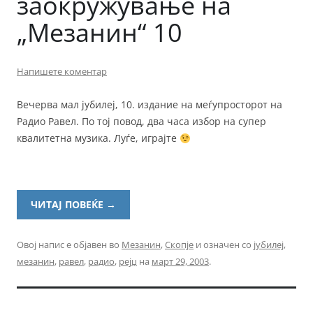
заокружување на
„Мезанин“ 10
Напишете коментар
Вечерва мал јубилеј, 10. издание на меѓупросторот на
Радио Равел. По тој повод, два часа избор на супер
квалитетна музика. Луѓе, играјте
ЧИТАЈ ПОВЕЌЕ
→
Овој напис е објавен во
Мезанин
,
Скопје
и означен со
јубилеј
,
мезанин
,
равел
,
радио
,
рејџ
на
март 29, 2003
.