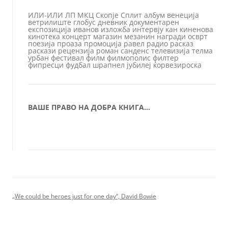
ИЛИ-ИЛИ
ЛП
МКЦ
Скопје
Сплит
албум
венеција
ветрилиште
глобус
дневник
документарен
експозиција
иванов
изложба
интервју
кан
киненова
кинотека
концерт
магазин
мезанин
награди
осврт
поезија
проаза
промоција
равел
радио
расказ
раскази
рецензија
роман
санденс
телевизија
телма
урбан
фестивал
филм
филмополис
филтер
фипресци
фудбал
шрапнел
јубилеј
ќорвезироска
ВАШЕ ПРАВО НА ДОБРА КНИГА…
„We could be heroes just for one day“, David Bowie