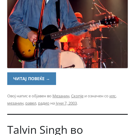
ЧИТАЈ ПОВЕЌЕ
→
Овој напис е објавен во
Мезанин
,
Скопје
и означен со
илс
,
мезанин
,
равел
,
радио
на
јуни 7, 2003
.
Talvin Singh во