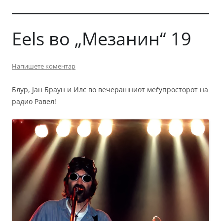
Eels во „Мезанин“ 19
Напишете коментар
Блур, Јан Браун и Илс во вечерашниот меѓупросторот на
радио Равел!