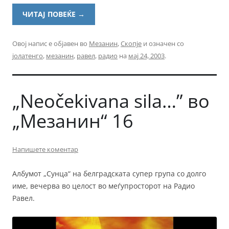
ЧИТАЈ ПОВЕЌЕ
→
Овој напис е објавен во
Мезанин
,
Скопје
и означен со
јолатенго
,
мезанин
,
равел
,
радио
на
мај 24, 2003
.
„Neočekivana sila…” во
„Мезанин“ 16
Напишете коментар
Албумот „Сунца“ на белградската супер група со долго
име, вечерва во целост во меѓупросторот на Радио
Равел.