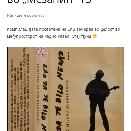
Напишете коментар
Компилацијата посветена на ЕКВ вечерва во целост во
меѓупросторот на Радио Равел. Стеј тјунд