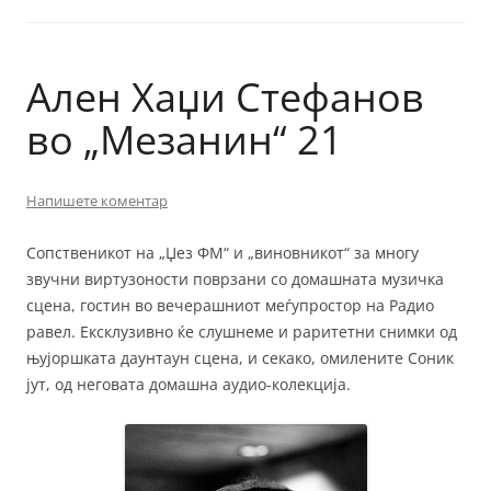
Ален Хаџи Стефанов
во „Мезанин“ 21
Напишете коментар
Сопственикот на „Џез ФМ“ и „виновникот“ за многу
звучни виртузоности поврзани со домашната музичка
сцена, гостин во вечерашниот меѓупростор на Радио
равел. Ексклузивно ќе слушнеме и раритетни снимки од
њујоршката даунтаун сцена, и секако, омилените Соник
јут, од неговата домашна аудио-колекција.