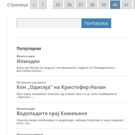
Страница:
«
1
...
35
36
37
38
39
40
41
Пребарувај
за:
Популарни