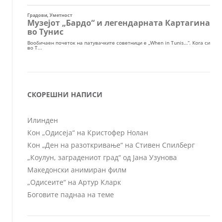
СКОРЕШНИ НАПИСИ
Илинден
Кон „Одисеја“ на Кристофер Нолан
Кон „Ден на разоткривање“ на Стивен Спилберг
„Коулун, заградениот град“ од Јана Узунова
Македонски анимиран филм
„Одисеите“ на Артур Кларк
Боговите паднаа на теме