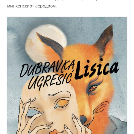
минхенскиот аеродром.