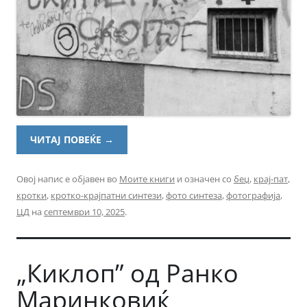
ЧИТАЈ ПОВЕЌЕ
→
Овој напис е објавен во
Моите книги
и означен со
беџ
,
крај-пат
,
кротки
,
кротко-крајпатни синтези
,
фото синтеза
,
фотографија
,
ЦД
на
септември 10, 2025
.
„Киклоп” од Ранко
Маринковиќ