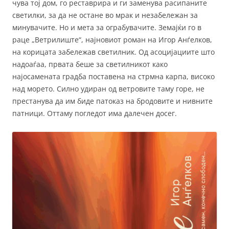
чува тој дом, го реставрира и ги заменува расипаните
светилки, за да не остане во мрак и незабележан за
минувачите. Но и мета за ограбувачите. Земајќи го в
раце „Ветрилиште“, најновиот роман на Игор Анѓелков,
на корицата забележав светилник. Од асоцијациите што
надоаѓаа, првата беше за светилникот како
најосамената градба поставена на стрмна карпа, високо
над морето. Силно удиран од ветровите таму горе, не
престанува да им биде патоказ на бродовите и нивните
патници. Оттаму погледот има далечен досег.