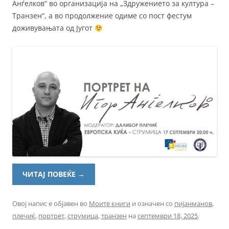
Анѓелков“ во организација на „Здружението за култура –
Транзен“, а во продолжение одиме со пост фестум
доживувањата од Југот
ЧИТАЈ ПОВЕЌЕ
→
Овој напис е објавен во
Моите книги
и означен со
пијанманов
,
плечиќ
,
портрет
,
струмица
,
транзен
на
септември 18, 2025
.