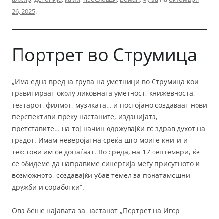
26, 2025
.
Портрет во Струмица
„Има една вредна група на уметници во Струмица кои
гравитираат околу ликовната уметност, книжевноста,
театарот, филмот, музиката… и постојано создаваат нови
перспективи преку настаните, изданијата,
претставите… на тој начин одржувајќи го здрав духот на
градот. Имам неверојатна среќа што моите книги и
текстови им се допаѓаат. Во среда, на 17 септември, ќе
се обидеме да направиме синергија меѓу присутното и
возможното, создавајќи убав темел за понатамошни
дружби и соработки“.
Ова беше најавата за настанот „Портрет на Игор