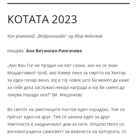
КОТАТА 2023
Кон романот „Ветрилиште“ од Игор Анѓелков
пишува:
Ана Витанова-Рингачева
„Ако Ван Гог не продал ни пет слики, ако не се знае
Моцартовиот гроб, ако Хомер пеел за смртта на Хектор
за еден пехар вино, кој е тој човек што би можел да каже
за себе дека заслужил некоја награда и кој би смеел да
ликува поради неа?“ (М. Маџунков)
Во светот на уметниците постои еден парадокс. Тие си
пречат еден на друг. Тие се закана еден за друг.
Уметноста е заедничкиот дом за сите. Општеството со
вискоизградена самосвест за важноста на културата, го