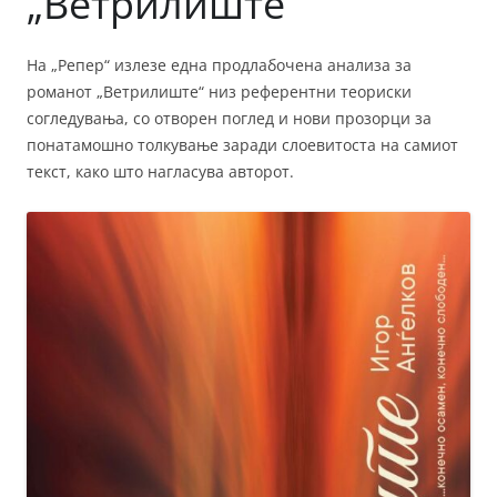
„Ветрилиште“
На „Репер“ излезе една продлабочена анализа за
романот „Ветрилиште“ низ референтни теориски
согледувања, со отворен поглед и нови прозорци за
понатамошно толкување заради слоевитоста на самиот
текст, како што нагласува авторот.