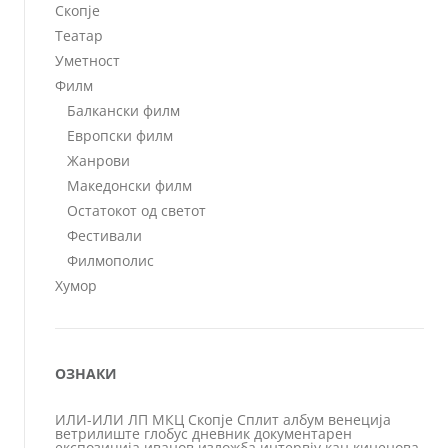
Скопје
Театар
Уметност
Филм
Балкански филм
Европски филм
Жанрови
Македонски филм
Остатокот од светот
Фестивали
Филмополис
Хумор
ОЗНАКИ
ИЛИ-ИЛИ
ЛП
МКЦ
Скопје
Сплит
албум
венеција
ветрилиште
глобус
дневник
документарен
експозиција
иванов
изложба
интервју
кан
киненова