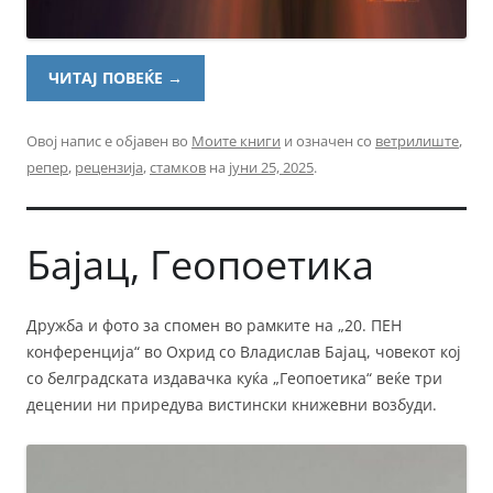
ЧИТАЈ ПОВЕЌЕ
→
Овој напис е објавен во
Моите книги
и означен со
ветрилиште
,
репер
,
рецензија
,
стамков
на
јуни 25, 2025
.
Бајац, Геопоетика
Дружба и фото за спомен во рамките на „20. ПЕН
конференција“ во Охрид со Владислав Бајац, човекот кој
со белградската издавачка куќа „Геопоетика“ веќе три
децении ни приредува вистински книжевни возбуди.