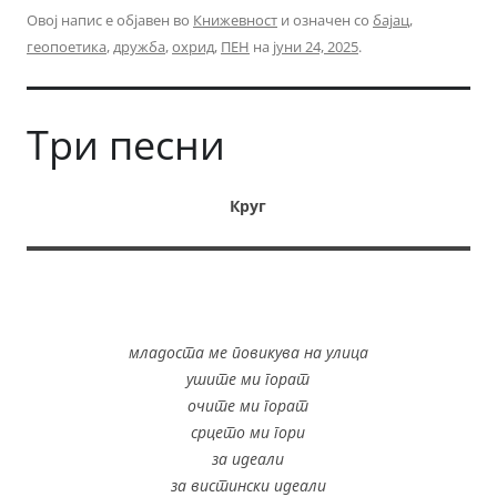
Овој напис е објавен во
Книжевност
и означен со
бајац
,
геопоетика
,
дружба
,
охрид
,
ПЕН
на
јуни 24, 2025
.
Три песни
Круг
младоста ме повикува на улица
ушите ми горат
очите ми горат
срцето ми гори
за идеали
за вистински идеали