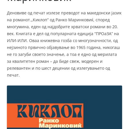
Деновиве од печат излезе преводот на македонски јазик
на романот.„Киклоп” од Ранко Маринковиќ, според
многумина, еден од најдобрите хрватски романи во 20.
век. Книгата е дел од популарната едиција “ПРОаЗА” на
ИЛИ-ИЛИ. Оваа книжевна гозба со многузначности, од
нејзиното првично објавување во 1965 година, никогаш
не го загуби своето значење, а тоа е едно од мерилата
за квалитетен роман – да биде свеж, модерен и
релевантен и по шест децении од излегувањето од
печат.