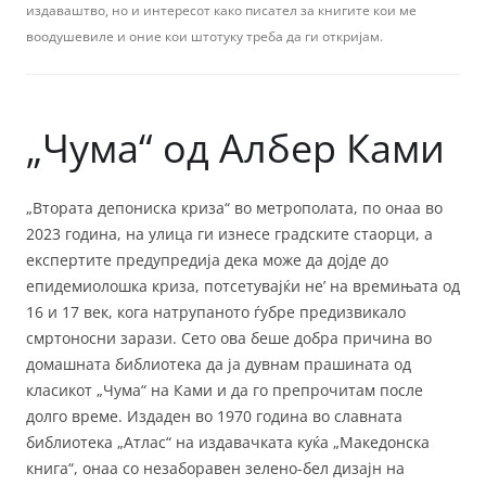
издаваштво, но и интересот како писател за книгите кои ме
воодушевиле и оние кои штотуку треба да ги откријам.
„Чума“ од Албер Ками
„Втората депониска криза“ во метрополата, по онаа во
2023 година, на улица ги изнесе градските стаорци, а
експертите предупредија дека може да дојде до
епидемиолошка криза, потсетувајќи не’ на времињата од
16 и 17 век, кога натрупаното ѓубре предизвикало
смртоносни зарази. Сето ова беше добра причина во
домашната библиотека да ја дувнам прашината од
класикот „Чума“ на Ками и да го препрочитам после
долго време. Издаден во 1970 година во славната
библиотека „Атлас“ на издавачката куќа „Македонска
книга“, онаа со незаборавен зелено-бел дизајн на