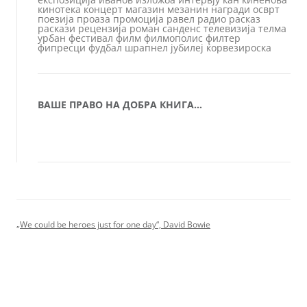
кинотека
концерт
магазин
мезанин
награди
осврт
поезија
проаза
промоција
равел
радио
расказ
раскази
рецензија
роман
санденс
телевизија
телма
урбан
фестивал
филм
филмополис
филтер
фипресци
фудбал
шрапнел
јубилеј
ќорвезироска
ВАШЕ ПРАВО НА ДОБРА КНИГА…
„We could be heroes just for one day“, David Bowie