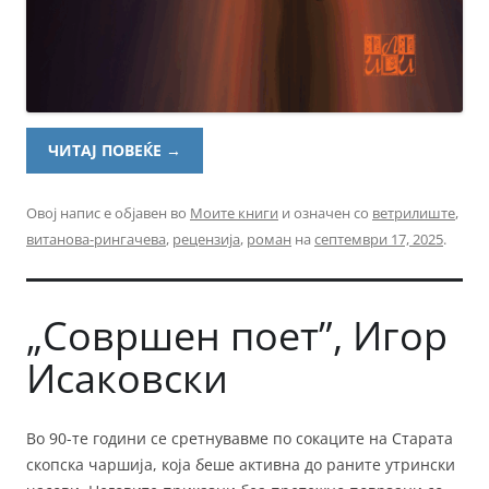
ЧИТАЈ ПОВЕЌЕ
→
Овој напис е објавен во
Моите книги
и означен со
ветрилиште
,
витанова-рингачева
,
рецензија
,
роман
на
септември 17, 2025
.
„Совршен поет”, Игор
Исаковски
Во 90-те години се сретнувавме по сокаците на Старата
скопска чаршија, која беше активна до раните утрински