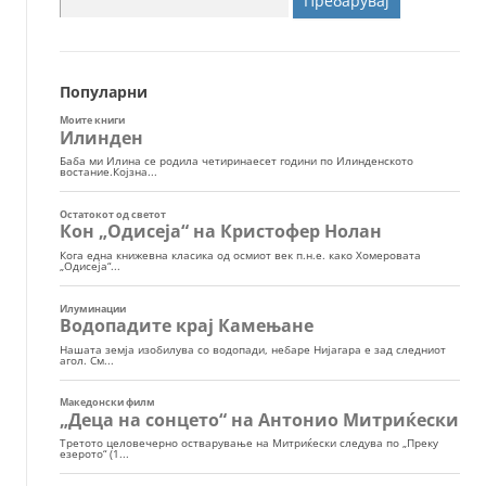
за:
Популарни