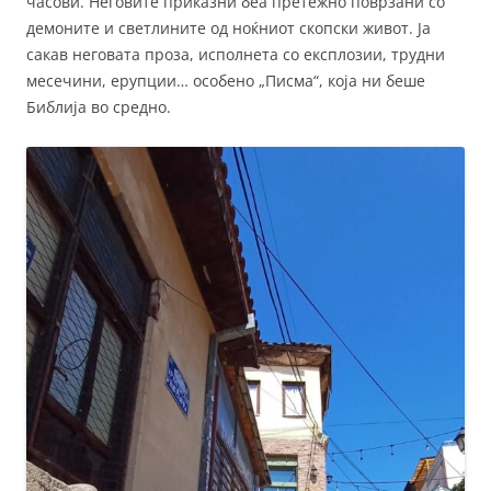
часови. Неговите приказни беа претежно поврзани со
демоните и светлините од ноќниот скопски живот. Ја
сакав неговата проза, исполнета со експлозии, трудни
месечини, ерупции… особено „Писма“, која ни беше
Библија во средно.