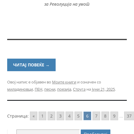
за Револуција на умот
ЧИТАЈ ПОВЕЌЕ
→
Овој напис е објавен во
Моите книги
и означен со
миладиновци
,
ПЕН
,
песни
,
поезија
,
Струга
на
јуни 21, 2025
.
Страница:
«
1
2
3
4
5
6
7
8
9
...
37
Пребарувај