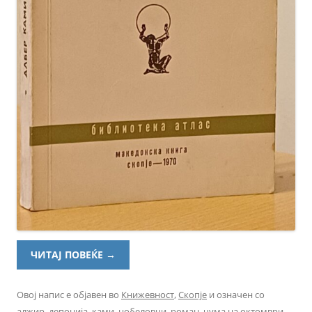
ЧИТАЈ ПОВЕЌЕ
→
Овој напис е објавен во
Книжевност
,
Скопје
и означен со
алжир
,
депонија
,
ками
,
нобеловци
,
роман
,
чума
на
октомври