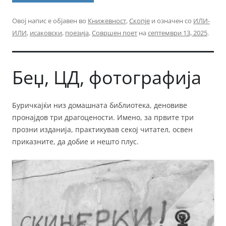
Овој напис е објавен во
Книжевност
,
Скопје
и означен со
ИЛИ-
ИЛИ
,
исаковски
,
поезија
,
Совршен поет
на
септември 13, 2025
.
Беџ, ЦД, фотографија
Буричкајќи низ домашната библиотека, деновиве
пронајдов три драгоцености. Имено, за првите три
прозни изданија, практикував секој читател, освен
приказните, да добие и нешто плус.