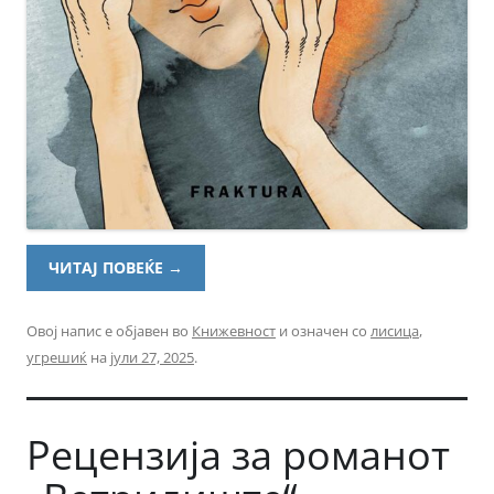
ЧИТАЈ ПОВЕЌЕ
→
Овој напис е објавен во
Книжевност
и означен со
лисица
,
угрешиќ
на
јули 27, 2025
.
Рецензија за романот