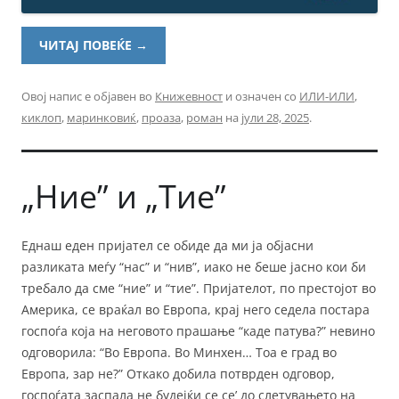
ЧИТАЈ ПОВЕЌЕ
→
Овој напис е објавен во
Книжевност
и означен со
ИЛИ-ИЛИ
,
киклоп
,
маринковиќ
,
проаза
,
роман
на
јули 28, 2025
.
„Ние” и „Тие”
Еднаш еден пријател се обиде да ми ја објасни
разликата меѓу “нас” и “нив”, иако не беше јасно кои би
требало да сме “ние” и “тие”. Пријателот, по престојот во
Америка, се враќал во Европа, крај него седела постара
госпоѓа која на неговото прашање “каде патува?” невино
одговорила: “Во Европа. Во Минхен… Тоа е град во
Европа, зар не?” Откако добила потврден одговор,
госпоѓата заспала не будејќи се се’ до слетувањето на