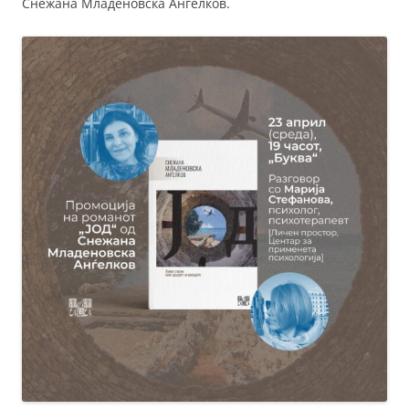
Снежана Младеновска Анѓелков.