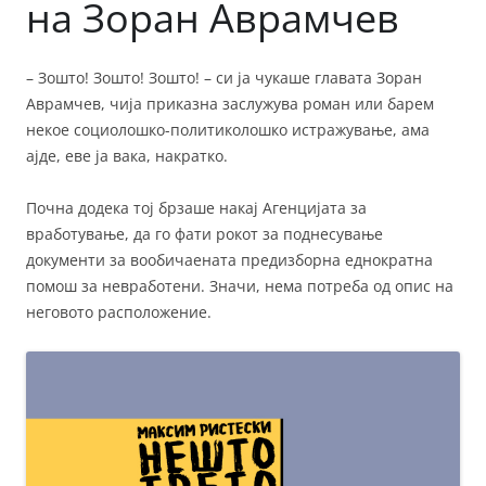
на Зоран Аврамчев
– Зошто! Зошто! Зошто! – си ја чукаше главата Зоран
Аврамчев, чија приказна заслужува роман или барем
некое социолошко-политиколошко истражување, ама
ајде, еве ја вака, накратко.
Почна додека тој брзаше накај Агенцијата за
вработување, да го фати рокот за поднесување
документи за вообичаената предизборна еднократна
помош за невработени. Значи, нема потреба од опис на
неговото расположение.