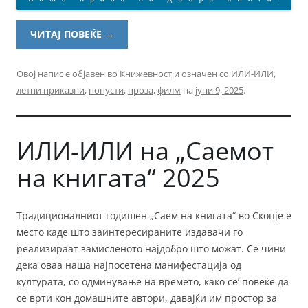
ЧИТАЈ ПОВЕЌЕ
→
Овој напис е објавен во
Книжевност
и означен со
ИЛИ-ИЛИ
,
летни приказни
,
попусти
,
проза
,
филм
на
јуни 9, 2025
.
ИЛИ-ИЛИ на „Саемот
на книгата“ 2025
Традиционалниот годишен „Саем на книгата“ во Скопје е
место каде што заинтересираните издавачи го
реализираат замисленото најдобро што можат. Се чини
дека оваа наша најпосетена манифестација од
културата, со одминување на времето, како се’ повеќе да
се врти кон домашните автори, давајќи им простор за