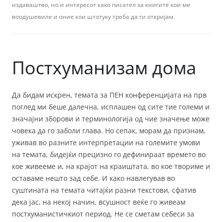
издаваштво, но и интересот како писател за книгите кои ме
воодушевиле и оние кои штотуку треба да ги откријам.
Постхуманизам дома
Да бидам искрен, темата за ПЕН конференцијата на прв
поглед ми беше далечна, исплашен од сите тие големи и
значајни зборови и терминологија од чие значење може
човека да го заболи глава. Но сепак, морам да признам,
уживав во разните интерпретации на големите умови
на темата, бидејќи прецизно го дефинираат времето во
кое живееме и, на крајот на краиштата, во кое твориме и
оставаме нешто зад себе. И како навлегував во
суштината на темата читајќи разни текстови, сфатив
дека јас, на некој начин, всушност веќе го живеам
постхуманистичкиот период. Не се сметам себеси за