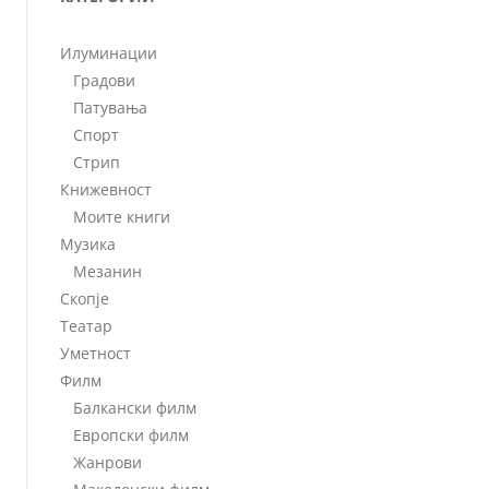
Илуминации
Градови
Патувања
Спорт
Стрип
Книжевност
Моите книги
Музика
Мезанин
Скопје
Театар
Уметност
Филм
Балкански филм
Европски филм
Жанрови