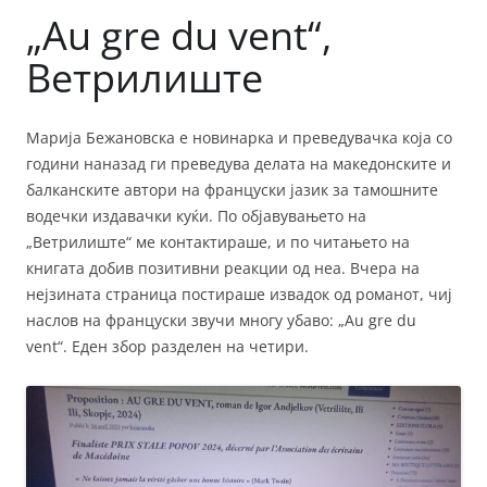
„Au gre du vent“,
Ветрилиште
Марија Бежановска е новинарка и преведувачка која со
години наназад ги преведува делата на македонските и
балканските автори на француски јазик за тамошните
водечки издавачки куќи. По објавувањето на
„Ветрилиште“ ме контактираше, и по читањето на
книгата добив позитивни реакции од неа. Вчера на
нејзината страница постираше извадок од романот, чиј
наслов на француски звучи многу убаво: „Au gre du
vent“. Еден збор разделен на четири.