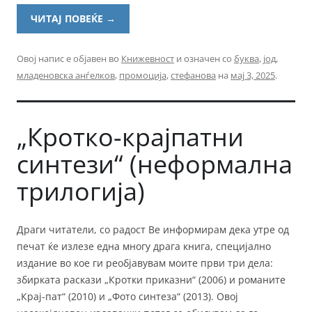
ЧИТАЈ ПОВЕЌЕ
→
Овој напис е објавен во
Книжевност
и означен со
буква
,
јод
,
младеновска анѓелков
,
промоција
,
стефанова
на
мај 3, 2025
.
„Кротко-крајпатни
синтези“ (неформална
трилогија)
Драги читатели, со радост Ве информирам дека утре од
печат ќе излезе една многу драга книга, специјално
издание во кое ги реобјавувам моите први три дела:
збирката раскази „Кротки приказни“ (2006) и романите
„Крај-пат“ (2010) и „Фото синтеза“ (2013). Овој