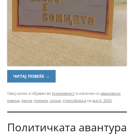
ЧИТАЈ ПОВЕЌЕ
→
Овој напис е објавен во
Книжевност
и означен со
ивановски
,
јовица
,
песна
,
поезија
,
сонце
,
стихозбирка
на
мај 6, 2025
.
Политичката авантура