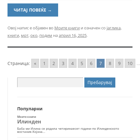
ЧИТАЈ ПОВЕЌЕ
→
Овој напис е објавен во
Моите книги
и означен со
јаглика
,
книги
,
мрт
,
око
,
подим
на
април 16, 2025
.
Страница:
«
1
2
3
4
5
6
7
8
9
10
..
Пребарувај
за:
Популарни