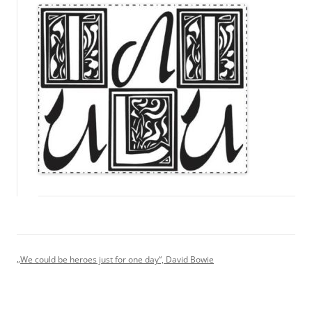
„We could be heroes just for one day“, David Bowie