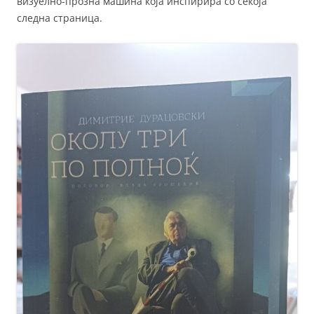
визуелно-прозна машина која инспирира со секоја
следна страница.