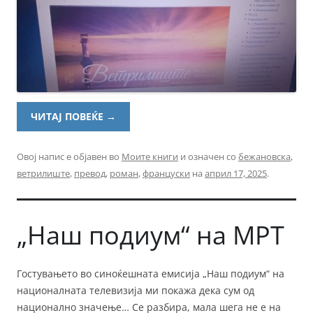
ЧИТАЈ ПОВЕЌЕ
→
Овој напис е објавен во
Моите книги
и означен со
бежановска
,
ветрилиште
,
превод
,
роман
,
француски
на
април 17, 2025
.
„Наш подиум“ на МРТ
Гостувањето во синоќешната емисија „Наш подиум“ на
националната телевизија ми покажа дека сум од
национално значење… Се разбира, мала шега не е на