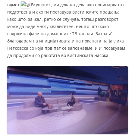
одмет
Всушност, ми докажа дека ако новинарката е
подготвена и ако ги поставува вистинските прашања,
како што, за жал, ретко се случува, тогаш разговорот
може да биде многу квалитетен, нешто што како
содржина фали на домашните ТВ канали. Затоа и’
благодарам на иницијативата и на поканата на Јаглика
Петковска со која прв пат се запознавме, и и’ посакувам
да продолжи со работата во вистинската насока.