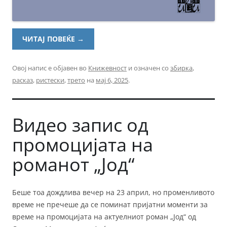
ЧИТАЈ ПОВЕЌЕ
→
Овој напис е објавен во
Книжевност
и означен со
збирка
,
расказ
,
ристески
,
трето
на
мај 6, 2025
.
Видео запис од
промоцијата на
романот „Јод“
Беше тоа дождлива вечер на 23 април, но променливото
време не пречеше да се поминат пријатни моменти за
време на промоцијата на актуелниот роман „Јод“ од