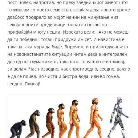
пост-човек, напротив, но преку заедничкиот живот што
го живеам со моето семејство, сфаќам дека новото време
длабоко продрело во мојот начин на минување низ
секојдневните предизвици, попатно несвесно
прифаќајќи многу нешта. Изреката вели: „Ако не можеш
да ги победиш, тогаш придружи им се“. И навистина е
така, и така мора да биде. Впрочем, и прилагодувањето
на новонастанатите ситуации читам дека е интегрален
дел од постхуманизмот, така што… опушти се и пливај,
си велам. Час низводно, час спротиводно, сеедно, важно
е да се плива. Во чиста и бистра вода, или во гомна,
сеедно. Пливај!