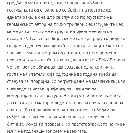
средба со читателите, што е навистина убаво.
Гостувањата од странство се бројат на прстите од
едната рака, а она што се случи со присуството на
германскиот автор на психо-трилери Себастијан Фицек
може да го сместиме во редот на „феноменолошки
исклучок“. Тоа, се разбира, може само да радува, бидејќи
гледаме еден куп млади луѓе со книги во рацете како со
часови чекаат автограм од авторот, но истовремено е
некако и тажно, особено за издавачи како ИЛИ-ИЛИ, кои
четврт век се обидуваат да создадат една критична
група на читатели која од година во година треба да
станува се’ побројна, со регрутирање на млади сили, кои
очигледно повеќе преферираат читање на
комерцијална литература. Но, би рекле некои, важно е
да се чита, па макар и водич за нова машина за перење
алишта. Во продолжение на текстот ќе се обидам од
субјективен аспект на доживеаното да ги доловам
битните моменти поврзани со претставувањето на ИЛИ-
ИЛИ на годинашниот саем на книгата.