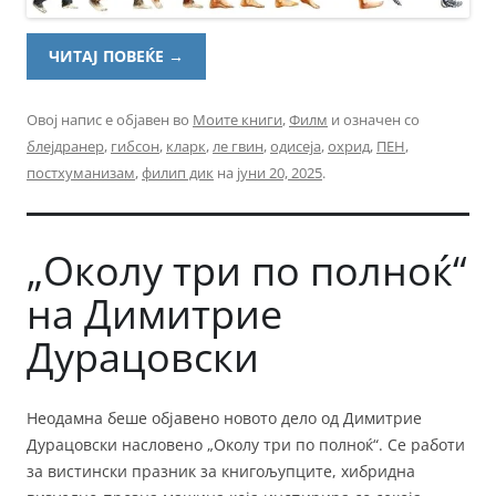
ЧИТАЈ ПОВЕЌЕ
→
Овој напис е објавен во
Моите книги
,
Филм
и означен со
блејдранер
,
гибсон
,
кларк
,
ле гвин
,
одисеја
,
охрид
,
ПЕН
,
постхуманизам
,
филип дик
на
јуни 20, 2025
.
„Околу три по полноќ“
на Димитрие
Дурацовски
Неодамна беше објавено новото дело од Димитрие
Дурацовски насловено „Околу три по полноќ“. Се работи
за вистински празник за книгољупците, хибридна