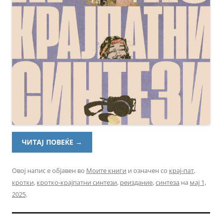
ЧИТАЈ ПОВЕЌЕ
→
Овој напис е објавен во
Моите книги
и означен со
крај-пат
,
кротки
,
кротко-крајпатни синтези
,
реиздание
,
синтеза
на
мај 1,
2025
.