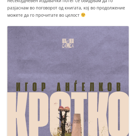
несекојдневен издавачки потег се обидувам да го
разјаснам во поговорот од книгата, кој во продолжение
можете да го прочитате во целост