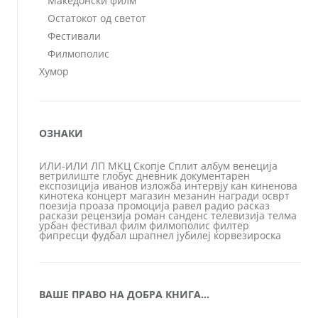
Македонски филм
Остатокот од светот
Фестивали
Филмополис
Хумор
ОЗНАКИ
ИЛИ-ИЛИ
ЛП
МКЦ
Скопје
Сплит
албум
венеција
ветрилиште
глобус
дневник
документарен
експозиција
иванов
изложба
интервју
кан
киненова
кинотека
концерт
магазин
мезанин
награди
осврт
поезија
проаза
промоција
равел
радио
расказ
раскази
рецензија
роман
санденс
телевизија
телма
урбан
фестивал
филм
филмополис
филтер
фипресци
фудбал
шрапнел
јубилеј
ќорвезироска
ВАШЕ ПРАВО НА ДОБРА КНИГА…