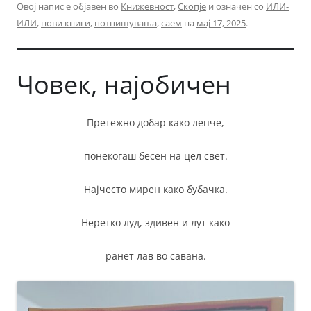
Овој напис е објавен во
Книжевност
,
Скопје
и означен со
ИЛИ-
ИЛИ
,
нови книги
,
потпишувања
,
саем
на
мај 17, 2025
.
Човек, најобичен
Претежно добар како лепче,
понекогаш бесен на цел свет.
Најчесто мирен како бубачка.
Неретко луд, здивен и лут како
ранет лав во савана.