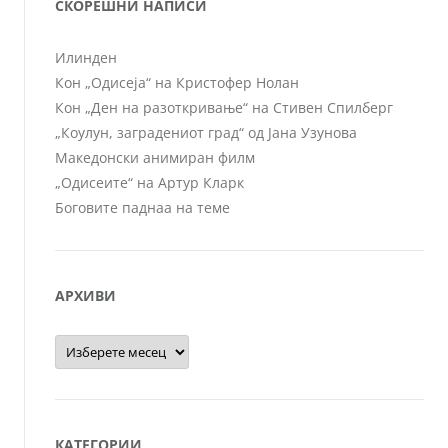
СКОРЕШНИ НАПИСИ
Илинден
Кон „Одисеја“ на Кристофер Нолан
Кон „Ден на разоткривање“ на Стивен Спилберг
„Коулун, заградениот град“ од Јана Узунова
Македонски анимиран филм
„Одисеите“ на Артур Кларк
Боговите паднаа на теме
АРХИВИ
Архиви
КАТЕГОРИИ