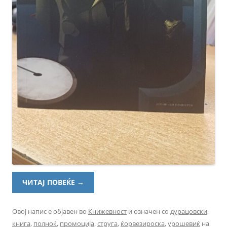
ЧИТАЈ ПОВЕЌЕ
→
Овој напис е објавен во
Книжевност
и означен со
дурацовски
,
книга
,
полноќ
,
промоција
,
струга
,
ќорвезироска
,
урошевиќ
на