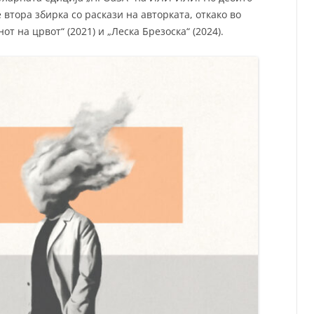
 е втора збирка со раскази на авторката, откако во
т на црвот“ (2021) и „Леска Брезоска“ (2024).