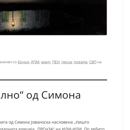
значен со
брчки
,
ДПМ
,
ману
,
ПЕН
,
песна
,
поезија
,
СВП
на
лно“ од Симона
нига од Симона Јованоска насловена „Ништо
пуларната едиција „ПРОаЗА“ на ИЛИ-ИЛИ. По дебито