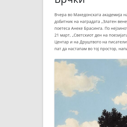
Вчера во Македонската академија н
добитник на наградата „Златен вене
поетеса Анеке Брасинга. По нејзин
21 март, „Светскиот ден на поезија
Центар и на Друштвото на писателит
пат да настапам во тој простор, на