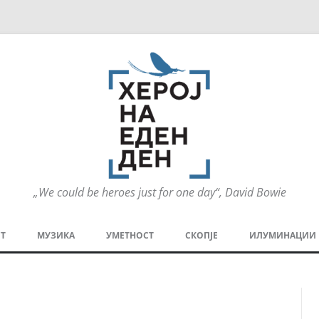
„We could be heroes just for one day“, David Bowie
Оди
на
Т
МУЗИКА
УМЕТНОСТ
СКОПЈЕ
ИЛУМИНАЦИИ
содржината
МЕЗАНИН
СТРИП
ГРА
ТЕАТАР
ПАТ