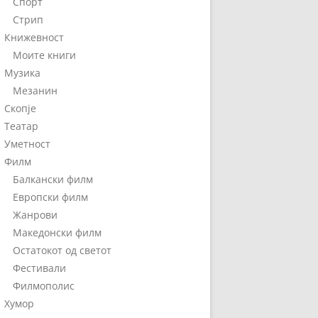
Спорт
Стрип
Книжевност
Моите книги
Музика
Мезанин
Скопје
Театар
Уметност
Филм
Балкански филм
Европски филм
Жанрови
Македонски филм
Остатокот од светот
Фестивали
Филмополис
Хумор