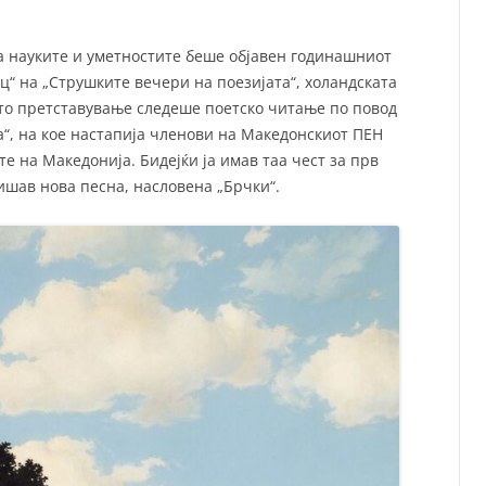
а науките и уметностите беше објавен годинашниот
ц“ на „Струшките вечери на поезијата“, холандската
ото претставување следеше поетско читање по повод
та“, на кое настапија членови на Македонскиот ПЕН
е на Македонија. Бидејќи ја имав таа чест за прв
пишав нова песна, насловена „Брчки“.