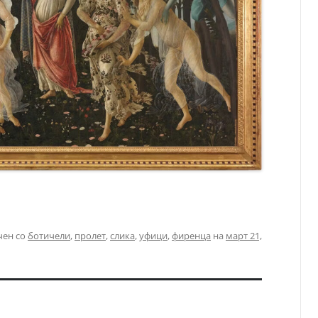
чен со
ботичели
,
пролет
,
слика
,
уфици
,
фиренца
на
март 21,