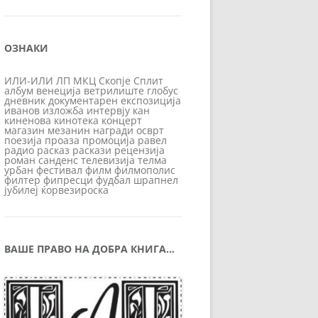
ОЗНАКИ
ИЛИ-ИЛИ
ЛП
МКЦ
Скопје
Сплит
албум
венеција
ветрилиште
глобус
дневник
документарен
експозиција
иванов
изложба
интервју
кан
киненова
кинотека
концерт
магазин
мезанин
награди
осврт
поезија
проаза
промоција
равел
радио
расказ
раскази
рецензија
роман
санденс
телевизија
телма
урбан
фестивал
филм
филмополис
филтер
фипресци
фудбал
шрапнел
јубилеј
ќорвезироска
ВАШЕ ПРАВО НА ДОБРА КНИГА…