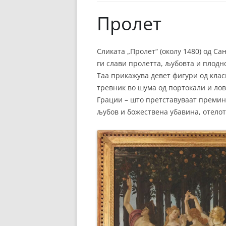
ЕВРОПСКИ ФИЛМ
Пролет
ОСТАТОКОТ ОД СВЕТО
ЖАНРОВИ
Сликата „Пролет“ (околу 1480) од С
ги слави пролетта, љубовта и плодн
ФЕСТИВАЛИ
Таа прикажува девет фигури од клас
ФИЛМОПОЛИС
тревник во шума од портокали и лов
Грации – што претставуваат премин
љубов и божествена убавина, отело