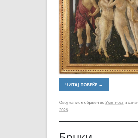
ЧИТАЈ ПОВЕЌЕ
→
Овој напис е објавен во
Уметност
и озна
2026
.
Брчки