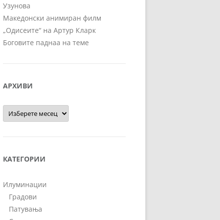
Узунова
Македонски анимиран филм
„Одисеите“ на Артур Кларк
Боговите паднаа на теме
АРХИВИ
Архиви
КАТЕГОРИИ
Илуминации
Градови
Патувања