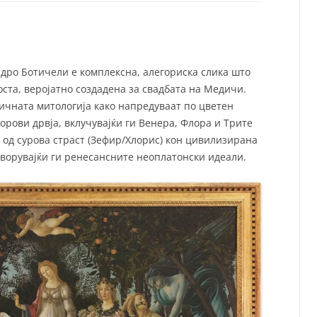
СП
Т
ХУ
андро Ботичели е комплексна, алегориска слика што
оста, веројатно создадена за свадбата на Медичи.
ичната митологија како напредуваат по цветен
орови дрвја, вклучувајќи ги Венера, Флора и Трите
 од сурова страст (Зефир/Хлорис) кон цивилизирана
творувајќи ги ренесансните неоплатонски идеали.