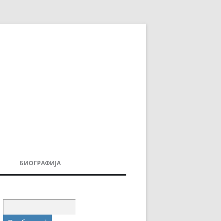
БИОГРАФИЈА
ДОВИ
МОИТЕ КНИГИ
УВАЊА
Пребарувај
за: