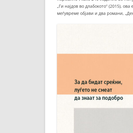
„Ги најдов во длабокото“ (2015), ова
меѓувреме објави и два романи, „Дено