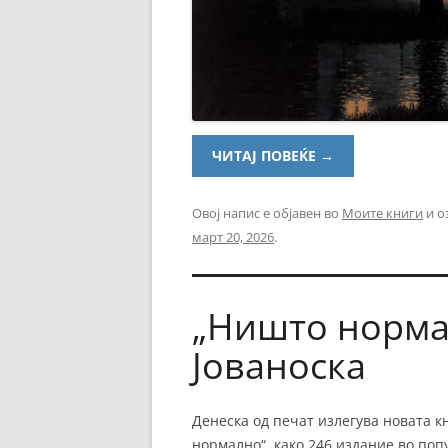
ЧИТАЈ ПОВЕЌЕ
→
Овој напис е објавен во
Моите книги
и о
март 20, 2026
.
„Ништо норма
Јованоска
Денеска од печат излегува новата к
нормално“, како 246 издание во по