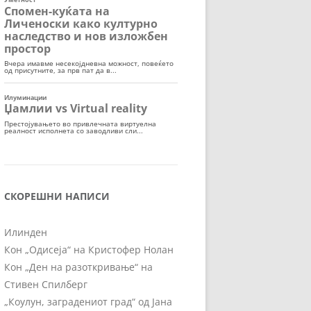
СКОРЕШНИ НАПИСИ
Илинден
Кон „Одисеја“ на Кристофер Нолан
Кон „Ден на разоткривање“ на
Стивен Спилберг
„Коулун, заградениот град“ од Јана